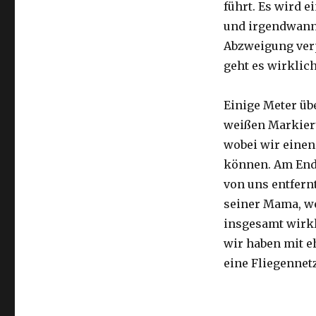
führt. Es wird e
und irgendwann 
Abzweigung ver
geht es wirklic
Einige Meter üb
weißen Markier
wobei wir eine
können. Am Ende
von uns entfernt
seiner Mama, we
insgesamt wirkl
wir haben mit e
eine Fliegennetz