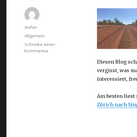
Autor
stefan
Kategorien
Allgemein
Schreibe einen
zu
Kommentar
Australien
Diesen Blog sch
2016
–
vergisst, was m
von
interessiert, f
Darwin
nach
Perth
Am besten liest
Zürich nach Si