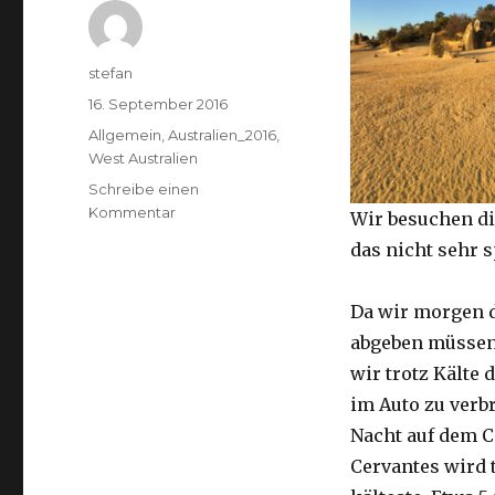
Autor
stefan
Veröffentlicht
16. September 2016
am
Kategorien
Allgemein
,
Australien_2016
,
West Australien
Schreibe einen
zu
Kommentar
Wir besuchen di
Pinnacles
das nicht sehr 
16.09.2016
Da wir morgen 
abgeben müssen
wir trotz Kälte d
im Auto zu verb
Nacht auf dem 
Cervantes wird 