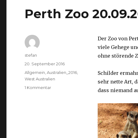
Perth Zoo 20.09.
Der Zoo von Per
viele Gehege un
Autor
stefan
ohne störende Z
Veröffentlicht
20. September 2016
am
Kategorien
Allgemein
,
Australien_2016
,
Schilder ermah
West Australien
sehr nette Art, 
zu
1 Kommentar
dass niemand a
Perth
Zoo
20.09.2016