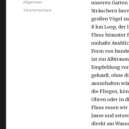
Kategorien
Allgemein
unseren Garten 
zu
3 Kommentare
Sträuchern herv
Kalbarri,
großen Vögel zu
15.09.2016
8 km Loop, der 
Fluss hinunter f
umhafte Ausblic
Form von hunder
ist ein Albtraum
Empfehlung von 
gekauft, ohne di
auszuhalten wä
die Fliegen, kön
Ohren oder in d
Fluss essen wir
Jause und setze
direkt am Wasse