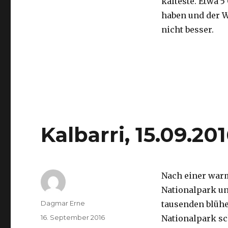
kälteste. Etwa 5
haben und der 
nicht besser.
Kalbarri, 15.09.20
Nach einer war
Nationalpark un
Autor
Dagmar Erne
tausenden blüh
Veröffentlicht
16. September 2016
Nationalpark sc
am