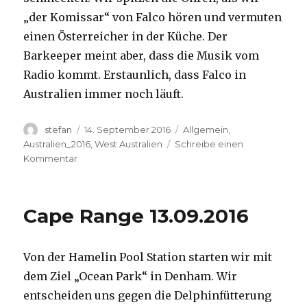
„der Komissar“ von Falco hören und vermuten
einen Österreicher in der Küche. Der
Barkeeper meint aber, dass die Musik vom
Radio kommt. Erstaunlich, dass Falco in
Australien immer noch läuft.
Autor
Veröffentlicht
Kategorien
stefan
14. September 2016
Allgemein
,
am
Australien_2016
,
West Australien
Schreibe einen
zu
Kommentar
Kalbarri
14.09.2016
Cape Range 13.09.2016
Von der Hamelin Pool Station starten wir mit
dem Ziel „Ocean Park“ in Denham. Wir
entscheiden uns gegen die Delphinfütterung