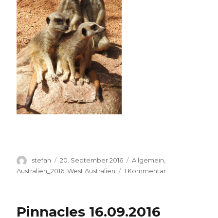
Autor
Veröffentlicht
Kategorien
stefan
20. September 2016
Allgemein
,
am
zu
Australien_2016
,
West Australien
1 Kommentar
Perth
Zoo
20.09.2016
Pinnacles 16.09.2016