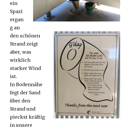
ein
Spazi
ergan
g an
den schönen
Strand zeigt
aber, was
wirklich
starker Wind
ist.
In Bodennähe
fegt der Sand
über den
Strand und
pieckst kräftig
in unsere