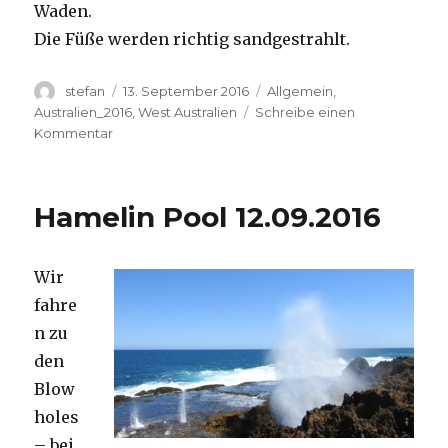
Waden.
Die Füße werden richtig sandgestrahlt.
Autor
Veröffentlicht
Kategorien
stefan
13. September 2016
Allgemein
,
am
Australien_2016
,
West Australien
Schreibe einen
zu
Kommentar
Cape
Range
13.09.2016
Hamelin Pool 12.09.2016
Wir
fahre
n zu
den
Blow
holes
– bei