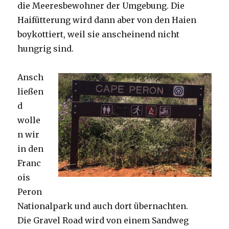
die Meeresbewohner der Umgebung. Die
Haifütterung wird dann aber von den Haien
boykottiert, weil sie anscheinend nicht
hungrig sind.
Ansch
ließen
d
wolle
n wir
in den
Franc
ois
Peron
Nationalpark und auch dort übernachten.
Die Gravel Road wird von einem Sandweg