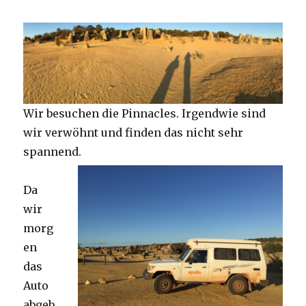
Wir besuchen die Pinnacles. Irgendwie sind
wir verwöhnt und finden das nicht sehr
spannend.
Da
wir
morg
en
das
Auto
abgeb