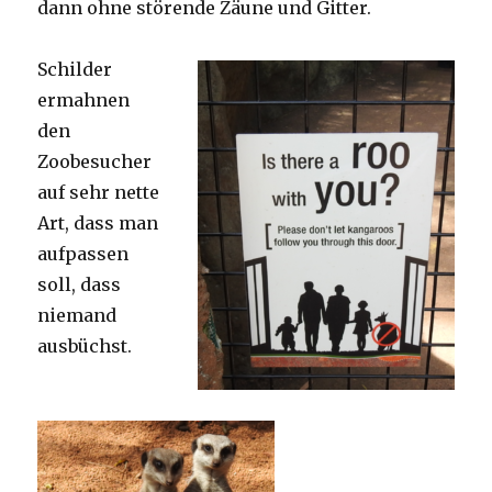
dann ohne störende Zäune und Gitter.
Schilder
ermahnen
den
Zoobesucher
auf sehr nette
Art, dass man
aufpassen
soll, dass
niemand
ausbüchst.