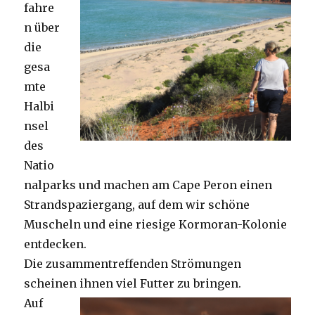
fahre
n über
die
gesa
mte
Halbi
nsel
des
Natio
nalparks und machen am Cape Peron einen
Strandspaziergang, auf dem wir schöne
Muscheln und eine riesige Kormoran-Kolonie
entdecken.
Die zusammentreffenden Strömungen
scheinen ihnen viel Futter zu bringen.
Auf