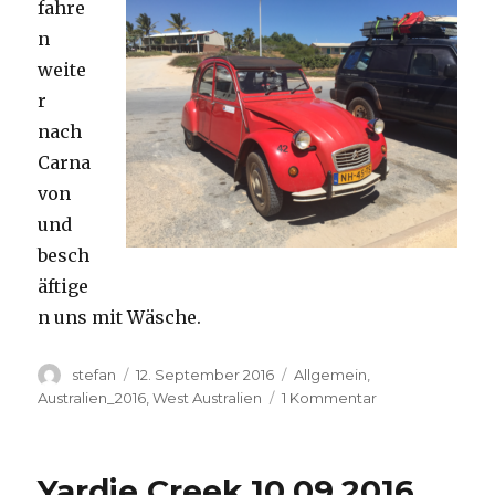
fahre
n
weite
r
nach
Carna
von
und
besch
äftige
n uns mit Wäsche.
Autor
Veröffentlicht
Kategorien
stefan
12. September 2016
Allgemein
,
am
zu
Australien_2016
,
West Australien
1 Kommentar
Carnavon
11.09.2016
Yardie Creek 10.09.2016