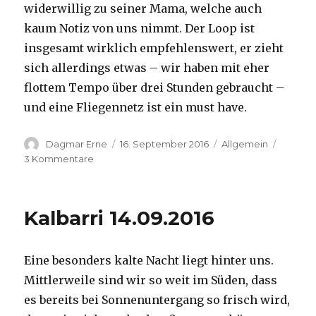
widerwillig zu seiner Mama, welche auch
kaum Notiz von uns nimmt. Der Loop ist
insgesamt wirklich empfehlenswert, er zieht
sich allerdings etwas – wir haben mit eher
flottem Tempo über drei Stunden gebraucht –
und eine Fliegennetz ist ein must have.
Autor
Veröffentlicht
Kategorien
Dagmar Erne
16. September 2016
Allgemein
am
zu
3 Kommentare
Kalbarri,
15.09.2016
Kalbarri 14.09.2016
Eine besonders kalte Nacht liegt hinter uns.
Mittlerweile sind wir so weit im Süden, dass
es bereits bei Sonnenuntergang so frisch wird,