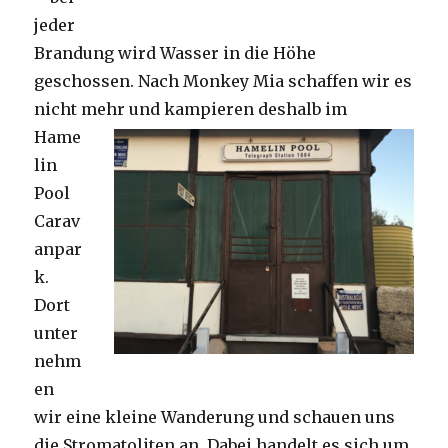
jeder
Brandung wird Wasser in die Höhe
geschossen. Nach Monkey Mia schaffen wir es
nicht mehr und kampieren deshalb im
Hame
lin
Pool
Carav
anpar
k.
Dort
unter
nehm
en
wir eine kleine Wanderung und schauen uns
die Stromatoliten an. Dabei handelt es sich um