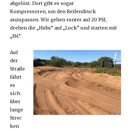
abgelöst. Dort gibt es sogar
Kompressoren, um den Reifendruck
anzupassen. Wir gehen runter auf 20 PSI,
drehen die „Hubs“ auf „Lock“ und starten mit
„H4“.
Auf
der
Straße
fährt
es
sich
über
lange
Strec
ken