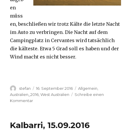
en
müss
en, beschließen wir trotz Kälte die letzte Nacht
im Auto zu verbringen. Die Nacht auf dem
Campingplatz in Cervantes wird tatsächlich
die kälteste. Etwa 5 Grad soll es haben und der
Wind macht es nicht besser.
Autor
Veröffentlicht
Kategorien
stefan
16. September 2016
Allgemein
,
am
Australien_2016
,
West Australien
Schreibe einen
zu
Kommentar
Pinnacles
16.09.2016
Kalbarri, 15.09.2016