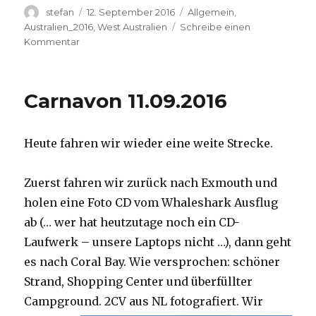
Autor
Veröffentlicht
Kategorien
stefan
12. September 2016
Allgemein
,
am
Australien_2016
,
West Australien
Schreibe einen
zu
Kommentar
Hamelin
Pool
12.09.2016
Carnavon 11.09.2016
Heute fahren wir wieder eine weite Strecke.
Zuerst fahren wir zurück nach Exmouth und
holen eine Foto CD vom Whaleshark Ausflug
ab (… wer hat heutzutage noch ein CD-
Laufwerk – unsere Laptops nicht …), dann geht
es nach Coral Bay. Wie versprochen: schöner
Strand, Shopping Center und überfüllter
Campground.
2CV aus NL fotografiert. Wir