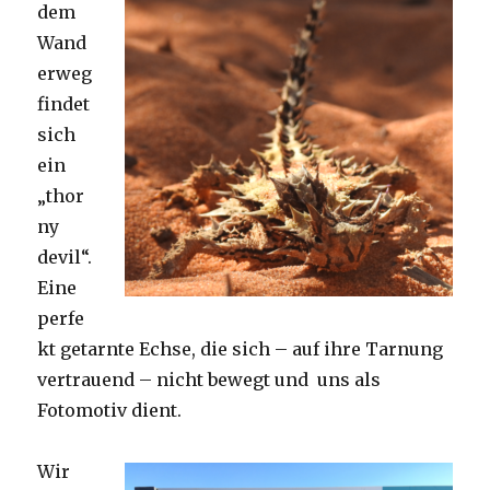
dem
Wand
erweg
findet
sich
ein
„thor
ny
devil“.
Eine
perfe
kt getarnte Echse, die sich – auf ihre Tarnung
vertrauend – nicht bewegt und uns als
Fotomotiv dient.
Wir