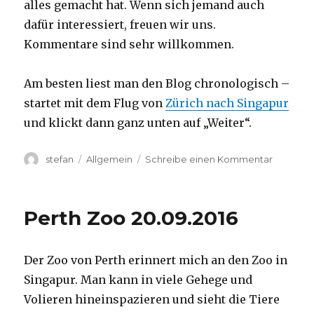
alles gemacht hat. Wenn sich jemand auch
dafür interessiert, freuen wir uns.
Kommentare sind sehr willkommen.
Am besten liest man den Blog chronologisch –
startet mit dem Flug von
Zürich nach Singapur
und klickt dann ganz unten auf „Weiter“.
Autor
Kategorien
zu
stefan
Allgemein
Schreibe einen Kommentar
Australie
2016
–
Perth Zoo 20.09.2016
von
Darwin
nach
Der Zoo von Perth erinnert mich an den Zoo in
Perth
Singapur. Man kann in viele Gehege und
Volieren hineinspazieren und sieht die Tiere