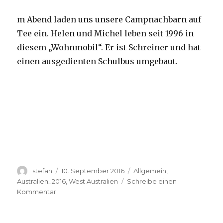
m Abend laden uns unsere Campnachbarn auf
Tee ein. Helen und Michel leben seit 1996 in
diesem „Wohnmobil“. Er ist Schreiner und hat
einen ausgedienten Schulbus umgebaut.
Autor
Veröffentlicht
Kategorien
stefan
10. September 2016
Allgemein
,
am
Australien_2016
,
West Australien
Schreibe einen
zu
Kommentar
Yardie
Creek
10.09.2016