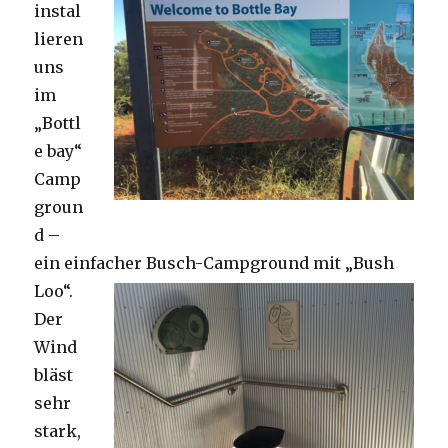
instal
lieren
uns
im
„Bottl
e bay“
Camp
groun
d –
ein einfacher Busch-Campground mit „Bush
Loo“.
Der
Wind
bläst
sehr
stark,