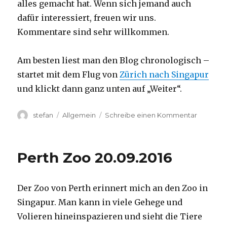
alles gemacht hat. Wenn sich jemand auch
dafür interessiert, freuen wir uns.
Kommentare sind sehr willkommen.
Am besten liest man den Blog chronologisch –
startet mit dem Flug von
Zürich nach Singapur
und klickt dann ganz unten auf „Weiter“.
Autor
Kategorien
zu
stefan
Allgemein
Schreibe einen Kommentar
Australie
2016
–
Perth Zoo 20.09.2016
von
Darwin
nach
Der Zoo von Perth erinnert mich an den Zoo in
Perth
Singapur. Man kann in viele Gehege und
Volieren hineinspazieren und sieht die Tiere