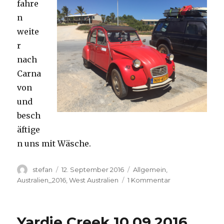
fahre
n
weite
r
nach
Carna
von
und
besch
äftige
n uns mit Wäsche.
Autor
Veröffentlicht
Kategorien
stefan
12. September 2016
Allgemein
,
am
zu
Australien_2016
,
West Australien
1 Kommentar
Carnavon
11.09.2016
Yardie Creek 10.09.2016