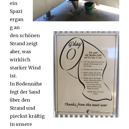
ein
Spazi
ergan
g an
den schönen
Strand zeigt
aber, was
wirklich
starker Wind
ist.
In Bodennähe
fegt der Sand
über den
Strand und
pieckst kräftig
in unsere