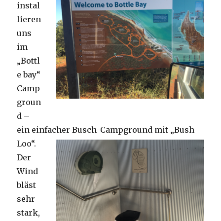
instal
lieren
uns
im
„Bottl
e bay“
Camp
groun
d –
ein einfacher Busch-Campground mit „Bush
Loo“.
Der
Wind
bläst
sehr
stark,