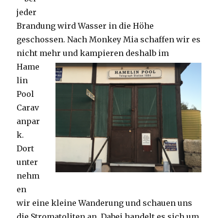
jeder
Brandung wird Wasser in die Höhe
geschossen. Nach Monkey Mia schaffen wir es
nicht mehr und kampieren deshalb im
Hame
lin
Pool
Carav
anpar
k.
Dort
unter
nehm
en
wir eine kleine Wanderung und schauen uns
die Stromatoliten an. Dabei handelt es sich um