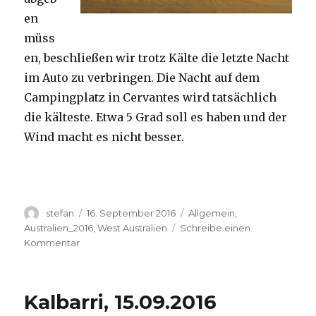
en
müss
en, beschließen wir trotz Kälte die letzte Nacht
im Auto zu verbringen. Die Nacht auf dem
Campingplatz in Cervantes wird tatsächlich
die kälteste. Etwa 5 Grad soll es haben und der
Wind macht es nicht besser.
Autor
Veröffentlicht
Kategorien
stefan
16. September 2016
Allgemein
,
am
Australien_2016
,
West Australien
Schreibe einen
zu
Kommentar
Pinnacles
16.09.2016
Kalbarri, 15.09.2016