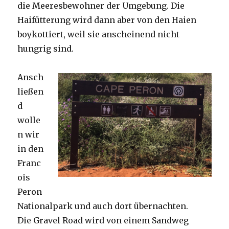
die Meeresbewohner der Umgebung. Die
Haifütterung wird dann aber von den Haien
boykottiert, weil sie anscheinend nicht
hungrig sind.
Ansch
ließen
d
wolle
n wir
in den
Franc
ois
Peron
Nationalpark und auch dort übernachten.
Die Gravel Road wird von einem Sandweg