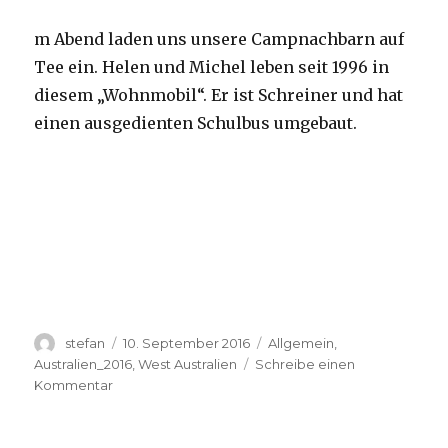
m Abend laden uns unsere Campnachbarn auf
Tee ein. Helen und Michel leben seit 1996 in
diesem „Wohnmobil“. Er ist Schreiner und hat
einen ausgedienten Schulbus umgebaut.
Autor
Veröffentlicht
Kategorien
stefan
10. September 2016
Allgemein
,
am
Australien_2016
,
West Australien
Schreibe einen
zu
Kommentar
Yardie
Creek
10.09.2016