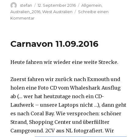
Autor
Veröffentlicht
Kategorien
stefan
12. September 2016
Allgemein
,
am
Australien_2016
,
West Australien
Schreibe einen
zu
Kommentar
Hamelin
Pool
12.09.2016
Carnavon 11.09.2016
Heute fahren wir wieder eine weite Strecke.
Zuerst fahren wir zurück nach Exmouth und
holen eine Foto CD vom Whaleshark Ausflug
ab (… wer hat heutzutage noch ein CD-
Laufwerk – unsere Laptops nicht …), dann geht
es nach Coral Bay. Wie versprochen: schöner
Strand, Shopping Center und überfüllter
Campground.
2CV aus NL fotografiert. Wir