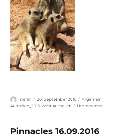
Autor
Veröffentlicht
Kategorien
stefan
20. September 2016
Allgemein
,
am
zu
Australien_2016
,
West Australien
1 Kommentar
Perth
Zoo
20.09.2016
Pinnacles 16.09.2016