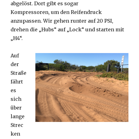
abgelöst. Dort gibt es sogar
Kompressoren, um den Reifendruck
anzupassen. Wir gehen runter auf 20 PSI,
drehen die „Hubs“ auf „Lock“ und starten mit
„H4“.
Auf
der
Straße
fährt
es
sich
über
lange
Strec
ken