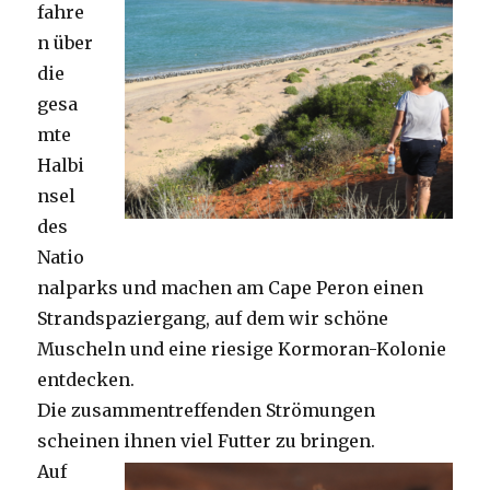
fahre
n über
die
gesa
mte
Halbi
nsel
des
Natio
nalparks und machen am Cape Peron einen
Strandspaziergang, auf dem wir schöne
Muscheln und eine riesige Kormoran-Kolonie
entdecken.
Die zusammentreffenden Strömungen
scheinen ihnen viel Futter zu bringen.
Auf