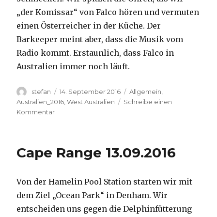
„der Komissar“ von Falco hören und vermuten
einen Österreicher in der Küche. Der
Barkeeper meint aber, dass die Musik vom
Radio kommt. Erstaunlich, dass Falco in
Australien immer noch läuft.
Autor
Veröffentlicht
Kategorien
stefan
14. September 2016
Allgemein
,
am
Australien_2016
,
West Australien
Schreibe einen
zu
Kommentar
Kalbarri
14.09.2016
Cape Range 13.09.2016
Von der Hamelin Pool Station starten wir mit
dem Ziel „Ocean Park“ in Denham. Wir
entscheiden uns gegen die Delphinfütterung