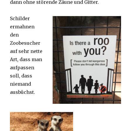
dann ohne störende Zäune und Gitter.
Schilder
ermahnen
den
Zoobesucher
auf sehr nette
Art, dass man
aufpassen
soll, dass
niemand
ausbüchst.