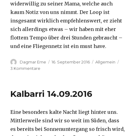
widerwillig zu seiner Mama, welche auch
kaum Notiz von uns nimmt. Der Loop ist
insgesamt wirklich empfehlenswert, er zieht
sich allerdings etwas – wir haben mit eher
flottem Tempo über drei Stunden gebraucht –
und eine Fliegennetz ist ein must have.
Autor
Veröffentlicht
Kategorien
Dagmar Erne
16. September 2016
Allgemein
am
zu
3 Kommentare
Kalbarri,
15.09.2016
Kalbarri 14.09.2016
Eine besonders kalte Nacht liegt hinter uns.
Mittlerweile sind wir so weit im Süden, dass
es bereits bei Sonnenuntergang so frisch wird,