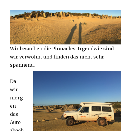
Wir besuchen die Pinnacles. Irgendwie sind
wir verwöhnt und finden das nicht sehr
spannend.
Da
wir
morg
en
das
Auto
abgeb