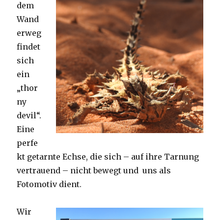
dem
Wand
erweg
findet
sich
ein
„thor
ny
devil“.
Eine
perfe
kt getarnte Echse, die sich – auf ihre Tarnung
vertrauend – nicht bewegt und uns als
Fotomotiv dient.
Wir