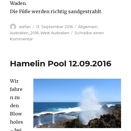
Waden.
Die Füße werden richtig sandgestrahlt.
Autor
Veröffentlicht
Kategorien
stefan
13. September 2016
Allgemein
,
am
Australien_2016
,
West Australien
Schreibe einen
zu
Kommentar
Cape
Range
13.09.2016
Hamelin Pool 12.09.2016
Wir
fahre
n zu
den
Blow
holes
– bei