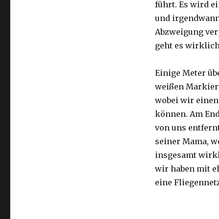
führt. Es wird e
und irgendwann 
Abzweigung ver
geht es wirklic
Einige Meter üb
weißen Markier
wobei wir eine
können. Am Ende
von uns entfernt
seiner Mama, we
insgesamt wirkl
wir haben mit e
eine Fliegennetz