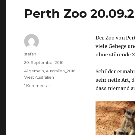
Perth Zoo 20.09.
Der Zoo von Per
viele Gehege un
Autor
stefan
ohne störende Z
Veröffentlicht
20. September 2016
am
Kategorien
Allgemein
,
Australien_2016
,
Schilder ermah
West Australien
sehr nette Art, 
zu
1 Kommentar
dass niemand a
Perth
Zoo
20.09.2016