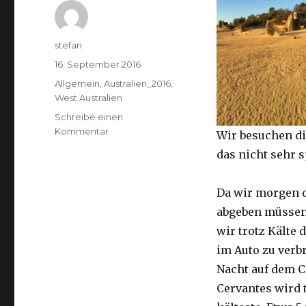
Autor
stefan
Veröffentlicht
16. September 2016
am
Kategorien
Allgemein
,
Australien_2016
,
West Australien
Schreibe einen
zu
Kommentar
Wir besuchen di
Pinnacles
das nicht sehr 
16.09.2016
Da wir morgen 
abgeben müssen
wir trotz Kälte d
im Auto zu verb
Nacht auf dem 
Cervantes wird 