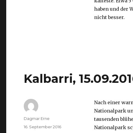
kälteste. Etwa 5
haben und der 
nicht besser.
Kalbarri, 15.09.20
Nach einer war
Nationalpark un
Autor
Dagmar Erne
tausenden blüh
Veröffentlicht
16. September 2016
Nationalpark sc
am