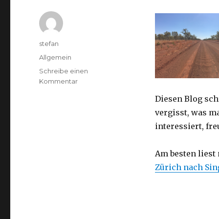
Autor
stefan
Kategorien
Allgemein
Schreibe einen
zu
Kommentar
Australien
Diesen Blog sch
2016
–
vergisst, was m
von
interessiert, f
Darwin
nach
Perth
Am besten liest
Zürich nach Si