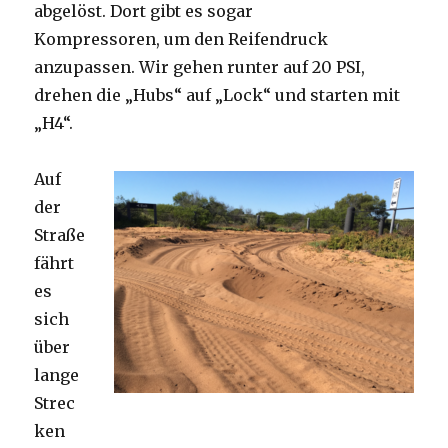
abgelöst. Dort gibt es sogar
Kompressoren, um den Reifendruck
anzupassen. Wir gehen runter auf 20 PSI,
drehen die „Hubs“ auf „Lock“ und starten mit
„H4“.
Auf
der
Straße
fährt
es
sich
über
lange
Strec
ken