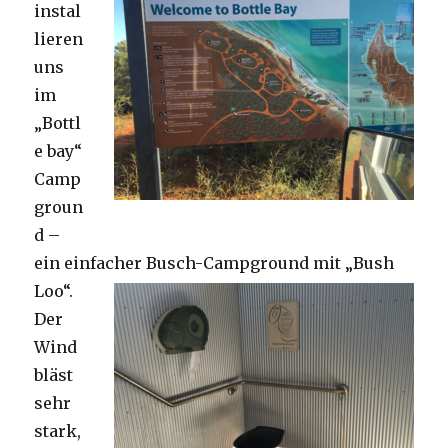
instal
lieren
uns
im
„Bottl
e bay“
Camp
groun
d –
ein einfacher Busch-Campground mit „Bush
Loo“.
Der
Wind
bläst
sehr
stark,