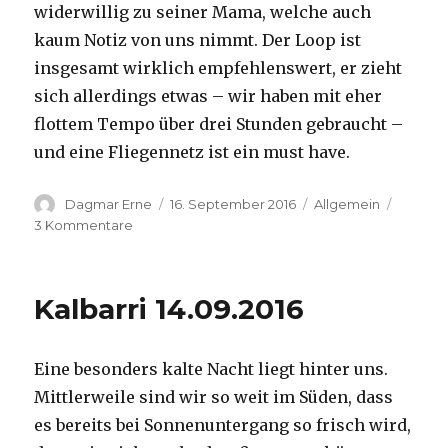
widerwillig zu seiner Mama, welche auch
kaum Notiz von uns nimmt. Der Loop ist
insgesamt wirklich empfehlenswert, er zieht
sich allerdings etwas – wir haben mit eher
flottem Tempo über drei Stunden gebraucht –
und eine Fliegennetz ist ein must have.
Autor
Veröffentlicht
Kategorien
Dagmar Erne
16. September 2016
Allgemein
am
zu
3 Kommentare
Kalbarri,
15.09.2016
Kalbarri 14.09.2016
Eine besonders kalte Nacht liegt hinter uns.
Mittlerweile sind wir so weit im Süden, dass
es bereits bei Sonnenuntergang so frisch wird,