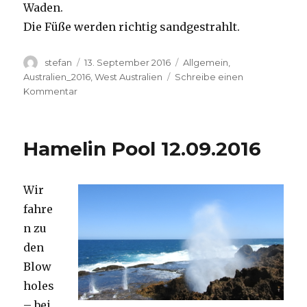
Waden.
Die Füße werden richtig sandgestrahlt.
Autor
Veröffentlicht
Kategorien
stefan
13. September 2016
Allgemein
,
am
Australien_2016
,
West Australien
Schreibe einen
zu
Kommentar
Cape
Range
13.09.2016
Hamelin Pool 12.09.2016
Wir
fahre
n zu
den
Blow
holes
– bei