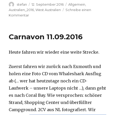
Autor
Veröffentlicht
Kategorien
stefan
12. September 2016
Allgemein
,
am
Australien_2016
,
West Australien
Schreibe einen
zu
Kommentar
Hamelin
Pool
12.09.2016
Carnavon 11.09.2016
Heute fahren wir wieder eine weite Strecke.
Zuerst fahren wir zurück nach Exmouth und
holen eine Foto CD vom Whaleshark Ausflug
ab (… wer hat heutzutage noch ein CD-
Laufwerk – unsere Laptops nicht …), dann geht
es nach Coral Bay. Wie versprochen: schöner
Strand, Shopping Center und überfüllter
Campground.
2CV aus NL fotografiert. Wir