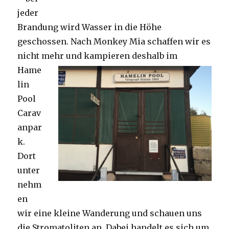
jeder
Brandung wird Wasser in die Höhe
geschossen. Nach Monkey Mia schaffen wir es
nicht mehr und kampieren deshalb im
Hame
lin
Pool
Carav
anpar
k.
Dort
unter
nehm
en
wir eine kleine Wanderung und schauen uns
die Stromatoliten an. Dabei handelt es sich um