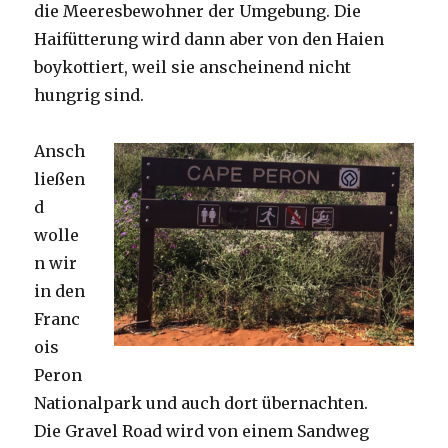
die Meeresbewohner der Umgebung. Die
Haifütterung wird dann aber von den Haien
boykottiert, weil sie anscheinend nicht
hungrig sind.
Ansch
ließen
d
wolle
n wir
in den
Franc
ois
Peron
Nationalpark und auch dort übernachten.
Die Gravel Road wird von einem Sandweg