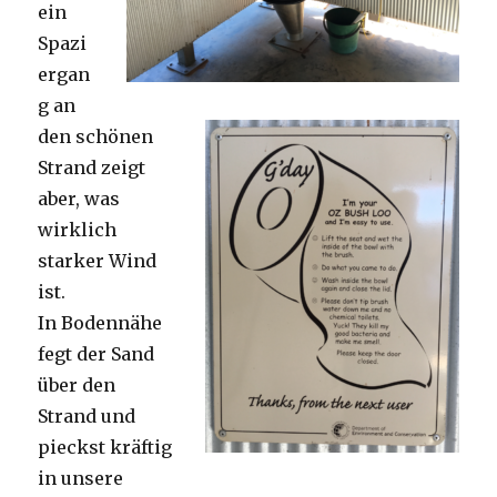
ein
Spazi
ergan
g an
den schönen
Strand zeigt
aber, was
wirklich
starker Wind
ist.
In Bodennähe
fegt der Sand
über den
Strand und
pieckst kräftig
in unsere