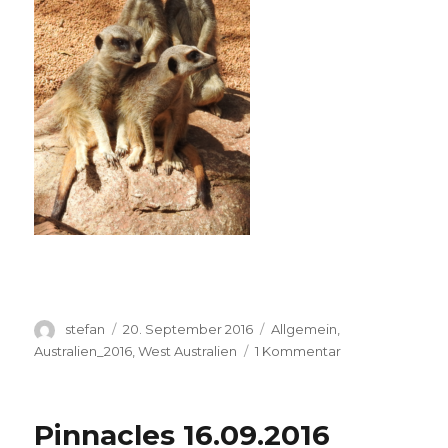
Autor
Veröffentlicht
Kategorien
stefan
20. September 2016
Allgemein
,
am
zu
Australien_2016
,
West Australien
1 Kommentar
Perth
Zoo
20.09.2016
Pinnacles 16.09.2016