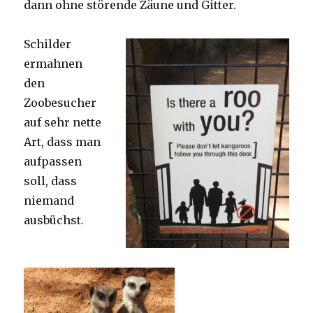
dann ohne störende Zäune und Gitter.
Schilder
ermahnen
den
Zoobesucher
auf sehr nette
Art, dass man
aufpassen
soll, dass
niemand
ausbüchst.