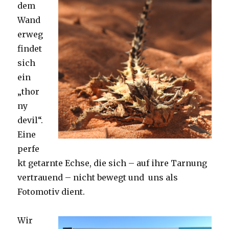
dem
Wand
erweg
findet
sich
ein
„thor
ny
devil“.
Eine
perfe
kt getarnte Echse, die sich – auf ihre Tarnung
vertrauend – nicht bewegt und uns als
Fotomotiv dient.
Wir