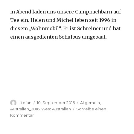
m Abend laden uns unsere Campnachbarn auf
Tee ein. Helen und Michel leben seit 1996 in
diesem „Wohnmobil“. Er ist Schreiner und hat
einen ausgedienten Schulbus umgebaut.
Autor
Veröffentlicht
Kategorien
stefan
10. September 2016
Allgemein
,
am
Australien_2016
,
West Australien
Schreibe einen
zu
Kommentar
Yardie
Creek
10.09.2016