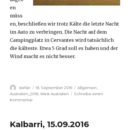
en
müss
en, beschließen wir trotz Kälte die letzte Nacht
im Auto zu verbringen. Die Nacht auf dem
Campingplatz in Cervantes wird tatsächlich
die kälteste. Etwa 5 Grad soll es haben und der
Wind macht es nicht besser.
Autor
Veröffentlicht
Kategorien
stefan
16. September 2016
Allgemein
,
am
Australien_2016
,
West Australien
Schreibe einen
zu
Kommentar
Pinnacles
16.09.2016
Kalbarri, 15.09.2016