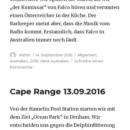
„der Komissar“ von Falco hören und vermuten
einen Österreicher in der Küche. Der
Barkeeper meint aber, dass die Musik vom
Radio kommt. Erstaunlich, dass Falco in
Australien immer noch läuft.
Autor
Veröffentlicht
Kategorien
stefan
14. September 2016
Allgemein
,
am
Australien_2016
,
West Australien
Schreibe einen
zu
Kommentar
Kalbarri
14.09.2016
Cape Range 13.09.2016
Von der Hamelin Pool Station starten wir mit
dem Ziel „Ocean Park“ in Denham. Wir
entscheiden uns gegen die Delphinfütterung