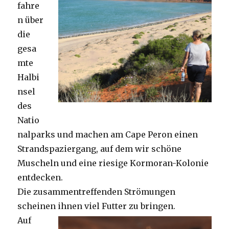
fahre
n über
die
gesa
mte
Halbi
nsel
des
Natio
nalparks und machen am Cape Peron einen
Strandspaziergang, auf dem wir schöne
Muscheln und eine riesige Kormoran-Kolonie
entdecken.
Die zusammentreffenden Strömungen
scheinen ihnen viel Futter zu bringen.
Auf