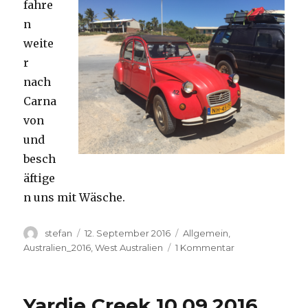
fahre
n
weite
r
nach
Carna
von
und
besch
äftige
n uns mit Wäsche.
Autor
Veröffentlicht
Kategorien
stefan
12. September 2016
Allgemein
,
am
zu
Australien_2016
,
West Australien
1 Kommentar
Carnavon
11.09.2016
Yardie Creek 10.09.2016