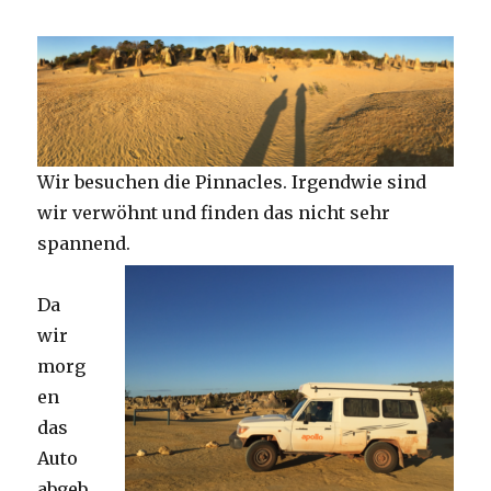
Wir besuchen die Pinnacles. Irgendwie sind
wir verwöhnt und finden das nicht sehr
spannend.
Da
wir
morg
en
das
Auto
abgeb