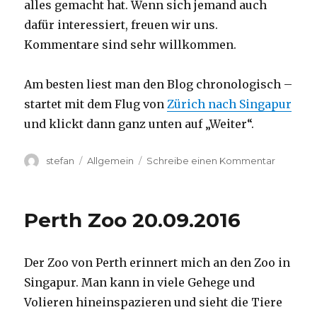
alles gemacht hat. Wenn sich jemand auch
dafür interessiert, freuen wir uns.
Kommentare sind sehr willkommen.
Am besten liest man den Blog chronologisch –
startet mit dem Flug von
Zürich nach Singapur
und klickt dann ganz unten auf „Weiter“.
Autor
Kategorien
zu
stefan
Allgemein
Schreibe einen Kommentar
Australie
2016
–
Perth Zoo 20.09.2016
von
Darwin
nach
Der Zoo von Perth erinnert mich an den Zoo in
Perth
Singapur. Man kann in viele Gehege und
Volieren hineinspazieren und sieht die Tiere