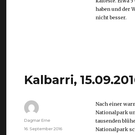
kälteste. Etwa 5
haben und der 
nicht besser.
Kalbarri, 15.09.20
Nach einer war
Nationalpark un
Autor
Dagmar Erne
tausenden blüh
Veröffentlicht
16. September 2016
Nationalpark sc
am