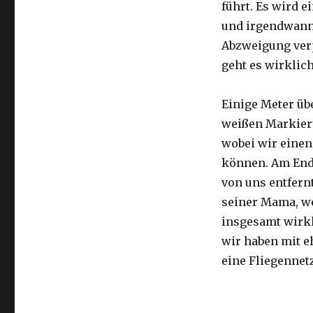
führt. Es wird e
und irgendwann 
Abzweigung ver
geht es wirklic
Einige Meter üb
weißen Markier
wobei wir eine
können. Am Ende
von uns entfernt
seiner Mama, we
insgesamt wirkl
wir haben mit e
eine Fliegennetz