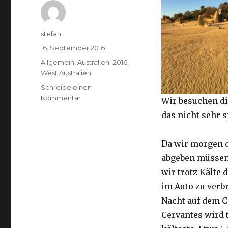
Autor
stefan
Veröffentlicht
16. September 2016
am
Kategorien
Allgemein
,
Australien_2016
,
West Australien
Schreibe einen
zu
Kommentar
Wir besuchen di
Pinnacles
das nicht sehr 
16.09.2016
Da wir morgen 
abgeben müssen
wir trotz Kälte d
im Auto zu verb
Nacht auf dem 
Cervantes wird 