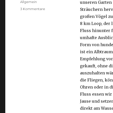
Kategorien
Allgemein
unseren Garten 
zu
3 Kommentare
Sträuchern herv
Kalbarri,
großen Vögel zu
15.09.2016
8 km Loop, der 
Fluss hinunter f
umhafte Ausblic
Form von hunder
ist ein Albtraum
Empfehlung von 
gekauft, ohne di
auszuhalten wä
die Fliegen, kön
Ohren oder in d
Fluss essen wir
Jause und setze
direkt am Wasse