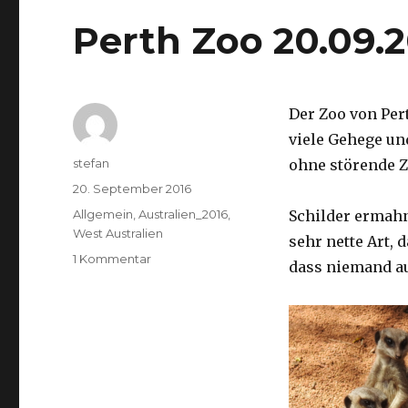
Perth Zoo 20.09.
Der Zoo von Per
viele Gehege un
Autor
stefan
ohne störende Z
Veröffentlicht
20. September 2016
am
Kategorien
Allgemein
,
Australien_2016
,
Schilder ermah
West Australien
sehr nette Art, 
zu
1 Kommentar
dass niemand a
Perth
Zoo
20.09.2016