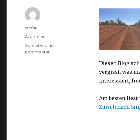
Autor
stefan
Kategorien
Allgemein
Schreibe einen
zu
Kommentar
Australien
Diesen Blog sch
2016
–
vergisst, was m
von
interessiert, f
Darwin
nach
Perth
Am besten liest
Zürich nach Si