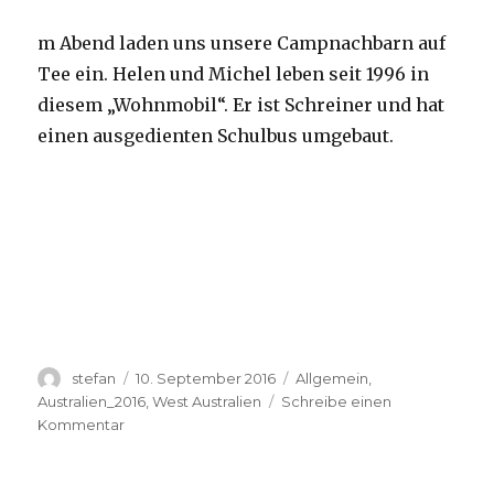
m Abend laden uns unsere Campnachbarn auf
Tee ein. Helen und Michel leben seit 1996 in
diesem „Wohnmobil“. Er ist Schreiner und hat
einen ausgedienten Schulbus umgebaut.
Autor
Veröffentlicht
Kategorien
stefan
10. September 2016
Allgemein
,
am
Australien_2016
,
West Australien
Schreibe einen
zu
Kommentar
Yardie
Creek
10.09.2016