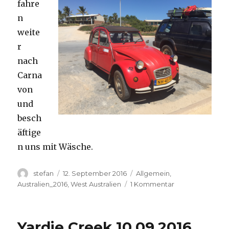
fahre
n
weite
r
nach
Carna
von
und
besch
äftige
n uns mit Wäsche.
Autor
Veröffentlicht
Kategorien
stefan
12. September 2016
Allgemein
,
am
zu
Australien_2016
,
West Australien
1 Kommentar
Carnavon
11.09.2016
Yardie Creek 10.09.2016