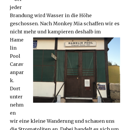
jeder
Brandung wird Wasser in die Höhe
geschossen. Nach Monkey Mia schaffen wir es
nicht mehr und kampieren deshalb im
Hame
lin
Pool
Carav
anpar
k.
Dort
unter
nehm
en
wir eine kleine Wanderung und schauen uns
die Stromatoliten an. Dabei handelt es sich um