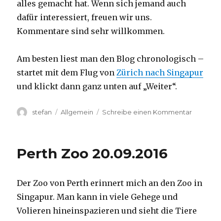
alles gemacht hat. Wenn sich jemand auch
dafür interessiert, freuen wir uns.
Kommentare sind sehr willkommen.
Am besten liest man den Blog chronologisch –
startet mit dem Flug von
Zürich nach Singapur
und klickt dann ganz unten auf „Weiter“.
Autor
Kategorien
zu
stefan
Allgemein
Schreibe einen Kommentar
Australie
2016
–
Perth Zoo 20.09.2016
von
Darwin
nach
Der Zoo von Perth erinnert mich an den Zoo in
Perth
Singapur. Man kann in viele Gehege und
Volieren hineinspazieren und sieht die Tiere