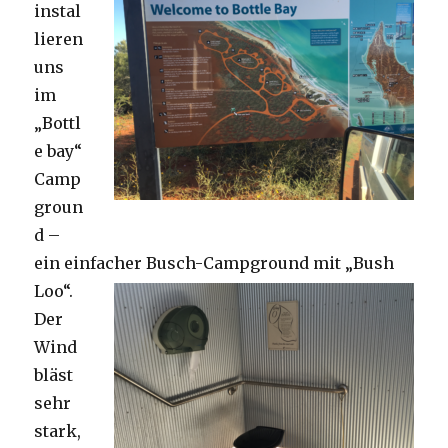
instal
lieren
uns
im
„Bottl
e bay“
Camp
groun
d –
ein einfacher Busch-Campground mit „Bush
Loo“.
Der
Wind
bläst
sehr
stark,