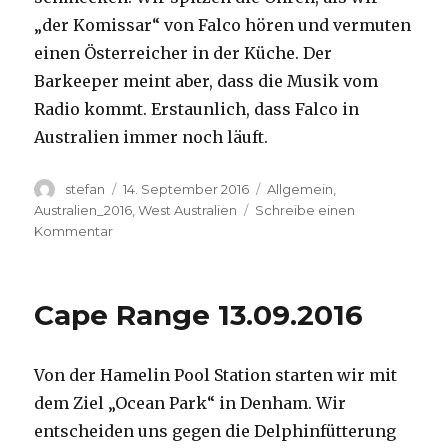
„der Komissar“ von Falco hören und vermuten
einen Österreicher in der Küche. Der
Barkeeper meint aber, dass die Musik vom
Radio kommt. Erstaunlich, dass Falco in
Australien immer noch läuft.
Autor
Veröffentlicht
Kategorien
stefan
14. September 2016
Allgemein
,
am
Australien_2016
,
West Australien
Schreibe einen
zu
Kommentar
Kalbarri
14.09.2016
Cape Range 13.09.2016
Von der Hamelin Pool Station starten wir mit
dem Ziel „Ocean Park“ in Denham. Wir
entscheiden uns gegen die Delphinfütterung