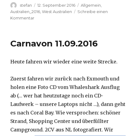
Autor
Veröffentlicht
Kategorien
stefan
12. September 2016
Allgemein
,
am
Australien_2016
,
West Australien
Schreibe einen
zu
Kommentar
Hamelin
Pool
12.09.2016
Carnavon 11.09.2016
Heute fahren wir wieder eine weite Strecke.
Zuerst fahren wir zurück nach Exmouth und
holen eine Foto CD vom Whaleshark Ausflug
ab (… wer hat heutzutage noch ein CD-
Laufwerk – unsere Laptops nicht …), dann geht
es nach Coral Bay. Wie versprochen: schöner
Strand, Shopping Center und überfüllter
Campground.
2CV aus NL fotografiert. Wir