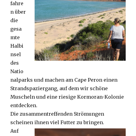
fahre
n über
die
gesa
mte
Halbi
nsel
des
Natio
nalparks und machen am Cape Peron einen
Strandspaziergang, auf dem wir schöne
Muscheln und eine riesige Kormoran-Kolonie
entdecken.
Die zusammentreffenden Strömungen
scheinen ihnen viel Futter zu bringen.
Auf