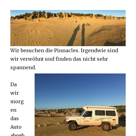
Wir besuchen die Pinnacles. Irgendwie sind
wir verwöhnt und finden das nicht sehr
spannend.
Da
wir
morg
en
das
Auto
abgeb