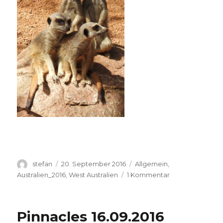
Autor
Veröffentlicht
Kategorien
stefan
20. September 2016
Allgemein
,
am
zu
Australien_2016
,
West Australien
1 Kommentar
Perth
Zoo
20.09.2016
Pinnacles 16.09.2016