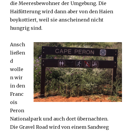
die Meeresbewohner der Umgebung. Die
Haifütterung wird dann aber von den Haien
boykottiert, weil sie anscheinend nicht
hungrig sind.
Ansch
ließen
d
wolle
n wir
in den
Franc
ois
Peron
Nationalpark und auch dort übernachten.
Die Gravel Road wird von einem Sandweg