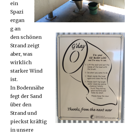
ein
Spazi
ergan
g an
den schönen
Strand zeigt
aber, was
wirklich
starker Wind
ist.
In Bodennähe
fegt der Sand
über den
Strand und
pieckst kräftig
in unsere