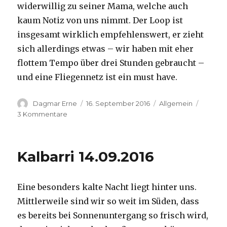
widerwillig zu seiner Mama, welche auch
kaum Notiz von uns nimmt. Der Loop ist
insgesamt wirklich empfehlenswert, er zieht
sich allerdings etwas – wir haben mit eher
flottem Tempo über drei Stunden gebraucht –
und eine Fliegennetz ist ein must have.
Autor
Veröffentlicht
Kategorien
Dagmar Erne
16. September 2016
Allgemein
am
zu
3 Kommentare
Kalbarri,
15.09.2016
Kalbarri 14.09.2016
Eine besonders kalte Nacht liegt hinter uns.
Mittlerweile sind wir so weit im Süden, dass
es bereits bei Sonnenuntergang so frisch wird,