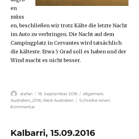
en
müss
en, beschließen wir trotz Kälte die letzte Nacht
im Auto zu verbringen. Die Nacht auf dem
Campingplatz in Cervantes wird tatsächlich
die kälteste. Etwa 5 Grad soll es haben und der
Wind macht es nicht besser.
Autor
Veröffentlicht
Kategorien
stefan
16. September 2016
Allgemein
,
am
Australien_2016
,
West Australien
Schreibe einen
zu
Kommentar
Pinnacles
16.09.2016
Kalbarri, 15.09.2016