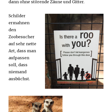
dann ohne störende Zäune und Gitter.
Schilder
ermahnen
den
Zoobesucher
auf sehr nette
Art, dass man
aufpassen
soll, dass
niemand
ausbüchst.