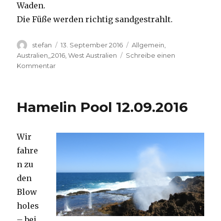
Waden.
Die Füße werden richtig sandgestrahlt.
Autor
Veröffentlicht
Kategorien
stefan
13. September 2016
Allgemein
,
am
Australien_2016
,
West Australien
Schreibe einen
zu
Kommentar
Cape
Range
13.09.2016
Hamelin Pool 12.09.2016
Wir
fahre
n zu
den
Blow
holes
– bei