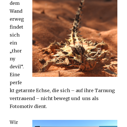
dem
Wand
erweg
findet
sich
ein
„thor
ny
devil“.
Eine
perfe
kt getarnte Echse, die sich – auf ihre Tarnung
vertrauend – nicht bewegt und uns als
Fotomotiv dient.
Wir