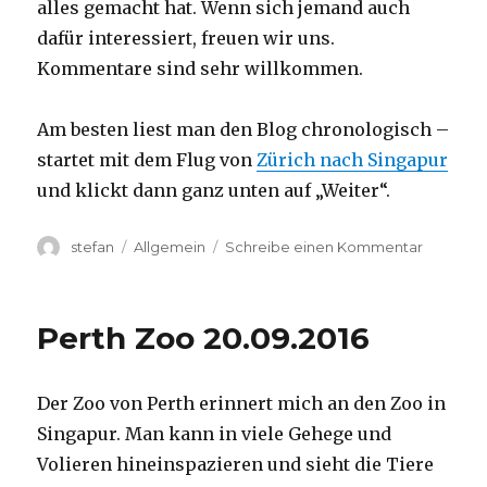
alles gemacht hat. Wenn sich jemand auch
dafür interessiert, freuen wir uns.
Kommentare sind sehr willkommen.
Am besten liest man den Blog chronologisch –
startet mit dem Flug von
Zürich nach Singapur
und klickt dann ganz unten auf „Weiter“.
Autor
Kategorien
zu
stefan
Allgemein
Schreibe einen Kommentar
Australie
2016
–
Perth Zoo 20.09.2016
von
Darwin
nach
Der Zoo von Perth erinnert mich an den Zoo in
Perth
Singapur. Man kann in viele Gehege und
Volieren hineinspazieren und sieht die Tiere