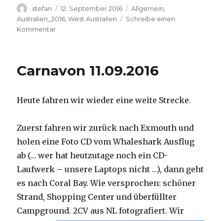
Autor
Veröffentlicht
Kategorien
stefan
12. September 2016
Allgemein
,
am
Australien_2016
,
West Australien
Schreibe einen
zu
Kommentar
Hamelin
Pool
12.09.2016
Carnavon 11.09.2016
Heute fahren wir wieder eine weite Strecke.
Zuerst fahren wir zurück nach Exmouth und
holen eine Foto CD vom Whaleshark Ausflug
ab (… wer hat heutzutage noch ein CD-
Laufwerk – unsere Laptops nicht …), dann geht
es nach Coral Bay. Wie versprochen: schöner
Strand, Shopping Center und überfüllter
Campground.
2CV aus NL fotografiert. Wir