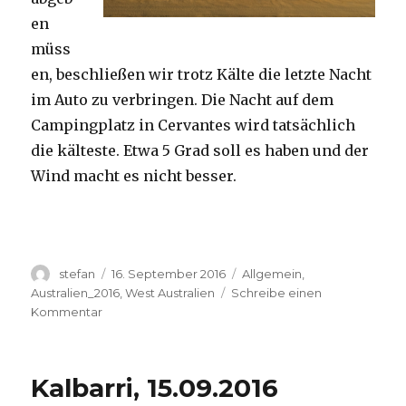
en
müss
en, beschließen wir trotz Kälte die letzte Nacht
im Auto zu verbringen. Die Nacht auf dem
Campingplatz in Cervantes wird tatsächlich
die kälteste. Etwa 5 Grad soll es haben und der
Wind macht es nicht besser.
Autor
Veröffentlicht
Kategorien
stefan
16. September 2016
Allgemein
,
am
Australien_2016
,
West Australien
Schreibe einen
zu
Kommentar
Pinnacles
16.09.2016
Kalbarri, 15.09.2016