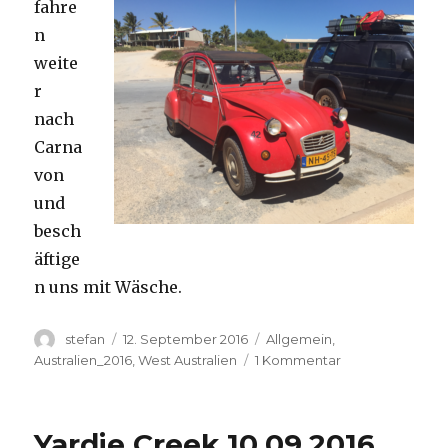
fahre
n
weite
r
nach
Carna
von
und
besch
äftige
n uns mit Wäsche.
Autor
Veröffentlicht
Kategorien
stefan
12. September 2016
Allgemein
,
am
zu
Australien_2016
,
West Australien
1 Kommentar
Carnavon
11.09.2016
Yardie Creek 10.09.2016