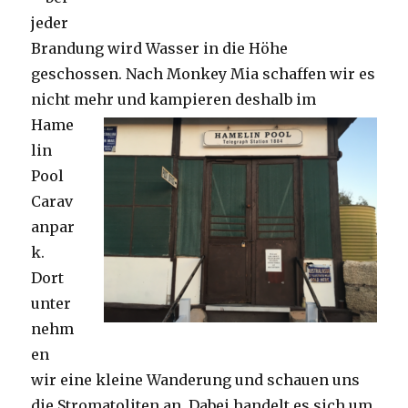
jeder
Brandung wird Wasser in die Höhe
geschossen. Nach Monkey Mia schaffen wir es
nicht mehr und kampieren deshalb im
Hame
lin
Pool
Carav
anpar
k.
Dort
unter
nehm
en
wir eine kleine Wanderung und schauen uns
die Stromatoliten an. Dabei handelt es sich um