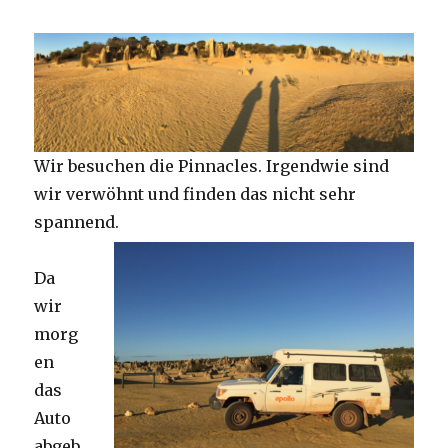
Wir besuchen die Pinnacles. Irgendwie sind
wir verwöhnt und finden das nicht sehr
spannend.
Da
wir
morg
en
das
Auto
abgeb