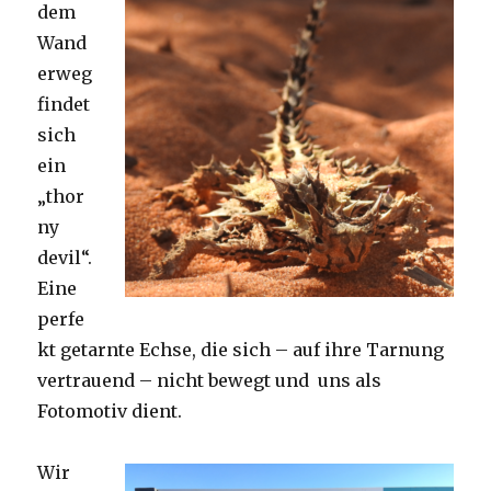
dem
Wand
erweg
findet
sich
ein
„thor
ny
devil“.
Eine
perfe
kt getarnte Echse, die sich – auf ihre Tarnung
vertrauend – nicht bewegt und uns als
Fotomotiv dient.
Wir