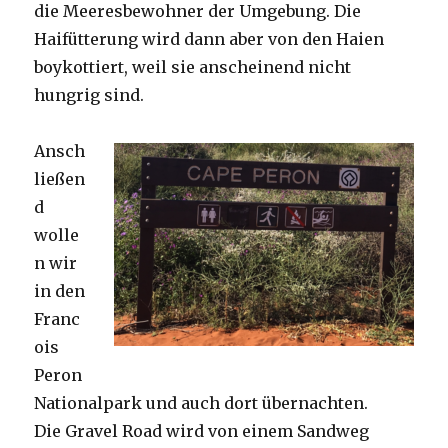
die Meeresbewohner der Umgebung. Die
Haifütterung wird dann aber von den Haien
boykottiert, weil sie anscheinend nicht
hungrig sind.
Ansch
ließen
d
wolle
n wir
in den
Franc
ois
Peron
Nationalpark und auch dort übernachten.
Die Gravel Road wird von einem Sandweg