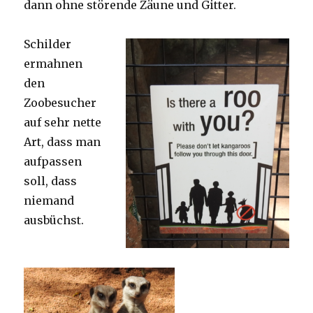
dann ohne störende Zäune und Gitter.
Schilder
ermahnen
den
Zoobesucher
auf sehr nette
Art, dass man
aufpassen
soll, dass
niemand
ausbüchst.