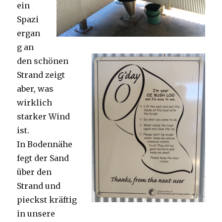
ein
Spazi
ergan
g an
den schönen
Strand zeigt
aber, was
wirklich
starker Wind
ist.
In Bodennähe
fegt der Sand
über den
Strand und
pieckst kräftig
in unsere