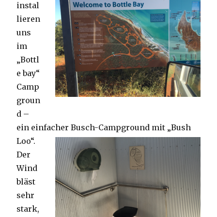
instal
lieren
uns
im
„Bottl
e bay“
Camp
groun
d –
ein einfacher Busch-Campground mit „Bush
Loo“.
Der
Wind
bläst
sehr
stark,