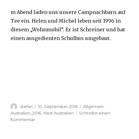
m Abend laden uns unsere Campnachbarn auf
Tee ein. Helen und Michel leben seit 1996 in
diesem „Wohnmobil“. Er ist Schreiner und hat
einen ausgedienten Schulbus umgebaut.
Autor
Veröffentlicht
Kategorien
stefan
10. September 2016
Allgemein
,
am
Australien_2016
,
West Australien
Schreibe einen
zu
Kommentar
Yardie
Creek
10.09.2016