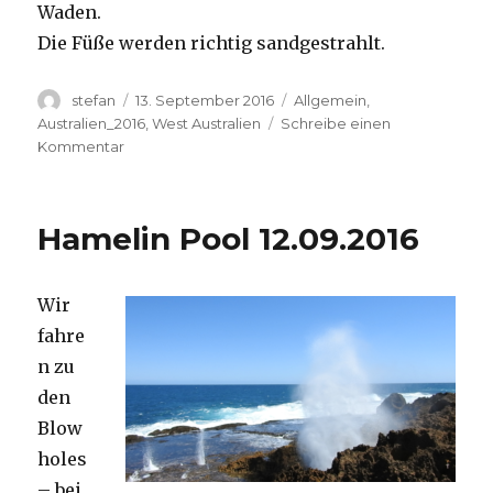
Waden.
Die Füße werden richtig sandgestrahlt.
Autor
Veröffentlicht
Kategorien
stefan
13. September 2016
Allgemein
,
am
Australien_2016
,
West Australien
Schreibe einen
zu
Kommentar
Cape
Range
13.09.2016
Hamelin Pool 12.09.2016
Wir
fahre
n zu
den
Blow
holes
– bei