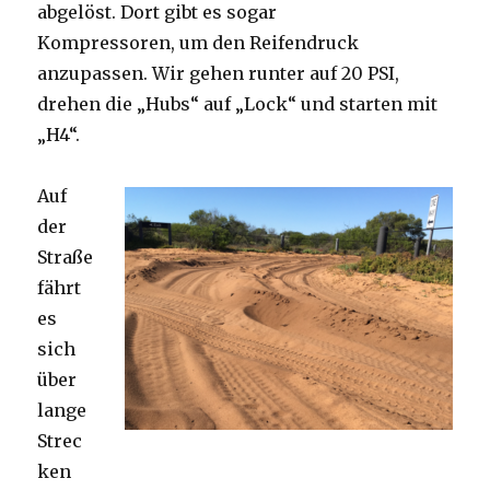
abgelöst. Dort gibt es sogar
Kompressoren, um den Reifendruck
anzupassen. Wir gehen runter auf 20 PSI,
drehen die „Hubs“ auf „Lock“ und starten mit
„H4“.
Auf
der
Straße
fährt
es
sich
über
lange
Strec
ken