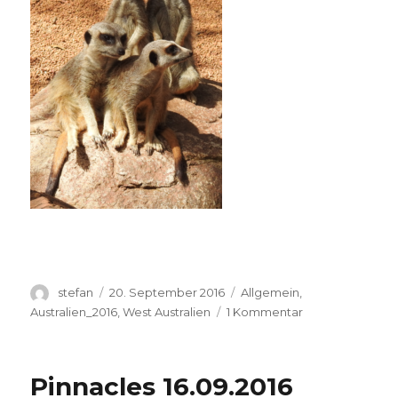
Autor
Veröffentlicht
Kategorien
stefan
20. September 2016
Allgemein
,
am
zu
Australien_2016
,
West Australien
1 Kommentar
Perth
Zoo
20.09.2016
Pinnacles 16.09.2016