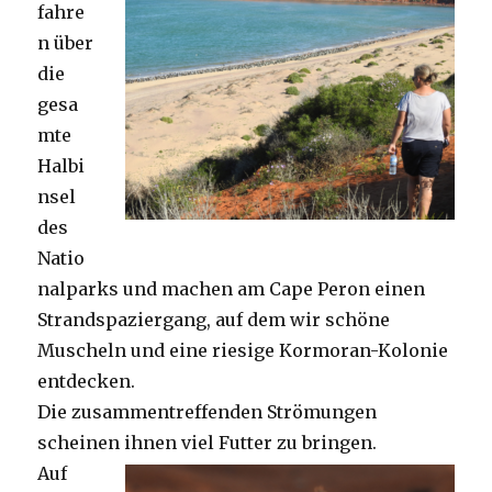
fahre
n über
die
gesa
mte
Halbi
nsel
des
Natio
nalparks und machen am Cape Peron einen
Strandspaziergang, auf dem wir schöne
Muscheln und eine riesige Kormoran-Kolonie
entdecken.
Die zusammentreffenden Strömungen
scheinen ihnen viel Futter zu bringen.
Auf