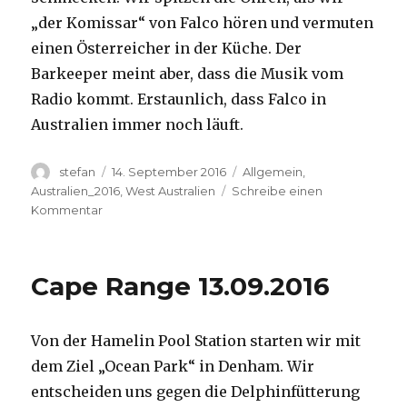
„der Komissar“ von Falco hören und vermuten
einen Österreicher in der Küche. Der
Barkeeper meint aber, dass die Musik vom
Radio kommt. Erstaunlich, dass Falco in
Australien immer noch läuft.
Autor
Veröffentlicht
Kategorien
stefan
14. September 2016
Allgemein
,
am
Australien_2016
,
West Australien
Schreibe einen
zu
Kommentar
Kalbarri
14.09.2016
Cape Range 13.09.2016
Von der Hamelin Pool Station starten wir mit
dem Ziel „Ocean Park“ in Denham. Wir
entscheiden uns gegen die Delphinfütterung