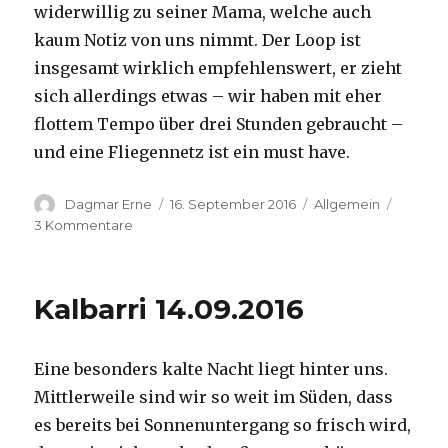
widerwillig zu seiner Mama, welche auch
kaum Notiz von uns nimmt. Der Loop ist
insgesamt wirklich empfehlenswert, er zieht
sich allerdings etwas – wir haben mit eher
flottem Tempo über drei Stunden gebraucht –
und eine Fliegennetz ist ein must have.
Autor
Veröffentlicht
Kategorien
Dagmar Erne
16. September 2016
Allgemein
am
zu
3 Kommentare
Kalbarri,
15.09.2016
Kalbarri 14.09.2016
Eine besonders kalte Nacht liegt hinter uns.
Mittlerweile sind wir so weit im Süden, dass
es bereits bei Sonnenuntergang so frisch wird,