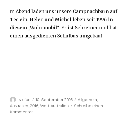
m Abend laden uns unsere Campnachbarn auf
Tee ein. Helen und Michel leben seit 1996 in
diesem „Wohnmobil“. Er ist Schreiner und hat
einen ausgedienten Schulbus umgebaut.
Autor
Veröffentlicht
Kategorien
stefan
10. September 2016
Allgemein
,
am
Australien_2016
,
West Australien
Schreibe einen
zu
Kommentar
Yardie
Creek
10.09.2016