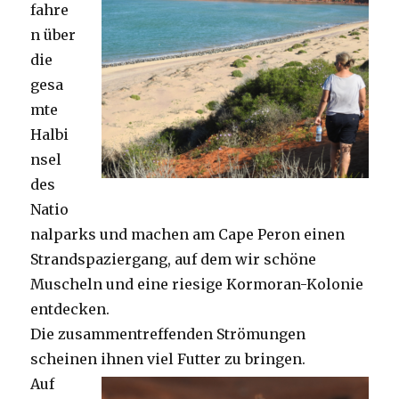
fahre
n über
die
gesa
mte
Halbi
nsel
des
Natio
nalparks und machen am Cape Peron einen
Strandspaziergang, auf dem wir schöne
Muscheln und eine riesige Kormoran-Kolonie
entdecken.
Die zusammentreffenden Strömungen
scheinen ihnen viel Futter zu bringen.
Auf