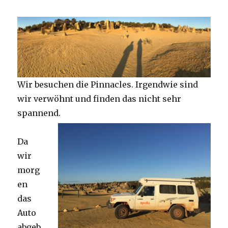
Wir besuchen die Pinnacles. Irgendwie sind
wir verwöhnt und finden das nicht sehr
spannend.
Da
wir
morg
en
das
Auto
abgeb