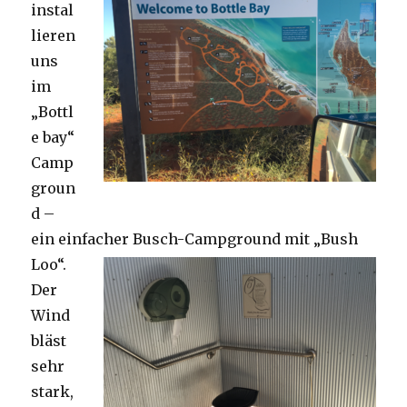
instal
lieren
uns
im
„Bottl
e bay“
Camp
groun
d –
ein einfacher Busch-Campground mit „Bush
Loo“.
Der
Wind
bläst
sehr
stark,