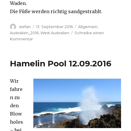
Waden.
Die Füße werden richtig sandgestrahlt.
Autor
Veröffentlicht
Kategorien
stefan
13. September 2016
Allgemein
,
am
Australien_2016
,
West Australien
Schreibe einen
zu
Kommentar
Cape
Range
13.09.2016
Hamelin Pool 12.09.2016
Wir
fahre
n zu
den
Blow
holes
– bei