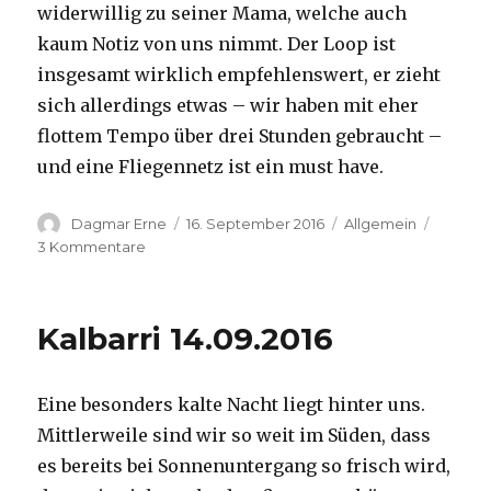
widerwillig zu seiner Mama, welche auch
kaum Notiz von uns nimmt. Der Loop ist
insgesamt wirklich empfehlenswert, er zieht
sich allerdings etwas – wir haben mit eher
flottem Tempo über drei Stunden gebraucht –
und eine Fliegennetz ist ein must have.
Autor
Veröffentlicht
Kategorien
Dagmar Erne
16. September 2016
Allgemein
am
zu
3 Kommentare
Kalbarri,
15.09.2016
Kalbarri 14.09.2016
Eine besonders kalte Nacht liegt hinter uns.
Mittlerweile sind wir so weit im Süden, dass
es bereits bei Sonnenuntergang so frisch wird,