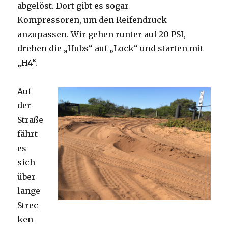
abgelöst. Dort gibt es sogar
Kompressoren, um den Reifendruck
anzupassen. Wir gehen runter auf 20 PSI,
drehen die „Hubs“ auf „Lock“ und starten mit
„H4“.
Auf
der
Straße
fährt
es
sich
über
lange
Strec
ken