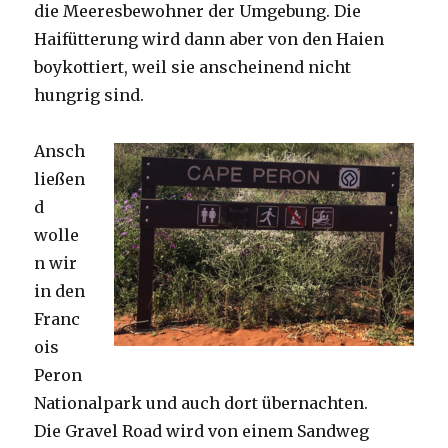
die Meeresbewohner der Umgebung. Die
Haifütterung wird dann aber von den Haien
boykottiert, weil sie anscheinend nicht
hungrig sind.
Ansch
ließen
d
wolle
n wir
in den
Franc
ois
Peron
Nationalpark und auch dort übernachten.
Die Gravel Road wird von einem Sandweg