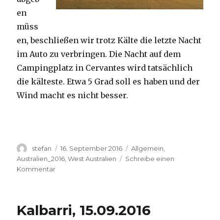
en
müss
en, beschließen wir trotz Kälte die letzte Nacht
im Auto zu verbringen. Die Nacht auf dem
Campingplatz in Cervantes wird tatsächlich
die kälteste. Etwa 5 Grad soll es haben und der
Wind macht es nicht besser.
Autor
Veröffentlicht
Kategorien
stefan
16. September 2016
Allgemein
,
am
Australien_2016
,
West Australien
Schreibe einen
zu
Kommentar
Pinnacles
16.09.2016
Kalbarri, 15.09.2016