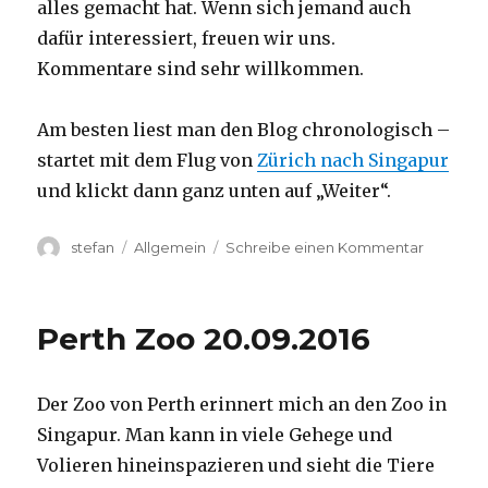
alles gemacht hat. Wenn sich jemand auch
dafür interessiert, freuen wir uns.
Kommentare sind sehr willkommen.
Am besten liest man den Blog chronologisch –
startet mit dem Flug von
Zürich nach Singapur
und klickt dann ganz unten auf „Weiter“.
Autor
Kategorien
zu
stefan
Allgemein
Schreibe einen Kommentar
Australie
2016
–
Perth Zoo 20.09.2016
von
Darwin
nach
Der Zoo von Perth erinnert mich an den Zoo in
Perth
Singapur. Man kann in viele Gehege und
Volieren hineinspazieren und sieht die Tiere