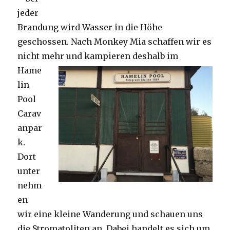
jeder
Brandung wird Wasser in die Höhe
geschossen. Nach Monkey Mia schaffen wir es
nicht mehr und kampieren deshalb im
Hame
lin
Pool
Carav
anpar
k.
Dort
unter
nehm
en
wir eine kleine Wanderung und schauen uns
die Stromatoliten an. Dabei handelt es sich um