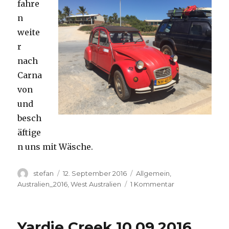
fahre
n
weite
r
nach
Carna
von
und
besch
äftige
n uns mit Wäsche.
Autor
Veröffentlicht
Kategorien
stefan
12. September 2016
Allgemein
,
am
zu
Australien_2016
,
West Australien
1 Kommentar
Carnavon
11.09.2016
Yardie Creek 10.09.2016