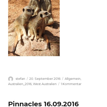
Autor
Veröffentlicht
Kategorien
stefan
20. September 2016
Allgemein
,
am
zu
Australien_2016
,
West Australien
1 Kommentar
Perth
Zoo
20.09.2016
Pinnacles 16.09.2016