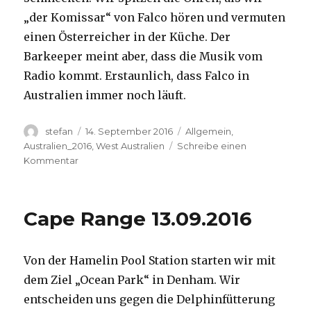
„der Komissar“ von Falco hören und vermuten
einen Österreicher in der Küche. Der
Barkeeper meint aber, dass die Musik vom
Radio kommt. Erstaunlich, dass Falco in
Australien immer noch läuft.
Autor
Veröffentlicht
Kategorien
stefan
14. September 2016
Allgemein
,
am
Australien_2016
,
West Australien
Schreibe einen
zu
Kommentar
Kalbarri
14.09.2016
Cape Range 13.09.2016
Von der Hamelin Pool Station starten wir mit
dem Ziel „Ocean Park“ in Denham. Wir
entscheiden uns gegen die Delphinfütterung