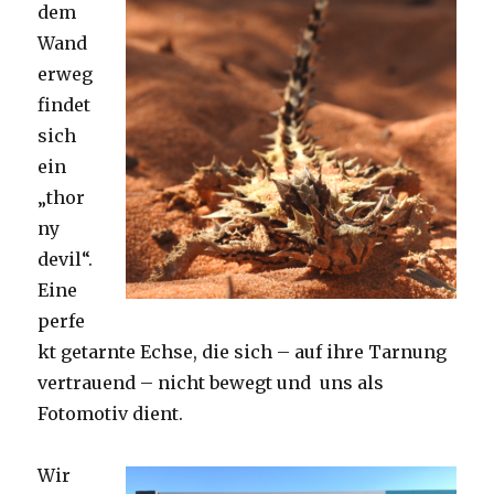
dem
Wand
erweg
findet
sich
ein
„thor
ny
devil“.
Eine
perfe
kt getarnte Echse, die sich – auf ihre Tarnung
vertrauend – nicht bewegt und uns als
Fotomotiv dient.
Wir