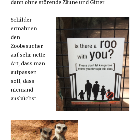
dann ohne störende Zäune und Gitter.
Schilder
ermahnen
den
Zoobesucher
auf sehr nette
Art, dass man
aufpassen
soll, dass
niemand
ausbüchst.