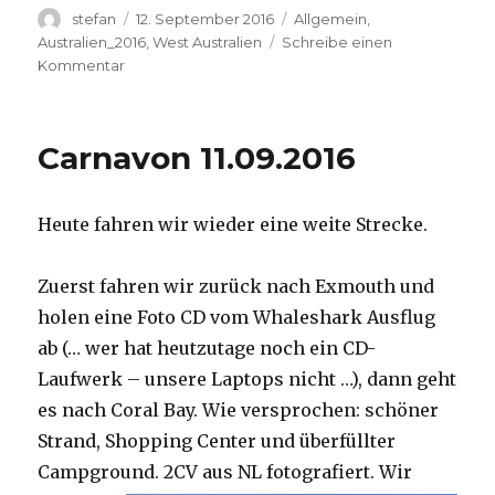
Autor
Veröffentlicht
Kategorien
stefan
12. September 2016
Allgemein
,
am
Australien_2016
,
West Australien
Schreibe einen
zu
Kommentar
Hamelin
Pool
12.09.2016
Carnavon 11.09.2016
Heute fahren wir wieder eine weite Strecke.
Zuerst fahren wir zurück nach Exmouth und
holen eine Foto CD vom Whaleshark Ausflug
ab (… wer hat heutzutage noch ein CD-
Laufwerk – unsere Laptops nicht …), dann geht
es nach Coral Bay. Wie versprochen: schöner
Strand, Shopping Center und überfüllter
Campground.
2CV aus NL fotografiert. Wir