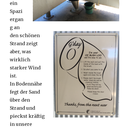
ein
Spazi
ergan
g an
den schönen
Strand zeigt
aber, was
wirklich
starker Wind
ist.
In Bodennähe
fegt der Sand
über den
Strand und
pieckst kräftig
in unsere