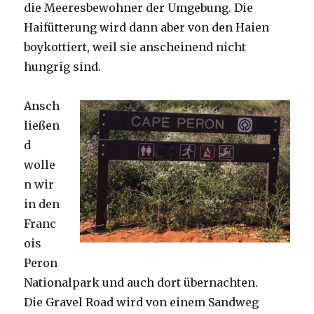
die Meeresbewohner der Umgebung. Die
Haifütterung wird dann aber von den Haien
boykottiert, weil sie anscheinend nicht
hungrig sind.
Ansch
ließen
d
wolle
n wir
in den
Franc
ois
Peron
Nationalpark und auch dort übernachten.
Die Gravel Road wird von einem Sandweg