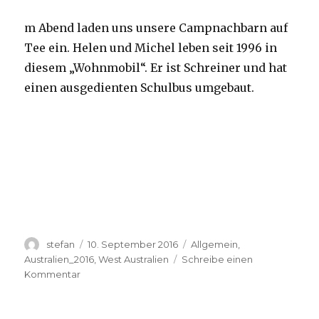
m Abend laden uns unsere Campnachbarn auf
Tee ein. Helen und Michel leben seit 1996 in
diesem „Wohnmobil“. Er ist Schreiner und hat
einen ausgedienten Schulbus umgebaut.
Autor
Veröffentlicht
Kategorien
stefan
10. September 2016
Allgemein
,
am
Australien_2016
,
West Australien
Schreibe einen
zu
Kommentar
Yardie
Creek
10.09.2016