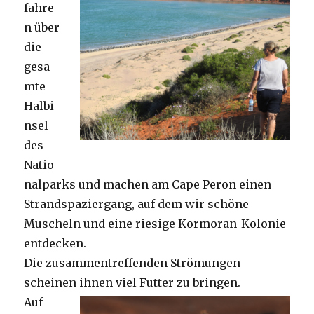
fahre
n über
die
gesa
mte
Halbi
nsel
des
Natio
nalparks und machen am Cape Peron einen
Strandspaziergang, auf dem wir schöne
Muscheln und eine riesige Kormoran-Kolonie
entdecken.
Die zusammentreffenden Strömungen
scheinen ihnen viel Futter zu bringen.
Auf