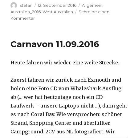
Autor
Veröffentlicht
Kategorien
stefan
12. September 2016
Allgemein
,
am
Australien_2016
,
West Australien
Schreibe einen
zu
Kommentar
Hamelin
Pool
12.09.2016
Carnavon 11.09.2016
Heute fahren wir wieder eine weite Strecke.
Zuerst fahren wir zurück nach Exmouth und
holen eine Foto CD vom Whaleshark Ausflug
ab (… wer hat heutzutage noch ein CD-
Laufwerk – unsere Laptops nicht …), dann geht
es nach Coral Bay. Wie versprochen: schöner
Strand, Shopping Center und überfüllter
Campground.
2CV aus NL fotografiert. Wir