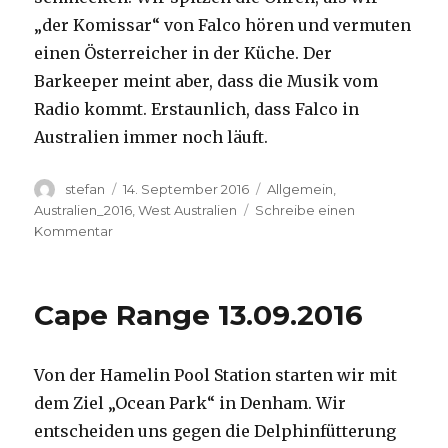
„der Komissar“ von Falco hören und vermuten
einen Österreicher in der Küche. Der
Barkeeper meint aber, dass die Musik vom
Radio kommt. Erstaunlich, dass Falco in
Australien immer noch läuft.
Autor
Veröffentlicht
Kategorien
stefan
14. September 2016
Allgemein
,
am
Australien_2016
,
West Australien
Schreibe einen
zu
Kommentar
Kalbarri
14.09.2016
Cape Range 13.09.2016
Von der Hamelin Pool Station starten wir mit
dem Ziel „Ocean Park“ in Denham. Wir
entscheiden uns gegen die Delphinfütterung