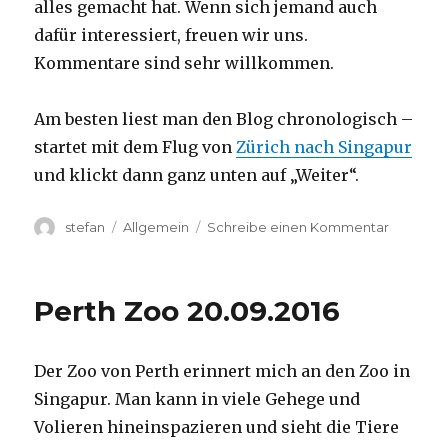
alles gemacht hat. Wenn sich jemand auch
dafür interessiert, freuen wir uns.
Kommentare sind sehr willkommen.
Am besten liest man den Blog chronologisch –
startet mit dem Flug von
Zürich nach Singapur
und klickt dann ganz unten auf „Weiter“.
Autor
Kategorien
zu
stefan
Allgemein
Schreibe einen Kommentar
Australie
2016
–
Perth Zoo 20.09.2016
von
Darwin
nach
Der Zoo von Perth erinnert mich an den Zoo in
Perth
Singapur. Man kann in viele Gehege und
Volieren hineinspazieren und sieht die Tiere