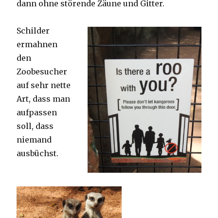
dann ohne störende Zäune und Gitter.
Schilder
ermahnen
den
Zoobesucher
auf sehr nette
Art, dass man
aufpassen
soll, dass
niemand
ausbüchst.