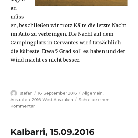
en
müss
en, beschließen wir trotz Kälte die letzte Nacht
im Auto zu verbringen. Die Nacht auf dem
Campingplatz in Cervantes wird tatsächlich
die kälteste. Etwa 5 Grad soll es haben und der
Wind macht es nicht besser.
Autor
Veröffentlicht
Kategorien
stefan
16. September 2016
Allgemein
,
am
Australien_2016
,
West Australien
Schreibe einen
zu
Kommentar
Pinnacles
16.09.2016
Kalbarri, 15.09.2016