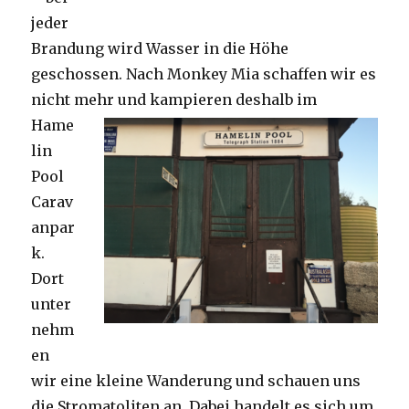
jeder
Brandung wird Wasser in die Höhe
geschossen. Nach Monkey Mia schaffen wir es
nicht mehr und kampieren deshalb im
Hame
lin
Pool
Carav
anpar
k.
Dort
unter
nehm
en
wir eine kleine Wanderung und schauen uns
die Stromatoliten an. Dabei handelt es sich um