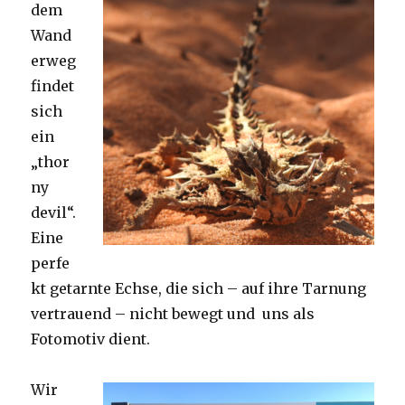
dem
Wand
erweg
findet
sich
ein
„thor
ny
devil“.
Eine
perfe
kt getarnte Echse, die sich – auf ihre Tarnung
vertrauend – nicht bewegt und uns als
Fotomotiv dient.
Wir