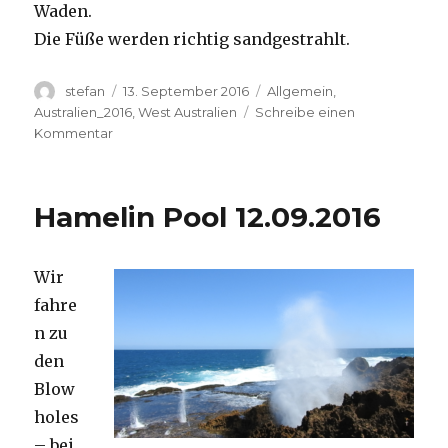
Waden.
Die Füße werden richtig sandgestrahlt.
Autor
Veröffentlicht
Kategorien
stefan
13. September 2016
Allgemein
,
am
Australien_2016
,
West Australien
Schreibe einen
zu
Kommentar
Cape
Range
13.09.2016
Hamelin Pool 12.09.2016
Wir
fahre
n zu
den
Blow
holes
– bei