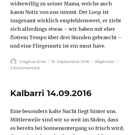
widerwillig zu seiner Mama, welche auch
kaum Notiz von uns nimmt. Der Loop ist
insgesamt wirklich empfehlenswert, er zieht
sich allerdings etwas – wir haben mit eher
flottem Tempo über drei Stunden gebraucht –
und eine Fliegennetz ist ein must have.
Autor
Veröffentlicht
Kategorien
Dagmar Erne
16. September 2016
Allgemein
am
zu
3 Kommentare
Kalbarri,
15.09.2016
Kalbarri 14.09.2016
Eine besonders kalte Nacht liegt hinter uns.
Mittlerweile sind wir so weit im Süden, dass
es bereits bei Sonnenuntergang so frisch wird,