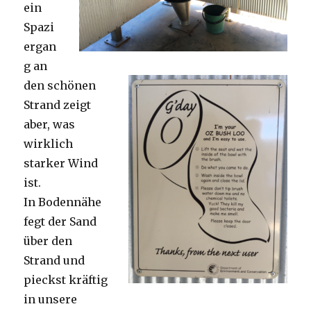
ein
Spazi
ergan
g an
den schönen
Strand zeigt
aber, was
wirklich
starker Wind
ist.
In Bodennähe
fegt der Sand
über den
Strand und
pieckst kräftig
in unsere