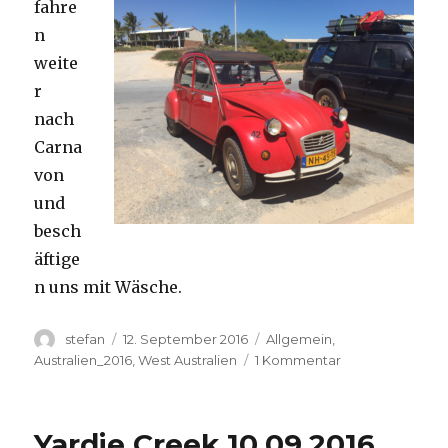
fahre
n
weite
r
nach
Carna
von
und
besch
äftige
n uns mit Wäsche.
Autor
Veröffentlicht
Kategorien
stefan
12. September 2016
Allgemein
,
am
zu
Australien_2016
,
West Australien
1 Kommentar
Carnavon
11.09.2016
Yardie Creek 10.09.2016