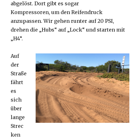
abgelöst. Dort gibt es sogar
Kompressoren, um den Reifendruck
anzupassen. Wir gehen runter auf 20 PSI,
drehen die „Hubs“ auf „Lock“ und starten mit
„H4“.
Auf
der
Straße
fährt
es
sich
über
lange
Strec
ken