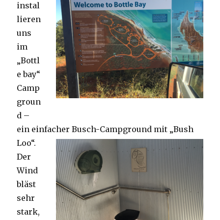
instal
lieren
uns
im
„Bottl
e bay“
Camp
groun
d –
ein einfacher Busch-Campground mit „Bush
Loo“.
Der
Wind
bläst
sehr
stark,