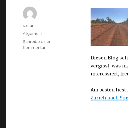
Autor
stefan
Kategorien
Allgemein
Schreibe einen
zu
Kommentar
Australien
Diesen Blog sch
2016
–
vergisst, was m
von
interessiert, f
Darwin
nach
Perth
Am besten liest
Zürich nach Si