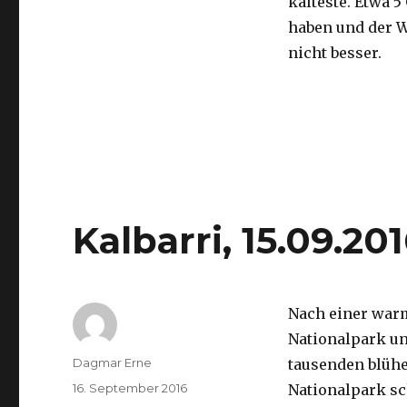
kälteste. Etwa 5
haben und der 
nicht besser.
Kalbarri, 15.09.20
Nach einer war
Nationalpark un
Autor
Dagmar Erne
tausenden blüh
Veröffentlicht
16. September 2016
Nationalpark sc
am