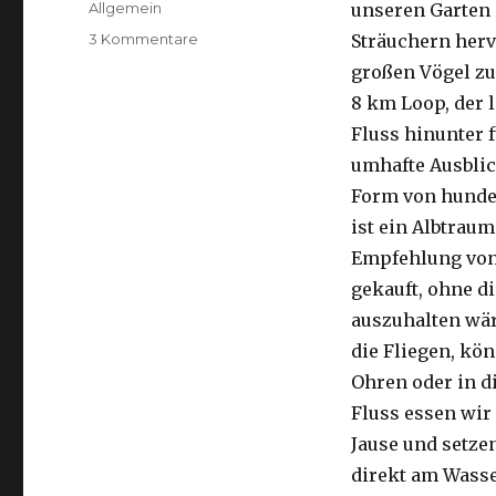
Kategorien
Allgemein
unseren Garten 
zu
3 Kommentare
Sträuchern herv
Kalbarri,
großen Vögel zu
15.09.2016
8 km Loop, der 
Fluss hinunter f
umhafte Ausblic
Form von hunder
ist ein Albtraum
Empfehlung von 
gekauft, ohne di
auszuhalten wä
die Fliegen, kön
Ohren oder in d
Fluss essen wir
Jause und setze
direkt am Wasse