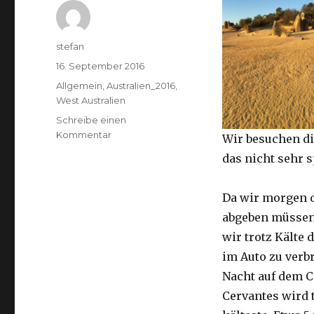
Autor
stefan
Veröffentlicht
16. September 2016
am
Kategorien
Allgemein
,
Australien_2016
,
West Australien
Schreibe einen
zu
Kommentar
Wir besuchen di
Pinnacles
das nicht sehr 
16.09.2016
Da wir morgen 
abgeben müssen
wir trotz Kälte d
im Auto zu verb
Nacht auf dem 
Cervantes wird 