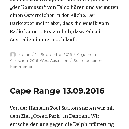
„der Komissar“ von Falco hören und vermuten
einen Österreicher in der Küche. Der
Barkeeper meint aber, dass die Musik vom
Radio kommt. Erstaunlich, dass Falco in
Australien immer noch läuft.
Autor
Veröffentlicht
Kategorien
stefan
14. September 2016
Allgemein
,
am
Australien_2016
,
West Australien
Schreibe einen
zu
Kommentar
Kalbarri
14.09.2016
Cape Range 13.09.2016
Von der Hamelin Pool Station starten wir mit
dem Ziel „Ocean Park“ in Denham. Wir
entscheiden uns gegen die Delphinfütterung