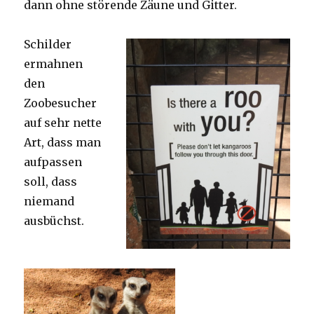
dann ohne störende Zäune und Gitter.
Schilder
ermahnen
den
Zoobesucher
auf sehr nette
Art, dass man
aufpassen
soll, dass
niemand
ausbüchst.