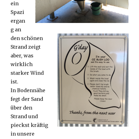
ein
Spazi
ergan
g an
den schönen
Strand zeigt
aber, was
wirklich
starker Wind
ist.
In Bodennähe
fegt der Sand
über den
Strand und
pieckst kräftig
in unsere