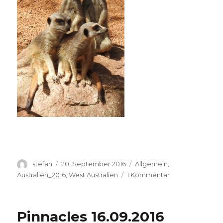
Autor
Veröffentlicht
Kategorien
stefan
20. September 2016
Allgemein
,
am
zu
Australien_2016
,
West Australien
1 Kommentar
Perth
Zoo
20.09.2016
Pinnacles 16.09.2016