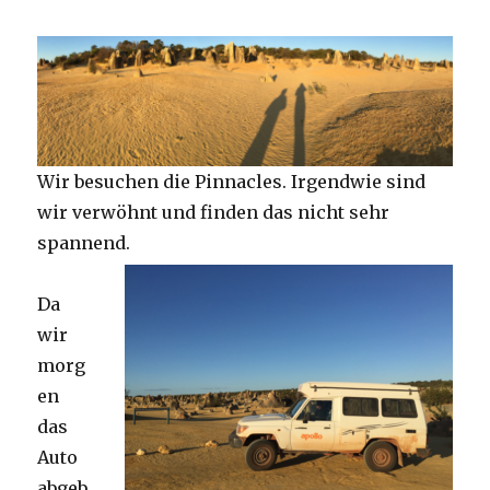
Wir besuchen die Pinnacles. Irgendwie sind
wir verwöhnt und finden das nicht sehr
spannend.
Da
wir
morg
en
das
Auto
abgeb