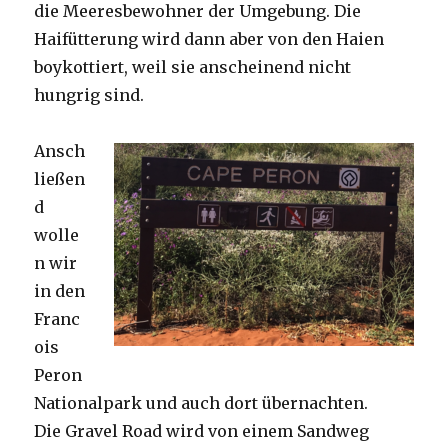
die Meeresbewohner der Umgebung. Die
Haifütterung wird dann aber von den Haien
boykottiert, weil sie anscheinend nicht
hungrig sind.
Ansch
ließen
d
wolle
n wir
in den
Franc
ois
Peron
Nationalpark und auch dort übernachten.
Die Gravel Road wird von einem Sandweg