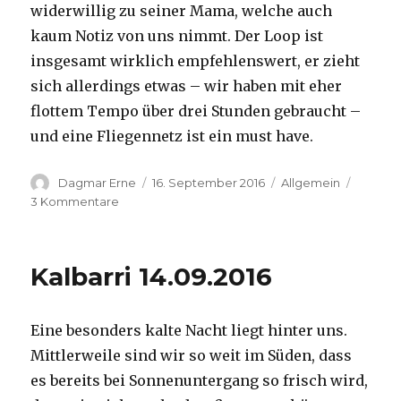
widerwillig zu seiner Mama, welche auch
kaum Notiz von uns nimmt. Der Loop ist
insgesamt wirklich empfehlenswert, er zieht
sich allerdings etwas – wir haben mit eher
flottem Tempo über drei Stunden gebraucht –
und eine Fliegennetz ist ein must have.
Autor
Veröffentlicht
Kategorien
Dagmar Erne
16. September 2016
Allgemein
am
zu
3 Kommentare
Kalbarri,
15.09.2016
Kalbarri 14.09.2016
Eine besonders kalte Nacht liegt hinter uns.
Mittlerweile sind wir so weit im Süden, dass
es bereits bei Sonnenuntergang so frisch wird,