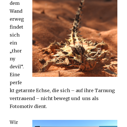
dem
Wand
erweg
findet
sich
ein
„thor
ny
devil“.
Eine
perfe
kt getarnte Echse, die sich – auf ihre Tarnung
vertrauend – nicht bewegt und uns als
Fotomotiv dient.
Wir