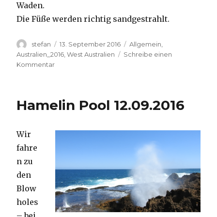
Waden.
Die Füße werden richtig sandgestrahlt.
Autor
Veröffentlicht
Kategorien
stefan
13. September 2016
Allgemein
,
am
Australien_2016
,
West Australien
Schreibe einen
zu
Kommentar
Cape
Range
13.09.2016
Hamelin Pool 12.09.2016
Wir
fahre
n zu
den
Blow
holes
– bei