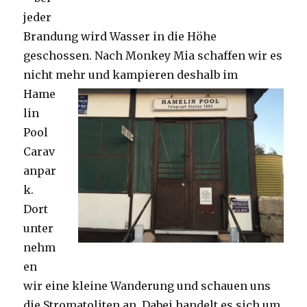
jeder
Brandung wird Wasser in die Höhe
geschossen. Nach Monkey Mia schaffen wir es
nicht mehr und kampieren deshalb im
Hame
lin
Pool
Carav
anpar
k.
Dort
unter
nehm
en
wir eine kleine Wanderung und schauen uns
die Stromatoliten an. Dabei handelt es sich um