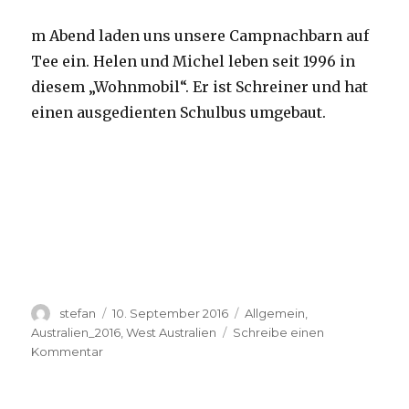
m Abend laden uns unsere Campnachbarn auf
Tee ein. Helen und Michel leben seit 1996 in
diesem „Wohnmobil“. Er ist Schreiner und hat
einen ausgedienten Schulbus umgebaut.
Autor
Veröffentlicht
Kategorien
stefan
10. September 2016
Allgemein
,
am
Australien_2016
,
West Australien
Schreibe einen
zu
Kommentar
Yardie
Creek
10.09.2016