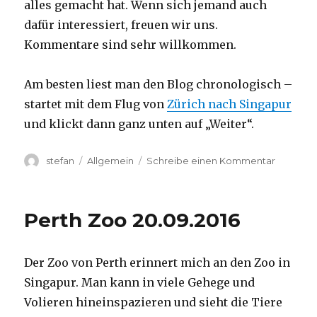
alles gemacht hat. Wenn sich jemand auch
dafür interessiert, freuen wir uns.
Kommentare sind sehr willkommen.
Am besten liest man den Blog chronologisch –
startet mit dem Flug von
Zürich nach Singapur
und klickt dann ganz unten auf „Weiter“.
Autor
Kategorien
zu
stefan
Allgemein
Schreibe einen Kommentar
Australie
2016
–
Perth Zoo 20.09.2016
von
Darwin
nach
Der Zoo von Perth erinnert mich an den Zoo in
Perth
Singapur. Man kann in viele Gehege und
Volieren hineinspazieren und sieht die Tiere