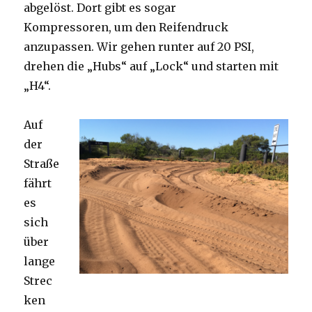
abgelöst. Dort gibt es sogar
Kompressoren, um den Reifendruck
anzupassen. Wir gehen runter auf 20 PSI,
drehen die „Hubs“ auf „Lock“ und starten mit
„H4“.
Auf
der
Straße
fährt
es
sich
über
lange
Strec
ken