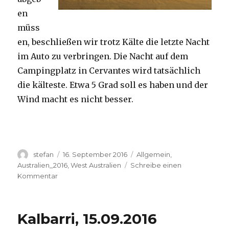
en
müss
en, beschließen wir trotz Kälte die letzte Nacht
im Auto zu verbringen. Die Nacht auf dem
Campingplatz in Cervantes wird tatsächlich
die kälteste. Etwa 5 Grad soll es haben und der
Wind macht es nicht besser.
Autor
Veröffentlicht
Kategorien
stefan
16. September 2016
Allgemein
,
am
Australien_2016
,
West Australien
Schreibe einen
zu
Kommentar
Pinnacles
16.09.2016
Kalbarri, 15.09.2016