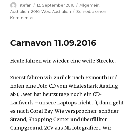
Autor
Veröffentlicht
Kategorien
stefan
12. September 2016
Allgemein
,
am
Australien_2016
,
West Australien
Schreibe einen
zu
Kommentar
Hamelin
Pool
12.09.2016
Carnavon 11.09.2016
Heute fahren wir wieder eine weite Strecke.
Zuerst fahren wir zurück nach Exmouth und
holen eine Foto CD vom Whaleshark Ausflug
ab (… wer hat heutzutage noch ein CD-
Laufwerk – unsere Laptops nicht …), dann geht
es nach Coral Bay. Wie versprochen: schöner
Strand, Shopping Center und überfüllter
Campground.
2CV aus NL fotografiert. Wir