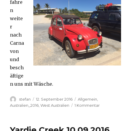
fahre
n
weite
r
nach
Carna
von
und
besch
äftige
n uns mit Wäsche.
Autor
Veröffentlicht
Kategorien
stefan
12. September 2016
Allgemein
,
am
zu
Australien_2016
,
West Australien
1 Kommentar
Carnavon
11.09.2016
Yardie Creek 10.09.2016