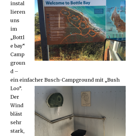
instal
lieren
uns
im
„Bottl
e bay“
Camp
groun
d –
ein einfacher Busch-Campground mit „Bush
Loo“.
Der
Wind
bläst
sehr
stark,