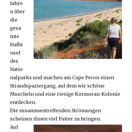
fahre
n über
die
gesa
mte
Halbi
nsel
des
Natio
nalparks und machen am Cape Peron einen
Strandspaziergang, auf dem wir schöne
Muscheln und eine riesige Kormoran-Kolonie
entdecken.
Die zusammentreffenden Strömungen
scheinen ihnen viel Futter zu bringen.
Auf