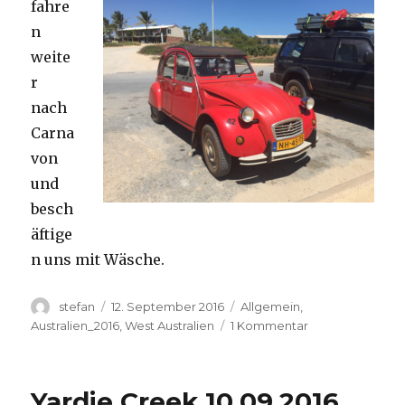
fahre
n
weite
r
nach
Carna
von
und
besch
äftige
n uns mit Wäsche.
Autor
Veröffentlicht
Kategorien
stefan
12. September 2016
Allgemein
,
am
zu
Australien_2016
,
West Australien
1 Kommentar
Carnavon
11.09.2016
Yardie Creek 10.09.2016