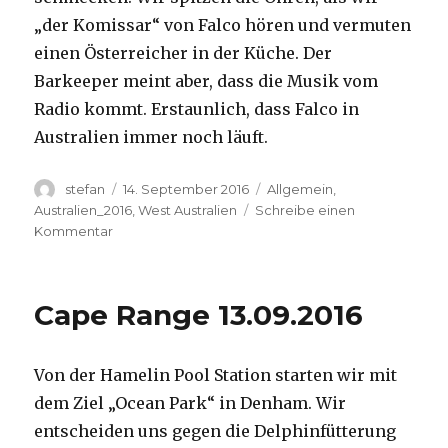
„der Komissar“ von Falco hören und vermuten
einen Österreicher in der Küche. Der
Barkeeper meint aber, dass die Musik vom
Radio kommt. Erstaunlich, dass Falco in
Australien immer noch läuft.
Autor
Veröffentlicht
Kategorien
stefan
14. September 2016
Allgemein
,
am
Australien_2016
,
West Australien
Schreibe einen
zu
Kommentar
Kalbarri
14.09.2016
Cape Range 13.09.2016
Von der Hamelin Pool Station starten wir mit
dem Ziel „Ocean Park“ in Denham. Wir
entscheiden uns gegen die Delphinfütterung