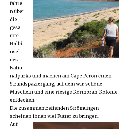
fahre
n über
die
gesa
mte
Halbi
nsel
des
Natio
nalparks und machen am Cape Peron einen
Strandspaziergang, auf dem wir schöne
Muscheln und eine riesige Kormoran-Kolonie
entdecken.
Die zusammentreffenden Strömungen
scheinen ihnen viel Futter zu bringen.
Auf