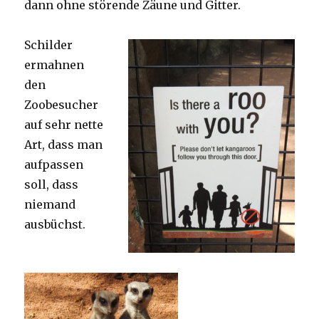
dann ohne störende Zäune und Gitter.
Schilder
ermahnen
den
Zoobesucher
auf sehr nette
Art, dass man
aufpassen
soll, dass
niemand
ausbüchst.