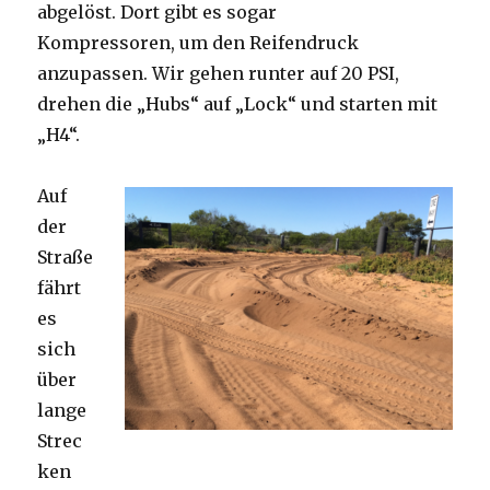
abgelöst. Dort gibt es sogar
Kompressoren, um den Reifendruck
anzupassen. Wir gehen runter auf 20 PSI,
drehen die „Hubs“ auf „Lock“ und starten mit
„H4“.
Auf
der
Straße
fährt
es
sich
über
lange
Strec
ken