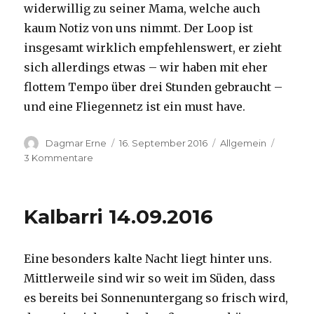
widerwillig zu seiner Mama, welche auch
kaum Notiz von uns nimmt. Der Loop ist
insgesamt wirklich empfehlenswert, er zieht
sich allerdings etwas – wir haben mit eher
flottem Tempo über drei Stunden gebraucht –
und eine Fliegennetz ist ein must have.
Autor
Veröffentlicht
Kategorien
Dagmar Erne
16. September 2016
Allgemein
am
zu
3 Kommentare
Kalbarri,
15.09.2016
Kalbarri 14.09.2016
Eine besonders kalte Nacht liegt hinter uns.
Mittlerweile sind wir so weit im Süden, dass
es bereits bei Sonnenuntergang so frisch wird,