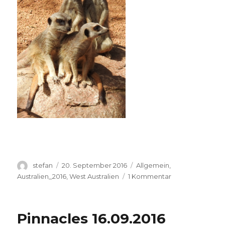
Autor
Veröffentlicht
Kategorien
stefan
20. September 2016
Allgemein
,
am
zu
Australien_2016
,
West Australien
1 Kommentar
Perth
Zoo
20.09.2016
Pinnacles 16.09.2016