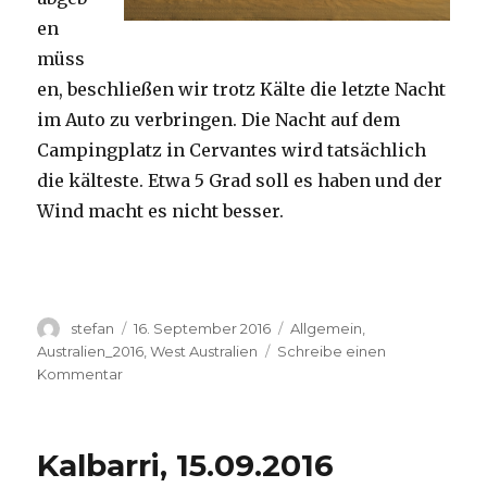
en
müss
en, beschließen wir trotz Kälte die letzte Nacht
im Auto zu verbringen. Die Nacht auf dem
Campingplatz in Cervantes wird tatsächlich
die kälteste. Etwa 5 Grad soll es haben und der
Wind macht es nicht besser.
Autor
Veröffentlicht
Kategorien
stefan
16. September 2016
Allgemein
,
am
Australien_2016
,
West Australien
Schreibe einen
zu
Kommentar
Pinnacles
16.09.2016
Kalbarri, 15.09.2016