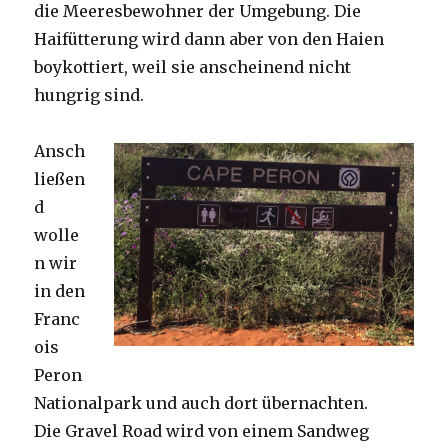
die Meeresbewohner der Umgebung. Die
Haifütterung wird dann aber von den Haien
boykottiert, weil sie anscheinend nicht
hungrig sind.
Ansch
ließen
d
wolle
n wir
in den
Franc
ois
Peron
Nationalpark und auch dort übernachten.
Die Gravel Road wird von einem Sandweg