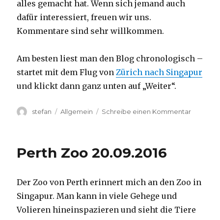
alles gemacht hat. Wenn sich jemand auch
dafür interessiert, freuen wir uns.
Kommentare sind sehr willkommen.
Am besten liest man den Blog chronologisch –
startet mit dem Flug von
Zürich nach Singapur
und klickt dann ganz unten auf „Weiter“.
Autor
Kategorien
zu
stefan
Allgemein
Schreibe einen Kommentar
Australie
2016
–
Perth Zoo 20.09.2016
von
Darwin
nach
Der Zoo von Perth erinnert mich an den Zoo in
Perth
Singapur. Man kann in viele Gehege und
Volieren hineinspazieren und sieht die Tiere