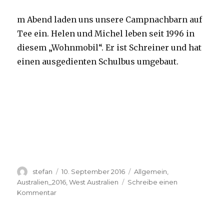
m Abend laden uns unsere Campnachbarn auf
Tee ein. Helen und Michel leben seit 1996 in
diesem „Wohnmobil“. Er ist Schreiner und hat
einen ausgedienten Schulbus umgebaut.
Autor
Veröffentlicht
Kategorien
stefan
10. September 2016
Allgemein
,
am
Australien_2016
,
West Australien
Schreibe einen
zu
Kommentar
Yardie
Creek
10.09.2016