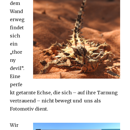
dem
Wand
erweg
findet
sich
ein
„thor
ny
devil“.
Eine
perfe
kt getarnte Echse, die sich – auf ihre Tarnung
vertrauend – nicht bewegt und uns als
Fotomotiv dient.
Wir