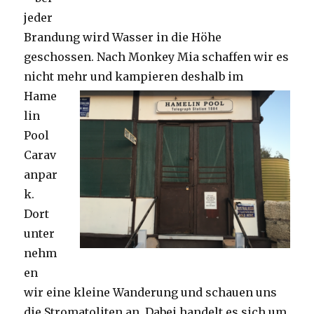
jeder
Brandung wird Wasser in die Höhe
geschossen. Nach Monkey Mia schaffen wir es
nicht mehr und kampieren deshalb im
Hame
lin
Pool
Carav
anpar
k.
Dort
unter
nehm
en
wir eine kleine Wanderung und schauen uns
die Stromatoliten an. Dabei handelt es sich um