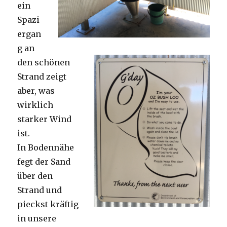
ein
Spazi
ergan
g an
den schönen
Strand zeigt
aber, was
wirklich
starker Wind
ist.
In Bodennähe
fegt der Sand
über den
Strand und
pieckst kräftig
in unsere