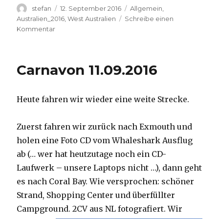
Autor
Veröffentlicht
Kategorien
stefan
12. September 2016
Allgemein
,
am
Australien_2016
,
West Australien
Schreibe einen
zu
Kommentar
Hamelin
Pool
12.09.2016
Carnavon 11.09.2016
Heute fahren wir wieder eine weite Strecke.
Zuerst fahren wir zurück nach Exmouth und
holen eine Foto CD vom Whaleshark Ausflug
ab (… wer hat heutzutage noch ein CD-
Laufwerk – unsere Laptops nicht …), dann geht
es nach Coral Bay. Wie versprochen: schöner
Strand, Shopping Center und überfüllter
Campground.
2CV aus NL fotografiert. Wir