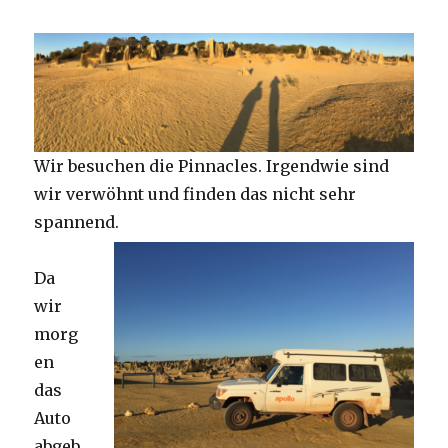
Wir besuchen die Pinnacles. Irgendwie sind
wir verwöhnt und finden das nicht sehr
spannend.
Da
wir
morg
en
das
Auto
abgeb