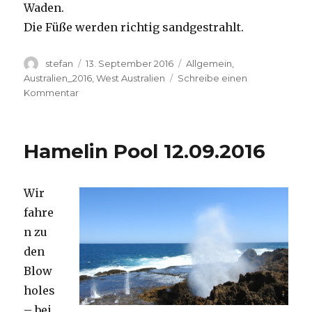
Waden.
Die Füße werden richtig sandgestrahlt.
Autor
Veröffentlicht
Kategorien
stefan
13. September 2016
Allgemein
,
am
Australien_2016
,
West Australien
Schreibe einen
zu
Kommentar
Cape
Range
13.09.2016
Hamelin Pool 12.09.2016
Wir
fahre
n zu
den
Blow
holes
– bei