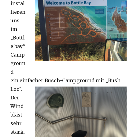
instal
lieren
uns
im
„Bottl
e bay“
Camp
groun
d –
ein einfacher Busch-Campground mit „Bush
Loo“.
Der
Wind
bläst
sehr
stark,