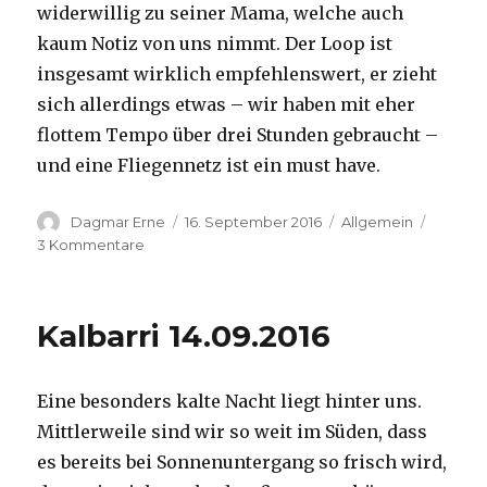
widerwillig zu seiner Mama, welche auch
kaum Notiz von uns nimmt. Der Loop ist
insgesamt wirklich empfehlenswert, er zieht
sich allerdings etwas – wir haben mit eher
flottem Tempo über drei Stunden gebraucht –
und eine Fliegennetz ist ein must have.
Autor
Veröffentlicht
Kategorien
Dagmar Erne
16. September 2016
Allgemein
am
zu
3 Kommentare
Kalbarri,
15.09.2016
Kalbarri 14.09.2016
Eine besonders kalte Nacht liegt hinter uns.
Mittlerweile sind wir so weit im Süden, dass
es bereits bei Sonnenuntergang so frisch wird,