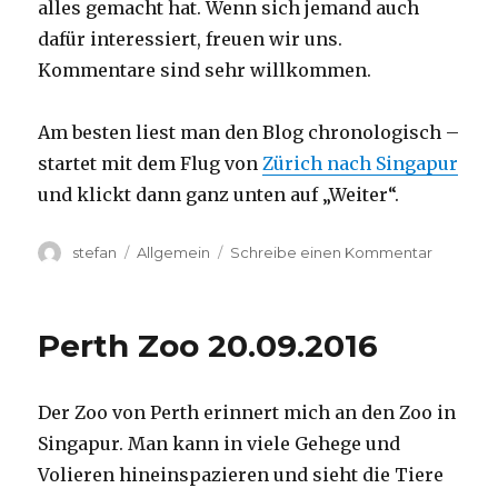
alles gemacht hat. Wenn sich jemand auch
dafür interessiert, freuen wir uns.
Kommentare sind sehr willkommen.
Am besten liest man den Blog chronologisch –
startet mit dem Flug von
Zürich nach Singapur
und klickt dann ganz unten auf „Weiter“.
Autor
Kategorien
zu
stefan
Allgemein
Schreibe einen Kommentar
Australie
2016
–
Perth Zoo 20.09.2016
von
Darwin
nach
Der Zoo von Perth erinnert mich an den Zoo in
Perth
Singapur. Man kann in viele Gehege und
Volieren hineinspazieren und sieht die Tiere