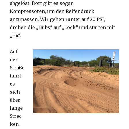
abgelöst. Dort gibt es sogar
Kompressoren, um den Reifendruck
anzupassen. Wir gehen runter auf 20 PSI,
drehen die „Hubs“ auf „Lock“ und starten mit
„H4“.
Auf
der
Straße
fährt
es
sich
über
lange
Strec
ken