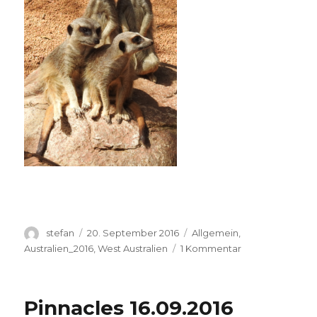
Autor
Veröffentlicht
Kategorien
stefan
20. September 2016
Allgemein
,
am
zu
Australien_2016
,
West Australien
1 Kommentar
Perth
Zoo
20.09.2016
Pinnacles 16.09.2016