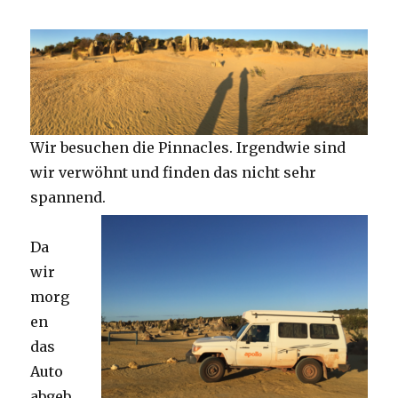
Wir besuchen die Pinnacles. Irgendwie sind
wir verwöhnt und finden das nicht sehr
spannend.
Da
wir
morg
en
das
Auto
abgeb