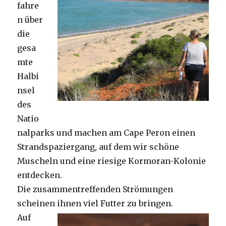
fahre
n über
die
gesa
mte
Halbi
nsel
des
Natio
nalparks und machen am Cape Peron einen
Strandspaziergang, auf dem wir schöne
Muscheln und eine riesige Kormoran-Kolonie
entdecken.
Die zusammentreffenden Strömungen
scheinen ihnen viel Futter zu bringen.
Auf