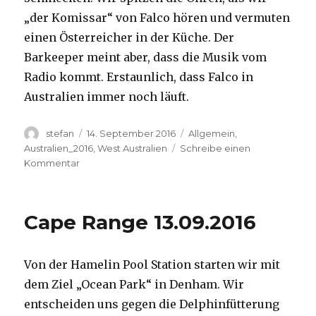
„der Komissar“ von Falco hören und vermuten
einen Österreicher in der Küche. Der
Barkeeper meint aber, dass die Musik vom
Radio kommt. Erstaunlich, dass Falco in
Australien immer noch läuft.
Autor
Veröffentlicht
Kategorien
stefan
14. September 2016
Allgemein
,
am
Australien_2016
,
West Australien
Schreibe einen
zu
Kommentar
Kalbarri
14.09.2016
Cape Range 13.09.2016
Von der Hamelin Pool Station starten wir mit
dem Ziel „Ocean Park“ in Denham. Wir
entscheiden uns gegen die Delphinfütterung