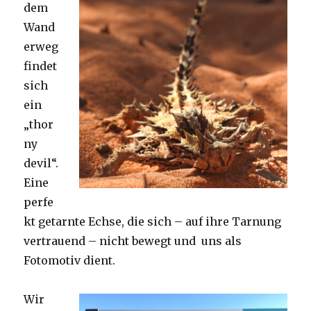
dem
Wand
erweg
findet
sich
ein
„thor
ny
devil“.
Eine
perfe
kt getarnte Echse, die sich – auf ihre Tarnung
vertrauend – nicht bewegt und uns als
Fotomotiv dient.
Wir