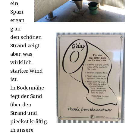
ein
Spazi
ergan
g an
den schönen
Strand zeigt
aber, was
wirklich
starker Wind
ist.
In Bodennähe
fegt der Sand
über den
Strand und
pieckst kräftig
in unsere