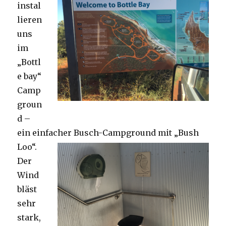
instal
lieren
uns
im
„Bottl
e bay“
Camp
groun
d –
ein einfacher Busch-Campground mit „Bush
Loo“.
Der
Wind
bläst
sehr
stark,