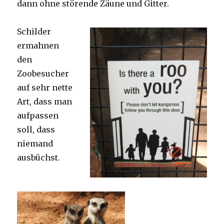
dann ohne störende Zäune und Gitter.
Schilder
ermahnen
den
Zoobesucher
auf sehr nette
Art, dass man
aufpassen
soll, dass
niemand
ausbüchst.