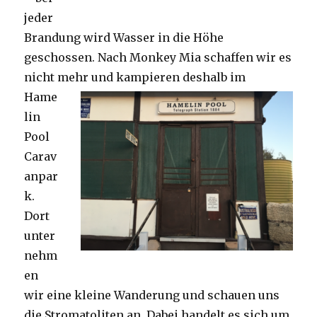
jeder
Brandung wird Wasser in die Höhe
geschossen. Nach Monkey Mia schaffen wir es
nicht mehr und kampieren deshalb im
Hame
lin
Pool
Carav
anpar
k.
Dort
unter
nehm
en
wir eine kleine Wanderung und schauen uns
die Stromatoliten an. Dabei handelt es sich um