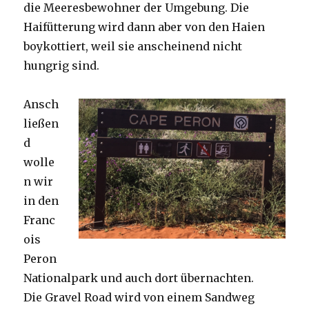
die Meeresbewohner der Umgebung. Die
Haifütterung wird dann aber von den Haien
boykottiert, weil sie anscheinend nicht
hungrig sind.
Ansch
ließen
d
wolle
n wir
in den
Franc
ois
Peron
Nationalpark und auch dort übernachten.
Die Gravel Road wird von einem Sandweg