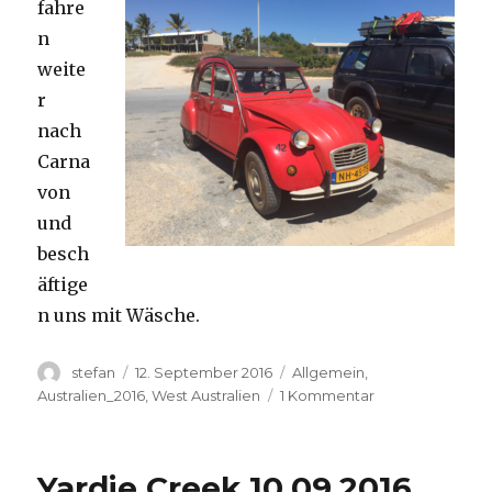
fahre
n
weite
r
nach
Carna
von
und
besch
äftige
n uns mit Wäsche.
Autor
Veröffentlicht
Kategorien
stefan
12. September 2016
Allgemein
,
am
zu
Australien_2016
,
West Australien
1 Kommentar
Carnavon
11.09.2016
Yardie Creek 10.09.2016