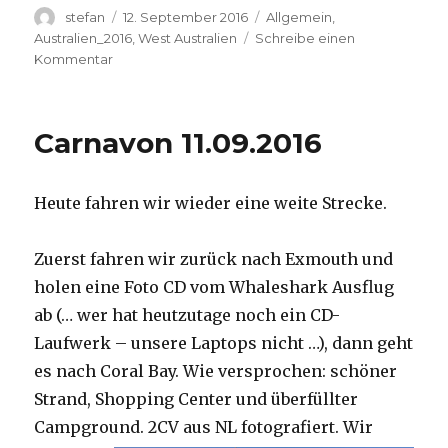
Autor
Veröffentlicht
Kategorien
stefan
12. September 2016
Allgemein
,
am
Australien_2016
,
West Australien
Schreibe einen
zu
Kommentar
Hamelin
Pool
12.09.2016
Carnavon 11.09.2016
Heute fahren wir wieder eine weite Strecke.
Zuerst fahren wir zurück nach Exmouth und
holen eine Foto CD vom Whaleshark Ausflug
ab (… wer hat heutzutage noch ein CD-
Laufwerk – unsere Laptops nicht …), dann geht
es nach Coral Bay. Wie versprochen: schöner
Strand, Shopping Center und überfüllter
Campground.
2CV aus NL fotografiert. Wir