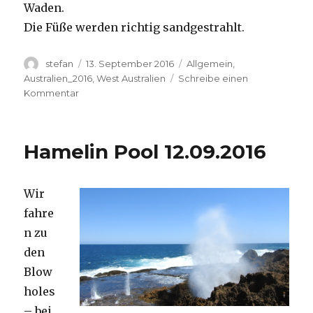
Waden.
Die Füße werden richtig sandgestrahlt.
Autor
Veröffentlicht
Kategorien
stefan
13. September 2016
Allgemein
,
am
Australien_2016
,
West Australien
Schreibe einen
zu
Kommentar
Cape
Range
13.09.2016
Hamelin Pool 12.09.2016
Wir
fahre
n zu
den
Blow
holes
– bei