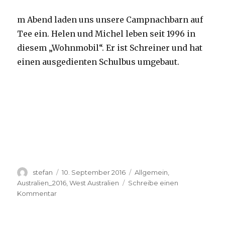
m Abend laden uns unsere Campnachbarn auf
Tee ein. Helen und Michel leben seit 1996 in
diesem „Wohnmobil“. Er ist Schreiner und hat
einen ausgedienten Schulbus umgebaut.
Autor
Veröffentlicht
Kategorien
stefan
10. September 2016
Allgemein
,
am
Australien_2016
,
West Australien
Schreibe einen
zu
Kommentar
Yardie
Creek
10.09.2016