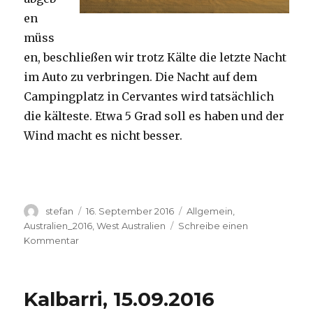
en
müss
en, beschließen wir trotz Kälte die letzte Nacht
im Auto zu verbringen. Die Nacht auf dem
Campingplatz in Cervantes wird tatsächlich
die kälteste. Etwa 5 Grad soll es haben und der
Wind macht es nicht besser.
Autor
Veröffentlicht
Kategorien
stefan
16. September 2016
Allgemein
,
am
Australien_2016
,
West Australien
Schreibe einen
zu
Kommentar
Pinnacles
16.09.2016
Kalbarri, 15.09.2016