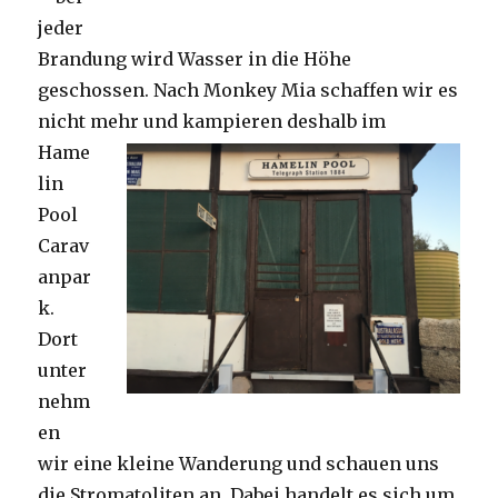
jeder
Brandung wird Wasser in die Höhe
geschossen. Nach Monkey Mia schaffen wir es
nicht mehr und kampieren deshalb im
Hame
lin
Pool
Carav
anpar
k.
Dort
unter
nehm
en
wir eine kleine Wanderung und schauen uns
die Stromatoliten an. Dabei handelt es sich um