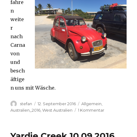
fahre
n
weite
r
nach
Carna
von
und
besch
äftige
n uns mit Wäsche.
Autor
Veröffentlicht
Kategorien
stefan
12. September 2016
Allgemein
,
am
zu
Australien_2016
,
West Australien
1 Kommentar
Carnavon
11.09.2016
Yardie Creek 10.09.2016