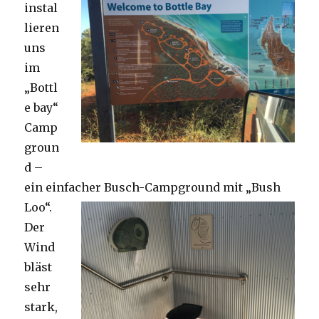
instal
lieren
uns
im
„Bottl
e bay“
Camp
groun
d –
ein einfacher Busch-Campground mit „Bush
Loo“.
Der
Wind
bläst
sehr
stark,