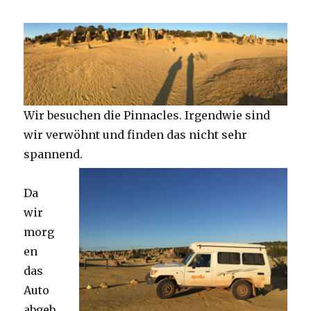
Wir besuchen die Pinnacles. Irgendwie sind
wir verwöhnt und finden das nicht sehr
spannend.
Da
wir
morg
en
das
Auto
abgeb