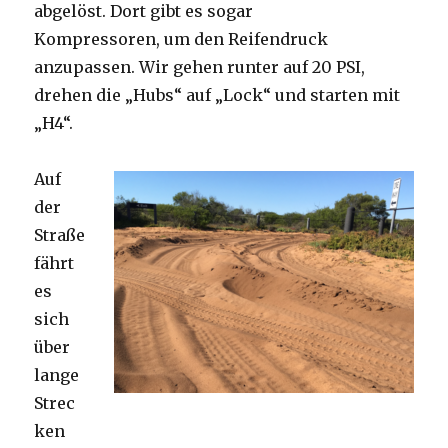
abgelöst. Dort gibt es sogar
Kompressoren, um den Reifendruck
anzupassen. Wir gehen runter auf 20 PSI,
drehen die „Hubs“ auf „Lock“ und starten mit
„H4“.
Auf
der
Straße
fährt
es
sich
über
lange
Strec
ken