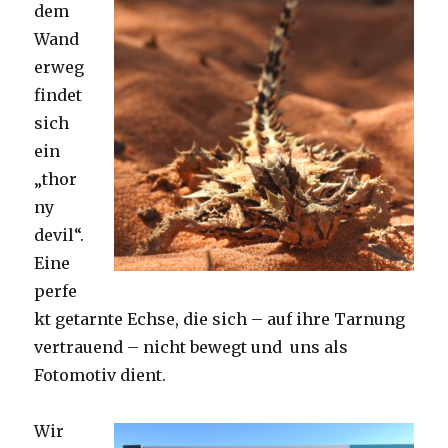
dem
Wand
erweg
findet
sich
ein
„thor
ny
devil“.
Eine
perfe
kt getarnte Echse, die sich – auf ihre Tarnung
vertrauend – nicht bewegt und uns als
Fotomotiv dient.
Wir