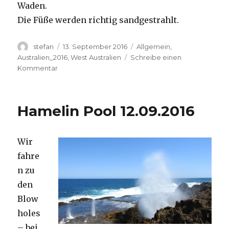
Waden.
Die Füße werden richtig sandgestrahlt.
Autor
Veröffentlicht
Kategorien
stefan
13. September 2016
Allgemein
,
am
Australien_2016
,
West Australien
Schreibe einen
zu
Kommentar
Cape
Range
13.09.2016
Hamelin Pool 12.09.2016
Wir
fahre
n zu
den
Blow
holes
– bei