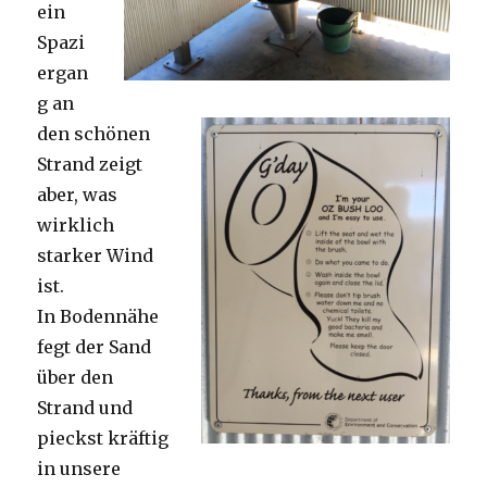
ein
Spazi
ergan
g an
den schönen
Strand zeigt
aber, was
wirklich
starker Wind
ist.
In Bodennähe
fegt der Sand
über den
Strand und
pieckst kräftig
in unsere