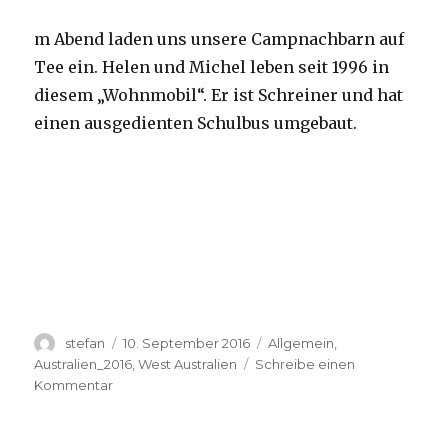
m Abend laden uns unsere Campnachbarn auf
Tee ein. Helen und Michel leben seit 1996 in
diesem „Wohnmobil“. Er ist Schreiner und hat
einen ausgedienten Schulbus umgebaut.
Autor
Veröffentlicht
Kategorien
stefan
10. September 2016
Allgemein
,
am
Australien_2016
,
West Australien
Schreibe einen
zu
Kommentar
Yardie
Creek
10.09.2016