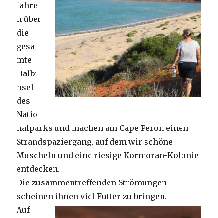
fahre
n über
die
gesa
mte
Halbi
nsel
des
Natio
nalparks und machen am Cape Peron einen
Strandspaziergang, auf dem wir schöne
Muscheln und eine riesige Kormoran-Kolonie
entdecken.
Die zusammentreffenden Strömungen
scheinen ihnen viel Futter zu bringen.
Auf