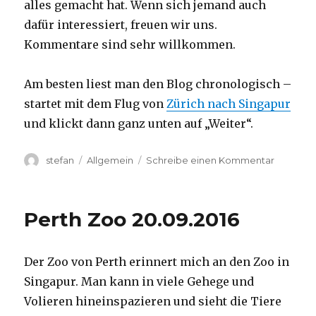
alles gemacht hat. Wenn sich jemand auch
dafür interessiert, freuen wir uns.
Kommentare sind sehr willkommen.
Am besten liest man den Blog chronologisch –
startet mit dem Flug von
Zürich nach Singapur
und klickt dann ganz unten auf „Weiter“.
Autor
Kategorien
zu
stefan
Allgemein
Schreibe einen Kommentar
Australie
2016
–
Perth Zoo 20.09.2016
von
Darwin
nach
Der Zoo von Perth erinnert mich an den Zoo in
Perth
Singapur. Man kann in viele Gehege und
Volieren hineinspazieren und sieht die Tiere