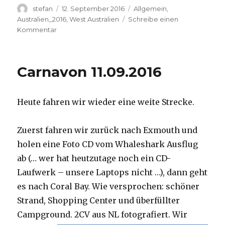
Autor
Veröffentlicht
Kategorien
stefan
12. September 2016
Allgemein
,
am
Australien_2016
,
West Australien
Schreibe einen
zu
Kommentar
Hamelin
Pool
12.09.2016
Carnavon 11.09.2016
Heute fahren wir wieder eine weite Strecke.
Zuerst fahren wir zurück nach Exmouth und
holen eine Foto CD vom Whaleshark Ausflug
ab (… wer hat heutzutage noch ein CD-
Laufwerk – unsere Laptops nicht …), dann geht
es nach Coral Bay. Wie versprochen: schöner
Strand, Shopping Center und überfüllter
Campground.
2CV aus NL fotografiert. Wir