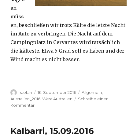
en
müss
en, beschließen wir trotz Kälte die letzte Nacht
im Auto zu verbringen. Die Nacht auf dem
Campingplatz in Cervantes wird tatsächlich
die kälteste. Etwa 5 Grad soll es haben und der
Wind macht es nicht besser.
Autor
Veröffentlicht
Kategorien
stefan
16. September 2016
Allgemein
,
am
Australien_2016
,
West Australien
Schreibe einen
zu
Kommentar
Pinnacles
16.09.2016
Kalbarri, 15.09.2016