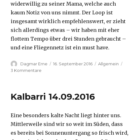
widerwillig zu seiner Mama, welche auch
kaum Notiz von uns nimmt. Der Loop ist
insgesamt wirklich empfehlenswert, er zieht
sich allerdings etwas – wir haben mit eher
flottem Tempo über drei Stunden gebraucht –
und eine Fliegennetz ist ein must have.
Autor
Veröffentlicht
Kategorien
Dagmar Erne
16. September 2016
Allgemein
am
zu
3 Kommentare
Kalbarri,
15.09.2016
Kalbarri 14.09.2016
Eine besonders kalte Nacht liegt hinter uns.
Mittlerweile sind wir so weit im Süden, dass
es bereits bei Sonnenuntergang so frisch wird,