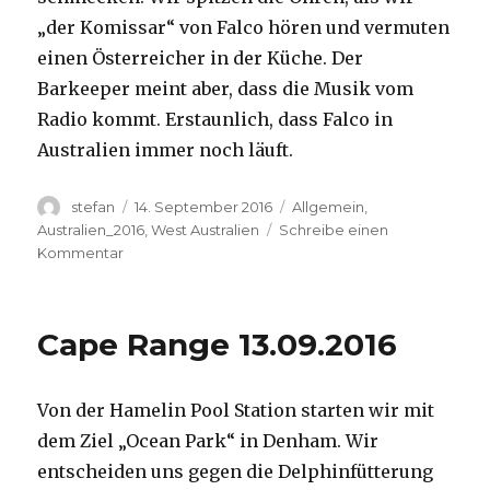
„der Komissar“ von Falco hören und vermuten
einen Österreicher in der Küche. Der
Barkeeper meint aber, dass die Musik vom
Radio kommt. Erstaunlich, dass Falco in
Australien immer noch läuft.
Autor
Veröffentlicht
Kategorien
stefan
14. September 2016
Allgemein
,
am
Australien_2016
,
West Australien
Schreibe einen
zu
Kommentar
Kalbarri
14.09.2016
Cape Range 13.09.2016
Von der Hamelin Pool Station starten wir mit
dem Ziel „Ocean Park“ in Denham. Wir
entscheiden uns gegen die Delphinfütterung