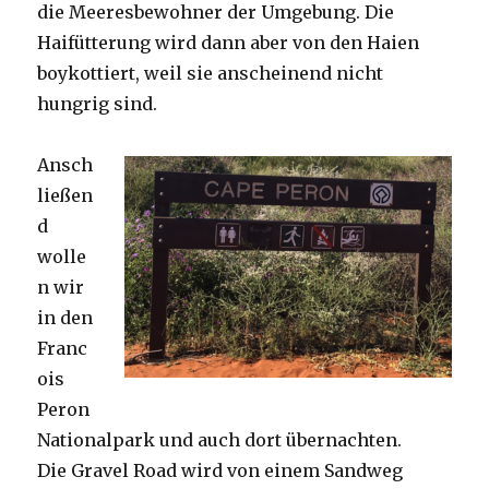
die Meeresbewohner der Umgebung. Die
Haifütterung wird dann aber von den Haien
boykottiert, weil sie anscheinend nicht
hungrig sind.
Ansch
ließen
d
wolle
n wir
in den
Franc
ois
Peron
Nationalpark und auch dort übernachten.
Die Gravel Road wird von einem Sandweg