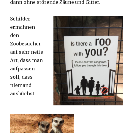
dann ohne störende Zäune und Gitter.
Schilder
ermahnen
den
Zoobesucher
auf sehr nette
Art, dass man
aufpassen
soll, dass
niemand
ausbüchst.