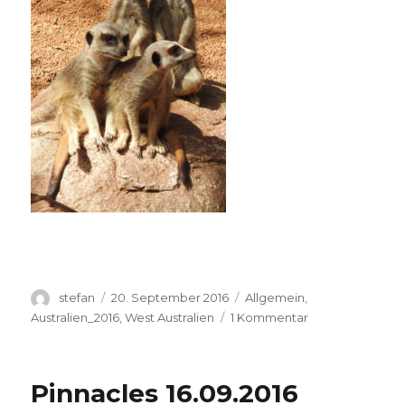
Autor
Veröffentlicht
Kategorien
stefan
20. September 2016
Allgemein
,
am
zu
Australien_2016
,
West Australien
1 Kommentar
Perth
Zoo
20.09.2016
Pinnacles 16.09.2016