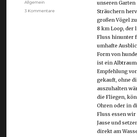
Kategorien
Allgemein
unseren Garten 
zu
3 Kommentare
Sträuchern herv
Kalbarri,
großen Vögel zu
15.09.2016
8 km Loop, der 
Fluss hinunter f
umhafte Ausblic
Form von hunder
ist ein Albtraum
Empfehlung von 
gekauft, ohne di
auszuhalten wä
die Fliegen, kön
Ohren oder in d
Fluss essen wir
Jause und setze
direkt am Wasse