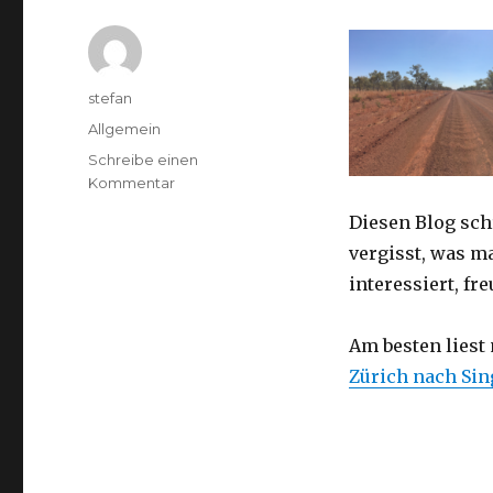
Autor
stefan
Kategorien
Allgemein
Schreibe einen
zu
Kommentar
Australien
Diesen Blog sch
2016
–
vergisst, was m
von
interessiert, f
Darwin
nach
Perth
Am besten liest
Zürich nach Si