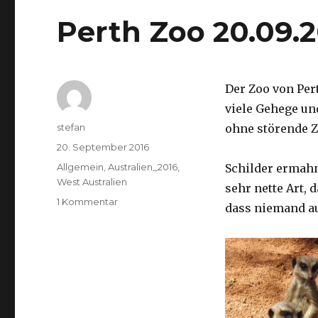
Perth Zoo 20.09.
Der Zoo von Per
viele Gehege un
Autor
stefan
ohne störende Z
Veröffentlicht
20. September 2016
am
Kategorien
Allgemein
,
Australien_2016
,
Schilder ermah
West Australien
sehr nette Art, 
zu
1 Kommentar
dass niemand a
Perth
Zoo
20.09.2016