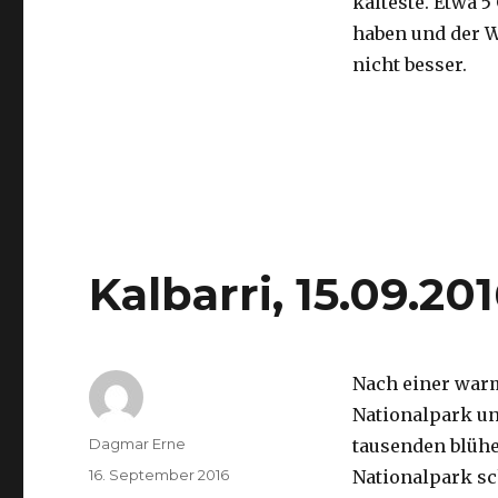
kälteste. Etwa 5
haben und der 
nicht besser.
Kalbarri, 15.09.20
Nach einer war
Nationalpark un
Autor
Dagmar Erne
tausenden blüh
Veröffentlicht
16. September 2016
Nationalpark sc
am