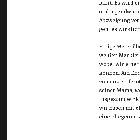
führt. Es wird e
und irgendwann 
Abzweigung ver
geht es wirklic
Einige Meter üb
weißen Markier
wobei wir eine
können. Am Ende
von uns entfernt
seiner Mama, we
insgesamt wirkl
wir haben mit e
eine Fliegennetz