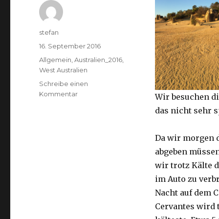
Autor
stefan
Veröffentlicht
16. September 2016
am
Kategorien
Allgemein
,
Australien_2016
,
West Australien
Schreibe einen
zu
Kommentar
Wir besuchen di
Pinnacles
das nicht sehr 
16.09.2016
Da wir morgen 
abgeben müssen
wir trotz Kälte d
im Auto zu verb
Nacht auf dem 
Cervantes wird 