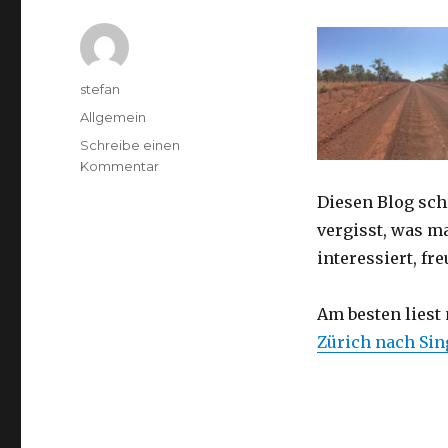
Autor
stefan
Kategorien
Allgemein
Schreibe einen
zu
Kommentar
Australien
Diesen Blog sch
2016
–
vergisst, was m
von
interessiert, f
Darwin
nach
Perth
Am besten liest
Zürich nach Si