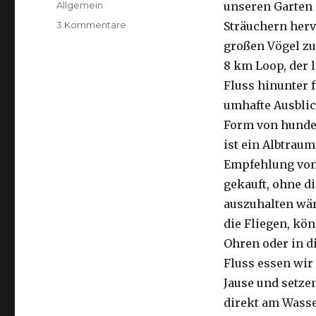
Kategorien
Allgemein
unseren Garten 
zu
3 Kommentare
Sträuchern herv
Kalbarri,
großen Vögel zu
15.09.2016
8 km Loop, der 
Fluss hinunter f
umhafte Ausblic
Form von hunder
ist ein Albtraum
Empfehlung von 
gekauft, ohne di
auszuhalten wä
die Fliegen, kön
Ohren oder in d
Fluss essen wir
Jause und setze
direkt am Wasse