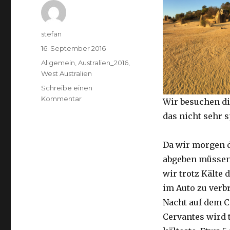
Autor
stefan
Veröffentlicht
16. September 2016
am
Kategorien
Allgemein
,
Australien_2016
,
West Australien
Schreibe einen
zu
Kommentar
Wir besuchen di
Pinnacles
das nicht sehr 
16.09.2016
Da wir morgen 
abgeben müssen
wir trotz Kälte d
im Auto zu verb
Nacht auf dem 
Cervantes wird 