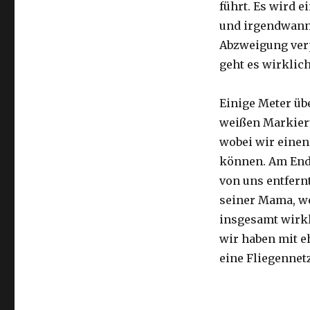
führt. Es wird e
und irgendwann 
Abzweigung ver
geht es wirklic
Einige Meter üb
weißen Markier
wobei wir eine
können. Am Ende
von uns entfernt
seiner Mama, we
insgesamt wirkl
wir haben mit e
eine Fliegennetz