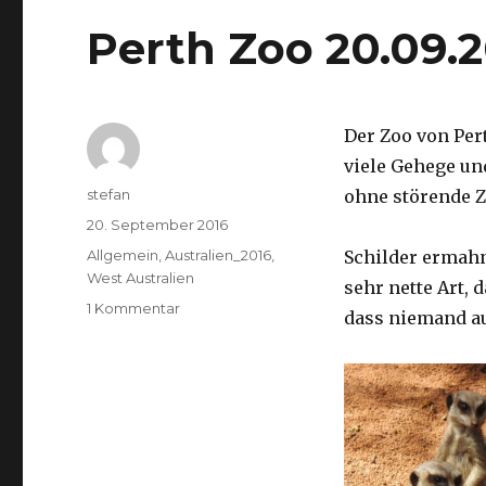
Perth Zoo 20.09.
Der Zoo von Per
viele Gehege un
Autor
stefan
ohne störende Z
Veröffentlicht
20. September 2016
am
Kategorien
Allgemein
,
Australien_2016
,
Schilder ermah
West Australien
sehr nette Art, 
zu
1 Kommentar
dass niemand a
Perth
Zoo
20.09.2016