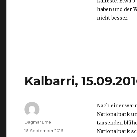
kälteste. Etwa 5
haben und der 
nicht besser.
Kalbarri, 15.09.20
Nach einer war
Nationalpark un
Autor
Dagmar Erne
tausenden blüh
Veröffentlicht
16. September 2016
Nationalpark sc
am