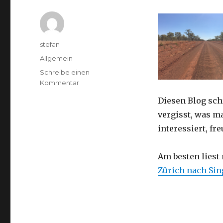
Autor
stefan
Kategorien
Allgemein
Schreibe einen
zu
Kommentar
Australien
Diesen Blog sch
2016
–
vergisst, was m
von
interessiert, f
Darwin
nach
Perth
Am besten liest
Zürich nach Si