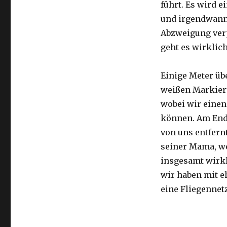
führt. Es wird e
und irgendwann 
Abzweigung ver
geht es wirklic
Einige Meter üb
weißen Markier
wobei wir eine
können. Am Ende
von uns entfernt
seiner Mama, we
insgesamt wirkl
wir haben mit e
eine Fliegennetz