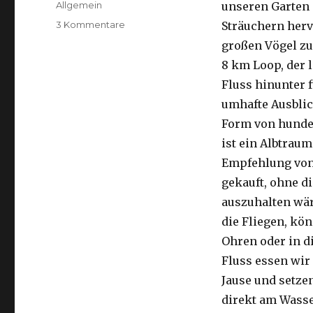
Kategorien
Allgemein
unseren Garten 
zu
3 Kommentare
Sträuchern herv
Kalbarri,
großen Vögel zu
15.09.2016
8 km Loop, der 
Fluss hinunter f
umhafte Ausblic
Form von hunder
ist ein Albtraum
Empfehlung von 
gekauft, ohne di
auszuhalten wä
die Fliegen, kön
Ohren oder in d
Fluss essen wir
Jause und setze
direkt am Wasse