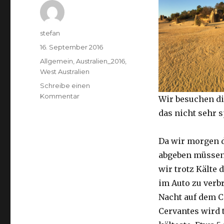
Autor
stefan
Veröffentlicht
16. September 2016
am
Kategorien
Allgemein
,
Australien_2016
,
West Australien
Schreibe einen
zu
Kommentar
Wir besuchen di
Pinnacles
das nicht sehr 
16.09.2016
Da wir morgen 
abgeben müssen
wir trotz Kälte d
im Auto zu verb
Nacht auf dem 
Cervantes wird 