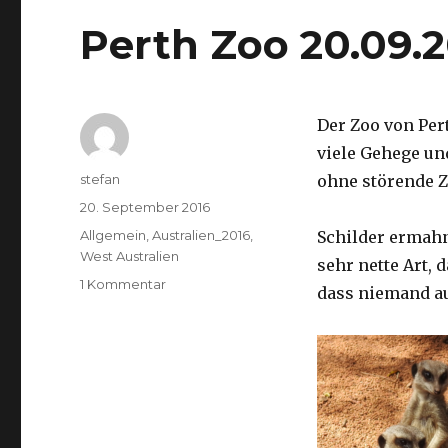
Perth Zoo 20.09.
Der Zoo von Per
viele Gehege un
Autor
stefan
ohne störende Z
Veröffentlicht
20. September 2016
am
Kategorien
Allgemein
,
Australien_2016
,
Schilder ermah
West Australien
sehr nette Art, 
zu
1 Kommentar
dass niemand a
Perth
Zoo
20.09.2016