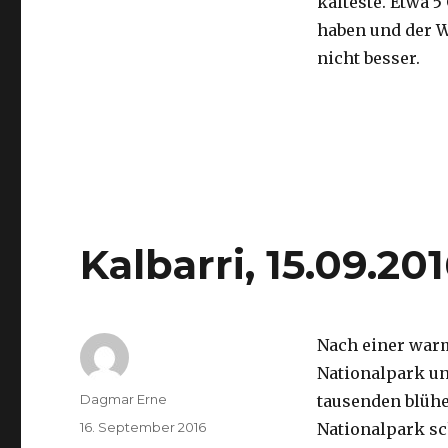
kälteste. Etwa 5
haben und der 
nicht besser.
Kalbarri, 15.09.20
Nach einer war
Nationalpark un
Autor
Dagmar Erne
tausenden blüh
Veröffentlicht
16. September 2016
Nationalpark sc
am