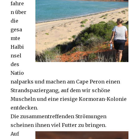
fahre
n über
die
gesa
mte
Halbi
nsel
des
Natio
nalparks und machen am Cape Peron einen
Strandspaziergang, auf dem wir schöne
Muscheln und eine riesige Kormoran-Kolonie
entdecken.
Die zusammentreffenden Strömungen
scheinen ihnen viel Futter zu bringen.
Auf