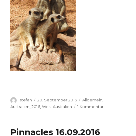
Autor
Veröffentlicht
Kategorien
stefan
20. September 2016
Allgemein
,
am
zu
Australien_2016
,
West Australien
1 Kommentar
Perth
Zoo
20.09.2016
Pinnacles 16.09.2016