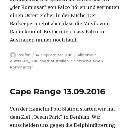
„der Komissar“ von Falco hören und vermuten
einen Österreicher in der Küche. Der
Barkeeper meint aber, dass die Musik vom
Radio kommt. Erstaunlich, dass Falco in
Australien immer noch läuft.
Autor
Veröffentlicht
Kategorien
stefan
14. September 2016
Allgemein
,
am
Australien_2016
,
West Australien
Schreibe einen
zu
Kommentar
Kalbarri
14.09.2016
Cape Range 13.09.2016
Von der Hamelin Pool Station starten wir mit
dem Ziel „Ocean Park“ in Denham. Wir
entscheiden uns gegen die Delphinfütterung