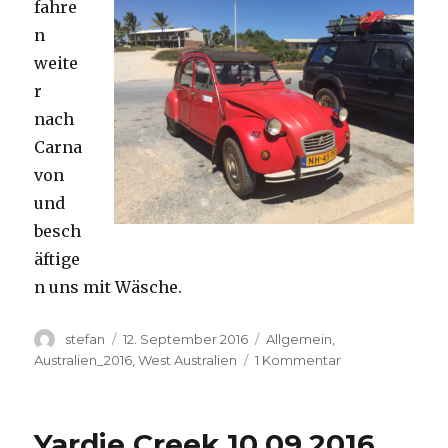
fahre
n
weite
r
nach
Carna
von
und
besch
äftige
n uns mit Wäsche.
Autor
Veröffentlicht
Kategorien
stefan
12. September 2016
Allgemein
,
am
zu
Australien_2016
,
West Australien
1 Kommentar
Carnavon
11.09.2016
Yardie Creek 10.09.2016