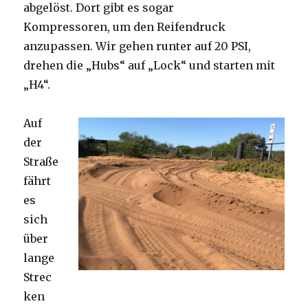
abgelöst. Dort gibt es sogar
Kompressoren, um den Reifendruck
anzupassen. Wir gehen runter auf 20 PSI,
drehen die „Hubs“ auf „Lock“ und starten mit
„H4“.
Auf
der
Straße
fährt
es
sich
über
lange
Strec
ken