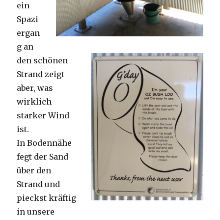
ein
Spazi
ergan
g an
den schönen
Strand zeigt
aber, was
wirklich
starker Wind
ist.
In Bodennähe
fegt der Sand
über den
Strand und
pieckst kräftig
in unsere