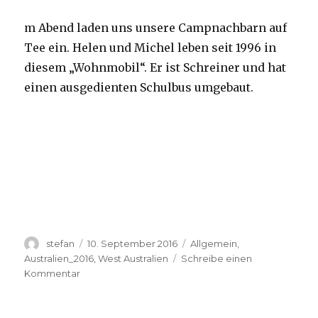
m Abend laden uns unsere Campnachbarn auf
Tee ein. Helen und Michel leben seit 1996 in
diesem „Wohnmobil“. Er ist Schreiner und hat
einen ausgedienten Schulbus umgebaut.
Autor
Veröffentlicht
Kategorien
stefan
10. September 2016
Allgemein
,
am
Australien_2016
,
West Australien
Schreibe einen
zu
Kommentar
Yardie
Creek
10.09.2016