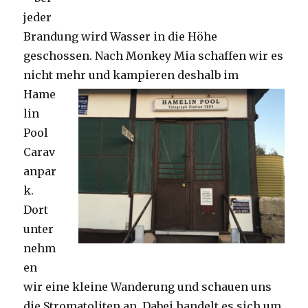
jeder
Brandung wird Wasser in die Höhe
geschossen. Nach Monkey Mia schaffen wir es
nicht mehr und kampieren deshalb im
Hame
lin
Pool
Carav
anpar
k.
Dort
unter
nehm
en
wir eine kleine Wanderung und schauen uns
die Stromatoliten an. Dabei handelt es sich um