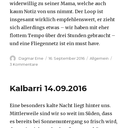
widerwillig zu seiner Mama, welche auch
kaum Notiz von uns nimmt. Der Loop ist
insgesamt wirklich empfehlenswert, er zieht
sich allerdings etwas – wir haben mit eher
flottem Tempo über drei Stunden gebraucht –
und eine Fliegennetz ist ein must have.
Autor
Veröffentlicht
Kategorien
Dagmar Erne
16. September 2016
Allgemein
am
zu
3 Kommentare
Kalbarri,
15.09.2016
Kalbarri 14.09.2016
Eine besonders kalte Nacht liegt hinter uns.
Mittlerweile sind wir so weit im Süden, dass
es bereits bei Sonnenuntergang so frisch wird,