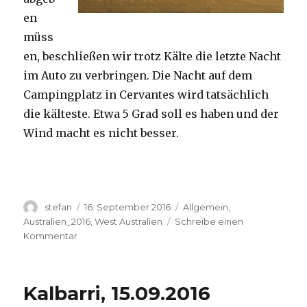
en
müss
en, beschließen wir trotz Kälte die letzte Nacht
im Auto zu verbringen. Die Nacht auf dem
Campingplatz in Cervantes wird tatsächlich
die kälteste. Etwa 5 Grad soll es haben und der
Wind macht es nicht besser.
Autor
Veröffentlicht
Kategorien
stefan
16. September 2016
Allgemein
,
am
Australien_2016
,
West Australien
Schreibe einen
zu
Kommentar
Pinnacles
16.09.2016
Kalbarri, 15.09.2016