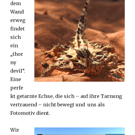
dem
Wand
erweg
findet
sich
ein
„thor
ny
devil“.
Eine
perfe
kt getarnte Echse, die sich – auf ihre Tarnung
vertrauend – nicht bewegt und uns als
Fotomotiv dient.
Wir