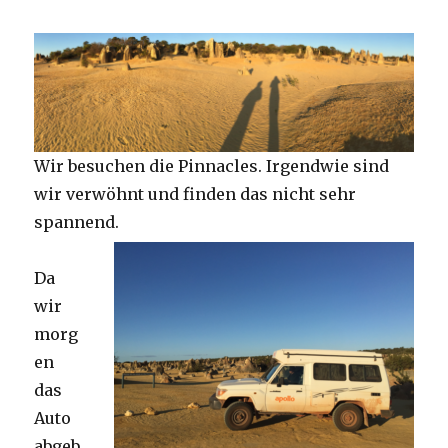
Wir besuchen die Pinnacles. Irgendwie sind
wir verwöhnt und finden das nicht sehr
spannend.
Da
wir
morg
en
das
Auto
abgeb