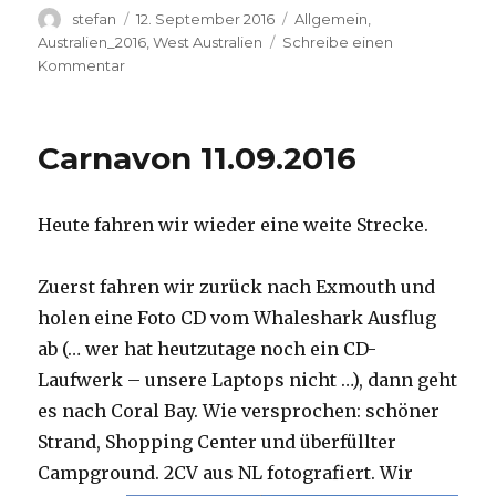
Autor
Veröffentlicht
Kategorien
stefan
12. September 2016
Allgemein
,
am
Australien_2016
,
West Australien
Schreibe einen
zu
Kommentar
Hamelin
Pool
12.09.2016
Carnavon 11.09.2016
Heute fahren wir wieder eine weite Strecke.
Zuerst fahren wir zurück nach Exmouth und
holen eine Foto CD vom Whaleshark Ausflug
ab (… wer hat heutzutage noch ein CD-
Laufwerk – unsere Laptops nicht …), dann geht
es nach Coral Bay. Wie versprochen: schöner
Strand, Shopping Center und überfüllter
Campground.
2CV aus NL fotografiert. Wir