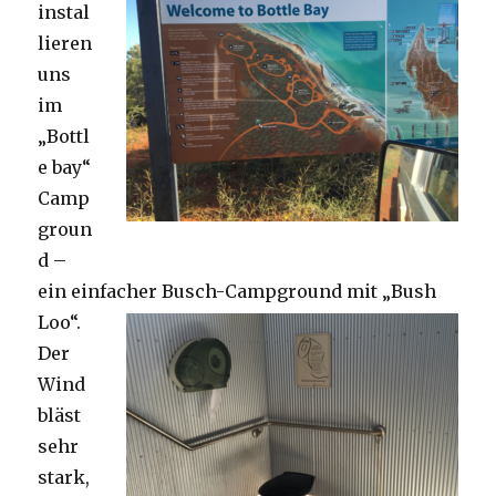
instal
lieren
uns
im
„Bottl
e bay“
Camp
groun
d –
ein einfacher Busch-Campground mit „Bush
Loo“.
Der
Wind
bläst
sehr
stark,