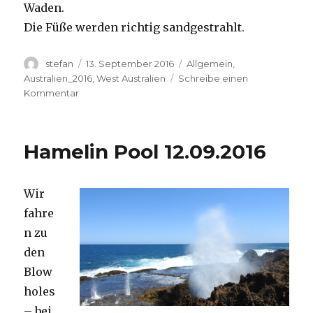
Waden.
Die Füße werden richtig sandgestrahlt.
Autor
Veröffentlicht
Kategorien
stefan
13. September 2016
Allgemein
,
am
Australien_2016
,
West Australien
Schreibe einen
zu
Kommentar
Cape
Range
13.09.2016
Hamelin Pool 12.09.2016
Wir
fahre
n zu
den
Blow
holes
– bei