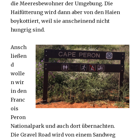
die Meeresbewohner der Umgebung. Die
Haifütterung wird dann aber von den Haien
boykottiert, weil sie anscheinend nicht
hungrig sind.
Ansch
ließen
d
wolle
n wir
in den
Franc
ois
Peron
Nationalpark und auch dort übernachten.
Die Gravel Road wird von einem Sandweg