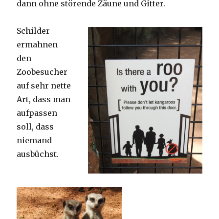
dann ohne störende Zäune und Gitter.
Schilder
ermahnen
den
Zoobesucher
auf sehr nette
Art, dass man
aufpassen
soll, dass
niemand
ausbüchst.