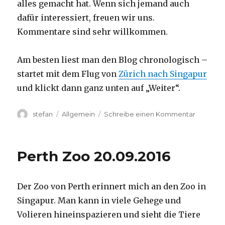
alles gemacht hat. Wenn sich jemand auch
dafür interessiert, freuen wir uns.
Kommentare sind sehr willkommen.
Am besten liest man den Blog chronologisch –
startet mit dem Flug von
Zürich nach Singapur
und klickt dann ganz unten auf „Weiter“.
Autor
Kategorien
zu
stefan
Allgemein
Schreibe einen Kommentar
Australie
2016
–
Perth Zoo 20.09.2016
von
Darwin
nach
Der Zoo von Perth erinnert mich an den Zoo in
Perth
Singapur. Man kann in viele Gehege und
Volieren hineinspazieren und sieht die Tiere