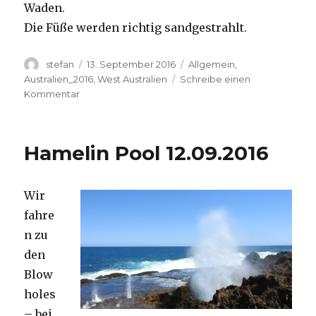
Waden.
Die Füße werden richtig sandgestrahlt.
Autor
Veröffentlicht
Kategorien
stefan
13. September 2016
Allgemein
,
am
Australien_2016
,
West Australien
Schreibe einen
zu
Kommentar
Cape
Range
13.09.2016
Hamelin Pool 12.09.2016
Wir
fahre
n zu
den
Blow
holes
– bei