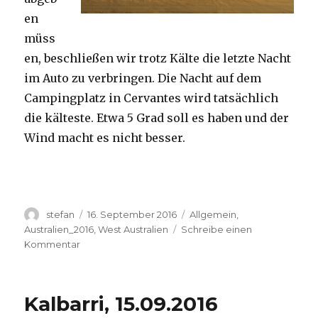
en
müss
en, beschließen wir trotz Kälte die letzte Nacht
im Auto zu verbringen. Die Nacht auf dem
Campingplatz in Cervantes wird tatsächlich
die kälteste. Etwa 5 Grad soll es haben und der
Wind macht es nicht besser.
Autor
Veröffentlicht
Kategorien
stefan
16. September 2016
Allgemein
,
am
Australien_2016
,
West Australien
Schreibe einen
zu
Kommentar
Pinnacles
16.09.2016
Kalbarri, 15.09.2016