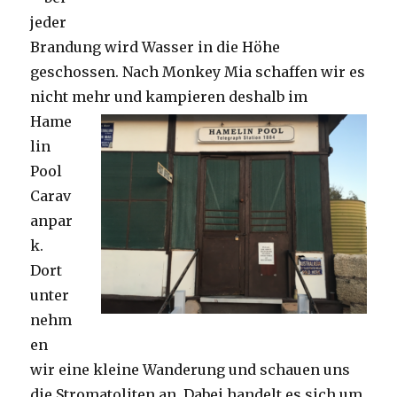
jeder
Brandung wird Wasser in die Höhe
geschossen. Nach Monkey Mia schaffen wir es
nicht mehr und kampieren deshalb im
Hame
lin
Pool
Carav
anpar
k.
Dort
unter
nehm
en
wir eine kleine Wanderung und schauen uns
die Stromatoliten an. Dabei handelt es sich um