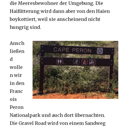
die Meeresbewohner der Umgebung. Die
Haifütterung wird dann aber von den Haien
boykottiert, weil sie anscheinend nicht
hungrig sind.
Ansch
ließen
d
wolle
n wir
in den
Franc
ois
Peron
Nationalpark und auch dort übernachten.
Die Gravel Road wird von einem Sandweg