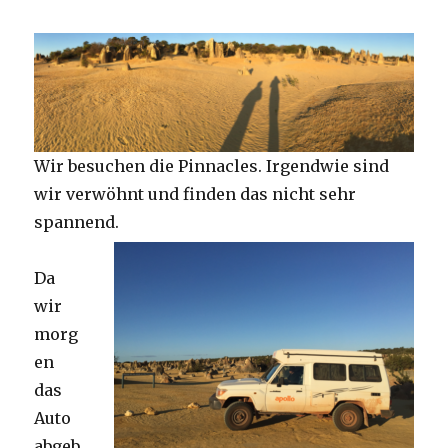
Wir besuchen die Pinnacles. Irgendwie sind
wir verwöhnt und finden das nicht sehr
spannend.
Da
wir
morg
en
das
Auto
abgeb