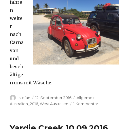
fahre
n
weite
r
nach
Carna
von
und
besch
äftige
n uns mit Wäsche.
Autor
Veröffentlicht
Kategorien
stefan
12. September 2016
Allgemein
,
am
zu
Australien_2016
,
West Australien
1 Kommentar
Carnavon
11.09.2016
Yardie Creek 10.09.2016