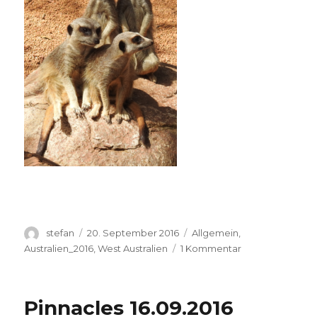
Autor
Veröffentlicht
Kategorien
stefan
20. September 2016
Allgemein
,
am
zu
Australien_2016
,
West Australien
1 Kommentar
Perth
Zoo
20.09.2016
Pinnacles 16.09.2016