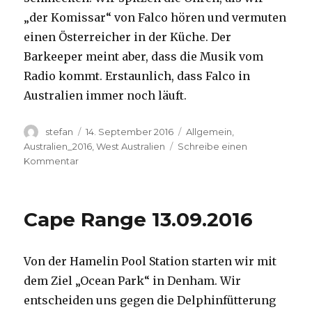
„der Komissar“ von Falco hören und vermuten
einen Österreicher in der Küche. Der
Barkeeper meint aber, dass die Musik vom
Radio kommt. Erstaunlich, dass Falco in
Australien immer noch läuft.
Autor
Veröffentlicht
Kategorien
stefan
14. September 2016
Allgemein
,
am
Australien_2016
,
West Australien
Schreibe einen
zu
Kommentar
Kalbarri
14.09.2016
Cape Range 13.09.2016
Von der Hamelin Pool Station starten wir mit
dem Ziel „Ocean Park“ in Denham. Wir
entscheiden uns gegen die Delphinfütterung