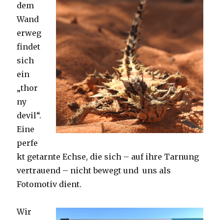
dem
Wand
erweg
findet
sich
ein
„thor
ny
devil“.
Eine
perfe
kt getarnte Echse, die sich – auf ihre Tarnung
vertrauend – nicht bewegt und uns als
Fotomotiv dient.
Wir