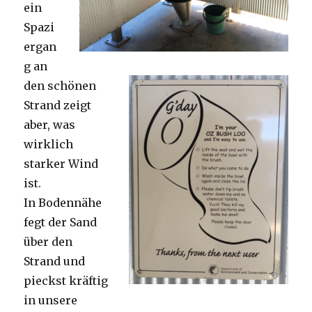
ein
Spazi
ergan
g an
den schönen
Strand zeigt
aber, was
wirklich
starker Wind
ist.
In Bodennähe
fegt der Sand
über den
Strand und
pieckst kräftig
in unsere