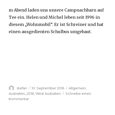
m Abend laden uns unsere Campnachbarn auf
Tee ein. Helen und Michel leben seit 1996 in
diesem „Wohnmobil“. Er ist Schreiner und hat
einen ausgedienten Schulbus umgebaut.
Autor
Veröffentlicht
Kategorien
stefan
10. September 2016
Allgemein
,
am
Australien_2016
,
West Australien
Schreibe einen
zu
Kommentar
Yardie
Creek
10.09.2016