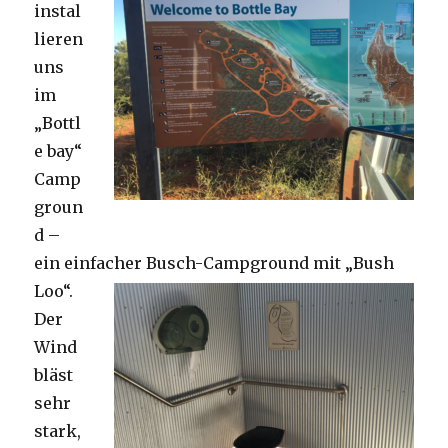
instal
lieren
uns
im
„Bottl
e bay“
Camp
groun
d –
ein einfacher Busch-Campground mit „Bush
Loo“.
Der
Wind
bläst
sehr
stark,