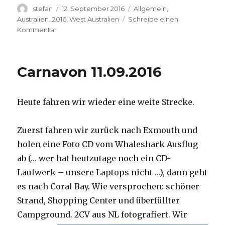
Autor
Veröffentlicht
Kategorien
stefan
12. September 2016
Allgemein
,
am
Australien_2016
,
West Australien
Schreibe einen
zu
Kommentar
Hamelin
Pool
12.09.2016
Carnavon 11.09.2016
Heute fahren wir wieder eine weite Strecke.
Zuerst fahren wir zurück nach Exmouth und
holen eine Foto CD vom Whaleshark Ausflug
ab (… wer hat heutzutage noch ein CD-
Laufwerk – unsere Laptops nicht …), dann geht
es nach Coral Bay. Wie versprochen: schöner
Strand, Shopping Center und überfüllter
Campground.
2CV aus NL fotografiert. Wir