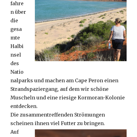
fahre
n über
die
gesa
mte
Halbi
nsel
des
Natio
nalparks und machen am Cape Peron einen
Strandspaziergang, auf dem wir schöne
Muscheln und eine riesige Kormoran-Kolonie
entdecken.
Die zusammentreffenden Strömungen
scheinen ihnen viel Futter zu bringen.
Auf