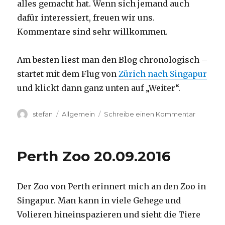
alles gemacht hat. Wenn sich jemand auch
dafür interessiert, freuen wir uns.
Kommentare sind sehr willkommen.
Am besten liest man den Blog chronologisch –
startet mit dem Flug von
Zürich nach Singapur
und klickt dann ganz unten auf „Weiter“.
Autor
Kategorien
zu
stefan
Allgemein
Schreibe einen Kommentar
Australie
2016
–
Perth Zoo 20.09.2016
von
Darwin
nach
Der Zoo von Perth erinnert mich an den Zoo in
Perth
Singapur. Man kann in viele Gehege und
Volieren hineinspazieren und sieht die Tiere