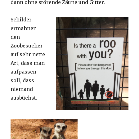
dann ohne störende Zäune und Gitter.
Schilder
ermahnen
den
Zoobesucher
auf sehr nette
Art, dass man
aufpassen
soll, dass
niemand
ausbüchst.