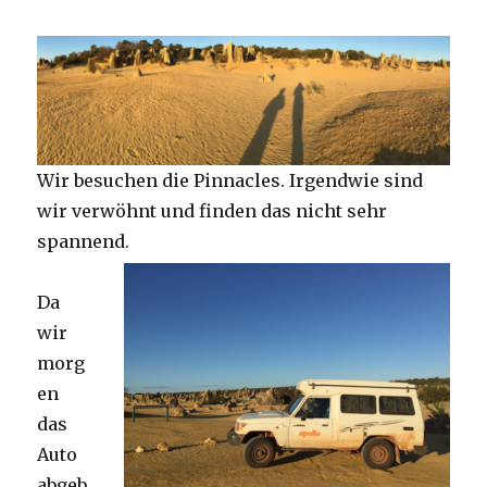
Wir besuchen die Pinnacles. Irgendwie sind
wir verwöhnt und finden das nicht sehr
spannend.
Da
wir
morg
en
das
Auto
abgeb