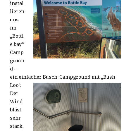
instal
lieren
uns
im
„Bottl
e bay“
Camp
groun
d –
ein einfacher Busch-Campground mit „Bush
Loo“.
Der
Wind
bläst
sehr
stark,