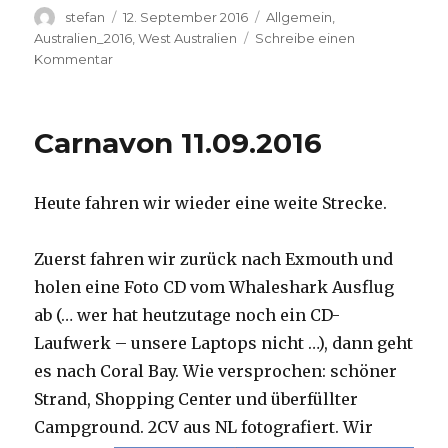
Autor
Veröffentlicht
Kategorien
stefan
12. September 2016
Allgemein
,
am
Australien_2016
,
West Australien
Schreibe einen
zu
Kommentar
Hamelin
Pool
12.09.2016
Carnavon 11.09.2016
Heute fahren wir wieder eine weite Strecke.
Zuerst fahren wir zurück nach Exmouth und
holen eine Foto CD vom Whaleshark Ausflug
ab (… wer hat heutzutage noch ein CD-
Laufwerk – unsere Laptops nicht …), dann geht
es nach Coral Bay. Wie versprochen: schöner
Strand, Shopping Center und überfüllter
Campground.
2CV aus NL fotografiert. Wir