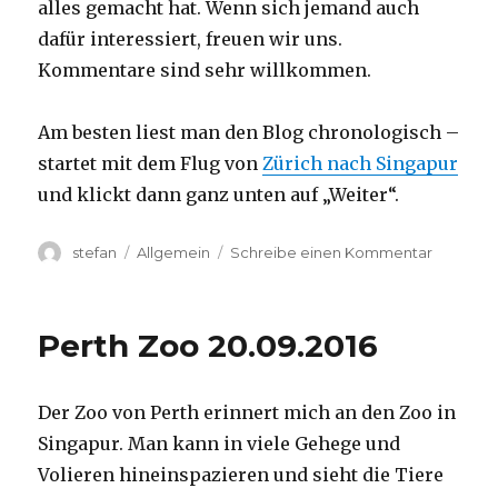
alles gemacht hat. Wenn sich jemand auch
dafür interessiert, freuen wir uns.
Kommentare sind sehr willkommen.
Am besten liest man den Blog chronologisch –
startet mit dem Flug von
Zürich nach Singapur
und klickt dann ganz unten auf „Weiter“.
Autor
Kategorien
zu
stefan
Allgemein
Schreibe einen Kommentar
Australie
2016
–
Perth Zoo 20.09.2016
von
Darwin
nach
Der Zoo von Perth erinnert mich an den Zoo in
Perth
Singapur. Man kann in viele Gehege und
Volieren hineinspazieren und sieht die Tiere