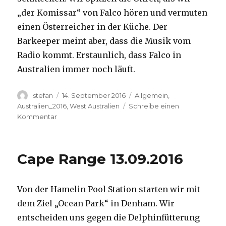
„der Komissar“ von Falco hören und vermuten
einen Österreicher in der Küche. Der
Barkeeper meint aber, dass die Musik vom
Radio kommt. Erstaunlich, dass Falco in
Australien immer noch läuft.
Autor
Veröffentlicht
Kategorien
stefan
14. September 2016
Allgemein
,
am
Australien_2016
,
West Australien
Schreibe einen
zu
Kommentar
Kalbarri
14.09.2016
Cape Range 13.09.2016
Von der Hamelin Pool Station starten wir mit
dem Ziel „Ocean Park“ in Denham. Wir
entscheiden uns gegen die Delphinfütterung