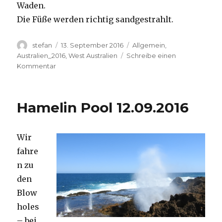
Waden.
Die Füße werden richtig sandgestrahlt.
Autor
Veröffentlicht
Kategorien
stefan
13. September 2016
Allgemein
,
am
Australien_2016
,
West Australien
Schreibe einen
zu
Kommentar
Cape
Range
13.09.2016
Hamelin Pool 12.09.2016
Wir
fahre
n zu
den
Blow
holes
– bei