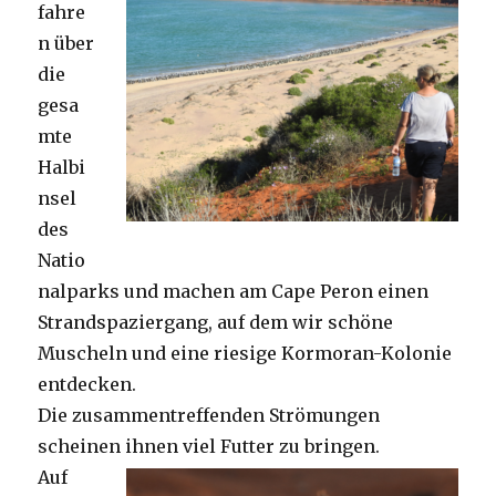
fahre
n über
die
gesa
mte
Halbi
nsel
des
Natio
nalparks und machen am Cape Peron einen
Strandspaziergang, auf dem wir schöne
Muscheln und eine riesige Kormoran-Kolonie
entdecken.
Die zusammentreffenden Strömungen
scheinen ihnen viel Futter zu bringen.
Auf