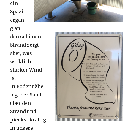
ein
Spazi
ergan
g an
den schönen
Strand zeigt
aber, was
wirklich
starker Wind
ist.
In Bodennähe
fegt der Sand
über den
Strand und
pieckst kräftig
in unsere