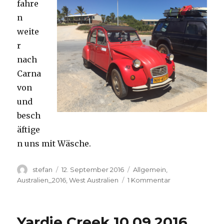
fahre
n
weite
r
nach
Carna
von
und
besch
äftige
n uns mit Wäsche.
Autor
Veröffentlicht
Kategorien
stefan
12. September 2016
Allgemein
,
am
zu
Australien_2016
,
West Australien
1 Kommentar
Carnavon
11.09.2016
Yardie Creek 10.09.2016