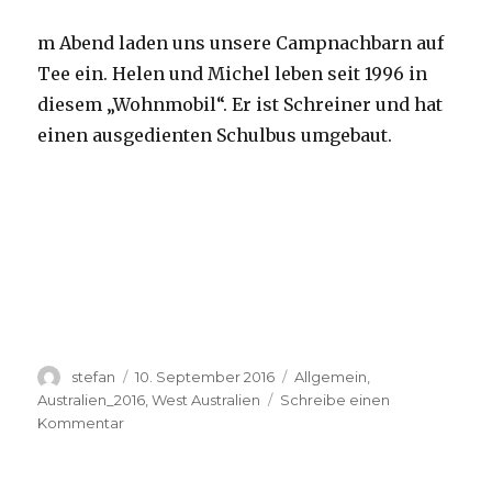
m Abend laden uns unsere Campnachbarn auf
Tee ein. Helen und Michel leben seit 1996 in
diesem „Wohnmobil“. Er ist Schreiner und hat
einen ausgedienten Schulbus umgebaut.
Autor
Veröffentlicht
Kategorien
stefan
10. September 2016
Allgemein
,
am
Australien_2016
,
West Australien
Schreibe einen
zu
Kommentar
Yardie
Creek
10.09.2016