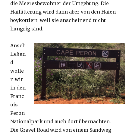
die Meeresbewohner der Umgebung. Die
Haifütterung wird dann aber von den Haien
boykottiert, weil sie anscheinend nicht
hungrig sind.
Ansch
ließen
d
wolle
n wir
in den
Franc
ois
Peron
Nationalpark und auch dort übernachten.
Die Gravel Road wird von einem Sandweg