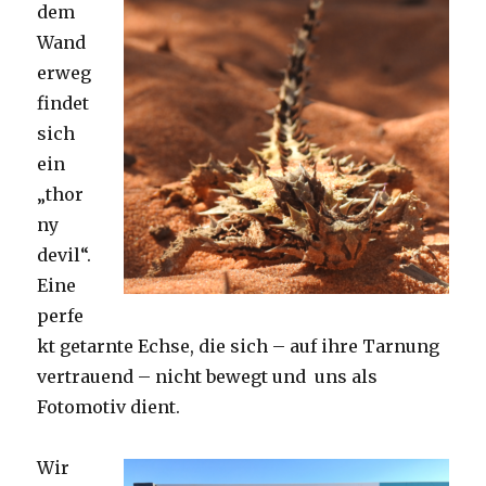
dem
Wand
erweg
findet
sich
ein
„thor
ny
devil“.
Eine
perfe
kt getarnte Echse, die sich – auf ihre Tarnung
vertrauend – nicht bewegt und uns als
Fotomotiv dient.
Wir