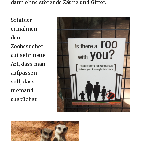
dann ohne störende Zäune und Gitter.
Schilder
ermahnen
den
Zoobesucher
auf sehr nette
Art, dass man
aufpassen
soll, dass
niemand
ausbüchst.