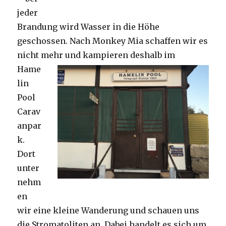
jeder
Brandung wird Wasser in die Höhe
geschossen. Nach Monkey Mia schaffen wir es
nicht mehr und kampieren deshalb im
Hame
lin
Pool
Carav
anpar
k.
Dort
unter
nehm
en
wir eine kleine Wanderung und schauen uns
die Stromatoliten an. Dabei handelt es sich um