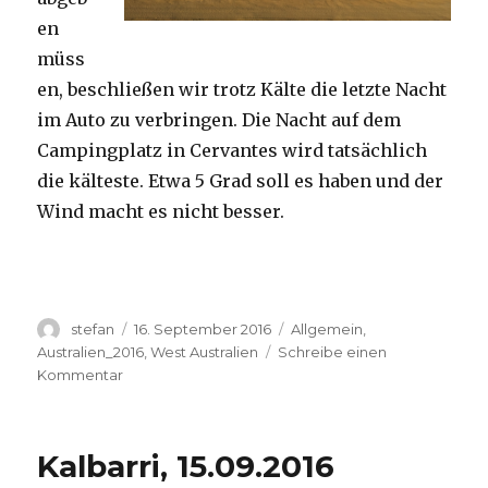
en
müss
en, beschließen wir trotz Kälte die letzte Nacht
im Auto zu verbringen. Die Nacht auf dem
Campingplatz in Cervantes wird tatsächlich
die kälteste. Etwa 5 Grad soll es haben und der
Wind macht es nicht besser.
Autor
Veröffentlicht
Kategorien
stefan
16. September 2016
Allgemein
,
am
Australien_2016
,
West Australien
Schreibe einen
zu
Kommentar
Pinnacles
16.09.2016
Kalbarri, 15.09.2016