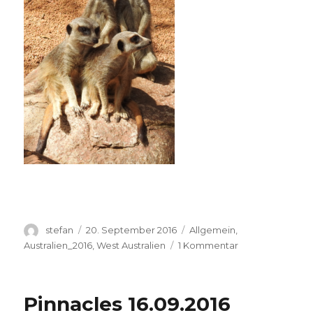
Autor
Veröffentlicht
Kategorien
stefan
20. September 2016
Allgemein
,
am
zu
Australien_2016
,
West Australien
1 Kommentar
Perth
Zoo
20.09.2016
Pinnacles 16.09.2016