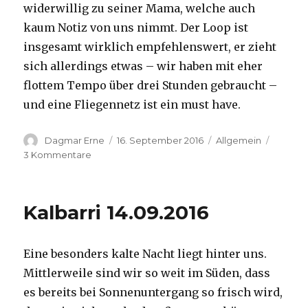
widerwillig zu seiner Mama, welche auch
kaum Notiz von uns nimmt. Der Loop ist
insgesamt wirklich empfehlenswert, er zieht
sich allerdings etwas – wir haben mit eher
flottem Tempo über drei Stunden gebraucht –
und eine Fliegennetz ist ein must have.
Autor
Veröffentlicht
Kategorien
Dagmar Erne
16. September 2016
Allgemein
am
zu
3 Kommentare
Kalbarri,
15.09.2016
Kalbarri 14.09.2016
Eine besonders kalte Nacht liegt hinter uns.
Mittlerweile sind wir so weit im Süden, dass
es bereits bei Sonnenuntergang so frisch wird,