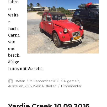
fahre
n
weite
r
nach
Carna
von
und
besch
äftige
n uns mit Wäsche.
Autor
Veröffentlicht
Kategorien
stefan
12. September 2016
Allgemein
,
am
zu
Australien_2016
,
West Australien
1 Kommentar
Carnavon
11.09.2016
Yardie Creek 10.09.2016