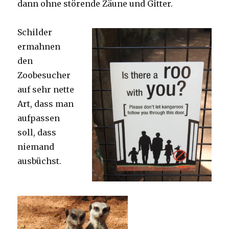
dann ohne störende Zäune und Gitter.
Schilder
ermahnen
den
Zoobesucher
auf sehr nette
Art, dass man
aufpassen
soll, dass
niemand
ausbüchst.