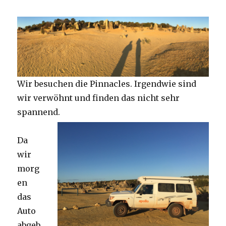
Wir besuchen die Pinnacles. Irgendwie sind
wir verwöhnt und finden das nicht sehr
spannend.
Da
wir
morg
en
das
Auto
abgeb