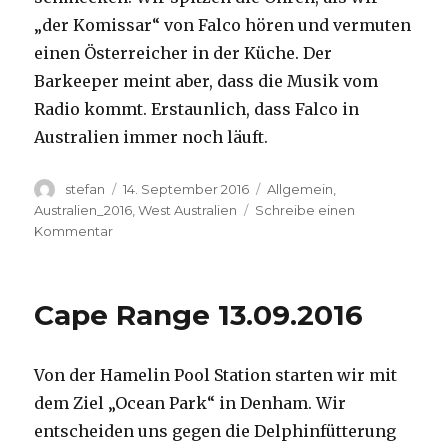
„der Komissar“ von Falco hören und vermuten
einen Österreicher in der Küche. Der
Barkeeper meint aber, dass die Musik vom
Radio kommt. Erstaunlich, dass Falco in
Australien immer noch läuft.
Autor
Veröffentlicht
Kategorien
stefan
14. September 2016
Allgemein
,
am
Australien_2016
,
West Australien
Schreibe einen
zu
Kommentar
Kalbarri
14.09.2016
Cape Range 13.09.2016
Von der Hamelin Pool Station starten wir mit
dem Ziel „Ocean Park“ in Denham. Wir
entscheiden uns gegen die Delphinfütterung