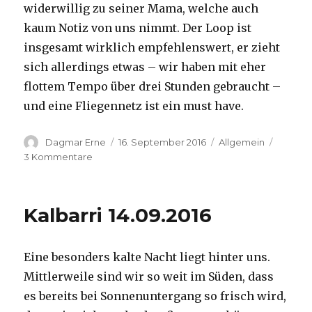
widerwillig zu seiner Mama, welche auch
kaum Notiz von uns nimmt. Der Loop ist
insgesamt wirklich empfehlenswert, er zieht
sich allerdings etwas – wir haben mit eher
flottem Tempo über drei Stunden gebraucht –
und eine Fliegennetz ist ein must have.
Autor
Veröffentlicht
Kategorien
Dagmar Erne
16. September 2016
Allgemein
am
zu
3 Kommentare
Kalbarri,
15.09.2016
Kalbarri 14.09.2016
Eine besonders kalte Nacht liegt hinter uns.
Mittlerweile sind wir so weit im Süden, dass
es bereits bei Sonnenuntergang so frisch wird,