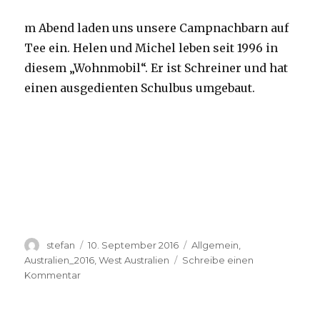
m Abend laden uns unsere Campnachbarn auf
Tee ein. Helen und Michel leben seit 1996 in
diesem „Wohnmobil“. Er ist Schreiner und hat
einen ausgedienten Schulbus umgebaut.
Autor
Veröffentlicht
Kategorien
stefan
10. September 2016
Allgemein
,
am
Australien_2016
,
West Australien
Schreibe einen
zu
Kommentar
Yardie
Creek
10.09.2016