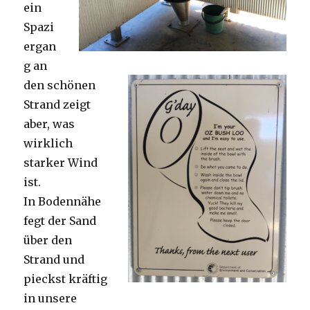
ein
Spazi
ergan
g an
den schönen
Strand zeigt
aber, was
wirklich
starker Wind
ist.
In Bodennähe
fegt der Sand
über den
Strand und
pieckst kräftig
in unsere