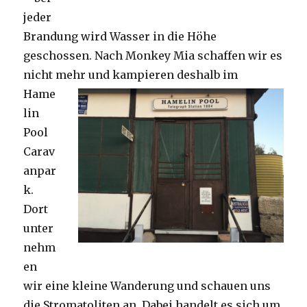
jeder
Brandung wird Wasser in die Höhe
geschossen. Nach Monkey Mia schaffen wir es
nicht mehr und kampieren deshalb im
Hame
lin
Pool
Carav
anpar
k.
Dort
unter
nehm
en
wir eine kleine Wanderung und schauen uns
die Stromatoliten an. Dabei handelt es sich um