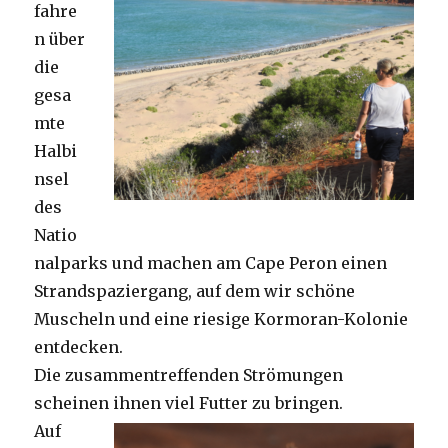
fahre
n über
die
gesa
mte
Halbi
nsel
des
Natio
nalparks und machen am Cape Peron einen
Strandspaziergang, auf dem wir schöne
Muscheln und eine riesige Kormoran-Kolonie
entdecken.
Die zusammentreffenden Strömungen
scheinen ihnen viel Futter zu bringen.
Auf