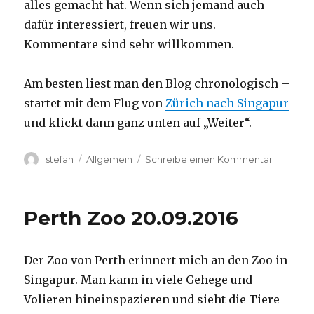
alles gemacht hat. Wenn sich jemand auch
dafür interessiert, freuen wir uns.
Kommentare sind sehr willkommen.
Am besten liest man den Blog chronologisch –
startet mit dem Flug von
Zürich nach Singapur
und klickt dann ganz unten auf „Weiter“.
Autor
Kategorien
zu
stefan
Allgemein
Schreibe einen Kommentar
Australie
2016
–
Perth Zoo 20.09.2016
von
Darwin
nach
Der Zoo von Perth erinnert mich an den Zoo in
Perth
Singapur. Man kann in viele Gehege und
Volieren hineinspazieren und sieht die Tiere