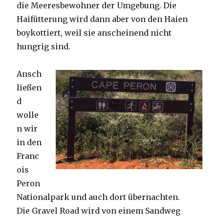
die Meeresbewohner der Umgebung. Die
Haifütterung wird dann aber von den Haien
boykottiert, weil sie anscheinend nicht
hungrig sind.
Ansch
ließen
d
wolle
n wir
in den
Franc
ois
Peron
Nationalpark und auch dort übernachten.
Die Gravel Road wird von einem Sandweg