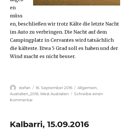
en
müss
en, beschließen wir trotz Kälte die letzte Nacht
im Auto zu verbringen. Die Nacht auf dem
Campingplatz in Cervantes wird tatsächlich
die kälteste. Etwa 5 Grad soll es haben und der
Wind macht es nicht besser.
Autor
Veröffentlicht
Kategorien
stefan
16. September 2016
Allgemein
,
am
Australien_2016
,
West Australien
Schreibe einen
zu
Kommentar
Pinnacles
16.09.2016
Kalbarri, 15.09.2016