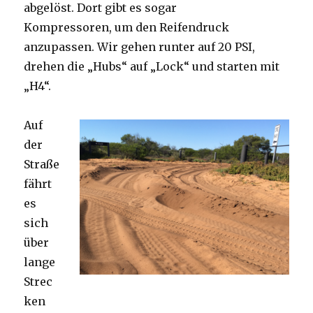
abgelöst. Dort gibt es sogar
Kompressoren, um den Reifendruck
anzupassen. Wir gehen runter auf 20 PSI,
drehen die „Hubs“ auf „Lock“ und starten mit
„H4“.
Auf
der
Straße
fährt
es
sich
über
lange
Strec
ken