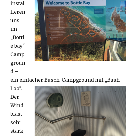
instal
lieren
uns
im
„Bottl
e bay“
Camp
groun
d –
ein einfacher Busch-Campground mit „Bush
Loo“.
Der
Wind
bläst
sehr
stark,