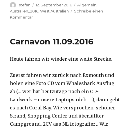
Autor
Veröffentlicht
Kategorien
stefan
12. September 2016
Allgemein
,
am
Australien_2016
,
West Australien
Schreibe einen
zu
Kommentar
Hamelin
Pool
12.09.2016
Carnavon 11.09.2016
Heute fahren wir wieder eine weite Strecke.
Zuerst fahren wir zurück nach Exmouth und
holen eine Foto CD vom Whaleshark Ausflug
ab (… wer hat heutzutage noch ein CD-
Laufwerk – unsere Laptops nicht …), dann geht
es nach Coral Bay. Wie versprochen: schöner
Strand, Shopping Center und überfüllter
Campground.
2CV aus NL fotografiert. Wir