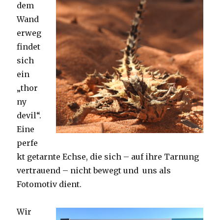
dem
Wand
erweg
findet
sich
ein
„thor
ny
devil“.
Eine
perfe
kt getarnte Echse, die sich – auf ihre Tarnung
vertrauend – nicht bewegt und uns als
Fotomotiv dient.
Wir