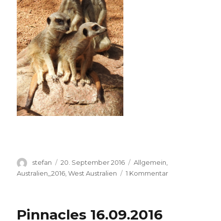
Autor
Veröffentlicht
Kategorien
stefan
20. September 2016
Allgemein
,
am
zu
Australien_2016
,
West Australien
1 Kommentar
Perth
Zoo
20.09.2016
Pinnacles 16.09.2016