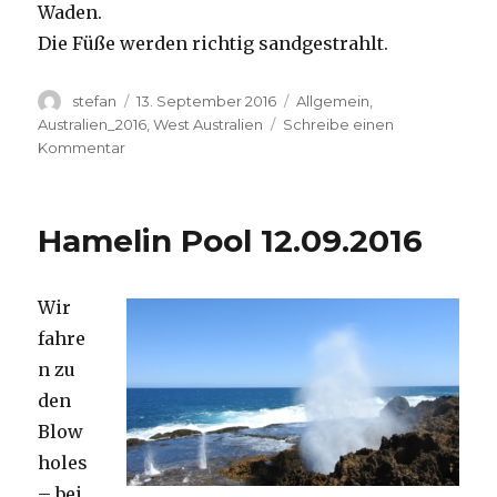
Waden.
Die Füße werden richtig sandgestrahlt.
Autor
Veröffentlicht
Kategorien
stefan
13. September 2016
Allgemein
,
am
Australien_2016
,
West Australien
Schreibe einen
zu
Kommentar
Cape
Range
13.09.2016
Hamelin Pool 12.09.2016
Wir
fahre
n zu
den
Blow
holes
– bei