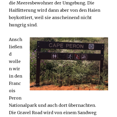
die Meeresbewohner der Umgebung. Die
Haifütterung wird dann aber von den Haien
boykottiert, weil sie anscheinend nicht
hungrig sind.
Ansch
ließen
d
wolle
n wir
in den
Franc
ois
Peron
Nationalpark und auch dort übernachten.
Die Gravel Road wird von einem Sandweg