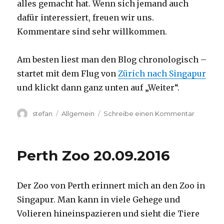
alles gemacht hat. Wenn sich jemand auch
dafür interessiert, freuen wir uns.
Kommentare sind sehr willkommen.
Am besten liest man den Blog chronologisch –
startet mit dem Flug von
Zürich nach Singapur
und klickt dann ganz unten auf „Weiter“.
Autor
Kategorien
zu
stefan
Allgemein
Schreibe einen Kommentar
Australie
2016
–
Perth Zoo 20.09.2016
von
Darwin
nach
Der Zoo von Perth erinnert mich an den Zoo in
Perth
Singapur. Man kann in viele Gehege und
Volieren hineinspazieren und sieht die Tiere