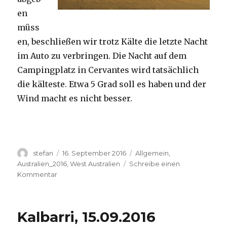
en
müss
en, beschließen wir trotz Kälte die letzte Nacht
im Auto zu verbringen. Die Nacht auf dem
Campingplatz in Cervantes wird tatsächlich
die kälteste. Etwa 5 Grad soll es haben und der
Wind macht es nicht besser.
Autor
Veröffentlicht
Kategorien
stefan
16. September 2016
Allgemein
,
am
Australien_2016
,
West Australien
Schreibe einen
zu
Kommentar
Pinnacles
16.09.2016
Kalbarri, 15.09.2016