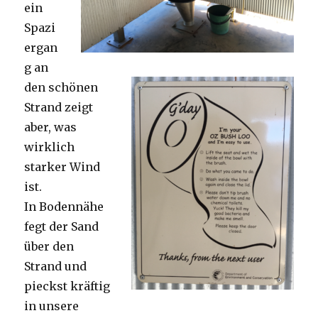
ein
Spazi
ergan
g an
den schönen
Strand zeigt
aber, was
wirklich
starker Wind
ist.
In Bodennähe
fegt der Sand
über den
Strand und
pieckst kräftig
in unsere