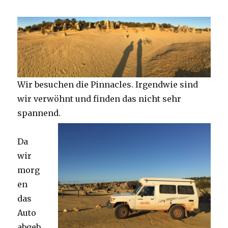
Wir besuchen die Pinnacles. Irgendwie sind
wir verwöhnt und finden das nicht sehr
spannend.
Da
wir
morg
en
das
Auto
abgeb