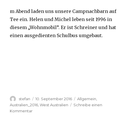
m Abend laden uns unsere Campnachbarn auf
Tee ein. Helen und Michel leben seit 1996 in
diesem „Wohnmobil“. Er ist Schreiner und hat
einen ausgedienten Schulbus umgebaut.
Autor
Veröffentlicht
Kategorien
stefan
10. September 2016
Allgemein
,
am
Australien_2016
,
West Australien
Schreibe einen
zu
Kommentar
Yardie
Creek
10.09.2016