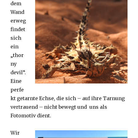
dem
Wand
erweg
findet
sich
ein
„thor
ny
devil“.
Eine
perfe
kt getarnte Echse, die sich – auf ihre Tarnung
vertrauend – nicht bewegt und uns als
Fotomotiv dient.
Wir