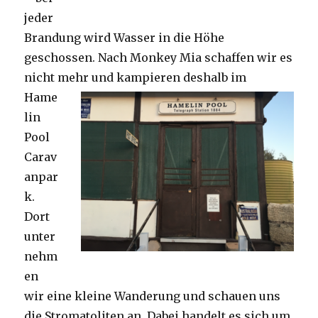
jeder
Brandung wird Wasser in die Höhe
geschossen. Nach Monkey Mia schaffen wir es
nicht mehr und kampieren deshalb im
Hame
lin
Pool
Carav
anpar
k.
Dort
unter
nehm
en
wir eine kleine Wanderung und schauen uns
die Stromatoliten an. Dabei handelt es sich um