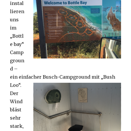
instal
lieren
uns
im
„Bottl
e bay“
Camp
groun
d –
ein einfacher Busch-Campground mit „Bush
Loo“.
Der
Wind
bläst
sehr
stark,