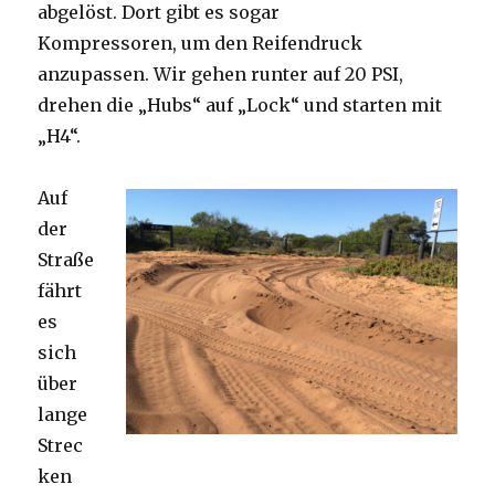
abgelöst. Dort gibt es sogar
Kompressoren, um den Reifendruck
anzupassen. Wir gehen runter auf 20 PSI,
drehen die „Hubs“ auf „Lock“ und starten mit
„H4“.
Auf
der
Straße
fährt
es
sich
über
lange
Strec
ken