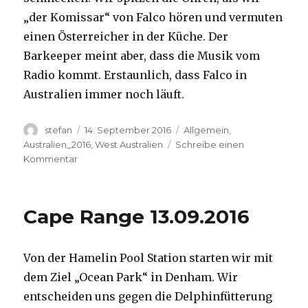
„der Komissar“ von Falco hören und vermuten
einen Österreicher in der Küche. Der
Barkeeper meint aber, dass die Musik vom
Radio kommt. Erstaunlich, dass Falco in
Australien immer noch läuft.
Autor
Veröffentlicht
Kategorien
stefan
14. September 2016
Allgemein
,
am
Australien_2016
,
West Australien
Schreibe einen
zu
Kommentar
Kalbarri
14.09.2016
Cape Range 13.09.2016
Von der Hamelin Pool Station starten wir mit
dem Ziel „Ocean Park“ in Denham. Wir
entscheiden uns gegen die Delphinfütterung