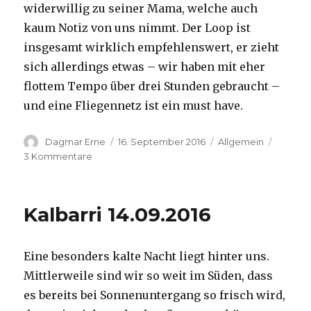
widerwillig zu seiner Mama, welche auch
kaum Notiz von uns nimmt. Der Loop ist
insgesamt wirklich empfehlenswert, er zieht
sich allerdings etwas – wir haben mit eher
flottem Tempo über drei Stunden gebraucht –
und eine Fliegennetz ist ein must have.
Autor
Veröffentlicht
Kategorien
Dagmar Erne
16. September 2016
Allgemein
am
zu
3 Kommentare
Kalbarri,
15.09.2016
Kalbarri 14.09.2016
Eine besonders kalte Nacht liegt hinter uns.
Mittlerweile sind wir so weit im Süden, dass
es bereits bei Sonnenuntergang so frisch wird,