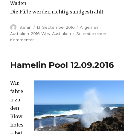
Waden.
Die Füße werden richtig sandgestrahlt.
Autor
Veröffentlicht
Kategorien
stefan
13. September 2016
Allgemein
,
am
Australien_2016
,
West Australien
Schreibe einen
zu
Kommentar
Cape
Range
13.09.2016
Hamelin Pool 12.09.2016
Wir
fahre
n zu
den
Blow
holes
– bei