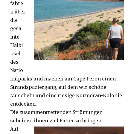
fahre
n über
die
gesa
mte
Halbi
nsel
des
Natio
nalparks und machen am Cape Peron einen
Strandspaziergang, auf dem wir schöne
Muscheln und eine riesige Kormoran-Kolonie
entdecken.
Die zusammentreffenden Strömungen
scheinen ihnen viel Futter zu bringen.
Auf