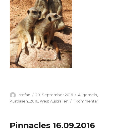
Autor
Veröffentlicht
Kategorien
stefan
20. September 2016
Allgemein
,
am
zu
Australien_2016
,
West Australien
1 Kommentar
Perth
Zoo
20.09.2016
Pinnacles 16.09.2016