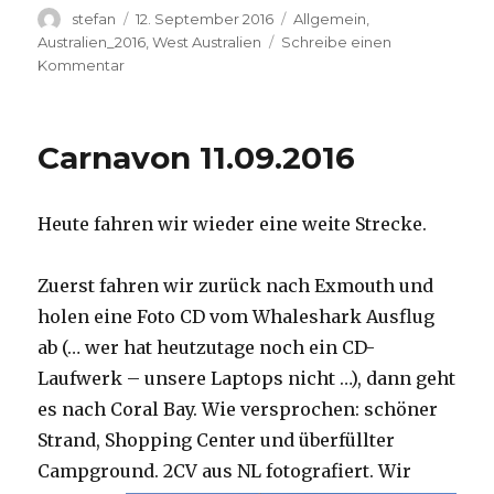
Autor
Veröffentlicht
Kategorien
stefan
12. September 2016
Allgemein
,
am
Australien_2016
,
West Australien
Schreibe einen
zu
Kommentar
Hamelin
Pool
12.09.2016
Carnavon 11.09.2016
Heute fahren wir wieder eine weite Strecke.
Zuerst fahren wir zurück nach Exmouth und
holen eine Foto CD vom Whaleshark Ausflug
ab (… wer hat heutzutage noch ein CD-
Laufwerk – unsere Laptops nicht …), dann geht
es nach Coral Bay. Wie versprochen: schöner
Strand, Shopping Center und überfüllter
Campground.
2CV aus NL fotografiert. Wir