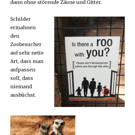
dann ohne störende Zäune und Gitter.
Schilder
ermahnen
den
Zoobesucher
auf sehr nette
Art, dass man
aufpassen
soll, dass
niemand
ausbüchst.