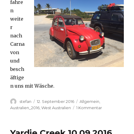
fahre
n
weite
r
nach
Carna
von
und
besch
äftige
n uns mit Wäsche.
Autor
Veröffentlicht
Kategorien
stefan
12. September 2016
Allgemein
,
am
zu
Australien_2016
,
West Australien
1 Kommentar
Carnavon
11.09.2016
Yardie Creek 10.09.2016