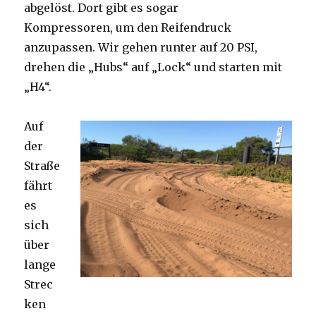
abgelöst. Dort gibt es sogar
Kompressoren, um den Reifendruck
anzupassen. Wir gehen runter auf 20 PSI,
drehen die „Hubs“ auf „Lock“ und starten mit
„H4“.
Auf
der
Straße
fährt
es
sich
über
lange
Strec
ken