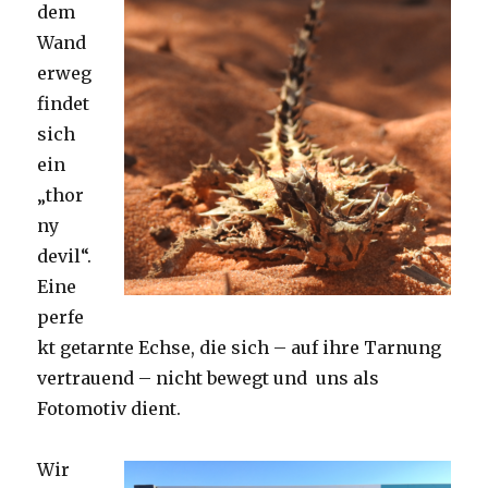
dem
Wand
erweg
findet
sich
ein
„thor
ny
devil“.
Eine
perfe
kt getarnte Echse, die sich – auf ihre Tarnung
vertrauend – nicht bewegt und uns als
Fotomotiv dient.
Wir