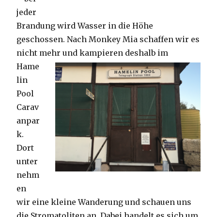
jeder
Brandung wird Wasser in die Höhe
geschossen. Nach Monkey Mia schaffen wir es
nicht mehr und kampieren deshalb im
Hame
lin
Pool
Carav
anpar
k.
Dort
unter
nehm
en
wir eine kleine Wanderung und schauen uns
die Stromatoliten an. Dabei handelt es sich um