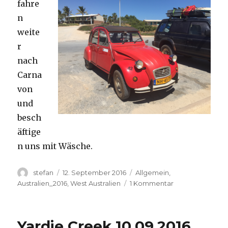
fahre
n
weite
r
nach
Carna
von
und
besch
äftige
n uns mit Wäsche.
Autor
Veröffentlicht
Kategorien
stefan
12. September 2016
Allgemein
,
am
zu
Australien_2016
,
West Australien
1 Kommentar
Carnavon
11.09.2016
Yardie Creek 10.09.2016