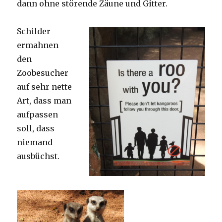
dann ohne störende Zäune und Gitter.
Schilder
ermahnen
den
Zoobesucher
auf sehr nette
Art, dass man
aufpassen
soll, dass
niemand
ausbüchst.