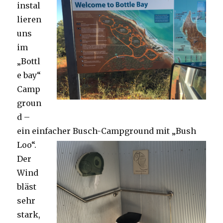
instal
lieren
uns
im
„Bottl
e bay“
Camp
groun
d –
ein einfacher Busch-Campground mit „Bush
Loo“.
Der
Wind
bläst
sehr
stark,