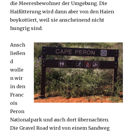
die Meeresbewohner der Umgebung. Die
Haifütterung wird dann aber von den Haien
boykottiert, weil sie anscheinend nicht
hungrig sind.
Ansch
ließen
d
wolle
n wir
in den
Franc
ois
Peron
Nationalpark und auch dort übernachten.
Die Gravel Road wird von einem Sandweg