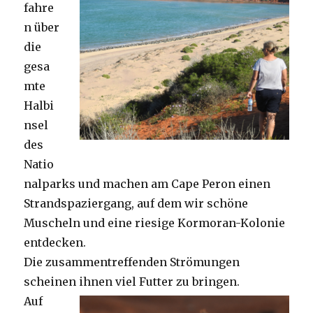
fahre
n über
die
gesa
mte
Halbi
nsel
des
Natio
nalparks und machen am Cape Peron einen
Strandspaziergang, auf dem wir schöne
Muscheln und eine riesige Kormoran-Kolonie
entdecken.
Die zusammentreffenden Strömungen
scheinen ihnen viel Futter zu bringen.
Auf