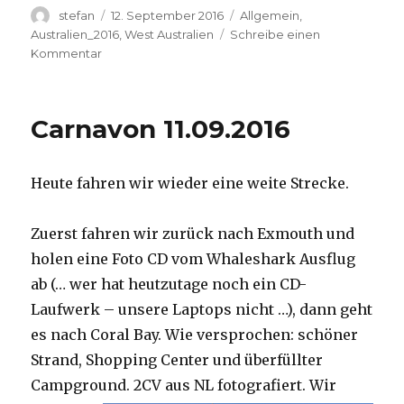
Autor
Veröffentlicht
Kategorien
stefan
12. September 2016
Allgemein
,
am
Australien_2016
,
West Australien
Schreibe einen
zu
Kommentar
Hamelin
Pool
12.09.2016
Carnavon 11.09.2016
Heute fahren wir wieder eine weite Strecke.
Zuerst fahren wir zurück nach Exmouth und
holen eine Foto CD vom Whaleshark Ausflug
ab (… wer hat heutzutage noch ein CD-
Laufwerk – unsere Laptops nicht …), dann geht
es nach Coral Bay. Wie versprochen: schöner
Strand, Shopping Center und überfüllter
Campground.
2CV aus NL fotografiert. Wir