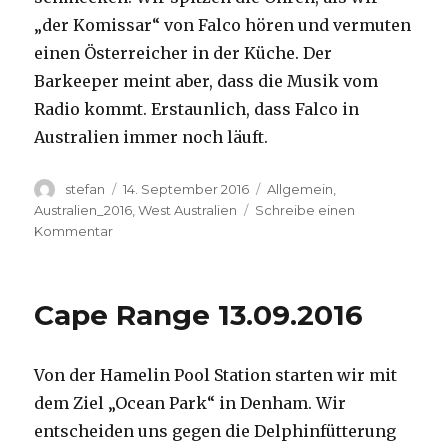
„der Komissar“ von Falco hören und vermuten
einen Österreicher in der Küche. Der
Barkeeper meint aber, dass die Musik vom
Radio kommt. Erstaunlich, dass Falco in
Australien immer noch läuft.
Autor
Veröffentlicht
Kategorien
stefan
14. September 2016
Allgemein
,
am
Australien_2016
,
West Australien
Schreibe einen
zu
Kommentar
Kalbarri
14.09.2016
Cape Range 13.09.2016
Von der Hamelin Pool Station starten wir mit
dem Ziel „Ocean Park“ in Denham. Wir
entscheiden uns gegen die Delphinfütterung