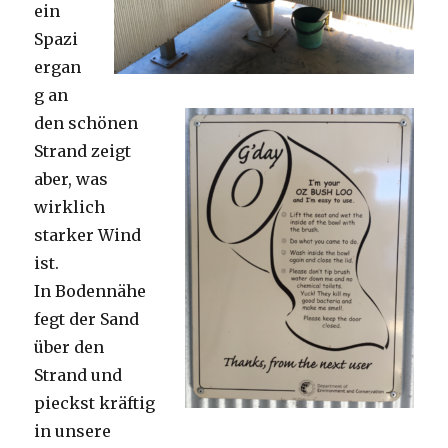
ein
Spazi
ergan
g an
den schönen
Strand zeigt
aber, was
wirklich
starker Wind
ist.
In Bodennähe
fegt der Sand
über den
Strand und
pieckst kräftig
in unsere