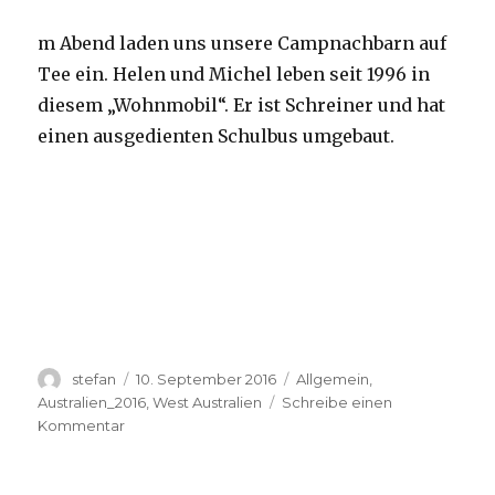
m Abend laden uns unsere Campnachbarn auf
Tee ein. Helen und Michel leben seit 1996 in
diesem „Wohnmobil“. Er ist Schreiner und hat
einen ausgedienten Schulbus umgebaut.
Autor
Veröffentlicht
Kategorien
stefan
10. September 2016
Allgemein
,
am
Australien_2016
,
West Australien
Schreibe einen
zu
Kommentar
Yardie
Creek
10.09.2016