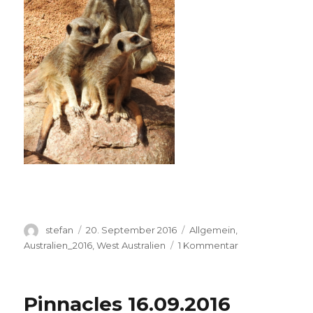
Autor
Veröffentlicht
Kategorien
stefan
20. September 2016
Allgemein
,
am
zu
Australien_2016
,
West Australien
1 Kommentar
Perth
Zoo
20.09.2016
Pinnacles 16.09.2016