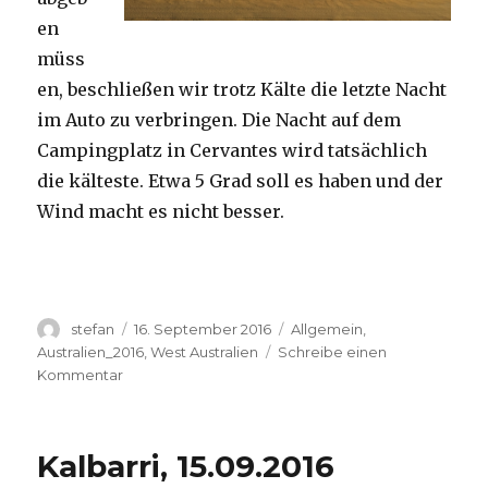
en
müss
en, beschließen wir trotz Kälte die letzte Nacht
im Auto zu verbringen. Die Nacht auf dem
Campingplatz in Cervantes wird tatsächlich
die kälteste. Etwa 5 Grad soll es haben und der
Wind macht es nicht besser.
Autor
Veröffentlicht
Kategorien
stefan
16. September 2016
Allgemein
,
am
Australien_2016
,
West Australien
Schreibe einen
zu
Kommentar
Pinnacles
16.09.2016
Kalbarri, 15.09.2016