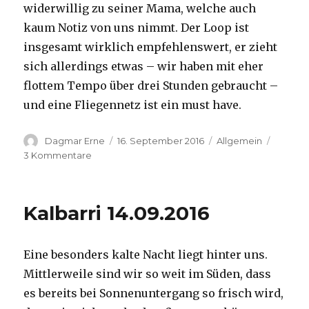
widerwillig zu seiner Mama, welche auch
kaum Notiz von uns nimmt. Der Loop ist
insgesamt wirklich empfehlenswert, er zieht
sich allerdings etwas – wir haben mit eher
flottem Tempo über drei Stunden gebraucht –
und eine Fliegennetz ist ein must have.
Autor
Veröffentlicht
Kategorien
Dagmar Erne
16. September 2016
Allgemein
am
zu
3 Kommentare
Kalbarri,
15.09.2016
Kalbarri 14.09.2016
Eine besonders kalte Nacht liegt hinter uns.
Mittlerweile sind wir so weit im Süden, dass
es bereits bei Sonnenuntergang so frisch wird,