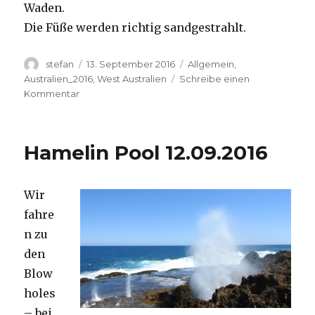
Waden.
Die Füße werden richtig sandgestrahlt.
Autor
Veröffentlicht
Kategorien
stefan
13. September 2016
Allgemein
,
am
Australien_2016
,
West Australien
Schreibe einen
zu
Kommentar
Cape
Range
13.09.2016
Hamelin Pool 12.09.2016
Wir
fahre
n zu
den
Blow
holes
– bei