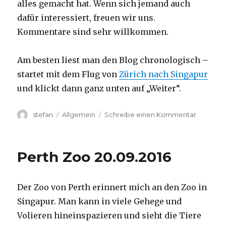
alles gemacht hat. Wenn sich jemand auch
dafür interessiert, freuen wir uns.
Kommentare sind sehr willkommen.
Am besten liest man den Blog chronologisch –
startet mit dem Flug von
Zürich nach Singapur
und klickt dann ganz unten auf „Weiter“.
Autor
Kategorien
zu
stefan
Allgemein
Schreibe einen Kommentar
Australie
2016
–
Perth Zoo 20.09.2016
von
Darwin
nach
Der Zoo von Perth erinnert mich an den Zoo in
Perth
Singapur. Man kann in viele Gehege und
Volieren hineinspazieren und sieht die Tiere