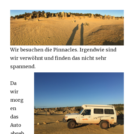
Wir besuchen die Pinnacles. Irgendwie sind
wir verwöhnt und finden das nicht sehr
spannend.
Da
wir
morg
en
das
Auto
abgeb