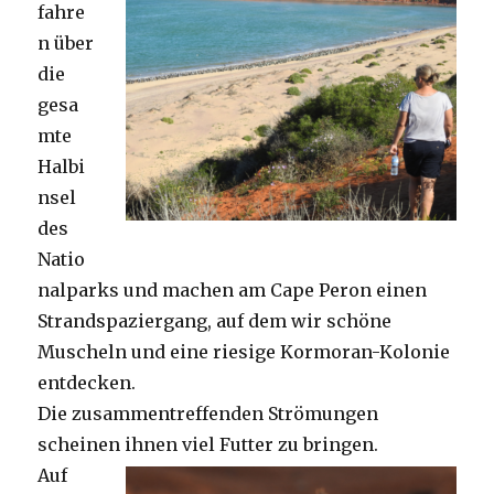
fahre
n über
die
gesa
mte
Halbi
nsel
des
Natio
nalparks und machen am Cape Peron einen
Strandspaziergang, auf dem wir schöne
Muscheln und eine riesige Kormoran-Kolonie
entdecken.
Die zusammentreffenden Strömungen
scheinen ihnen viel Futter zu bringen.
Auf