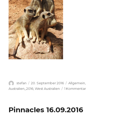
Autor
Veröffentlicht
Kategorien
stefan
20. September 2016
Allgemein
,
am
zu
Australien_2016
,
West Australien
1 Kommentar
Perth
Zoo
20.09.2016
Pinnacles 16.09.2016