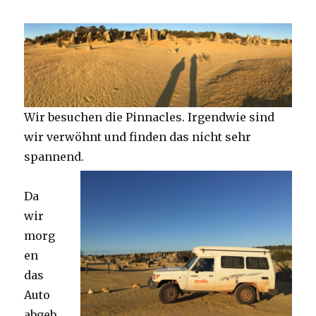
Wir besuchen die Pinnacles. Irgendwie sind
wir verwöhnt und finden das nicht sehr
spannend.
Da
wir
morg
en
das
Auto
abgeb