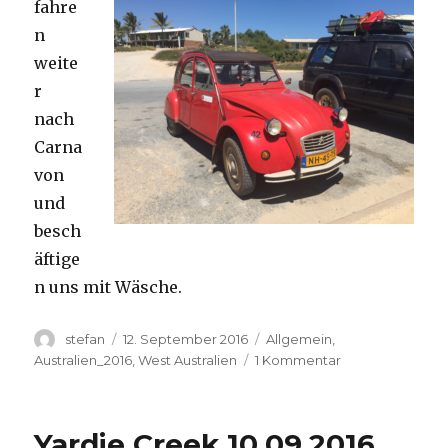
fahre
n
weite
r
nach
Carna
von
und
besch
äftige
n uns mit Wäsche.
Autor
Veröffentlicht
Kategorien
stefan
12. September 2016
Allgemein
,
am
zu
Australien_2016
,
West Australien
1 Kommentar
Carnavon
11.09.2016
Yardie Creek 10.09.2016