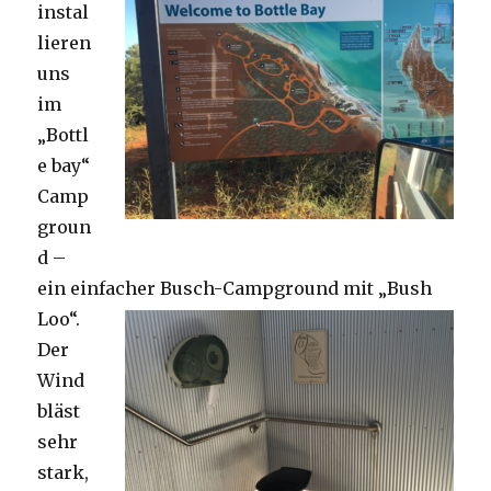
instal
lieren
uns
im
„Bottl
e bay“
Camp
groun
d –
ein einfacher Busch-Campground mit „Bush
Loo“.
Der
Wind
bläst
sehr
stark,