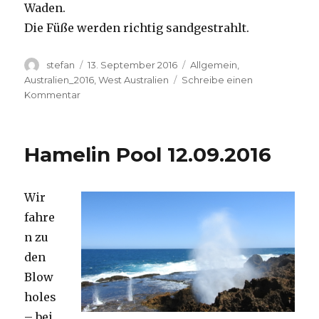
Waden.
Die Füße werden richtig sandgestrahlt.
Autor
Veröffentlicht
Kategorien
stefan
13. September 2016
Allgemein
,
am
Australien_2016
,
West Australien
Schreibe einen
zu
Kommentar
Cape
Range
13.09.2016
Hamelin Pool 12.09.2016
Wir
fahre
n zu
den
Blow
holes
– bei