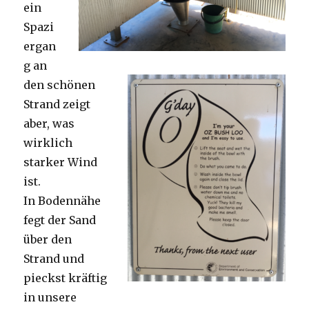
ein
Spazi
ergan
g an
den schönen
Strand zeigt
aber, was
wirklich
starker Wind
ist.
In Bodennähe
fegt der Sand
über den
Strand und
pieckst kräftig
in unsere