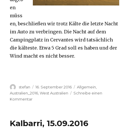
en
müss
en, beschließen wir trotz Kälte die letzte Nacht
im Auto zu verbringen. Die Nacht auf dem
Campingplatz in Cervantes wird tatsächlich
die kälteste. Etwa 5 Grad soll es haben und der
Wind macht es nicht besser.
Autor
Veröffentlicht
Kategorien
stefan
16. September 2016
Allgemein
,
am
Australien_2016
,
West Australien
Schreibe einen
zu
Kommentar
Pinnacles
16.09.2016
Kalbarri, 15.09.2016