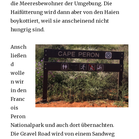
die Meeresbewohner der Umgebung. Die
Haifütterung wird dann aber von den Haien
boykottiert, weil sie anscheinend nicht
hungrig sind.
Ansch
ließen
d
wolle
n wir
in den
Franc
ois
Peron
Nationalpark und auch dort übernachten.
Die Gravel Road wird von einem Sandweg