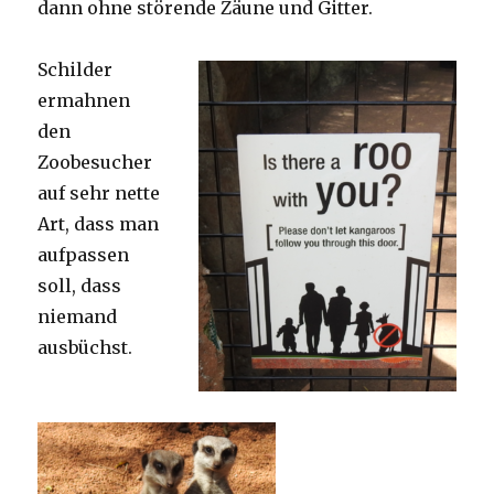
dann ohne störende Zäune und Gitter.
Schilder
ermahnen
den
Zoobesucher
auf sehr nette
Art, dass man
aufpassen
soll, dass
niemand
ausbüchst.