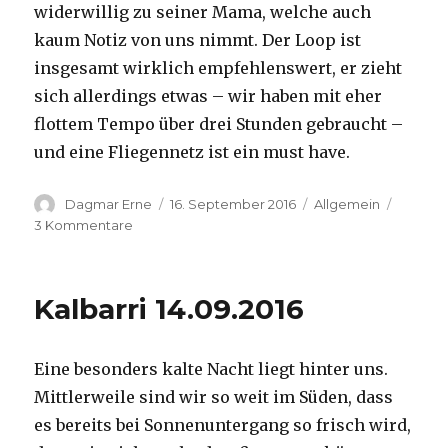
widerwillig zu seiner Mama, welche auch
kaum Notiz von uns nimmt. Der Loop ist
insgesamt wirklich empfehlenswert, er zieht
sich allerdings etwas – wir haben mit eher
flottem Tempo über drei Stunden gebraucht –
und eine Fliegennetz ist ein must have.
Autor
Veröffentlicht
Kategorien
Dagmar Erne
16. September 2016
Allgemein
am
zu
3 Kommentare
Kalbarri,
15.09.2016
Kalbarri 14.09.2016
Eine besonders kalte Nacht liegt hinter uns.
Mittlerweile sind wir so weit im Süden, dass
es bereits bei Sonnenuntergang so frisch wird,