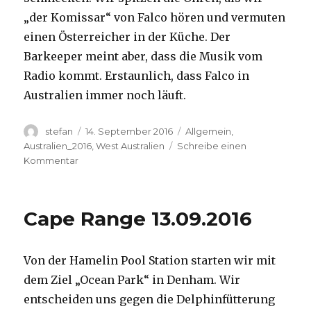
„der Komissar“ von Falco hören und vermuten
einen Österreicher in der Küche. Der
Barkeeper meint aber, dass die Musik vom
Radio kommt. Erstaunlich, dass Falco in
Australien immer noch läuft.
Autor
Veröffentlicht
Kategorien
stefan
14. September 2016
Allgemein
,
am
Australien_2016
,
West Australien
Schreibe einen
zu
Kommentar
Kalbarri
14.09.2016
Cape Range 13.09.2016
Von der Hamelin Pool Station starten wir mit
dem Ziel „Ocean Park“ in Denham. Wir
entscheiden uns gegen die Delphinfütterung