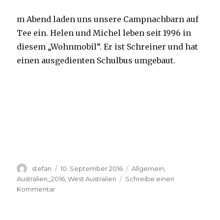
m Abend laden uns unsere Campnachbarn auf
Tee ein. Helen und Michel leben seit 1996 in
diesem „Wohnmobil“. Er ist Schreiner und hat
einen ausgedienten Schulbus umgebaut.
Autor
Veröffentlicht
Kategorien
stefan
10. September 2016
Allgemein
,
am
Australien_2016
,
West Australien
Schreibe einen
zu
Kommentar
Yardie
Creek
10.09.2016