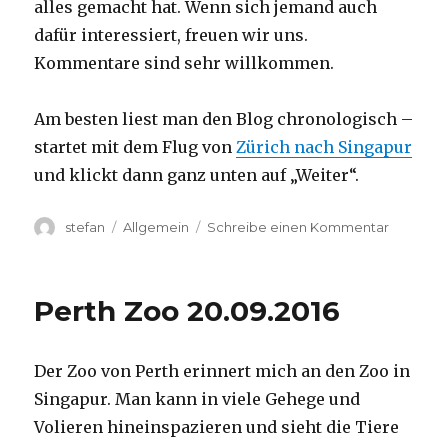
alles gemacht hat. Wenn sich jemand auch
dafür interessiert, freuen wir uns.
Kommentare sind sehr willkommen.
Am besten liest man den Blog chronologisch –
startet mit dem Flug von
Zürich nach Singapur
und klickt dann ganz unten auf „Weiter“.
Autor
Kategorien
zu
stefan
Allgemein
Schreibe einen Kommentar
Australie
2016
–
Perth Zoo 20.09.2016
von
Darwin
nach
Der Zoo von Perth erinnert mich an den Zoo in
Perth
Singapur. Man kann in viele Gehege und
Volieren hineinspazieren und sieht die Tiere