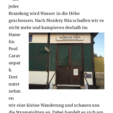
jeder
Brandung wird Wasser in die Höhe
geschossen. Nach Monkey Mia schaffen wir es
nicht mehr und kampieren deshalb im
Hame
lin
Pool
Carav
anpar
k.
Dort
unter
nehm
en
wir eine kleine Wanderung und schauen uns
die Stromatoliten an. Dabei handelt es sich um