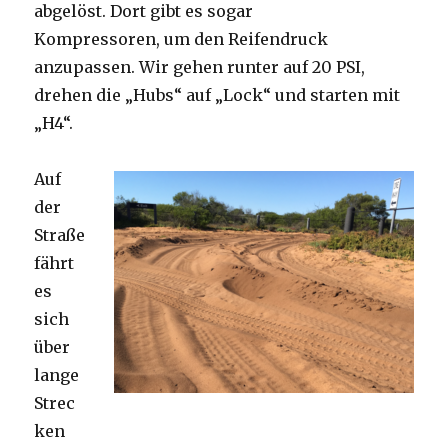
abgelöst. Dort gibt es sogar
Kompressoren, um den Reifendruck
anzupassen. Wir gehen runter auf 20 PSI,
drehen die „Hubs“ auf „Lock“ und starten mit
„H4“.
Auf
der
Straße
fährt
es
sich
über
lange
Strec
ken