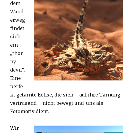
dem
Wand
erweg
findet
sich
ein
„thor
ny
devil“.
Eine
perfe
kt getarnte Echse, die sich – auf ihre Tarnung
vertrauend – nicht bewegt und uns als
Fotomotiv dient.
Wir