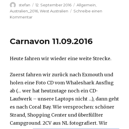
Autor
Veröffentlicht
Kategorien
stefan
12. September 2016
Allgemein
,
am
Australien_2016
,
West Australien
Schreibe einen
zu
Kommentar
Hamelin
Pool
12.09.2016
Carnavon 11.09.2016
Heute fahren wir wieder eine weite Strecke.
Zuerst fahren wir zurück nach Exmouth und
holen eine Foto CD vom Whaleshark Ausflug
ab (… wer hat heutzutage noch ein CD-
Laufwerk – unsere Laptops nicht …), dann geht
es nach Coral Bay. Wie versprochen: schöner
Strand, Shopping Center und überfüllter
Campground.
2CV aus NL fotografiert. Wir