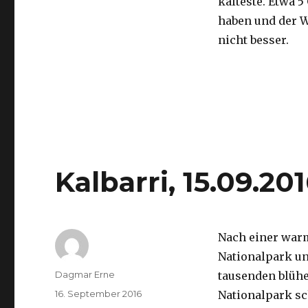
kälteste. Etwa 5
haben und der 
nicht besser.
Kalbarri, 15.09.20
Nach einer war
Nationalpark un
Autor
Dagmar Erne
tausenden blüh
Veröffentlicht
16. September 2016
Nationalpark sc
am