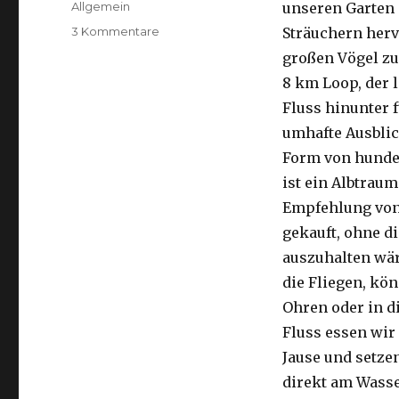
Kategorien
Allgemein
unseren Garten 
zu
3 Kommentare
Sträuchern herv
Kalbarri,
großen Vögel zu
15.09.2016
8 km Loop, der 
Fluss hinunter f
umhafte Ausblic
Form von hunder
ist ein Albtraum
Empfehlung von 
gekauft, ohne di
auszuhalten wä
die Fliegen, kön
Ohren oder in d
Fluss essen wir
Jause und setze
direkt am Wasse