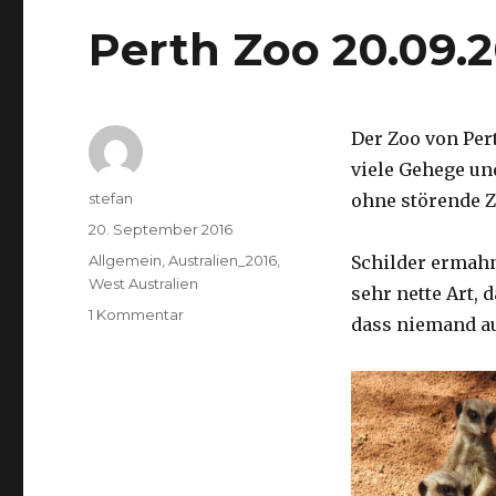
Perth Zoo 20.09.
Der Zoo von Per
viele Gehege un
Autor
stefan
ohne störende Z
Veröffentlicht
20. September 2016
am
Kategorien
Allgemein
,
Australien_2016
,
Schilder ermah
West Australien
sehr nette Art, 
zu
1 Kommentar
dass niemand a
Perth
Zoo
20.09.2016