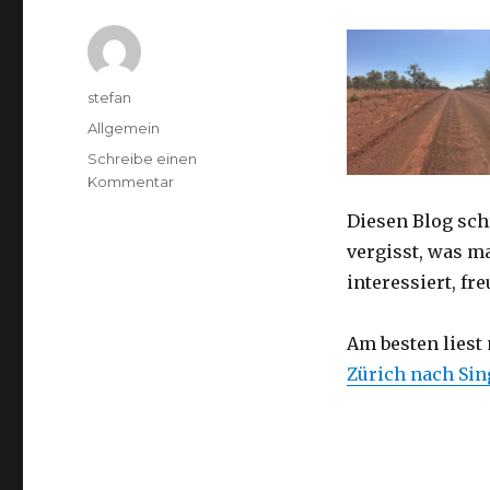
Autor
stefan
Kategorien
Allgemein
Schreibe einen
zu
Kommentar
Australien
Diesen Blog sch
2016
–
vergisst, was m
von
interessiert, f
Darwin
nach
Perth
Am besten liest
Zürich nach Si