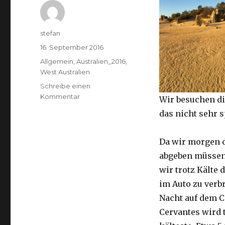
Autor
stefan
Veröffentlicht
16. September 2016
am
Kategorien
Allgemein
,
Australien_2016
,
West Australien
Schreibe einen
zu
Kommentar
Wir besuchen di
Pinnacles
das nicht sehr 
16.09.2016
Da wir morgen 
abgeben müssen
wir trotz Kälte d
im Auto zu verb
Nacht auf dem 
Cervantes wird 