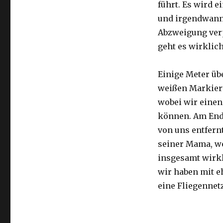
führt. Es wird e
und irgendwann 
Abzweigung ver
geht es wirklic
Einige Meter üb
weißen Markier
wobei wir eine
können. Am Ende
von uns entfernt
seiner Mama, we
insgesamt wirkl
wir haben mit e
eine Fliegennetz