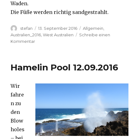
Waden.
Die Füße werden richtig sandgestrahlt.
Autor
Veröffentlicht
Kategorien
stefan
13. September 2016
Allgemein
,
am
Australien_2016
,
West Australien
Schreibe einen
zu
Kommentar
Cape
Range
13.09.2016
Hamelin Pool 12.09.2016
Wir
fahre
n zu
den
Blow
holes
– bei