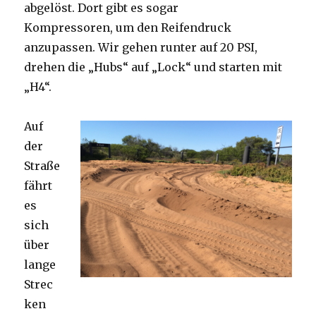
abgelöst. Dort gibt es sogar
Kompressoren, um den Reifendruck
anzupassen. Wir gehen runter auf 20 PSI,
drehen die „Hubs“ auf „Lock“ und starten mit
„H4“.
Auf
der
Straße
fährt
es
sich
über
lange
Strec
ken