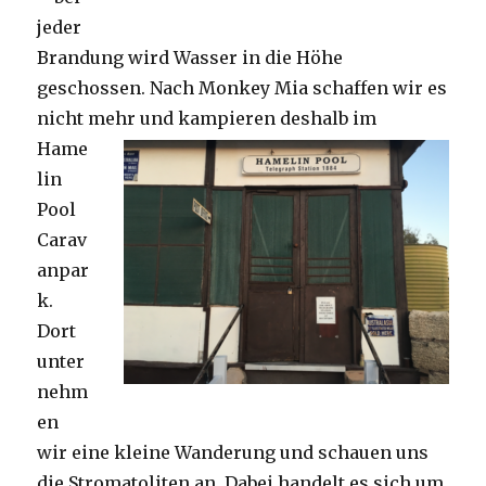
jeder
Brandung wird Wasser in die Höhe
geschossen. Nach Monkey Mia schaffen wir es
nicht mehr und kampieren deshalb im
Hame
lin
Pool
Carav
anpar
k.
Dort
unter
nehm
en
wir eine kleine Wanderung und schauen uns
die Stromatoliten an. Dabei handelt es sich um