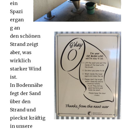
ein
Spazi
ergan
g an
den schönen
Strand zeigt
aber, was
wirklich
starker Wind
ist.
In Bodennähe
fegt der Sand
über den
Strand und
pieckst kräftig
in unsere