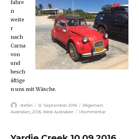
fahre
n
weite
r
nach
Carna
von
und
besch
äftige
n uns mit Wäsche.
Autor
Veröffentlicht
Kategorien
stefan
12. September 2016
Allgemein
,
am
zu
Australien_2016
,
West Australien
1 Kommentar
Carnavon
11.09.2016
Yardie Creek 10.09.2016