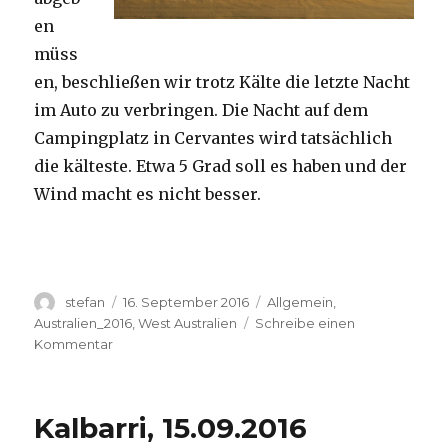
en
müss
en, beschließen wir trotz Kälte die letzte Nacht
im Auto zu verbringen. Die Nacht auf dem
Campingplatz in Cervantes wird tatsächlich
die kälteste. Etwa 5 Grad soll es haben und der
Wind macht es nicht besser.
Autor
Veröffentlicht
Kategorien
stefan
16. September 2016
Allgemein
,
am
Australien_2016
,
West Australien
Schreibe einen
zu
Kommentar
Pinnacles
16.09.2016
Kalbarri, 15.09.2016