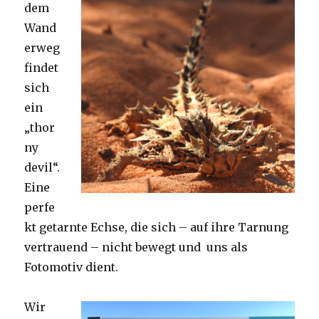
dem
Wand
erweg
findet
sich
ein
„thor
ny
devil“.
Eine
perfe
kt getarnte Echse, die sich – auf ihre Tarnung
vertrauend – nicht bewegt und uns als
Fotomotiv dient.
Wir