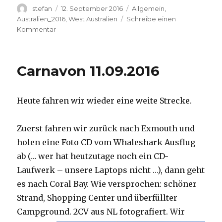
Autor
Veröffentlicht
Kategorien
stefan
12. September 2016
Allgemein
,
am
Australien_2016
,
West Australien
Schreibe einen
zu
Kommentar
Hamelin
Pool
12.09.2016
Carnavon 11.09.2016
Heute fahren wir wieder eine weite Strecke.
Zuerst fahren wir zurück nach Exmouth und
holen eine Foto CD vom Whaleshark Ausflug
ab (… wer hat heutzutage noch ein CD-
Laufwerk – unsere Laptops nicht …), dann geht
es nach Coral Bay. Wie versprochen: schöner
Strand, Shopping Center und überfüllter
Campground.
2CV aus NL fotografiert. Wir