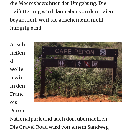
die Meeresbewohner der Umgebung. Die
Haifütterung wird dann aber von den Haien
boykottiert, weil sie anscheinend nicht
hungrig sind.
Ansch
ließen
d
wolle
n wir
in den
Franc
ois
Peron
Nationalpark und auch dort übernachten.
Die Gravel Road wird von einem Sandweg