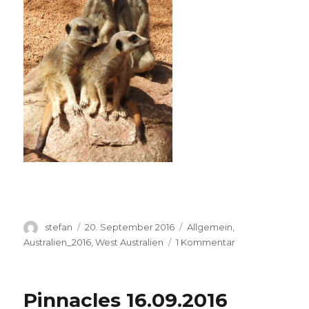
Autor
Veröffentlicht
Kategorien
stefan
20. September 2016
Allgemein
,
am
zu
Australien_2016
,
West Australien
1 Kommentar
Perth
Zoo
20.09.2016
Pinnacles 16.09.2016