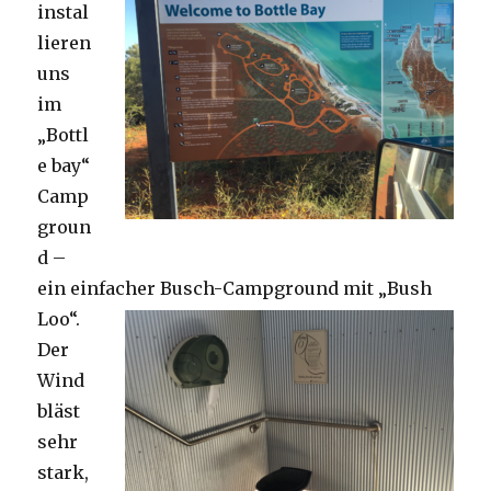
instal
lieren
uns
im
„Bottl
e bay“
Camp
groun
d –
ein einfacher Busch-Campground mit „Bush
Loo“.
Der
Wind
bläst
sehr
stark,