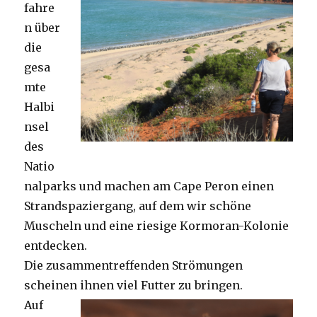
fahre
n über
die
gesa
mte
Halbi
nsel
des
Natio
nalparks und machen am Cape Peron einen
Strandspaziergang, auf dem wir schöne
Muscheln und eine riesige Kormoran-Kolonie
entdecken.
Die zusammentreffenden Strömungen
scheinen ihnen viel Futter zu bringen.
Auf