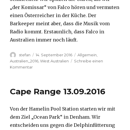
„der Komissar“ von Falco hören und vermuten
einen Österreicher in der Küche. Der
Barkeeper meint aber, dass die Musik vom
Radio kommt. Erstaunlich, dass Falco in
Australien immer noch läuft.
Autor
Veröffentlicht
Kategorien
stefan
14. September 2016
Allgemein
,
am
Australien_2016
,
West Australien
Schreibe einen
zu
Kommentar
Kalbarri
14.09.2016
Cape Range 13.09.2016
Von der Hamelin Pool Station starten wir mit
dem Ziel „Ocean Park“ in Denham. Wir
entscheiden uns gegen die Delphinfütterung