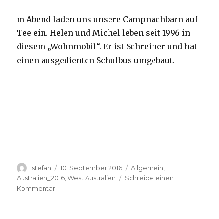
m Abend laden uns unsere Campnachbarn auf
Tee ein. Helen und Michel leben seit 1996 in
diesem „Wohnmobil“. Er ist Schreiner und hat
einen ausgedienten Schulbus umgebaut.
Autor
Veröffentlicht
Kategorien
stefan
10. September 2016
Allgemein
,
am
Australien_2016
,
West Australien
Schreibe einen
zu
Kommentar
Yardie
Creek
10.09.2016