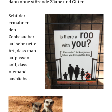
dann ohne störende Zäune und Gitter.
Schilder
ermahnen
den
Zoobesucher
auf sehr nette
Art, dass man
aufpassen
soll, dass
niemand
ausbüchst.