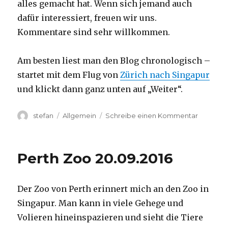
alles gemacht hat. Wenn sich jemand auch
dafür interessiert, freuen wir uns.
Kommentare sind sehr willkommen.
Am besten liest man den Blog chronologisch –
startet mit dem Flug von
Zürich nach Singapur
und klickt dann ganz unten auf „Weiter“.
Autor
Kategorien
zu
stefan
Allgemein
Schreibe einen Kommentar
Australie
2016
–
Perth Zoo 20.09.2016
von
Darwin
nach
Der Zoo von Perth erinnert mich an den Zoo in
Perth
Singapur. Man kann in viele Gehege und
Volieren hineinspazieren und sieht die Tiere