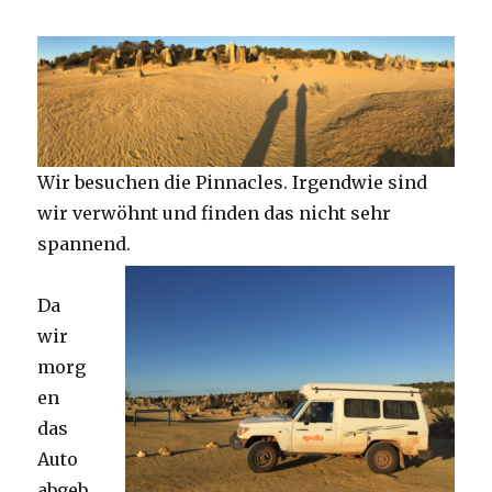
Wir besuchen die Pinnacles. Irgendwie sind
wir verwöhnt und finden das nicht sehr
spannend.
Da
wir
morg
en
das
Auto
abgeb