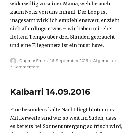
widerwillig zu seiner Mama, welche auch
kaum Notiz von uns nimmt. Der Loop ist
insgesamt wirklich empfehlenswert, er zieht
sich allerdings etwas – wir haben mit eher
flottem Tempo über drei Stunden gebraucht –
und eine Fliegennetz ist ein must have.
Autor
Veröffentlicht
Kategorien
Dagmar Erne
16. September 2016
Allgemein
am
zu
3 Kommentare
Kalbarri,
15.09.2016
Kalbarri 14.09.2016
Eine besonders kalte Nacht liegt hinter uns.
Mittlerweile sind wir so weit im Süden, dass
es bereits bei Sonnenuntergang so frisch wird,