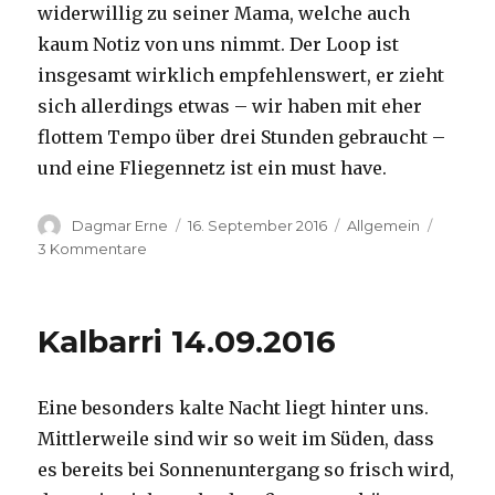
widerwillig zu seiner Mama, welche auch
kaum Notiz von uns nimmt. Der Loop ist
insgesamt wirklich empfehlenswert, er zieht
sich allerdings etwas – wir haben mit eher
flottem Tempo über drei Stunden gebraucht –
und eine Fliegennetz ist ein must have.
Autor
Veröffentlicht
Kategorien
Dagmar Erne
16. September 2016
Allgemein
am
zu
3 Kommentare
Kalbarri,
15.09.2016
Kalbarri 14.09.2016
Eine besonders kalte Nacht liegt hinter uns.
Mittlerweile sind wir so weit im Süden, dass
es bereits bei Sonnenuntergang so frisch wird,