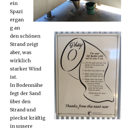
ein
Spazi
ergan
g an
den schönen
Strand zeigt
aber, was
wirklich
starker Wind
ist.
In Bodennähe
fegt der Sand
über den
Strand und
pieckst kräftig
in unsere