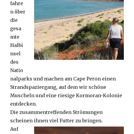
fahre
n über
die
gesa
mte
Halbi
nsel
des
Natio
nalparks und machen am Cape Peron einen
Strandspaziergang, auf dem wir schöne
Muscheln und eine riesige Kormoran-Kolonie
entdecken.
Die zusammentreffenden Strömungen
scheinen ihnen viel Futter zu bringen.
Auf