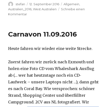
Autor
Veröffentlicht
Kategorien
stefan
12. September 2016
Allgemein
,
am
Australien_2016
,
West Australien
Schreibe einen
zu
Kommentar
Hamelin
Pool
12.09.2016
Carnavon 11.09.2016
Heute fahren wir wieder eine weite Strecke.
Zuerst fahren wir zurück nach Exmouth und
holen eine Foto CD vom Whaleshark Ausflug
ab (… wer hat heutzutage noch ein CD-
Laufwerk – unsere Laptops nicht …), dann geht
es nach Coral Bay. Wie versprochen: schöner
Strand, Shopping Center und überfüllter
Campground.
2CV aus NL fotografiert. Wir