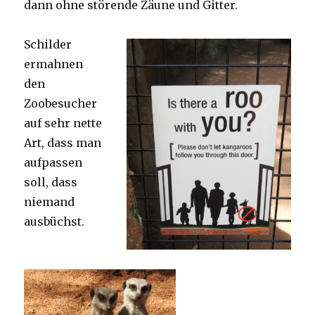
dann ohne störende Zäune und Gitter.
Schilder
ermahnen
den
Zoobesucher
auf sehr nette
Art, dass man
aufpassen
soll, dass
niemand
ausbüchst.