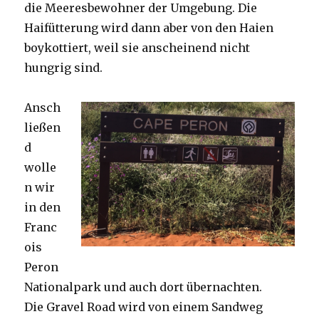
die Meeresbewohner der Umgebung. Die
Haifütterung wird dann aber von den Haien
boykottiert, weil sie anscheinend nicht
hungrig sind.
Ansch
ließen
d
wolle
n wir
in den
Franc
ois
Peron
Nationalpark und auch dort übernachten.
Die Gravel Road wird von einem Sandweg