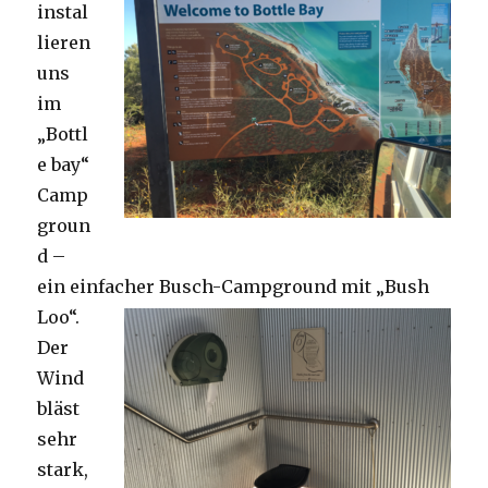
instal
lieren
uns
im
„Bottl
e bay“
Camp
groun
d –
ein einfacher Busch-Campground mit „Bush
Loo“.
Der
Wind
bläst
sehr
stark,