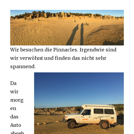
Wir besuchen die Pinnacles. Irgendwie sind
wir verwöhnt und finden das nicht sehr
spannend.
Da
wir
morg
en
das
Auto
abgeb