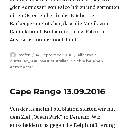
„der Komissar“ von Falco hören und vermuten
einen Österreicher in der Küche. Der
Barkeeper meint aber, dass die Musik vom
Radio kommt. Erstaunlich, dass Falco in
Australien immer noch läuft.
Autor
Veröffentlicht
Kategorien
stefan
14. September 2016
Allgemein
,
am
Australien_2016
,
West Australien
Schreibe einen
zu
Kommentar
Kalbarri
14.09.2016
Cape Range 13.09.2016
Von der Hamelin Pool Station starten wir mit
dem Ziel „Ocean Park“ in Denham. Wir
entscheiden uns gegen die Delphinfütterung