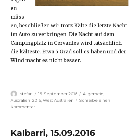
en
müss
en, beschließen wir trotz Kälte die letzte Nacht
im Auto zu verbringen. Die Nacht auf dem
Campingplatz in Cervantes wird tatsächlich
die kälteste. Etwa 5 Grad soll es haben und der
Wind macht es nicht besser.
Autor
Veröffentlicht
Kategorien
stefan
16. September 2016
Allgemein
,
am
Australien_2016
,
West Australien
Schreibe einen
zu
Kommentar
Pinnacles
16.09.2016
Kalbarri, 15.09.2016