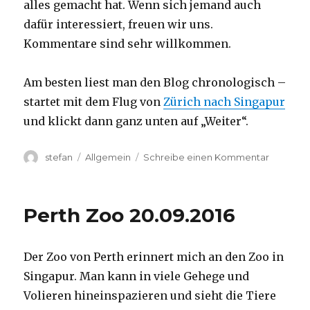
alles gemacht hat. Wenn sich jemand auch
dafür interessiert, freuen wir uns.
Kommentare sind sehr willkommen.
Am besten liest man den Blog chronologisch –
startet mit dem Flug von
Zürich nach Singapur
und klickt dann ganz unten auf „Weiter“.
Autor
Kategorien
zu
stefan
Allgemein
Schreibe einen Kommentar
Australie
2016
–
Perth Zoo 20.09.2016
von
Darwin
nach
Der Zoo von Perth erinnert mich an den Zoo in
Perth
Singapur. Man kann in viele Gehege und
Volieren hineinspazieren und sieht die Tiere