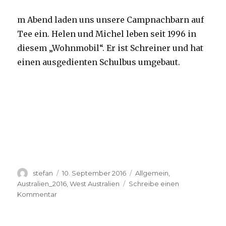
m Abend laden uns unsere Campnachbarn auf
Tee ein. Helen und Michel leben seit 1996 in
diesem „Wohnmobil“. Er ist Schreiner und hat
einen ausgedienten Schulbus umgebaut.
Autor
Veröffentlicht
Kategorien
stefan
10. September 2016
Allgemein
,
am
Australien_2016
,
West Australien
Schreibe einen
zu
Kommentar
Yardie
Creek
10.09.2016