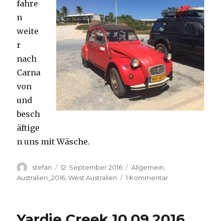
fahre
n
weite
r
nach
Carna
von
und
besch
äftige
n uns mit Wäsche.
Autor
Veröffentlicht
Kategorien
stefan
12. September 2016
Allgemein
,
am
zu
Australien_2016
,
West Australien
1 Kommentar
Carnavon
11.09.2016
Yardie Creek 10.09.2016