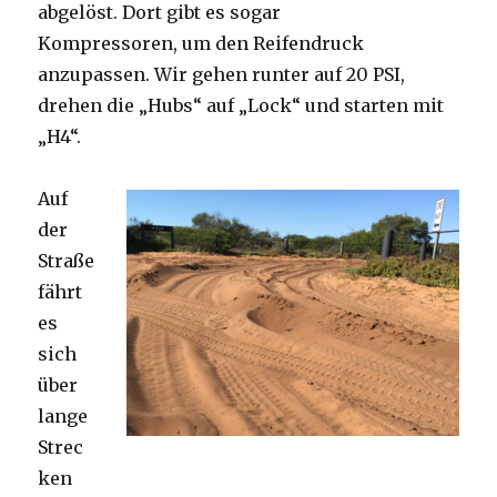
abgelöst. Dort gibt es sogar
Kompressoren, um den Reifendruck
anzupassen. Wir gehen runter auf 20 PSI,
drehen die „Hubs“ auf „Lock“ und starten mit
„H4“.
Auf
der
Straße
fährt
es
sich
über
lange
Strec
ken