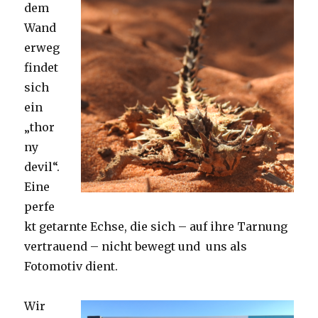
dem
Wand
erweg
findet
sich
ein
„thor
ny
devil“.
Eine
perfe
kt getarnte Echse, die sich – auf ihre Tarnung
vertrauend – nicht bewegt und uns als
Fotomotiv dient.
Wir