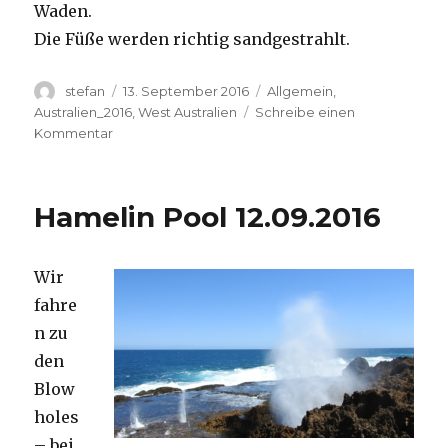
Waden.
Die Füße werden richtig sandgestrahlt.
Autor
Veröffentlicht
Kategorien
stefan
13. September 2016
Allgemein
,
am
Australien_2016
,
West Australien
Schreibe einen
zu
Kommentar
Cape
Range
13.09.2016
Hamelin Pool 12.09.2016
Wir
fahre
n zu
den
Blow
holes
– bei