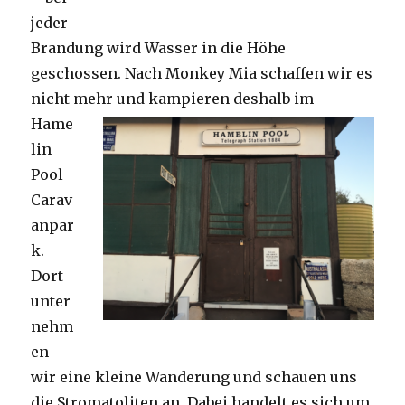
jeder
Brandung wird Wasser in die Höhe
geschossen. Nach Monkey Mia schaffen wir es
nicht mehr und kampieren deshalb im
Hame
lin
Pool
Carav
anpar
k.
Dort
unter
nehm
en
wir eine kleine Wanderung und schauen uns
die Stromatoliten an. Dabei handelt es sich um