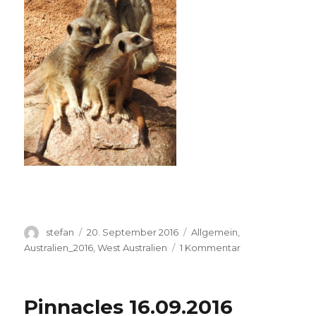
Autor
Veröffentlicht
Kategorien
stefan
20. September 2016
Allgemein
,
am
zu
Australien_2016
,
West Australien
1 Kommentar
Perth
Zoo
20.09.2016
Pinnacles 16.09.2016