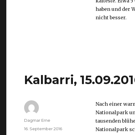
kälteste. Etwa 5
haben und der 
nicht besser.
Kalbarri, 15.09.20
Nach einer war
Nationalpark un
Autor
Dagmar Erne
tausenden blüh
Veröffentlicht
16. September 2016
Nationalpark sc
am