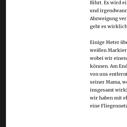
führt. Es wird e
und irgendwann 
Abzweigung ver
geht es wirklic
Einige Meter üb
weißen Markier
wobei wir eine
können. Am Ende
von uns entfernt
seiner Mama, we
insgesamt wirkl
wir haben mit e
eine Fliegennetz