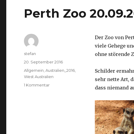
Perth Zoo 20.09.
Der Zoo von Per
viele Gehege un
Autor
stefan
ohne störende Z
Veröffentlicht
20. September 2016
am
Kategorien
Allgemein
,
Australien_2016
,
Schilder ermah
West Australien
sehr nette Art, 
zu
1 Kommentar
dass niemand a
Perth
Zoo
20.09.2016