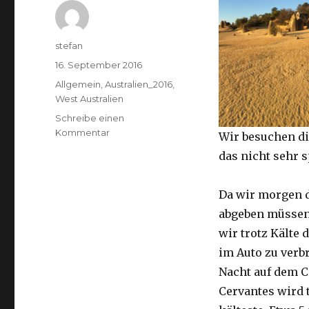
Autor
stefan
Veröffentlicht
16. September 2016
am
Kategorien
Allgemein
,
Australien_2016
,
West Australien
Schreibe einen
zu
Kommentar
Wir besuchen di
Pinnacles
das nicht sehr 
16.09.2016
Da wir morgen 
abgeben müssen
wir trotz Kälte d
im Auto zu verb
Nacht auf dem 
Cervantes wird 