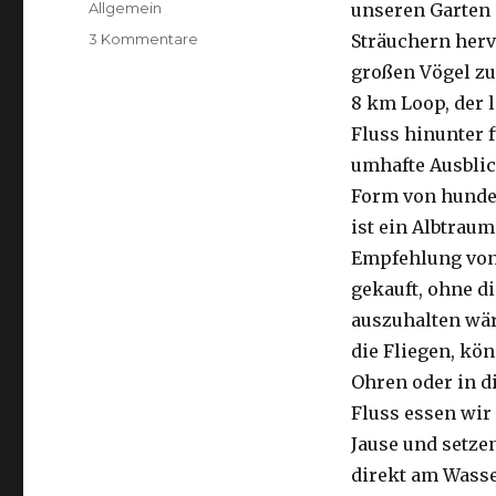
Kategorien
Allgemein
unseren Garten 
zu
3 Kommentare
Sträuchern herv
Kalbarri,
großen Vögel zu
15.09.2016
8 km Loop, der 
Fluss hinunter f
umhafte Ausblic
Form von hunder
ist ein Albtraum
Empfehlung von 
gekauft, ohne di
auszuhalten wä
die Fliegen, kön
Ohren oder in d
Fluss essen wir
Jause und setze
direkt am Wasse