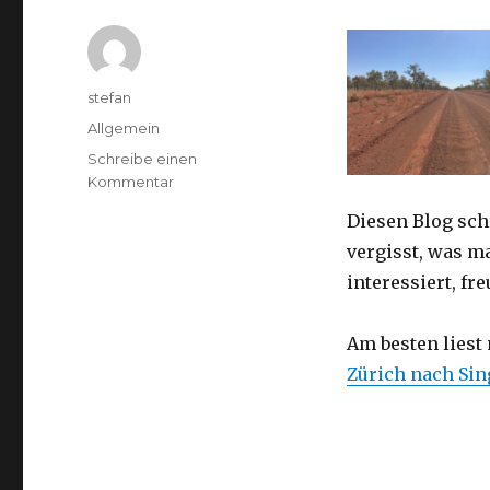
Autor
stefan
Kategorien
Allgemein
Schreibe einen
zu
Kommentar
Australien
Diesen Blog sch
2016
–
vergisst, was m
von
interessiert, f
Darwin
nach
Perth
Am besten liest
Zürich nach Si