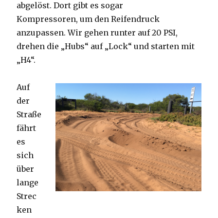
abgelöst. Dort gibt es sogar
Kompressoren, um den Reifendruck
anzupassen. Wir gehen runter auf 20 PSI,
drehen die „Hubs“ auf „Lock“ und starten mit
„H4“.
Auf
der
Straße
fährt
es
sich
über
lange
Strec
ken