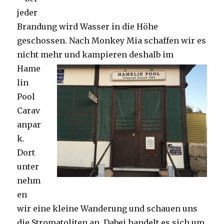
jeder
Brandung wird Wasser in die Höhe
geschossen. Nach Monkey Mia schaffen wir es
nicht mehr und kampieren deshalb im
Hame
lin
Pool
Carav
anpar
k.
Dort
unter
nehm
en
wir eine kleine Wanderung und schauen uns
die Stromatoliten an. Dabei handelt es sich um