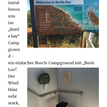
instal
lieren
uns
im
„Bottl
e bay“
Camp
groun
d –
ein einfacher Busch-Campground mit „Bush
Loo“.
Der
Wind
bläst
sehr
stark,