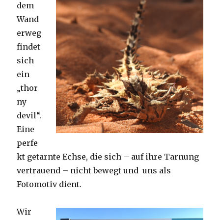
dem
Wand
erweg
findet
sich
ein
„thor
ny
devil“.
Eine
perfe
kt getarnte Echse, die sich – auf ihre Tarnung
vertrauend – nicht bewegt und uns als
Fotomotiv dient.
Wir