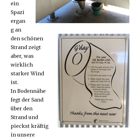
ein
Spazi
ergan
g an
den schönen
Strand zeigt
aber, was
wirklich
starker Wind
ist.
In Bodennähe
fegt der Sand
über den
Strand und
pieckst kräftig
in unsere