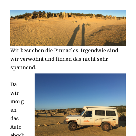
Wir besuchen die Pinnacles. Irgendwie sind
wir verwöhnt und finden das nicht sehr
spannend.
Da
wir
morg
en
das
Auto
abgeb