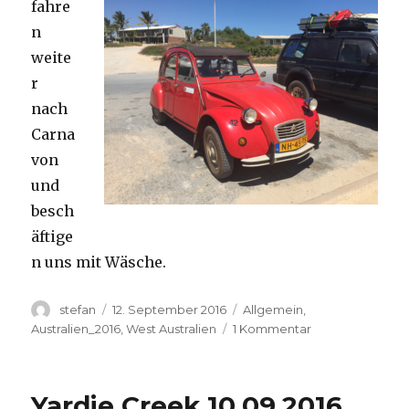
fahre
n
weite
r
nach
Carna
von
und
besch
äftige
n uns mit Wäsche.
Autor
Veröffentlicht
Kategorien
stefan
12. September 2016
Allgemein
,
am
zu
Australien_2016
,
West Australien
1 Kommentar
Carnavon
11.09.2016
Yardie Creek 10.09.2016