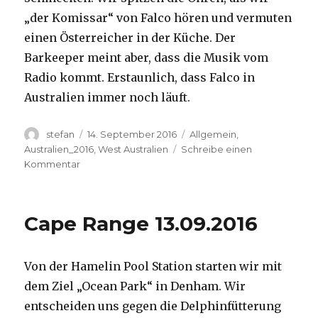
„der Komissar“ von Falco hören und vermuten
einen Österreicher in der Küche. Der
Barkeeper meint aber, dass die Musik vom
Radio kommt. Erstaunlich, dass Falco in
Australien immer noch läuft.
Autor
Veröffentlicht
Kategorien
stefan
14. September 2016
Allgemein
,
am
Australien_2016
,
West Australien
Schreibe einen
zu
Kommentar
Kalbarri
14.09.2016
Cape Range 13.09.2016
Von der Hamelin Pool Station starten wir mit
dem Ziel „Ocean Park“ in Denham. Wir
entscheiden uns gegen die Delphinfütterung