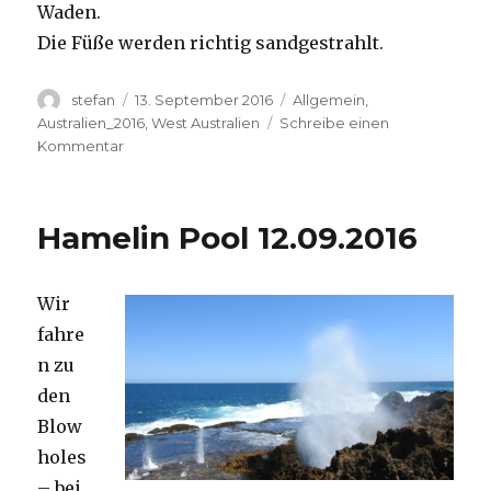
Waden.
Die Füße werden richtig sandgestrahlt.
Autor
Veröffentlicht
Kategorien
stefan
13. September 2016
Allgemein
,
am
Australien_2016
,
West Australien
Schreibe einen
zu
Kommentar
Cape
Range
13.09.2016
Hamelin Pool 12.09.2016
Wir
fahre
n zu
den
Blow
holes
– bei