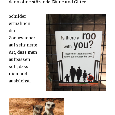
dann ohne störende Zäune und Gitter.
Schilder
ermahnen
den
Zoobesucher
auf sehr nette
Art, dass man
aufpassen
soll, dass
niemand
ausbüchst.