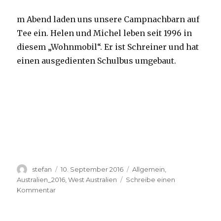
m Abend laden uns unsere Campnachbarn auf
Tee ein. Helen und Michel leben seit 1996 in
diesem „Wohnmobil“. Er ist Schreiner und hat
einen ausgedienten Schulbus umgebaut.
Autor
Veröffentlicht
Kategorien
stefan
10. September 2016
Allgemein
,
am
Australien_2016
,
West Australien
Schreibe einen
zu
Kommentar
Yardie
Creek
10.09.2016