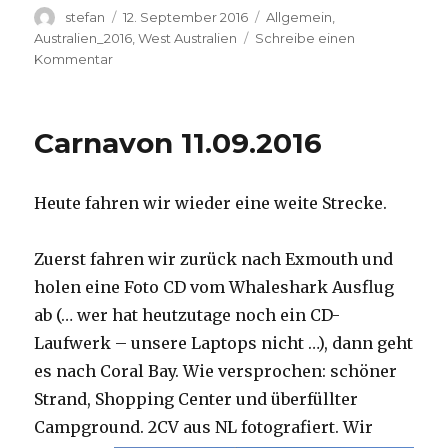
Autor
Veröffentlicht
Kategorien
stefan
12. September 2016
Allgemein
,
am
Australien_2016
,
West Australien
Schreibe einen
zu
Kommentar
Hamelin
Pool
12.09.2016
Carnavon 11.09.2016
Heute fahren wir wieder eine weite Strecke.
Zuerst fahren wir zurück nach Exmouth und
holen eine Foto CD vom Whaleshark Ausflug
ab (… wer hat heutzutage noch ein CD-
Laufwerk – unsere Laptops nicht …), dann geht
es nach Coral Bay. Wie versprochen: schöner
Strand, Shopping Center und überfüllter
Campground.
2CV aus NL fotografiert. Wir