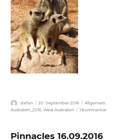
Autor
Veröffentlicht
Kategorien
stefan
20. September 2016
Allgemein
,
am
zu
Australien_2016
,
West Australien
1 Kommentar
Perth
Zoo
20.09.2016
Pinnacles 16.09.2016