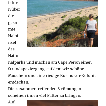
fahre
n über
die
gesa
mte
Halbi
nsel
des
Natio
nalparks und machen am Cape Peron einen
Strandspaziergang, auf dem wir schöne
Muscheln und eine riesige Kormoran-Kolonie
entdecken.
Die zusammentreffenden Strömungen
scheinen ihnen viel Futter zu bringen.
Auf