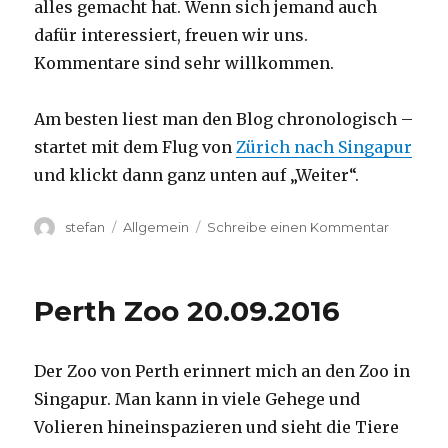
alles gemacht hat. Wenn sich jemand auch
dafür interessiert, freuen wir uns.
Kommentare sind sehr willkommen.
Am besten liest man den Blog chronologisch –
startet mit dem Flug von
Zürich nach Singapur
und klickt dann ganz unten auf „Weiter“.
Autor
Kategorien
zu
stefan
Allgemein
Schreibe einen Kommentar
Australie
2016
–
Perth Zoo 20.09.2016
von
Darwin
nach
Der Zoo von Perth erinnert mich an den Zoo in
Perth
Singapur. Man kann in viele Gehege und
Volieren hineinspazieren und sieht die Tiere