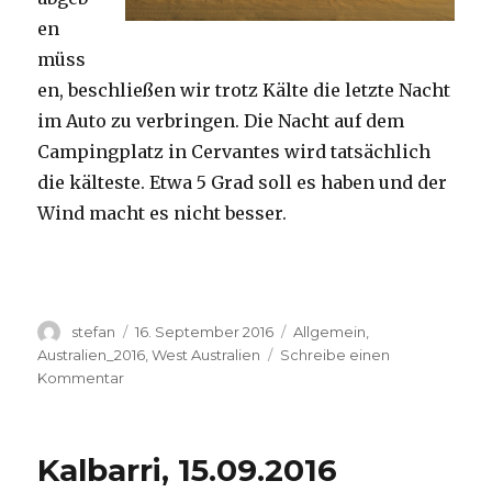
en
müss
en, beschließen wir trotz Kälte die letzte Nacht
im Auto zu verbringen. Die Nacht auf dem
Campingplatz in Cervantes wird tatsächlich
die kälteste. Etwa 5 Grad soll es haben und der
Wind macht es nicht besser.
Autor
Veröffentlicht
Kategorien
stefan
16. September 2016
Allgemein
,
am
Australien_2016
,
West Australien
Schreibe einen
zu
Kommentar
Pinnacles
16.09.2016
Kalbarri, 15.09.2016