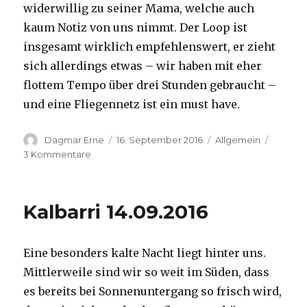
widerwillig zu seiner Mama, welche auch
kaum Notiz von uns nimmt. Der Loop ist
insgesamt wirklich empfehlenswert, er zieht
sich allerdings etwas – wir haben mit eher
flottem Tempo über drei Stunden gebraucht –
und eine Fliegennetz ist ein must have.
Autor
Veröffentlicht
Kategorien
Dagmar Erne
16. September 2016
Allgemein
am
zu
3 Kommentare
Kalbarri,
15.09.2016
Kalbarri 14.09.2016
Eine besonders kalte Nacht liegt hinter uns.
Mittlerweile sind wir so weit im Süden, dass
es bereits bei Sonnenuntergang so frisch wird,