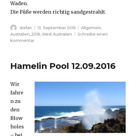
Waden.
Die Füße werden richtig sandgestrahlt.
Autor
Veröffentlicht
Kategorien
stefan
13. September 2016
Allgemein
,
am
Australien_2016
,
West Australien
Schreibe einen
zu
Kommentar
Cape
Range
13.09.2016
Hamelin Pool 12.09.2016
Wir
fahre
n zu
den
Blow
holes
– bei