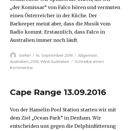
„der Komissar“ von Falco hören und vermuten
einen Österreicher in der Küche. Der
Barkeeper meint aber, dass die Musik vom
Radio kommt. Erstaunlich, dass Falco in
Australien immer noch läuft.
Autor
Veröffentlicht
Kategorien
stefan
14. September 2016
Allgemein
,
am
Australien_2016
,
West Australien
Schreibe einen
zu
Kommentar
Kalbarri
14.09.2016
Cape Range 13.09.2016
Von der Hamelin Pool Station starten wir mit
dem Ziel „Ocean Park“ in Denham. Wir
entscheiden uns gegen die Delphinfütterung