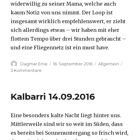
widerwillig zu seiner Mama, welche auch
kaum Notiz von uns nimmt. Der Loop ist
insgesamt wirklich empfehlenswert, er zieht
sich allerdings etwas – wir haben mit eher
flottem Tempo über drei Stunden gebraucht –
und eine Fliegennetz ist ein must have.
Autor
Veröffentlicht
Kategorien
Dagmar Erne
16. September 2016
Allgemein
am
zu
3 Kommentare
Kalbarri,
15.09.2016
Kalbarri 14.09.2016
Eine besonders kalte Nacht liegt hinter uns.
Mittlerweile sind wir so weit im Süden, dass
es bereits bei Sonnenuntergang so frisch wird,