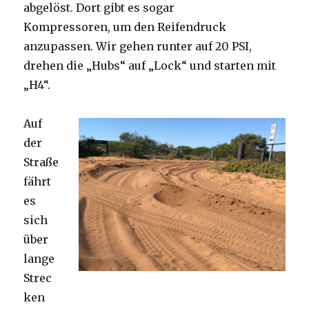
abgelöst. Dort gibt es sogar
Kompressoren, um den Reifendruck
anzupassen. Wir gehen runter auf 20 PSI,
drehen die „Hubs“ auf „Lock“ und starten mit
„H4“.
Auf
der
Straße
fährt
es
sich
über
lange
Strec
ken