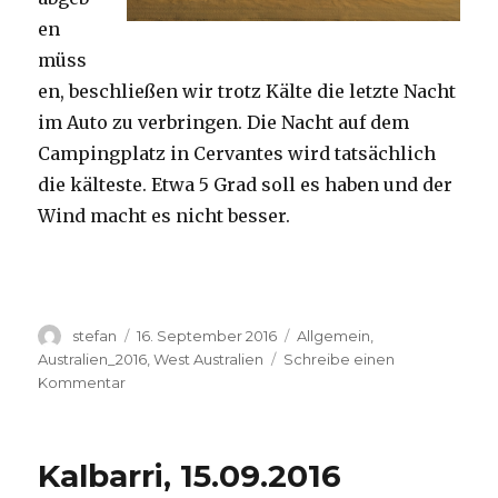
en
müss
en, beschließen wir trotz Kälte die letzte Nacht
im Auto zu verbringen. Die Nacht auf dem
Campingplatz in Cervantes wird tatsächlich
die kälteste. Etwa 5 Grad soll es haben und der
Wind macht es nicht besser.
Autor
Veröffentlicht
Kategorien
stefan
16. September 2016
Allgemein
,
am
Australien_2016
,
West Australien
Schreibe einen
zu
Kommentar
Pinnacles
16.09.2016
Kalbarri, 15.09.2016