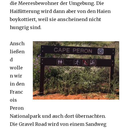
die Meeresbewohner der Umgebung. Die
Haifütterung wird dann aber von den Haien
boykottiert, weil sie anscheinend nicht
hungrig sind.
Ansch
ließen
d
wolle
n wir
in den
Franc
ois
Peron
Nationalpark und auch dort übernachten.
Die Gravel Road wird von einem Sandweg