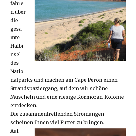
fahre
n über
die
gesa
mte
Halbi
nsel
des
Natio
nalparks und machen am Cape Peron einen
Strandspaziergang, auf dem wir schöne
Muscheln und eine riesige Kormoran-Kolonie
entdecken.
Die zusammentreffenden Strömungen
scheinen ihnen viel Futter zu bringen.
Auf