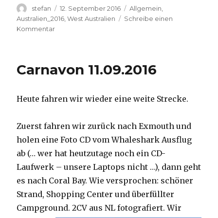
Autor
Veröffentlicht
Kategorien
stefan
12. September 2016
Allgemein
,
am
Australien_2016
,
West Australien
Schreibe einen
zu
Kommentar
Hamelin
Pool
12.09.2016
Carnavon 11.09.2016
Heute fahren wir wieder eine weite Strecke.
Zuerst fahren wir zurück nach Exmouth und
holen eine Foto CD vom Whaleshark Ausflug
ab (… wer hat heutzutage noch ein CD-
Laufwerk – unsere Laptops nicht …), dann geht
es nach Coral Bay. Wie versprochen: schöner
Strand, Shopping Center und überfüllter
Campground.
2CV aus NL fotografiert. Wir