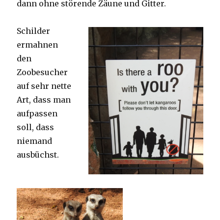
dann ohne störende Zäune und Gitter.
Schilder
ermahnen
den
Zoobesucher
auf sehr nette
Art, dass man
aufpassen
soll, dass
niemand
ausbüchst.