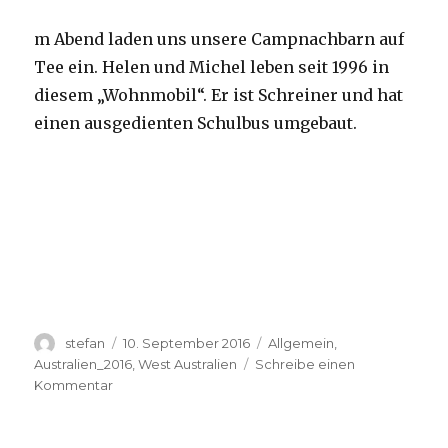
m Abend laden uns unsere Campnachbarn auf
Tee ein. Helen und Michel leben seit 1996 in
diesem „Wohnmobil“. Er ist Schreiner und hat
einen ausgedienten Schulbus umgebaut.
Autor
Veröffentlicht
Kategorien
stefan
10. September 2016
Allgemein
,
am
Australien_2016
,
West Australien
Schreibe einen
zu
Kommentar
Yardie
Creek
10.09.2016