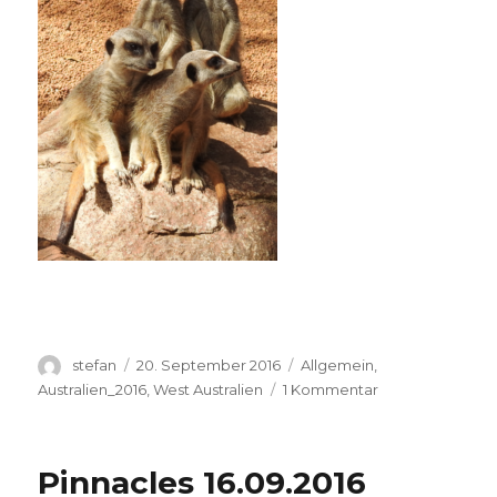
Autor
Veröffentlicht
Kategorien
stefan
20. September 2016
Allgemein
,
am
zu
Australien_2016
,
West Australien
1 Kommentar
Perth
Zoo
20.09.2016
Pinnacles 16.09.2016