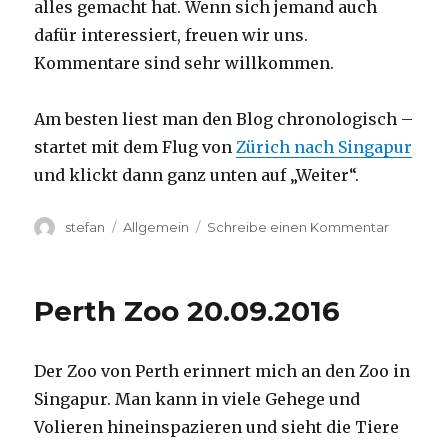
alles gemacht hat. Wenn sich jemand auch
dafür interessiert, freuen wir uns.
Kommentare sind sehr willkommen.
Am besten liest man den Blog chronologisch –
startet mit dem Flug von
Zürich nach Singapur
und klickt dann ganz unten auf „Weiter“.
Autor
Kategorien
zu
stefan
Allgemein
Schreibe einen Kommentar
Australie
2016
–
Perth Zoo 20.09.2016
von
Darwin
nach
Der Zoo von Perth erinnert mich an den Zoo in
Perth
Singapur. Man kann in viele Gehege und
Volieren hineinspazieren und sieht die Tiere