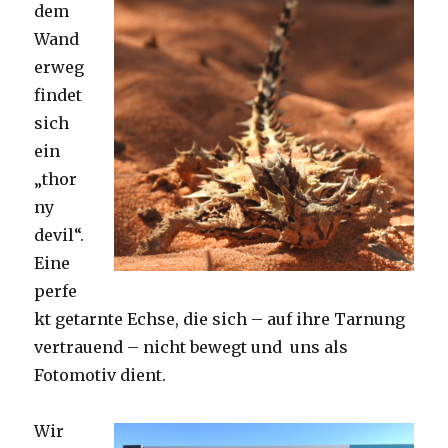
dem
Wand
erweg
findet
sich
ein
„thor
ny
devil“.
Eine
perfe
kt getarnte Echse, die sich – auf ihre Tarnung
vertrauend – nicht bewegt und uns als
Fotomotiv dient.
Wir