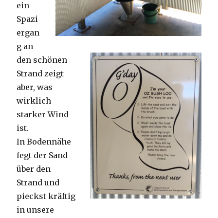
ein
Spazi
ergan
g an
den schönen
Strand zeigt
aber, was
wirklich
starker Wind
ist.
In Bodennähe
fegt der Sand
über den
Strand und
pieckst kräftig
in unsere