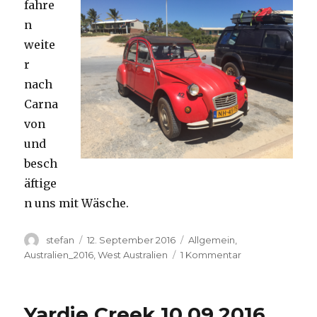
fahre
n
weite
r
nach
Carna
von
und
besch
äftige
n uns mit Wäsche.
Autor
Veröffentlicht
Kategorien
stefan
12. September 2016
Allgemein
,
am
zu
Australien_2016
,
West Australien
1 Kommentar
Carnavon
11.09.2016
Yardie Creek 10.09.2016