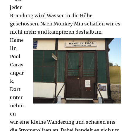
jeder
Brandung wird Wasser in die Höhe
geschossen. Nach Monkey Mia schaffen wir es
nicht mehr und kampieren deshalb im
Hame
lin
Pool
Carav
anpar
k.
Dort
unter
nehm
en
wir eine kleine Wanderung und schauen uns
die Stromatoliten an. Dabei handelt es sich um