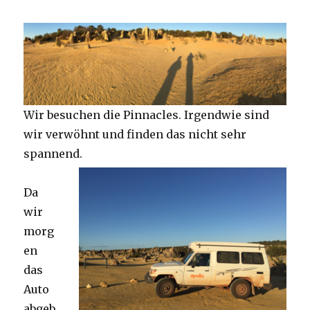
Wir besuchen die Pinnacles. Irgendwie sind
wir verwöhnt und finden das nicht sehr
spannend.
Da
wir
morg
en
das
Auto
abgeb