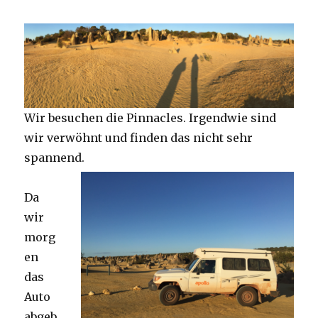
Wir besuchen die Pinnacles. Irgendwie sind
wir verwöhnt und finden das nicht sehr
spannend.
Da
wir
morg
en
das
Auto
abgeb