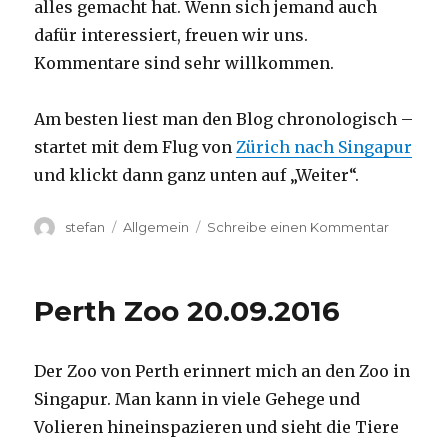
alles gemacht hat. Wenn sich jemand auch
dafür interessiert, freuen wir uns.
Kommentare sind sehr willkommen.
Am besten liest man den Blog chronologisch –
startet mit dem Flug von
Zürich nach Singapur
und klickt dann ganz unten auf „Weiter“.
Autor
Kategorien
zu
stefan
Allgemein
Schreibe einen Kommentar
Australie
2016
–
Perth Zoo 20.09.2016
von
Darwin
nach
Der Zoo von Perth erinnert mich an den Zoo in
Perth
Singapur. Man kann in viele Gehege und
Volieren hineinspazieren und sieht die Tiere