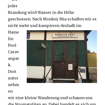
jeder
Brandung wird Wasser in die Höhe
geschossen. Nach Monkey Mia schaffen wir es
nicht mehr und kampieren deshalb im
Hame
lin
Pool
Carav
anpar
k.
Dort
unter
nehm
en
wir eine kleine Wanderung und schauen uns
die Stromatoliten an. Dabei handelt es sich um