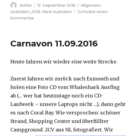
Autor
Veröffentlicht
Kategorien
stefan
12. September 2016
Allgemein
,
am
Australien_2016
,
West Australien
Schreibe einen
zu
Kommentar
Hamelin
Pool
12.09.2016
Carnavon 11.09.2016
Heute fahren wir wieder eine weite Strecke.
Zuerst fahren wir zurück nach Exmouth und
holen eine Foto CD vom Whaleshark Ausflug
ab (… wer hat heutzutage noch ein CD-
Laufwerk – unsere Laptops nicht …), dann geht
es nach Coral Bay. Wie versprochen: schöner
Strand, Shopping Center und überfüllter
Campground.
2CV aus NL fotografiert. Wir