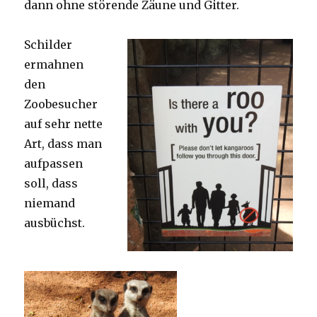
dann ohne störende Zäune und Gitter.
Schilder
ermahnen
den
Zoobesucher
auf sehr nette
Art, dass man
aufpassen
soll, dass
niemand
ausbüchst.