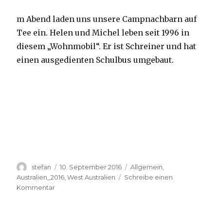
m Abend laden uns unsere Campnachbarn auf
Tee ein. Helen und Michel leben seit 1996 in
diesem „Wohnmobil“. Er ist Schreiner und hat
einen ausgedienten Schulbus umgebaut.
Autor
Veröffentlicht
Kategorien
stefan
10. September 2016
Allgemein
,
am
Australien_2016
,
West Australien
Schreibe einen
zu
Kommentar
Yardie
Creek
10.09.2016