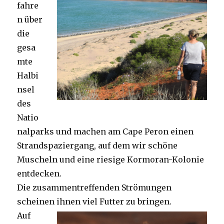
fahre
n über
die
gesa
mte
Halbi
nsel
des
Natio
nalparks und machen am Cape Peron einen
Strandspaziergang, auf dem wir schöne
Muscheln und eine riesige Kormoran-Kolonie
entdecken.
Die zusammentreffenden Strömungen
scheinen ihnen viel Futter zu bringen.
Auf