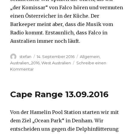
„der Komissar“ von Falco hören und vermuten
einen Österreicher in der Küche. Der
Barkeeper meint aber, dass die Musik vom
Radio kommt. Erstaunlich, dass Falco in
Australien immer noch läuft.
Autor
Veröffentlicht
Kategorien
stefan
14. September 2016
Allgemein
,
am
Australien_2016
,
West Australien
Schreibe einen
zu
Kommentar
Kalbarri
14.09.2016
Cape Range 13.09.2016
Von der Hamelin Pool Station starten wir mit
dem Ziel „Ocean Park“ in Denham. Wir
entscheiden uns gegen die Delphinfütterung