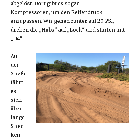
abgelöst. Dort gibt es sogar
Kompressoren, um den Reifendruck
anzupassen. Wir gehen runter auf 20 PSI,
drehen die „Hubs“ auf „Lock“ und starten mit
„H4“.
Auf
der
Straße
fährt
es
sich
über
lange
Strec
ken