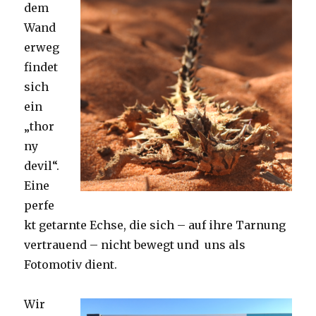
dem
Wand
erweg
findet
sich
ein
„thor
ny
devil“.
Eine
perfe
kt getarnte Echse, die sich – auf ihre Tarnung
vertrauend – nicht bewegt und uns als
Fotomotiv dient.
Wir