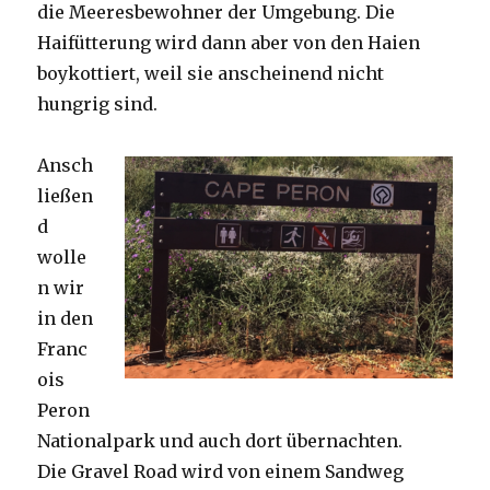
die Meeresbewohner der Umgebung. Die
Haifütterung wird dann aber von den Haien
boykottiert, weil sie anscheinend nicht
hungrig sind.
Ansch
ließen
d
wolle
n wir
in den
Franc
ois
Peron
Nationalpark und auch dort übernachten.
Die Gravel Road wird von einem Sandweg