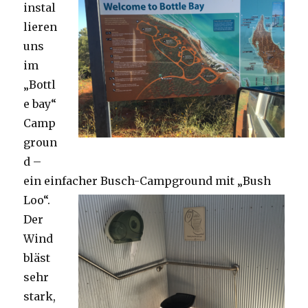
instal
lieren
uns
im
„Bottl
e bay“
Camp
groun
d –
ein einfacher Busch-Campground mit „Bush
Loo“.
Der
Wind
bläst
sehr
stark,