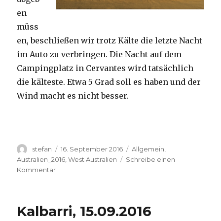
en
müss
en, beschließen wir trotz Kälte die letzte Nacht
im Auto zu verbringen. Die Nacht auf dem
Campingplatz in Cervantes wird tatsächlich
die kälteste. Etwa 5 Grad soll es haben und der
Wind macht es nicht besser.
Autor
Veröffentlicht
Kategorien
stefan
16. September 2016
Allgemein
,
am
Australien_2016
,
West Australien
Schreibe einen
zu
Kommentar
Pinnacles
16.09.2016
Kalbarri, 15.09.2016