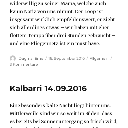
widerwillig zu seiner Mama, welche auch
kaum Notiz von uns nimmt. Der Loop ist
insgesamt wirklich empfehlenswert, er zieht
sich allerdings etwas – wir haben mit eher
flottem Tempo über drei Stunden gebraucht –
und eine Fliegennetz ist ein must have.
Autor
Veröffentlicht
Kategorien
Dagmar Erne
16. September 2016
Allgemein
am
zu
3 Kommentare
Kalbarri,
15.09.2016
Kalbarri 14.09.2016
Eine besonders kalte Nacht liegt hinter uns.
Mittlerweile sind wir so weit im Süden, dass
es bereits bei Sonnenuntergang so frisch wird,