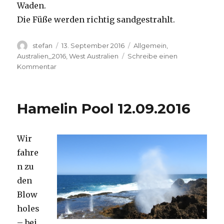
Waden.
Die Füße werden richtig sandgestrahlt.
Autor
Veröffentlicht
Kategorien
stefan
13. September 2016
Allgemein
,
am
Australien_2016
,
West Australien
Schreibe einen
zu
Kommentar
Cape
Range
13.09.2016
Hamelin Pool 12.09.2016
Wir
fahre
n zu
den
Blow
holes
– bei