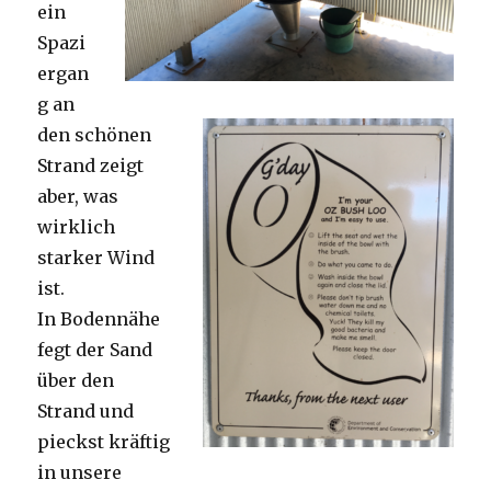
ein
Spazi
ergan
g an
den schönen
Strand zeigt
aber, was
wirklich
starker Wind
ist.
In Bodennähe
fegt der Sand
über den
Strand und
pieckst kräftig
in unsere