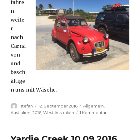
fahre
n
weite
r
nach
Carna
von
und
besch
äftige
n uns mit Wäsche.
Autor
Veröffentlicht
Kategorien
stefan
12. September 2016
Allgemein
,
am
zu
Australien_2016
,
West Australien
1 Kommentar
Carnavon
11.09.2016
Yardie Creek 10.09.2016