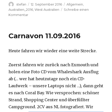
Autor
Veröffentlicht
Kategorien
stefan
12. September 2016
Allgemein
,
am
Australien_2016
,
West Australien
Schreibe einen
zu
Kommentar
Hamelin
Pool
12.09.2016
Carnavon 11.09.2016
Heute fahren wir wieder eine weite Strecke.
Zuerst fahren wir zurück nach Exmouth und
holen eine Foto CD vom Whaleshark Ausflug
ab (… wer hat heutzutage noch ein CD-
Laufwerk – unsere Laptops nicht …), dann geht
es nach Coral Bay. Wie versprochen: schöner
Strand, Shopping Center und überfüllter
Campground.
2CV aus NL fotografiert. Wir