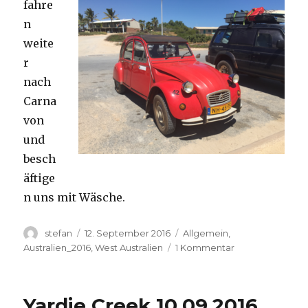
fahre
n
weite
r
nach
Carna
von
und
besch
äftige
n uns mit Wäsche.
Autor
Veröffentlicht
Kategorien
stefan
12. September 2016
Allgemein
,
am
zu
Australien_2016
,
West Australien
1 Kommentar
Carnavon
11.09.2016
Yardie Creek 10.09.2016