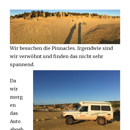
Wir besuchen die Pinnacles. Irgendwie sind
wir verwöhnt und finden das nicht sehr
spannend.
Da
wir
morg
en
das
Auto
abgeb