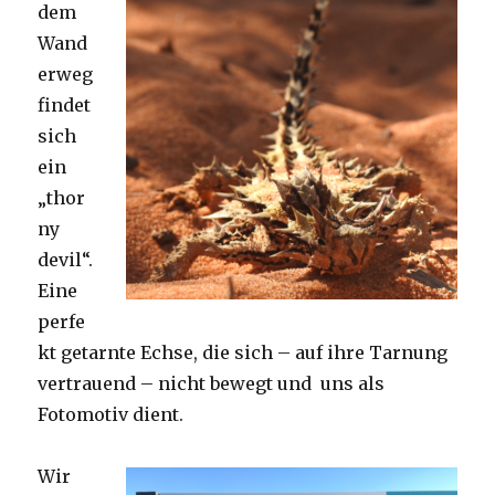
dem
Wand
erweg
findet
sich
ein
„thor
ny
devil“.
Eine
perfe
kt getarnte Echse, die sich – auf ihre Tarnung
vertrauend – nicht bewegt und uns als
Fotomotiv dient.
Wir