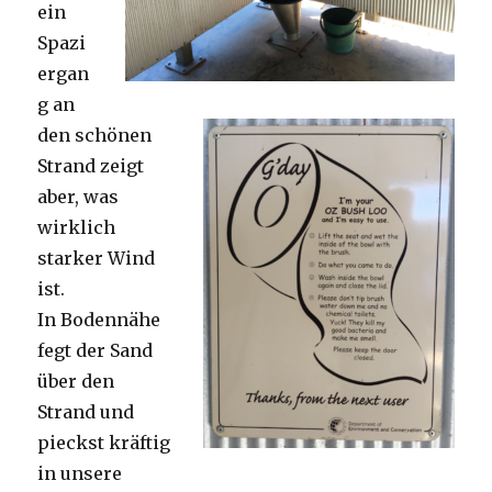
ein
Spazi
ergan
g an
den schönen
Strand zeigt
aber, was
wirklich
starker Wind
ist.
In Bodennähe
fegt der Sand
über den
Strand und
pieckst kräftig
in unsere