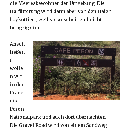
die Meeresbewohner der Umgebung. Die
Haifütterung wird dann aber von den Haien
boykottiert, weil sie anscheinend nicht
hungrig sind.
Ansch
ließen
d
wolle
n wir
in den
Franc
ois
Peron
Nationalpark und auch dort übernachten.
Die Gravel Road wird von einem Sandweg