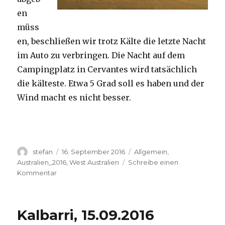
en
müss
en, beschließen wir trotz Kälte die letzte Nacht
im Auto zu verbringen. Die Nacht auf dem
Campingplatz in Cervantes wird tatsächlich
die kälteste. Etwa 5 Grad soll es haben und der
Wind macht es nicht besser.
Autor
Veröffentlicht
Kategorien
stefan
16. September 2016
Allgemein
,
am
Australien_2016
,
West Australien
Schreibe einen
zu
Kommentar
Pinnacles
16.09.2016
Kalbarri, 15.09.2016