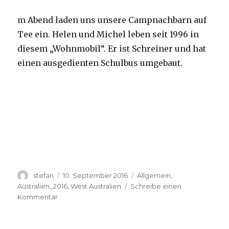
m Abend laden uns unsere Campnachbarn auf
Tee ein. Helen und Michel leben seit 1996 in
diesem „Wohnmobil“. Er ist Schreiner und hat
einen ausgedienten Schulbus umgebaut.
Autor
Veröffentlicht
Kategorien
stefan
10. September 2016
Allgemein
,
am
Australien_2016
,
West Australien
Schreibe einen
zu
Kommentar
Yardie
Creek
10.09.2016