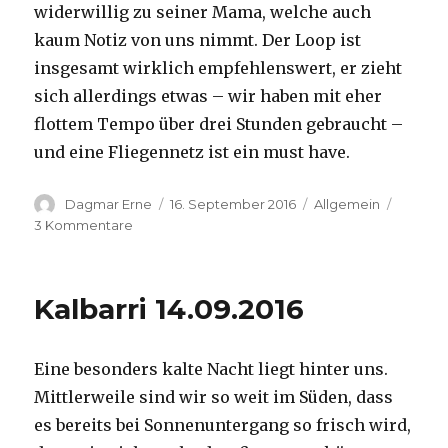
widerwillig zu seiner Mama, welche auch
kaum Notiz von uns nimmt. Der Loop ist
insgesamt wirklich empfehlenswert, er zieht
sich allerdings etwas – wir haben mit eher
flottem Tempo über drei Stunden gebraucht –
und eine Fliegennetz ist ein must have.
Autor
Veröffentlicht
Kategorien
Dagmar Erne
16. September 2016
Allgemein
am
zu
3 Kommentare
Kalbarri,
15.09.2016
Kalbarri 14.09.2016
Eine besonders kalte Nacht liegt hinter uns.
Mittlerweile sind wir so weit im Süden, dass
es bereits bei Sonnenuntergang so frisch wird,