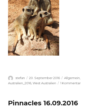
Autor
Veröffentlicht
Kategorien
stefan
20. September 2016
Allgemein
,
am
zu
Australien_2016
,
West Australien
1 Kommentar
Perth
Zoo
20.09.2016
Pinnacles 16.09.2016