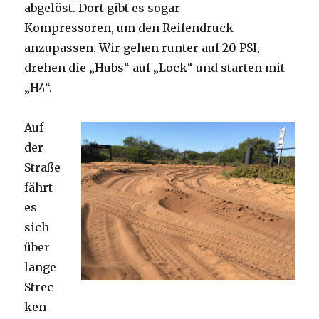
abgelöst. Dort gibt es sogar
Kompressoren, um den Reifendruck
anzupassen. Wir gehen runter auf 20 PSI,
drehen die „Hubs“ auf „Lock“ und starten mit
„H4“.
Auf
der
Straße
fährt
es
sich
über
lange
Strec
ken