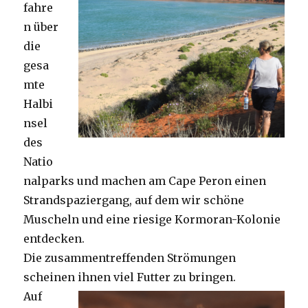
fahre
n über
die
gesa
mte
Halbi
nsel
des
Natio
nalparks und machen am Cape Peron einen
Strandspaziergang, auf dem wir schöne
Muscheln und eine riesige Kormoran-Kolonie
entdecken.
Die zusammentreffenden Strömungen
scheinen ihnen viel Futter zu bringen.
Auf