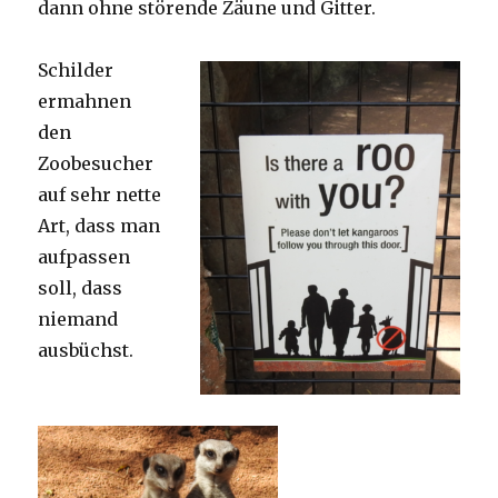
dann ohne störende Zäune und Gitter.
Schilder
ermahnen
den
Zoobesucher
auf sehr nette
Art, dass man
aufpassen
soll, dass
niemand
ausbüchst.