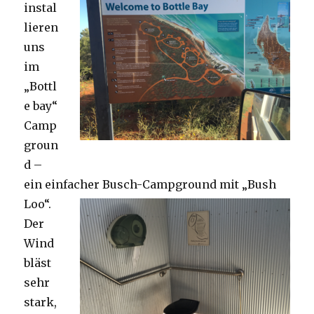
instal
lieren
uns
im
„Bottl
e bay“
Camp
groun
d –
ein einfacher Busch-Campground mit „Bush
Loo“.
Der
Wind
bläst
sehr
stark,