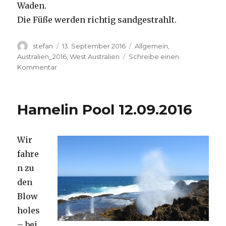
Waden.
Die Füße werden richtig sandgestrahlt.
Autor
Veröffentlicht
Kategorien
stefan
13. September 2016
Allgemein
,
am
Australien_2016
,
West Australien
Schreibe einen
zu
Kommentar
Cape
Range
13.09.2016
Hamelin Pool 12.09.2016
Wir
fahre
n zu
den
Blow
holes
– bei