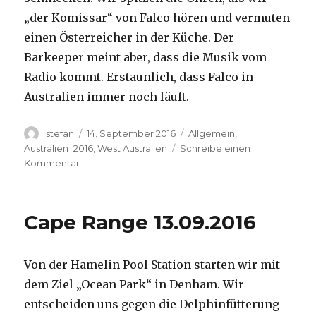
„der Komissar“ von Falco hören und vermuten
einen Österreicher in der Küche. Der
Barkeeper meint aber, dass die Musik vom
Radio kommt. Erstaunlich, dass Falco in
Australien immer noch läuft.
Autor
Veröffentlicht
Kategorien
stefan
14. September 2016
Allgemein
,
am
Australien_2016
,
West Australien
Schreibe einen
zu
Kommentar
Kalbarri
14.09.2016
Cape Range 13.09.2016
Von der Hamelin Pool Station starten wir mit
dem Ziel „Ocean Park“ in Denham. Wir
entscheiden uns gegen die Delphinfütterung