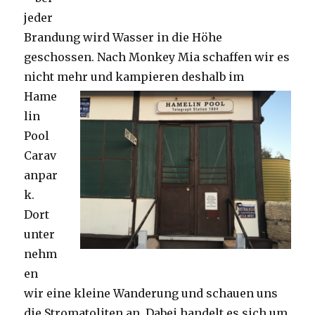
jeder
Brandung wird Wasser in die Höhe
geschossen. Nach Monkey Mia schaffen wir es
nicht mehr und kampieren deshalb im
Hame
lin
Pool
Carav
anpar
k.
Dort
unter
nehm
en
wir eine kleine Wanderung und schauen uns
die Stromatoliten an. Dabei handelt es sich um