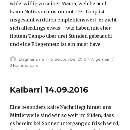
widerwillig zu seiner Mama, welche auch
kaum Notiz von uns nimmt. Der Loop ist
insgesamt wirklich empfehlenswert, er zieht
sich allerdings etwas – wir haben mit eher
flottem Tempo über drei Stunden gebraucht –
und eine Fliegennetz ist ein must have.
Autor
Veröffentlicht
Kategorien
Dagmar Erne
16. September 2016
Allgemein
am
zu
3 Kommentare
Kalbarri,
15.09.2016
Kalbarri 14.09.2016
Eine besonders kalte Nacht liegt hinter uns.
Mittlerweile sind wir so weit im Süden, dass
es bereits bei Sonnenuntergang so frisch wird,