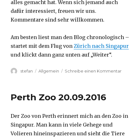
alles gemacht hat. Wenn sich jemand auch
dafür interessiert, freuen wir uns.
Kommentare sind sehr willkommen.
Am besten liest man den Blog chronologisch –
startet mit dem Flug von
Zürich nach Singapur
und klickt dann ganz unten auf „Weiter“.
Autor
Kategorien
zu
stefan
Allgemein
Schreibe einen Kommentar
Australie
2016
–
Perth Zoo 20.09.2016
von
Darwin
nach
Der Zoo von Perth erinnert mich an den Zoo in
Perth
Singapur. Man kann in viele Gehege und
Volieren hineinspazieren und sieht die Tiere