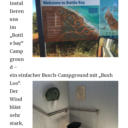
instal
lieren
uns
im
„Bottl
e bay“
Camp
groun
d –
ein einfacher Busch-Campground mit „Bush
Loo“.
Der
Wind
bläst
sehr
stark,