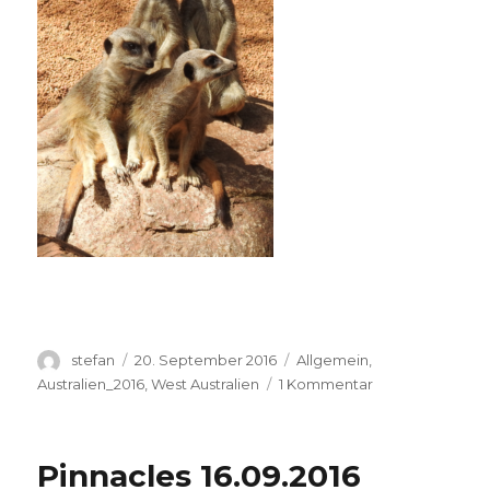
Autor
Veröffentlicht
Kategorien
stefan
20. September 2016
Allgemein
,
am
zu
Australien_2016
,
West Australien
1 Kommentar
Perth
Zoo
20.09.2016
Pinnacles 16.09.2016