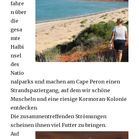
fahre
n über
die
gesa
mte
Halbi
nsel
des
Natio
nalparks und machen am Cape Peron einen
Strandspaziergang, auf dem wir schöne
Muscheln und eine riesige Kormoran-Kolonie
entdecken.
Die zusammentreffenden Strömungen
scheinen ihnen viel Futter zu bringen.
Auf