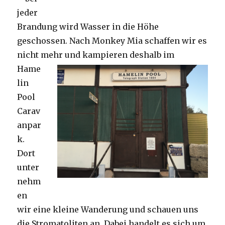
jeder
Brandung wird Wasser in die Höhe
geschossen. Nach Monkey Mia schaffen wir es
nicht mehr und kampieren deshalb im
Hame
lin
Pool
Carav
anpar
k.
Dort
unter
nehm
en
wir eine kleine Wanderung und schauen uns
die Stromatoliten an. Dabei handelt es sich um