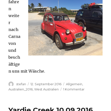
fahre
n
weite
r
nach
Carna
von
und
besch
äftige
n uns mit Wäsche.
Autor
Veröffentlicht
Kategorien
stefan
12. September 2016
Allgemein
,
am
zu
Australien_2016
,
West Australien
1 Kommentar
Carnavon
11.09.2016
Yardie Creek 10.09.2016