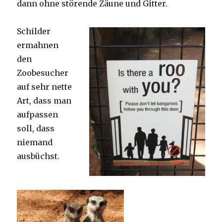
dann ohne störende Zäune und Gitter.
Schilder
ermahnen
den
Zoobesucher
auf sehr nette
Art, dass man
aufpassen
soll, dass
niemand
ausbüchst.