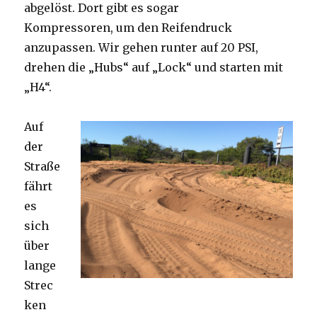
abgelöst. Dort gibt es sogar
Kompressoren, um den Reifendruck
anzupassen. Wir gehen runter auf 20 PSI,
drehen die „Hubs“ auf „Lock“ und starten mit
„H4“.
Auf
der
Straße
fährt
es
sich
über
lange
Strec
ken