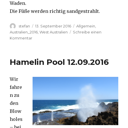
Waden.
Die Füße werden richtig sandgestrahlt.
Autor
Veröffentlicht
Kategorien
stefan
13. September 2016
Allgemein
,
am
Australien_2016
,
West Australien
Schreibe einen
zu
Kommentar
Cape
Range
13.09.2016
Hamelin Pool 12.09.2016
Wir
fahre
n zu
den
Blow
holes
– bei