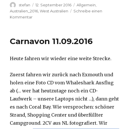
Autor
Veröffentlicht
Kategorien
stefan
12. September 2016
Allgemein
,
am
Australien_2016
,
West Australien
Schreibe einen
zu
Kommentar
Hamelin
Pool
12.09.2016
Carnavon 11.09.2016
Heute fahren wir wieder eine weite Strecke.
Zuerst fahren wir zurück nach Exmouth und
holen eine Foto CD vom Whaleshark Ausflug
ab (… wer hat heutzutage noch ein CD-
Laufwerk – unsere Laptops nicht …), dann geht
es nach Coral Bay. Wie versprochen: schöner
Strand, Shopping Center und überfüllter
Campground.
2CV aus NL fotografiert. Wir