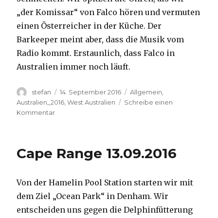
„der Komissar“ von Falco hören und vermuten
einen Österreicher in der Küche. Der
Barkeeper meint aber, dass die Musik vom
Radio kommt. Erstaunlich, dass Falco in
Australien immer noch läuft.
Autor
Veröffentlicht
Kategorien
stefan
14. September 2016
Allgemein
,
am
Australien_2016
,
West Australien
Schreibe einen
zu
Kommentar
Kalbarri
14.09.2016
Cape Range 13.09.2016
Von der Hamelin Pool Station starten wir mit
dem Ziel „Ocean Park“ in Denham. Wir
entscheiden uns gegen die Delphinfütterung