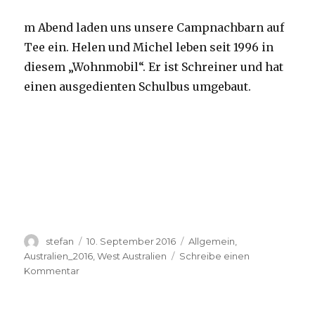
m Abend laden uns unsere Campnachbarn auf
Tee ein. Helen und Michel leben seit 1996 in
diesem „Wohnmobil“. Er ist Schreiner und hat
einen ausgedienten Schulbus umgebaut.
Autor
Veröffentlicht
Kategorien
stefan
10. September 2016
Allgemein
,
am
Australien_2016
,
West Australien
Schreibe einen
zu
Kommentar
Yardie
Creek
10.09.2016