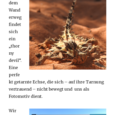
dem
Wand
erweg
findet
sich
ein
„thor
ny
devil“.
Eine
perfe
kt getarnte Echse, die sich – auf ihre Tarnung
vertrauend – nicht bewegt und uns als
Fotomotiv dient.
Wir