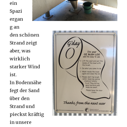
ein
Spazi
ergan
g an
den schönen
Strand zeigt
aber, was
wirklich
starker Wind
ist.
In Bodennähe
fegt der Sand
über den
Strand und
pieckst kräftig
in unsere