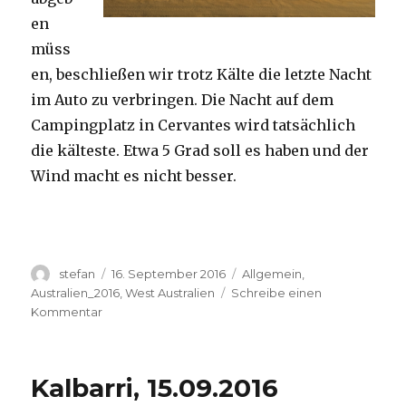
en
müss
en, beschließen wir trotz Kälte die letzte Nacht
im Auto zu verbringen. Die Nacht auf dem
Campingplatz in Cervantes wird tatsächlich
die kälteste. Etwa 5 Grad soll es haben und der
Wind macht es nicht besser.
Autor
Veröffentlicht
Kategorien
stefan
16. September 2016
Allgemein
,
am
Australien_2016
,
West Australien
Schreibe einen
zu
Kommentar
Pinnacles
16.09.2016
Kalbarri, 15.09.2016