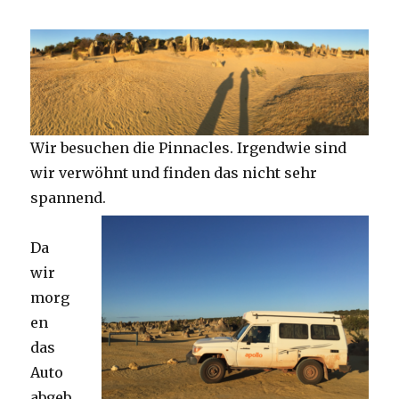
Wir besuchen die Pinnacles. Irgendwie sind
wir verwöhnt und finden das nicht sehr
spannend.
Da
wir
morg
en
das
Auto
abgeb