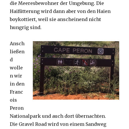
die Meeresbewohner der Umgebung. Die
Haifütterung wird dann aber von den Haien
boykottiert, weil sie anscheinend nicht
hungrig sind.
Ansch
ließen
d
wolle
n wir
in den
Franc
ois
Peron
Nationalpark und auch dort übernachten.
Die Gravel Road wird von einem Sandweg