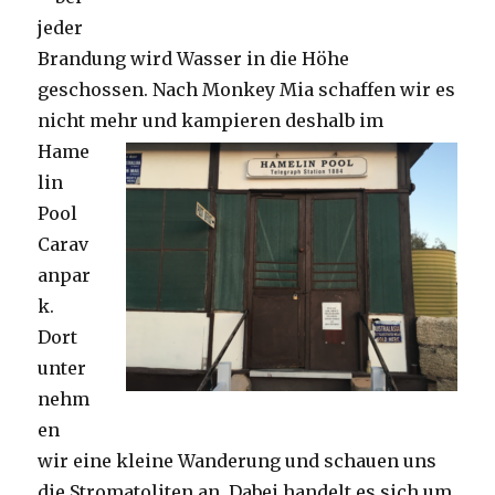
jeder
Brandung wird Wasser in die Höhe
geschossen. Nach Monkey Mia schaffen wir es
nicht mehr und kampieren deshalb im
Hame
lin
Pool
Carav
anpar
k.
Dort
unter
nehm
en
wir eine kleine Wanderung und schauen uns
die Stromatoliten an. Dabei handelt es sich um