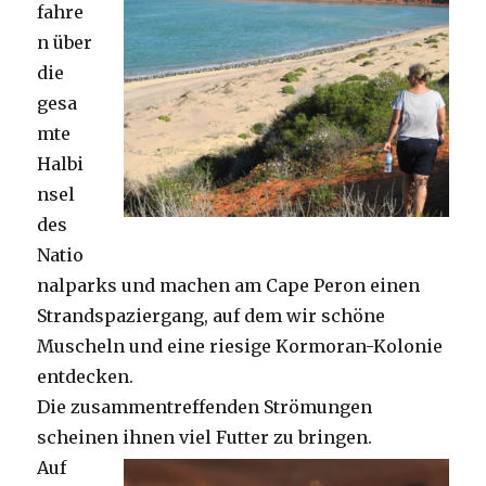
fahre
n über
die
gesa
mte
Halbi
nsel
des
Natio
nalparks und machen am Cape Peron einen
Strandspaziergang, auf dem wir schöne
Muscheln und eine riesige Kormoran-Kolonie
entdecken.
Die zusammentreffenden Strömungen
scheinen ihnen viel Futter zu bringen.
Auf