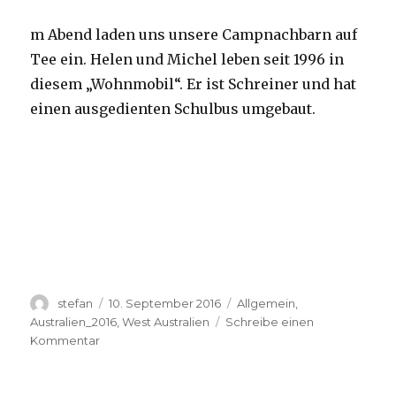
m Abend laden uns unsere Campnachbarn auf
Tee ein. Helen und Michel leben seit 1996 in
diesem „Wohnmobil“. Er ist Schreiner und hat
einen ausgedienten Schulbus umgebaut.
Autor
Veröffentlicht
Kategorien
stefan
10. September 2016
Allgemein
,
am
Australien_2016
,
West Australien
Schreibe einen
zu
Kommentar
Yardie
Creek
10.09.2016