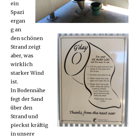
ein
Spazi
ergan
g an
den schönen
Strand zeigt
aber, was
wirklich
starker Wind
ist.
In Bodennähe
fegt der Sand
über den
Strand und
pieckst kräftig
in unsere