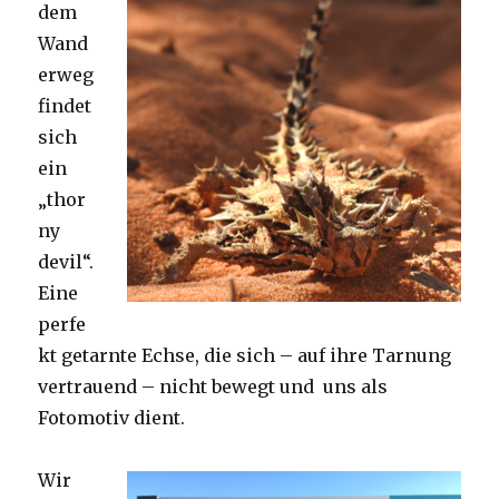
dem
Wand
erweg
findet
sich
ein
„thor
ny
devil“.
Eine
perfe
kt getarnte Echse, die sich – auf ihre Tarnung
vertrauend – nicht bewegt und uns als
Fotomotiv dient.
Wir