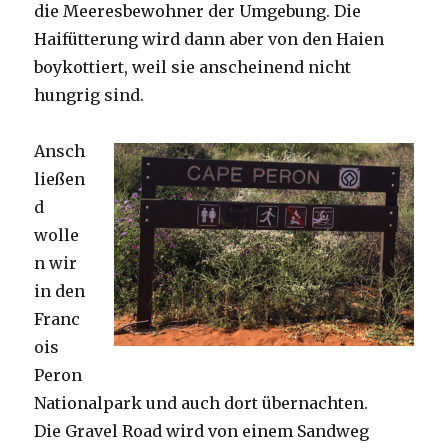
die Meeresbewohner der Umgebung. Die
Haifütterung wird dann aber von den Haien
boykottiert, weil sie anscheinend nicht
hungrig sind.
Ansch
ließen
d
wolle
n wir
in den
Franc
ois
Peron
Nationalpark und auch dort übernachten.
Die Gravel Road wird von einem Sandweg