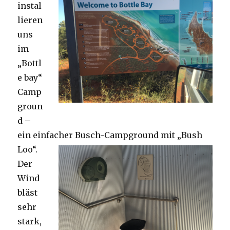
instal
lieren
uns
im
„Bottl
e bay“
Camp
groun
d –
ein einfacher Busch-Campground mit „Bush
Loo“.
Der
Wind
bläst
sehr
stark,