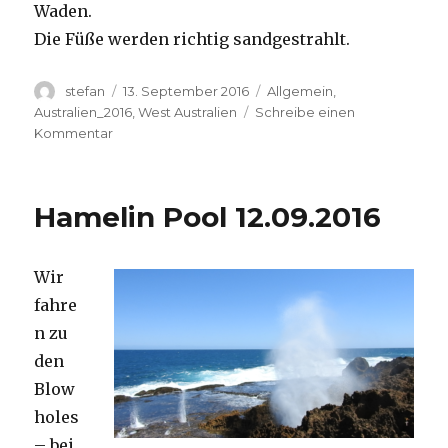
Waden.
Die Füße werden richtig sandgestrahlt.
Autor
Veröffentlicht
Kategorien
stefan
13. September 2016
Allgemein
,
am
Australien_2016
,
West Australien
Schreibe einen
zu
Kommentar
Cape
Range
13.09.2016
Hamelin Pool 12.09.2016
Wir
fahre
n zu
den
Blow
holes
– bei