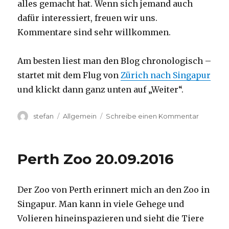
alles gemacht hat. Wenn sich jemand auch
dafür interessiert, freuen wir uns.
Kommentare sind sehr willkommen.
Am besten liest man den Blog chronologisch –
startet mit dem Flug von
Zürich nach Singapur
und klickt dann ganz unten auf „Weiter“.
Autor
Kategorien
zu
stefan
Allgemein
Schreibe einen Kommentar
Australie
2016
–
Perth Zoo 20.09.2016
von
Darwin
nach
Der Zoo von Perth erinnert mich an den Zoo in
Perth
Singapur. Man kann in viele Gehege und
Volieren hineinspazieren und sieht die Tiere