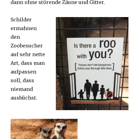
dann ohne störende Zäune und Gitter.
Schilder
ermahnen
den
Zoobesucher
auf sehr nette
Art, dass man
aufpassen
soll, dass
niemand
ausbüchst.