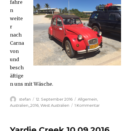
fahre
n
weite
r
nach
Carna
von
und
besch
äftige
n uns mit Wäsche.
Autor
Veröffentlicht
Kategorien
stefan
12. September 2016
Allgemein
,
am
zu
Australien_2016
,
West Australien
1 Kommentar
Carnavon
11.09.2016
Yardie Creek 10.09.2016