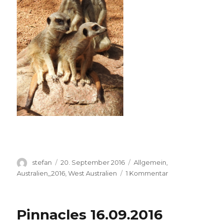
Autor
Veröffentlicht
Kategorien
stefan
20. September 2016
Allgemein
,
am
zu
Australien_2016
,
West Australien
1 Kommentar
Perth
Zoo
20.09.2016
Pinnacles 16.09.2016