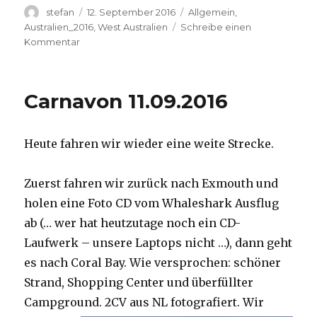
Autor
Veröffentlicht
Kategorien
stefan
12. September 2016
Allgemein
,
am
Australien_2016
,
West Australien
Schreibe einen
zu
Kommentar
Hamelin
Pool
12.09.2016
Carnavon 11.09.2016
Heute fahren wir wieder eine weite Strecke.
Zuerst fahren wir zurück nach Exmouth und
holen eine Foto CD vom Whaleshark Ausflug
ab (… wer hat heutzutage noch ein CD-
Laufwerk – unsere Laptops nicht …), dann geht
es nach Coral Bay. Wie versprochen: schöner
Strand, Shopping Center und überfüllter
Campground.
2CV aus NL fotografiert. Wir