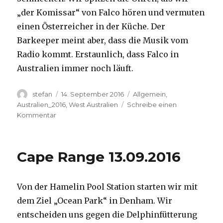
„der Komissar“ von Falco hören und vermuten
einen Österreicher in der Küche. Der
Barkeeper meint aber, dass die Musik vom
Radio kommt. Erstaunlich, dass Falco in
Australien immer noch läuft.
Autor
Veröffentlicht
Kategorien
stefan
14. September 2016
Allgemein
,
am
Australien_2016
,
West Australien
Schreibe einen
zu
Kommentar
Kalbarri
14.09.2016
Cape Range 13.09.2016
Von der Hamelin Pool Station starten wir mit
dem Ziel „Ocean Park“ in Denham. Wir
entscheiden uns gegen die Delphinfütterung