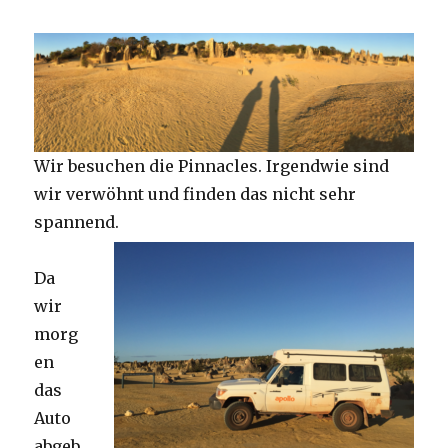
Wir besuchen die Pinnacles. Irgendwie sind
wir verwöhnt und finden das nicht sehr
spannend.
Da
wir
morg
en
das
Auto
abgeb