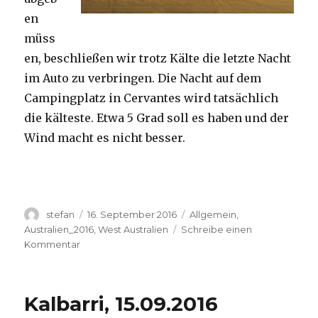
en
müss
en, beschließen wir trotz Kälte die letzte Nacht
im Auto zu verbringen. Die Nacht auf dem
Campingplatz in Cervantes wird tatsächlich
die kälteste. Etwa 5 Grad soll es haben und der
Wind macht es nicht besser.
Autor
Veröffentlicht
Kategorien
stefan
16. September 2016
Allgemein
,
am
Australien_2016
,
West Australien
Schreibe einen
zu
Kommentar
Pinnacles
16.09.2016
Kalbarri, 15.09.2016