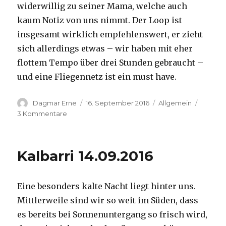
widerwillig zu seiner Mama, welche auch
kaum Notiz von uns nimmt. Der Loop ist
insgesamt wirklich empfehlenswert, er zieht
sich allerdings etwas – wir haben mit eher
flottem Tempo über drei Stunden gebraucht –
und eine Fliegennetz ist ein must have.
Autor
Veröffentlicht
Kategorien
Dagmar Erne
16. September 2016
Allgemein
am
zu
3 Kommentare
Kalbarri,
15.09.2016
Kalbarri 14.09.2016
Eine besonders kalte Nacht liegt hinter uns.
Mittlerweile sind wir so weit im Süden, dass
es bereits bei Sonnenuntergang so frisch wird,