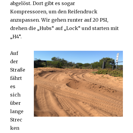
abgelöst. Dort gibt es sogar
Kompressoren, um den Reifendruck
anzupassen. Wir gehen runter auf 20 PSI,
drehen die „Hubs“ auf „Lock“ und starten mit
„H4“.
Auf
der
Straße
fährt
es
sich
über
lange
Strec
ken