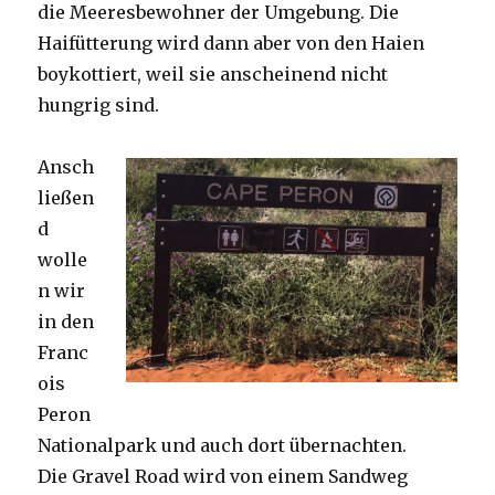
die Meeresbewohner der Umgebung. Die
Haifütterung wird dann aber von den Haien
boykottiert, weil sie anscheinend nicht
hungrig sind.
Ansch
ließen
d
wolle
n wir
in den
Franc
ois
Peron
Nationalpark und auch dort übernachten.
Die Gravel Road wird von einem Sandweg