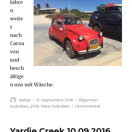
fahre
n
weite
r
nach
Carna
von
und
besch
äftige
n uns mit Wäsche.
Autor
Veröffentlicht
Kategorien
stefan
12. September 2016
Allgemein
,
am
zu
Australien_2016
,
West Australien
1 Kommentar
Carnavon
11.09.2016
Yardie Creek 10.09.2016