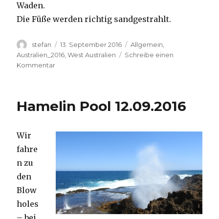
Waden.
Die Füße werden richtig sandgestrahlt.
Autor
Veröffentlicht
Kategorien
stefan
13. September 2016
Allgemein
,
am
Australien_2016
,
West Australien
Schreibe einen
zu
Kommentar
Cape
Range
13.09.2016
Hamelin Pool 12.09.2016
Wir
fahre
n zu
den
Blow
holes
– bei