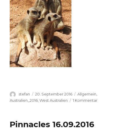
Autor
Veröffentlicht
Kategorien
stefan
20. September 2016
Allgemein
,
am
zu
Australien_2016
,
West Australien
1 Kommentar
Perth
Zoo
20.09.2016
Pinnacles 16.09.2016