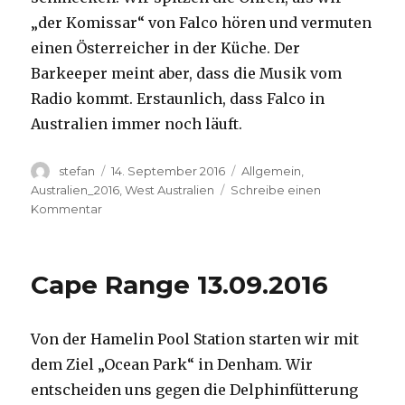
„der Komissar“ von Falco hören und vermuten
einen Österreicher in der Küche. Der
Barkeeper meint aber, dass die Musik vom
Radio kommt. Erstaunlich, dass Falco in
Australien immer noch läuft.
Autor
Veröffentlicht
Kategorien
stefan
14. September 2016
Allgemein
,
am
Australien_2016
,
West Australien
Schreibe einen
zu
Kommentar
Kalbarri
14.09.2016
Cape Range 13.09.2016
Von der Hamelin Pool Station starten wir mit
dem Ziel „Ocean Park“ in Denham. Wir
entscheiden uns gegen die Delphinfütterung