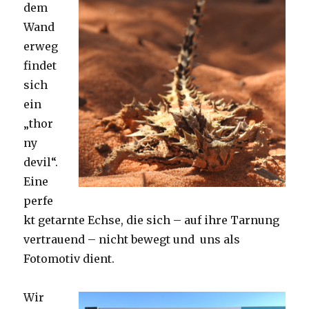
dem
Wand
erweg
findet
sich
ein
„thor
ny
devil“.
Eine
perfe
kt getarnte Echse, die sich – auf ihre Tarnung
vertrauend – nicht bewegt und uns als
Fotomotiv dient.
Wir