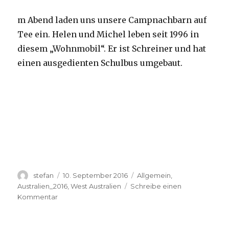
m Abend laden uns unsere Campnachbarn auf
Tee ein. Helen und Michel leben seit 1996 in
diesem „Wohnmobil“. Er ist Schreiner und hat
einen ausgedienten Schulbus umgebaut.
Autor
Veröffentlicht
Kategorien
stefan
10. September 2016
Allgemein
,
am
Australien_2016
,
West Australien
Schreibe einen
zu
Kommentar
Yardie
Creek
10.09.2016