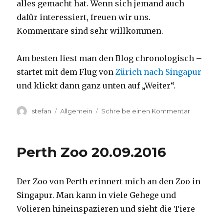
alles gemacht hat. Wenn sich jemand auch
dafür interessiert, freuen wir uns.
Kommentare sind sehr willkommen.
Am besten liest man den Blog chronologisch –
startet mit dem Flug von
Zürich nach Singapur
und klickt dann ganz unten auf „Weiter“.
Autor
Kategorien
zu
stefan
Allgemein
Schreibe einen Kommentar
Australie
2016
–
Perth Zoo 20.09.2016
von
Darwin
nach
Der Zoo von Perth erinnert mich an den Zoo in
Perth
Singapur. Man kann in viele Gehege und
Volieren hineinspazieren und sieht die Tiere