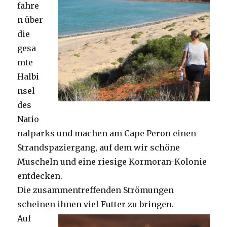
fahre
n über
die
gesa
mte
Halbi
nsel
des
Natio
nalparks und machen am Cape Peron einen
Strandspaziergang, auf dem wir schöne
Muscheln und eine riesige Kormoran-Kolonie
entdecken.
Die zusammentreffenden Strömungen
scheinen ihnen viel Futter zu bringen.
Auf