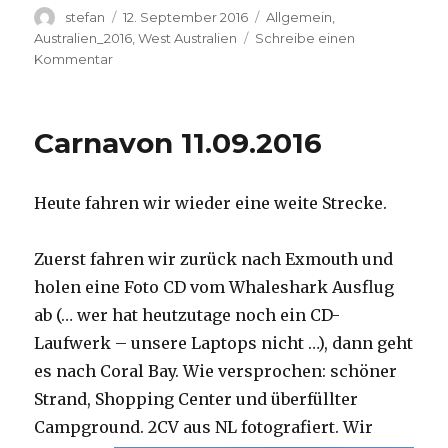
Autor
Veröffentlicht
Kategorien
stefan
12. September 2016
Allgemein
,
am
Australien_2016
,
West Australien
Schreibe einen
zu
Kommentar
Hamelin
Pool
12.09.2016
Carnavon 11.09.2016
Heute fahren wir wieder eine weite Strecke.
Zuerst fahren wir zurück nach Exmouth und
holen eine Foto CD vom Whaleshark Ausflug
ab (… wer hat heutzutage noch ein CD-
Laufwerk – unsere Laptops nicht …), dann geht
es nach Coral Bay. Wie versprochen: schöner
Strand, Shopping Center und überfüllter
Campground.
2CV aus NL fotografiert. Wir