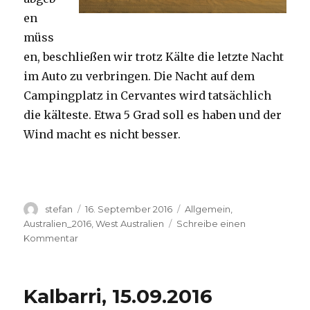
en
müss
en, beschließen wir trotz Kälte die letzte Nacht
im Auto zu verbringen. Die Nacht auf dem
Campingplatz in Cervantes wird tatsächlich
die kälteste. Etwa 5 Grad soll es haben und der
Wind macht es nicht besser.
Autor
Veröffentlicht
Kategorien
stefan
16. September 2016
Allgemein
,
am
Australien_2016
,
West Australien
Schreibe einen
zu
Kommentar
Pinnacles
16.09.2016
Kalbarri, 15.09.2016