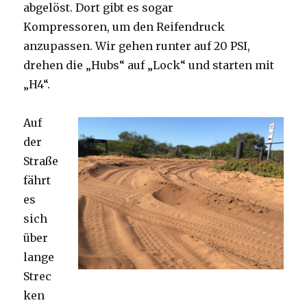
abgelöst. Dort gibt es sogar
Kompressoren, um den Reifendruck
anzupassen. Wir gehen runter auf 20 PSI,
drehen die „Hubs“ auf „Lock“ und starten mit
„H4“.
Auf
der
Straße
fährt
es
sich
über
lange
Strec
ken