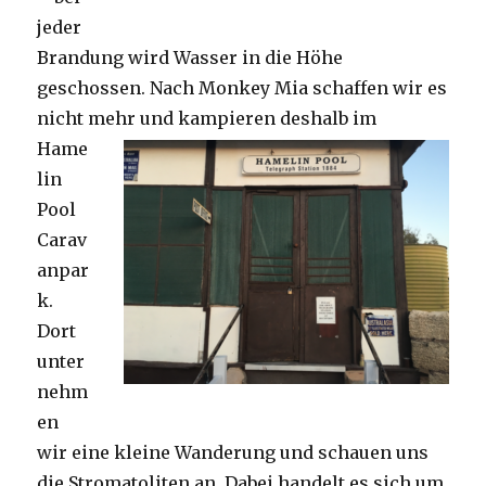
jeder
Brandung wird Wasser in die Höhe
geschossen. Nach Monkey Mia schaffen wir es
nicht mehr und kampieren deshalb im
Hame
lin
Pool
Carav
anpar
k.
Dort
unter
nehm
en
wir eine kleine Wanderung und schauen uns
die Stromatoliten an. Dabei handelt es sich um