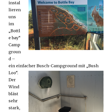
instal
lieren
uns
im
„Bottl
e bay“
Camp
groun
d –
ein einfacher Busch-Campground mit „Bush
Loo“.
Der
Wind
bläst
sehr
stark,