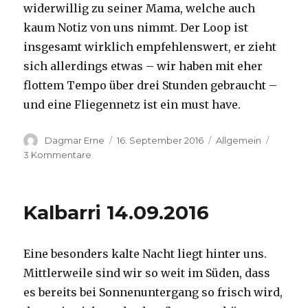
widerwillig zu seiner Mama, welche auch
kaum Notiz von uns nimmt. Der Loop ist
insgesamt wirklich empfehlenswert, er zieht
sich allerdings etwas – wir haben mit eher
flottem Tempo über drei Stunden gebraucht –
und eine Fliegennetz ist ein must have.
Autor
Veröffentlicht
Kategorien
Dagmar Erne
16. September 2016
Allgemein
am
zu
3 Kommentare
Kalbarri,
15.09.2016
Kalbarri 14.09.2016
Eine besonders kalte Nacht liegt hinter uns.
Mittlerweile sind wir so weit im Süden, dass
es bereits bei Sonnenuntergang so frisch wird,