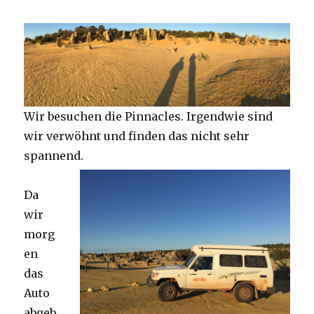
Wir besuchen die Pinnacles. Irgendwie sind
wir verwöhnt und finden das nicht sehr
spannend.
Da
wir
morg
en
das
Auto
abgeb