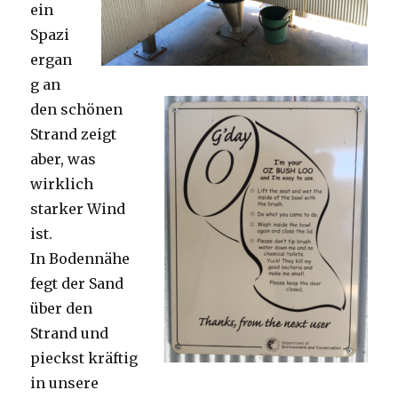
ein
Spazi
ergan
g an
den schönen
Strand zeigt
aber, was
wirklich
starker Wind
ist.
In Bodennähe
fegt der Sand
über den
Strand und
pieckst kräftig
in unsere