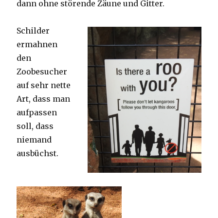
dann ohne störende Zäune und Gitter.
Schilder
ermahnen
den
Zoobesucher
auf sehr nette
Art, dass man
aufpassen
soll, dass
niemand
ausbüchst.