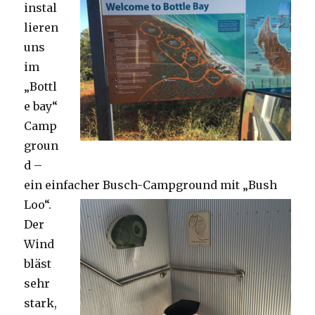
instal
lieren
uns
im
„Bottl
e bay“
Camp
groun
d –
ein einfacher Busch-Campground mit „Bush
Loo“.
Der
Wind
bläst
sehr
stark,