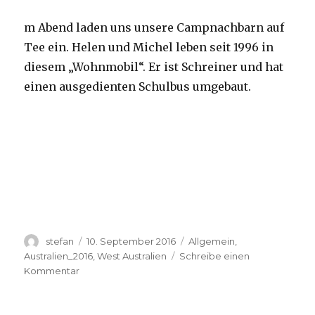
m Abend laden uns unsere Campnachbarn auf
Tee ein. Helen und Michel leben seit 1996 in
diesem „Wohnmobil“. Er ist Schreiner und hat
einen ausgedienten Schulbus umgebaut.
Autor
Veröffentlicht
Kategorien
stefan
10. September 2016
Allgemein
,
am
Australien_2016
,
West Australien
Schreibe einen
zu
Kommentar
Yardie
Creek
10.09.2016