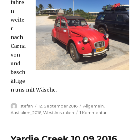
fahre
n
weite
r
nach
Carna
von
und
besch
äftige
n uns mit Wäsche.
Autor
Veröffentlicht
Kategorien
stefan
12. September 2016
Allgemein
,
am
zu
Australien_2016
,
West Australien
1 Kommentar
Carnavon
11.09.2016
Yardie Creek 10.09.2016