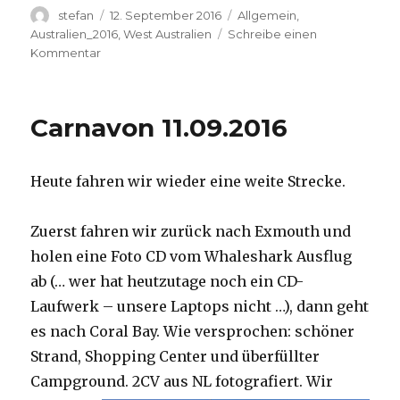
Autor
Veröffentlicht
Kategorien
stefan
12. September 2016
Allgemein
,
am
Australien_2016
,
West Australien
Schreibe einen
zu
Kommentar
Hamelin
Pool
12.09.2016
Carnavon 11.09.2016
Heute fahren wir wieder eine weite Strecke.
Zuerst fahren wir zurück nach Exmouth und
holen eine Foto CD vom Whaleshark Ausflug
ab (… wer hat heutzutage noch ein CD-
Laufwerk – unsere Laptops nicht …), dann geht
es nach Coral Bay. Wie versprochen: schöner
Strand, Shopping Center und überfüllter
Campground.
2CV aus NL fotografiert. Wir