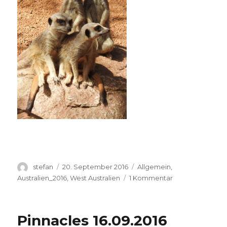
Autor
Veröffentlicht
Kategorien
stefan
20. September 2016
Allgemein
,
am
zu
Australien_2016
,
West Australien
1 Kommentar
Perth
Zoo
20.09.2016
Pinnacles 16.09.2016