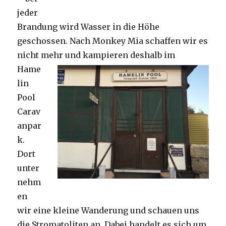
jeder
Brandung wird Wasser in die Höhe
geschossen. Nach Monkey Mia schaffen wir es
nicht mehr und kampieren deshalb im
Hame
lin
Pool
Carav
anpar
k.
Dort
unter
nehm
en
wir eine kleine Wanderung und schauen uns
die Stromatoliten an. Dabei handelt es sich um