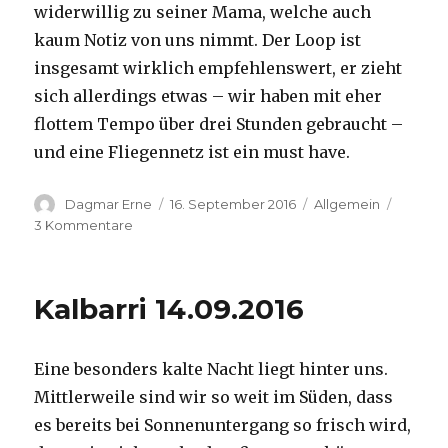
widerwillig zu seiner Mama, welche auch
kaum Notiz von uns nimmt. Der Loop ist
insgesamt wirklich empfehlenswert, er zieht
sich allerdings etwas – wir haben mit eher
flottem Tempo über drei Stunden gebraucht –
und eine Fliegennetz ist ein must have.
Autor
Veröffentlicht
Kategorien
Dagmar Erne
16. September 2016
Allgemein
am
zu
3 Kommentare
Kalbarri,
15.09.2016
Kalbarri 14.09.2016
Eine besonders kalte Nacht liegt hinter uns.
Mittlerweile sind wir so weit im Süden, dass
es bereits bei Sonnenuntergang so frisch wird,