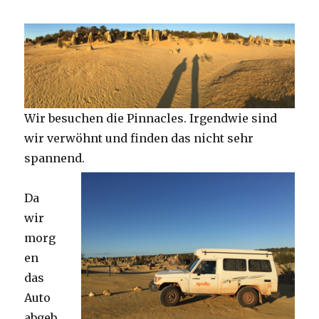
Wir besuchen die Pinnacles. Irgendwie sind
wir verwöhnt und finden das nicht sehr
spannend.
Da
wir
morg
en
das
Auto
abgeb