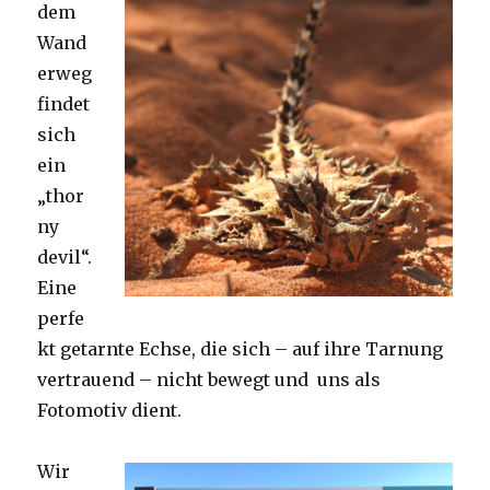
dem
Wand
erweg
findet
sich
ein
„thor
ny
devil“.
Eine
perfe
kt getarnte Echse, die sich – auf ihre Tarnung
vertrauend – nicht bewegt und uns als
Fotomotiv dient.
Wir