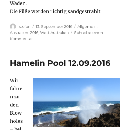
Waden.
Die Füße werden richtig sandgestrahlt.
Autor
Veröffentlicht
Kategorien
stefan
13. September 2016
Allgemein
,
am
Australien_2016
,
West Australien
Schreibe einen
zu
Kommentar
Cape
Range
13.09.2016
Hamelin Pool 12.09.2016
Wir
fahre
n zu
den
Blow
holes
– bei