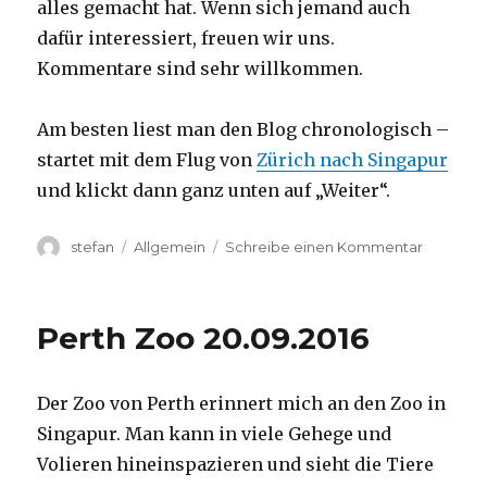
alles gemacht hat. Wenn sich jemand auch
dafür interessiert, freuen wir uns.
Kommentare sind sehr willkommen.
Am besten liest man den Blog chronologisch –
startet mit dem Flug von
Zürich nach Singapur
und klickt dann ganz unten auf „Weiter“.
Autor
Kategorien
zu
stefan
Allgemein
Schreibe einen Kommentar
Australie
2016
–
Perth Zoo 20.09.2016
von
Darwin
nach
Der Zoo von Perth erinnert mich an den Zoo in
Perth
Singapur. Man kann in viele Gehege und
Volieren hineinspazieren und sieht die Tiere