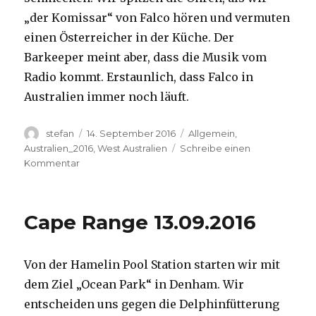
„der Komissar“ von Falco hören und vermuten
einen Österreicher in der Küche. Der
Barkeeper meint aber, dass die Musik vom
Radio kommt. Erstaunlich, dass Falco in
Australien immer noch läuft.
Autor
Veröffentlicht
Kategorien
stefan
14. September 2016
Allgemein
,
am
Australien_2016
,
West Australien
Schreibe einen
zu
Kommentar
Kalbarri
14.09.2016
Cape Range 13.09.2016
Von der Hamelin Pool Station starten wir mit
dem Ziel „Ocean Park“ in Denham. Wir
entscheiden uns gegen die Delphinfütterung