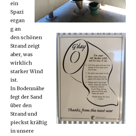
ein
Spazi
ergan
g an
den schönen
Strand zeigt
aber, was
wirklich
starker Wind
ist.
In Bodennähe
fegt der Sand
über den
Strand und
pieckst kräftig
in unsere