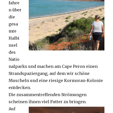
fahre
n über
die
gesa
mte
Halbi
nsel
des
Natio
nalparks und machen am Cape Peron einen
Strandspaziergang, auf dem wir schöne
Muscheln und eine riesige Kormoran-Kolonie
entdecken.
Die zusammentreffenden Strömungen
scheinen ihnen viel Futter zu bringen.
Auf