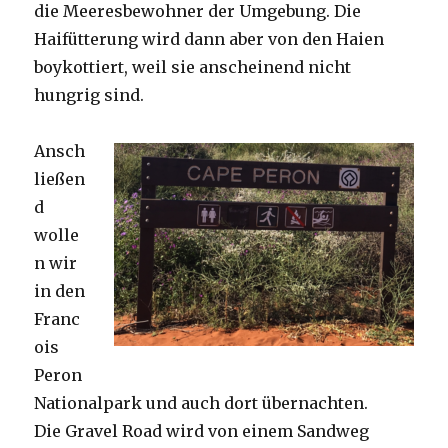
die Meeresbewohner der Umgebung. Die
Haifütterung wird dann aber von den Haien
boykottiert, weil sie anscheinend nicht
hungrig sind.
Ansch
ließen
d
wolle
n wir
in den
Franc
ois
Peron
Nationalpark und auch dort übernachten.
Die Gravel Road wird von einem Sandweg