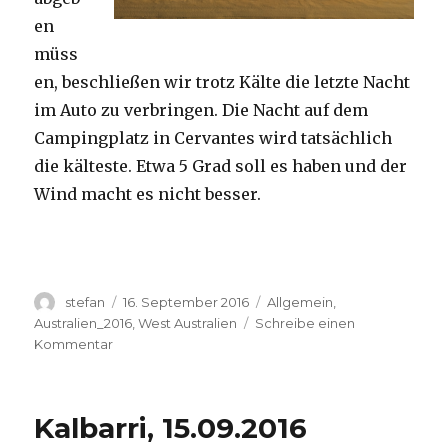
en
müss
en, beschließen wir trotz Kälte die letzte Nacht
im Auto zu verbringen. Die Nacht auf dem
Campingplatz in Cervantes wird tatsächlich
die kälteste. Etwa 5 Grad soll es haben und der
Wind macht es nicht besser.
Autor
Veröffentlicht
Kategorien
stefan
16. September 2016
Allgemein
,
am
Australien_2016
,
West Australien
Schreibe einen
zu
Kommentar
Pinnacles
16.09.2016
Kalbarri, 15.09.2016