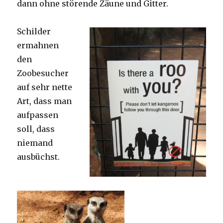
dann ohne störende Zäune und Gitter.
Schilder
ermahnen
den
Zoobesucher
auf sehr nette
Art, dass man
aufpassen
soll, dass
niemand
ausbüchst.