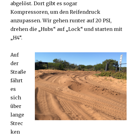
abgelöst. Dort gibt es sogar
Kompressoren, um den Reifendruck
anzupassen. Wir gehen runter auf 20 PSI,
drehen die „Hubs“ auf „Lock“ und starten mit
„H4“.
Auf
der
Straße
fährt
es
sich
über
lange
Strec
ken