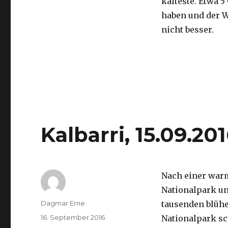
kälteste. Etwa 5
haben und der 
nicht besser.
Kalbarri, 15.09.20
Nach einer war
Nationalpark un
Autor
Dagmar Erne
tausenden blüh
Veröffentlicht
16. September 2016
Nationalpark sc
am