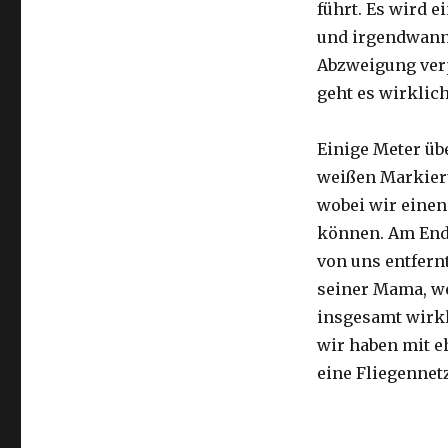
führt. Es wird e
und irgendwann 
Abzweigung ver
geht es wirklic
Einige Meter üb
weißen Markier
wobei wir eine
können. Am Ende
von uns entfernt
seiner Mama, we
insgesamt wirkl
wir haben mit e
eine Fliegennetz