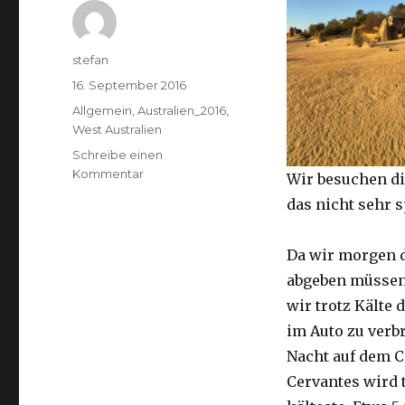
Autor
stefan
Veröffentlicht
16. September 2016
am
Kategorien
Allgemein
,
Australien_2016
,
West Australien
Schreibe einen
zu
Kommentar
Wir besuchen di
Pinnacles
das nicht sehr 
16.09.2016
Da wir morgen 
abgeben müssen
wir trotz Kälte d
im Auto zu verb
Nacht auf dem 
Cervantes wird 