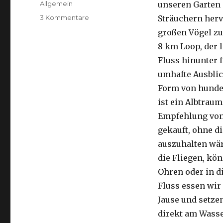
Kategorien
Allgemein
unseren Garten 
zu
3 Kommentare
Sträuchern herv
Kalbarri,
großen Vögel zu
15.09.2016
8 km Loop, der 
Fluss hinunter f
umhafte Ausblic
Form von hunder
ist ein Albtraum
Empfehlung von 
gekauft, ohne di
auszuhalten wä
die Fliegen, kön
Ohren oder in d
Fluss essen wir
Jause und setze
direkt am Wasse