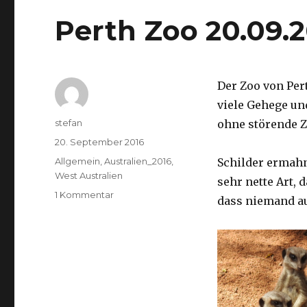
Perth Zoo 20.09.
Der Zoo von Per
viele Gehege un
Autor
stefan
ohne störende Z
Veröffentlicht
20. September 2016
am
Kategorien
Allgemein
,
Australien_2016
,
Schilder ermah
West Australien
sehr nette Art, 
zu
1 Kommentar
dass niemand a
Perth
Zoo
20.09.2016