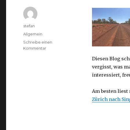
Autor
stefan
Kategorien
Allgemein
Schreibe einen
zu
Kommentar
Australien
Diesen Blog sch
2016
–
vergisst, was m
von
interessiert, f
Darwin
nach
Perth
Am besten liest
Zürich nach Si