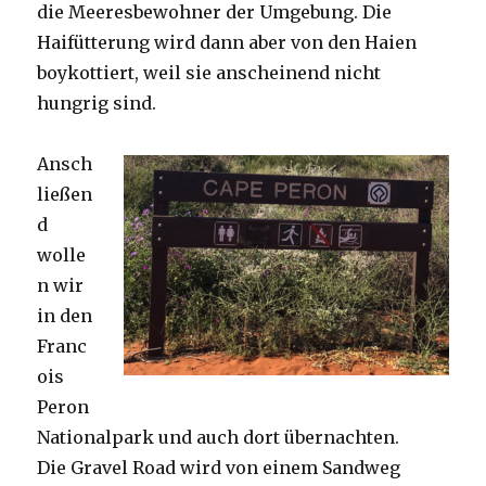
die Meeresbewohner der Umgebung. Die
Haifütterung wird dann aber von den Haien
boykottiert, weil sie anscheinend nicht
hungrig sind.
Ansch
ließen
d
wolle
n wir
in den
Franc
ois
Peron
Nationalpark und auch dort übernachten.
Die Gravel Road wird von einem Sandweg