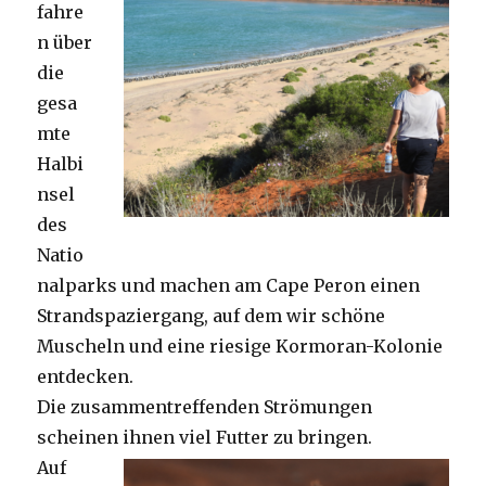
fahre
n über
die
gesa
mte
Halbi
nsel
des
Natio
nalparks und machen am Cape Peron einen
Strandspaziergang, auf dem wir schöne
Muscheln und eine riesige Kormoran-Kolonie
entdecken.
Die zusammentreffenden Strömungen
scheinen ihnen viel Futter zu bringen.
Auf