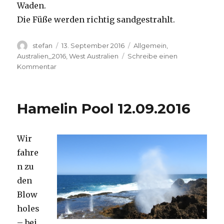
Waden.
Die Füße werden richtig sandgestrahlt.
Autor
Veröffentlicht
Kategorien
stefan
13. September 2016
Allgemein
,
am
Australien_2016
,
West Australien
Schreibe einen
zu
Kommentar
Cape
Range
13.09.2016
Hamelin Pool 12.09.2016
Wir
fahre
n zu
den
Blow
holes
– bei