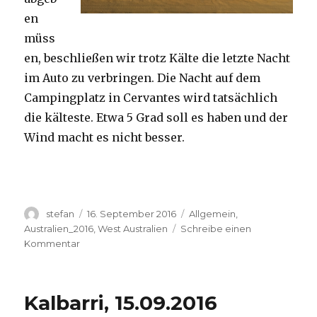
en
müss
en, beschließen wir trotz Kälte die letzte Nacht
im Auto zu verbringen. Die Nacht auf dem
Campingplatz in Cervantes wird tatsächlich
die kälteste. Etwa 5 Grad soll es haben und der
Wind macht es nicht besser.
Autor
Veröffentlicht
Kategorien
stefan
16. September 2016
Allgemein
,
am
Australien_2016
,
West Australien
Schreibe einen
zu
Kommentar
Pinnacles
16.09.2016
Kalbarri, 15.09.2016