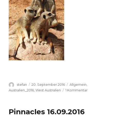
Autor
Veröffentlicht
Kategorien
stefan
20. September 2016
Allgemein
,
am
zu
Australien_2016
,
West Australien
1 Kommentar
Perth
Zoo
20.09.2016
Pinnacles 16.09.2016