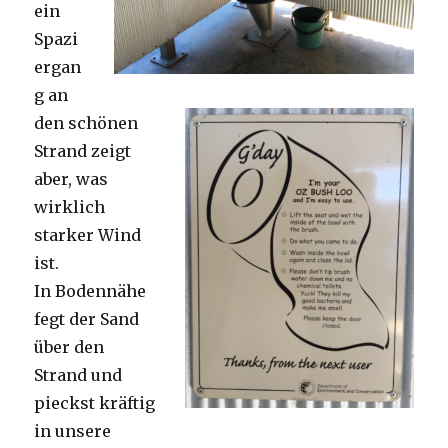
ein
Spazi
ergan
g an
den schönen
Strand zeigt
aber, was
wirklich
starker Wind
ist.
In Bodennähe
fegt der Sand
über den
Strand und
pieckst kräftig
in unsere