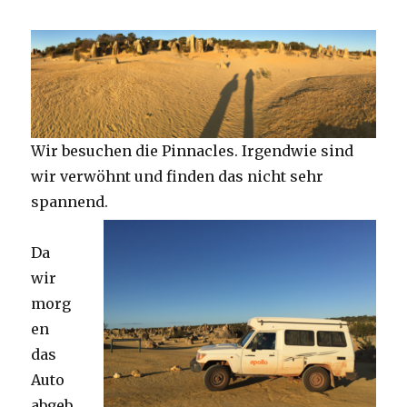
Wir besuchen die Pinnacles. Irgendwie sind
wir verwöhnt und finden das nicht sehr
spannend.
Da
wir
morg
en
das
Auto
abgeb