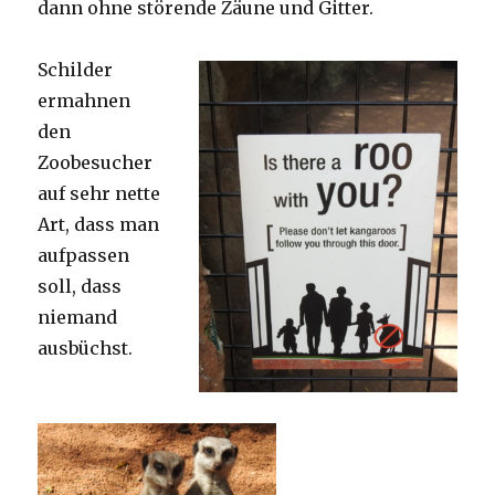
dann ohne störende Zäune und Gitter.
Schilder
ermahnen
den
Zoobesucher
auf sehr nette
Art, dass man
aufpassen
soll, dass
niemand
ausbüchst.