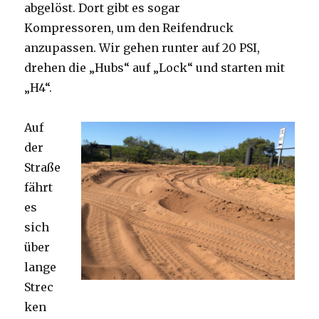
abgelöst. Dort gibt es sogar
Kompressoren, um den Reifendruck
anzupassen. Wir gehen runter auf 20 PSI,
drehen die „Hubs“ auf „Lock“ und starten mit
„H4“.
Auf
der
Straße
fährt
es
sich
über
lange
Strec
ken