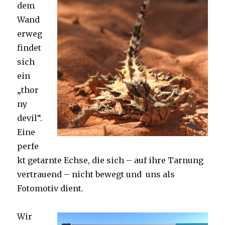
dem
Wand
erweg
findet
sich
ein
„thor
ny
devil“.
Eine
perfe
kt getarnte Echse, die sich – auf ihre Tarnung
vertrauend – nicht bewegt und uns als
Fotomotiv dient.
Wir