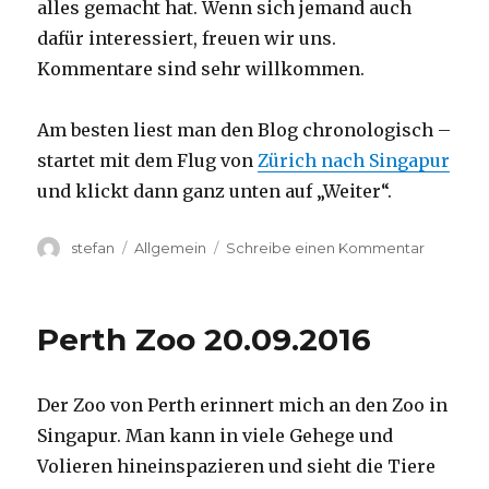
alles gemacht hat. Wenn sich jemand auch
dafür interessiert, freuen wir uns.
Kommentare sind sehr willkommen.
Am besten liest man den Blog chronologisch –
startet mit dem Flug von
Zürich nach Singapur
und klickt dann ganz unten auf „Weiter“.
Autor
Kategorien
zu
stefan
Allgemein
Schreibe einen Kommentar
Australie
2016
–
Perth Zoo 20.09.2016
von
Darwin
nach
Der Zoo von Perth erinnert mich an den Zoo in
Perth
Singapur. Man kann in viele Gehege und
Volieren hineinspazieren und sieht die Tiere