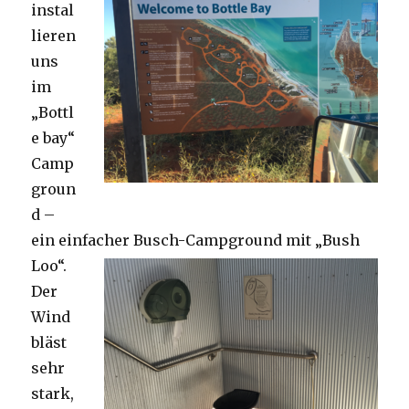
instal
lieren
uns
im
„Bottl
e bay“
Camp
groun
d –
ein einfacher Busch-Campground mit „Bush
Loo“.
Der
Wind
bläst
sehr
stark,