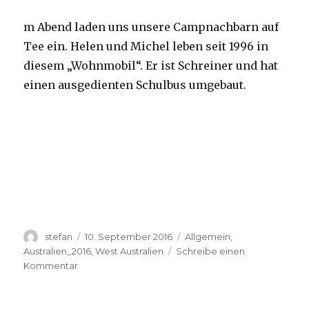
m Abend laden uns unsere Campnachbarn auf
Tee ein. Helen und Michel leben seit 1996 in
diesem „Wohnmobil“. Er ist Schreiner und hat
einen ausgedienten Schulbus umgebaut.
Autor
Veröffentlicht
Kategorien
stefan
10. September 2016
Allgemein
,
am
Australien_2016
,
West Australien
Schreibe einen
zu
Kommentar
Yardie
Creek
10.09.2016