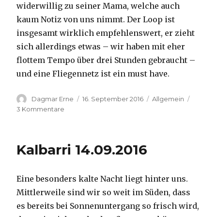
widerwillig zu seiner Mama, welche auch
kaum Notiz von uns nimmt. Der Loop ist
insgesamt wirklich empfehlenswert, er zieht
sich allerdings etwas – wir haben mit eher
flottem Tempo über drei Stunden gebraucht –
und eine Fliegennetz ist ein must have.
Autor
Veröffentlicht
Kategorien
Dagmar Erne
16. September 2016
Allgemein
am
zu
3 Kommentare
Kalbarri,
15.09.2016
Kalbarri 14.09.2016
Eine besonders kalte Nacht liegt hinter uns.
Mittlerweile sind wir so weit im Süden, dass
es bereits bei Sonnenuntergang so frisch wird,