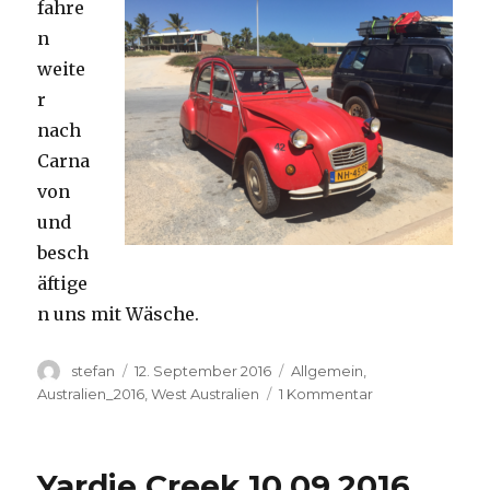
fahre
n
weite
r
nach
Carna
von
und
besch
äftige
n uns mit Wäsche.
Autor
Veröffentlicht
Kategorien
stefan
12. September 2016
Allgemein
,
am
zu
Australien_2016
,
West Australien
1 Kommentar
Carnavon
11.09.2016
Yardie Creek 10.09.2016