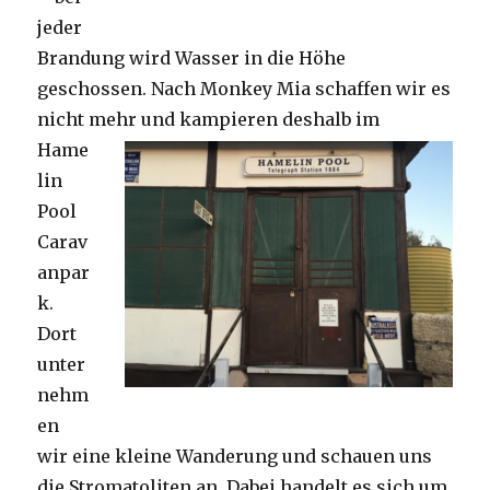
jeder
Brandung wird Wasser in die Höhe
geschossen. Nach Monkey Mia schaffen wir es
nicht mehr und kampieren deshalb im
Hame
lin
Pool
Carav
anpar
k.
Dort
unter
nehm
en
wir eine kleine Wanderung und schauen uns
die Stromatoliten an. Dabei handelt es sich um