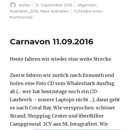
Autor
Veröffentlicht
Kategorien
stefan
12. September 2016
Allgemein
,
am
Australien_2016
,
West Australien
Schreibe einen
zu
Kommentar
Hamelin
Pool
12.09.2016
Carnavon 11.09.2016
Heute fahren wir wieder eine weite Strecke.
Zuerst fahren wir zurück nach Exmouth und
holen eine Foto CD vom Whaleshark Ausflug
ab (… wer hat heutzutage noch ein CD-
Laufwerk – unsere Laptops nicht …), dann geht
es nach Coral Bay. Wie versprochen: schöner
Strand, Shopping Center und überfüllter
Campground.
2CV aus NL fotografiert. Wir