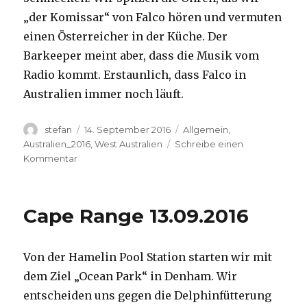
„der Komissar“ von Falco hören und vermuten
einen Österreicher in der Küche. Der
Barkeeper meint aber, dass die Musik vom
Radio kommt. Erstaunlich, dass Falco in
Australien immer noch läuft.
Autor
Veröffentlicht
Kategorien
stefan
14. September 2016
Allgemein
,
am
Australien_2016
,
West Australien
Schreibe einen
zu
Kommentar
Kalbarri
14.09.2016
Cape Range 13.09.2016
Von der Hamelin Pool Station starten wir mit
dem Ziel „Ocean Park“ in Denham. Wir
entscheiden uns gegen die Delphinfütterung