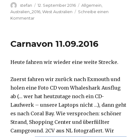
Autor
Veröffentlicht
Kategorien
stefan
12. September 2016
Allgemein
,
am
Australien_2016
,
West Australien
Schreibe einen
zu
Kommentar
Hamelin
Pool
12.09.2016
Carnavon 11.09.2016
Heute fahren wir wieder eine weite Strecke.
Zuerst fahren wir zurück nach Exmouth und
holen eine Foto CD vom Whaleshark Ausflug
ab (… wer hat heutzutage noch ein CD-
Laufwerk – unsere Laptops nicht …), dann geht
es nach Coral Bay. Wie versprochen: schöner
Strand, Shopping Center und überfüllter
Campground.
2CV aus NL fotografiert. Wir