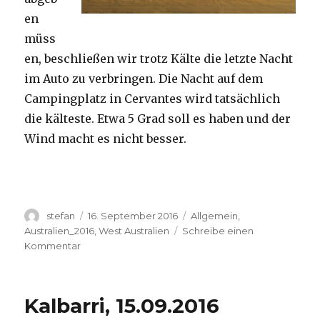
en
müss
en, beschließen wir trotz Kälte die letzte Nacht
im Auto zu verbringen. Die Nacht auf dem
Campingplatz in Cervantes wird tatsächlich
die kälteste. Etwa 5 Grad soll es haben und der
Wind macht es nicht besser.
Autor
Veröffentlicht
Kategorien
stefan
16. September 2016
Allgemein
,
am
Australien_2016
,
West Australien
Schreibe einen
zu
Kommentar
Pinnacles
16.09.2016
Kalbarri, 15.09.2016