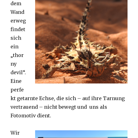
dem
Wand
erweg
findet
sich
ein
„thor
ny
devil“.
Eine
perfe
kt getarnte Echse, die sich – auf ihre Tarnung
vertrauend – nicht bewegt und uns als
Fotomotiv dient.
Wir