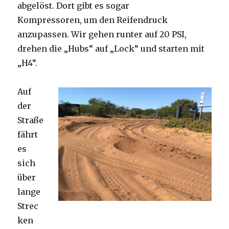
abgelöst. Dort gibt es sogar
Kompressoren, um den Reifendruck
anzupassen. Wir gehen runter auf 20 PSI,
drehen die „Hubs“ auf „Lock“ und starten mit
„H4“.
Auf
der
Straße
fährt
es
sich
über
lange
Strec
ken