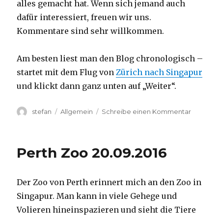
alles gemacht hat. Wenn sich jemand auch
dafür interessiert, freuen wir uns.
Kommentare sind sehr willkommen.
Am besten liest man den Blog chronologisch –
startet mit dem Flug von
Zürich nach Singapur
und klickt dann ganz unten auf „Weiter“.
Autor
Kategorien
zu
stefan
Allgemein
Schreibe einen Kommentar
Australie
2016
–
Perth Zoo 20.09.2016
von
Darwin
nach
Der Zoo von Perth erinnert mich an den Zoo in
Perth
Singapur. Man kann in viele Gehege und
Volieren hineinspazieren und sieht die Tiere