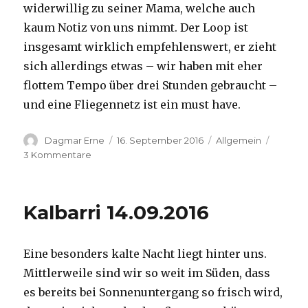
widerwillig zu seiner Mama, welche auch
kaum Notiz von uns nimmt. Der Loop ist
insgesamt wirklich empfehlenswert, er zieht
sich allerdings etwas – wir haben mit eher
flottem Tempo über drei Stunden gebraucht –
und eine Fliegennetz ist ein must have.
Autor
Veröffentlicht
Kategorien
Dagmar Erne
16. September 2016
Allgemein
am
zu
3 Kommentare
Kalbarri,
15.09.2016
Kalbarri 14.09.2016
Eine besonders kalte Nacht liegt hinter uns.
Mittlerweile sind wir so weit im Süden, dass
es bereits bei Sonnenuntergang so frisch wird,