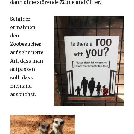
dann ohne störende Zäune und Gitter.
Schilder
ermahnen
den
Zoobesucher
auf sehr nette
Art, dass man
aufpassen
soll, dass
niemand
ausbüchst.