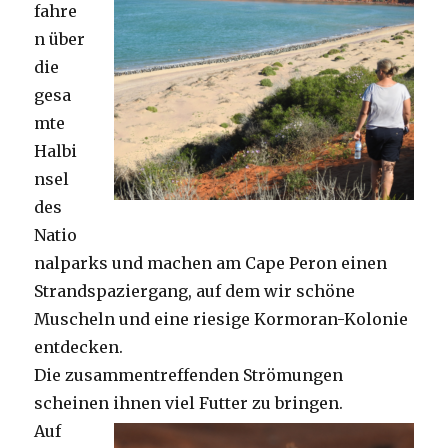
fahre
n über
die
gesa
mte
Halbi
nsel
des
Natio
nalparks und machen am Cape Peron einen
Strandspaziergang, auf dem wir schöne
Muscheln und eine riesige Kormoran-Kolonie
entdecken.
Die zusammentreffenden Strömungen
scheinen ihnen viel Futter zu bringen.
Auf