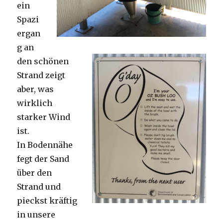
ein
Spazi
ergan
g an
den schönen
Strand zeigt
aber, was
wirklich
starker Wind
ist.
In Bodennähe
fegt der Sand
über den
Strand und
pieckst kräftig
in unsere