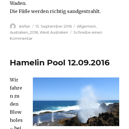
Waden.
Die Füße werden richtig sandgestrahlt.
Autor
Veröffentlicht
Kategorien
stefan
13. September 2016
Allgemein
,
am
Australien_2016
,
West Australien
Schreibe einen
zu
Kommentar
Cape
Range
13.09.2016
Hamelin Pool 12.09.2016
Wir
fahre
n zu
den
Blow
holes
– bei