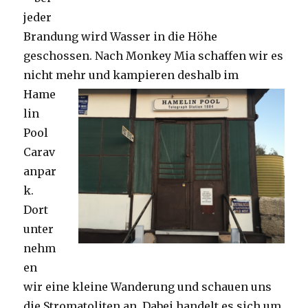
jeder
Brandung wird Wasser in die Höhe
geschossen. Nach Monkey Mia schaffen wir es
nicht mehr und kampieren deshalb im
Hame
lin
Pool
Carav
anpar
k.
Dort
unter
nehm
en
wir eine kleine Wanderung und schauen uns
die Stromatoliten an. Dabei handelt es sich um