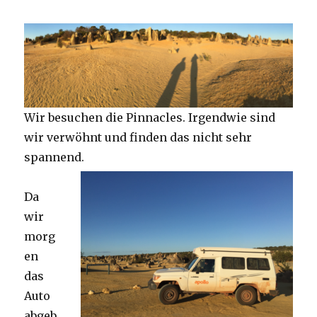
Wir besuchen die Pinnacles. Irgendwie sind
wir verwöhnt und finden das nicht sehr
spannend.
Da
wir
morg
en
das
Auto
abgeb