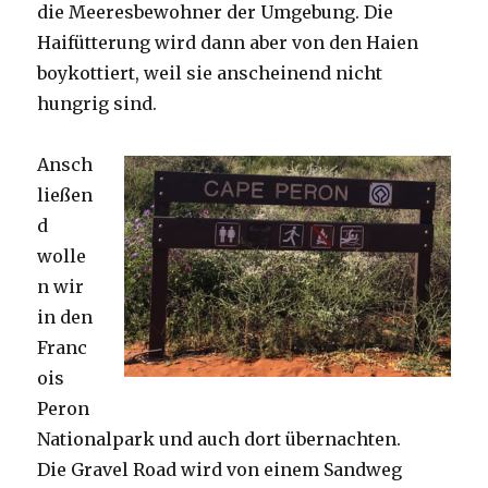
die Meeresbewohner der Umgebung. Die
Haifütterung wird dann aber von den Haien
boykottiert, weil sie anscheinend nicht
hungrig sind.
Ansch
ließen
d
wolle
n wir
in den
Franc
ois
Peron
Nationalpark und auch dort übernachten.
Die Gravel Road wird von einem Sandweg