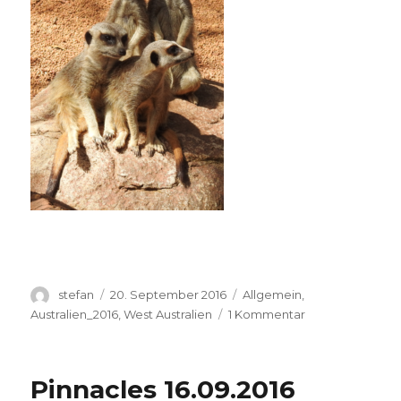
Autor
Veröffentlicht
Kategorien
stefan
20. September 2016
Allgemein
,
am
zu
Australien_2016
,
West Australien
1 Kommentar
Perth
Zoo
20.09.2016
Pinnacles 16.09.2016