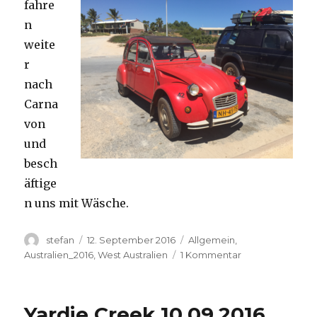
fahre
n
weite
r
nach
Carna
von
und
besch
äftige
n uns mit Wäsche.
Autor
Veröffentlicht
Kategorien
stefan
12. September 2016
Allgemein
,
am
zu
Australien_2016
,
West Australien
1 Kommentar
Carnavon
11.09.2016
Yardie Creek 10.09.2016