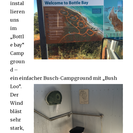
instal
lieren
uns
im
„Bottl
e bay“
Camp
groun
d –
ein einfacher Busch-Campground mit „Bush
Loo“.
Der
Wind
bläst
sehr
stark,