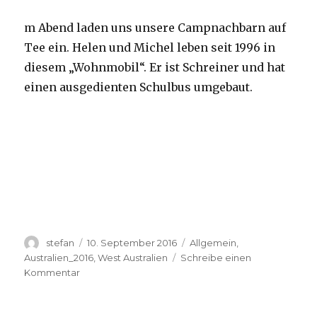
m Abend laden uns unsere Campnachbarn auf
Tee ein. Helen und Michel leben seit 1996 in
diesem „Wohnmobil“. Er ist Schreiner und hat
einen ausgedienten Schulbus umgebaut.
Autor
Veröffentlicht
Kategorien
stefan
10. September 2016
Allgemein
,
am
Australien_2016
,
West Australien
Schreibe einen
zu
Kommentar
Yardie
Creek
10.09.2016