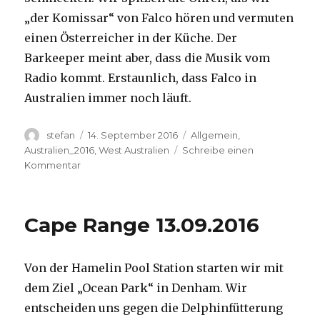
„der Komissar“ von Falco hören und vermuten
einen Österreicher in der Küche. Der
Barkeeper meint aber, dass die Musik vom
Radio kommt. Erstaunlich, dass Falco in
Australien immer noch läuft.
Autor
Veröffentlicht
Kategorien
stefan
14. September 2016
Allgemein
,
am
Australien_2016
,
West Australien
Schreibe einen
zu
Kommentar
Kalbarri
14.09.2016
Cape Range 13.09.2016
Von der Hamelin Pool Station starten wir mit
dem Ziel „Ocean Park“ in Denham. Wir
entscheiden uns gegen die Delphinfütterung