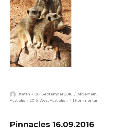
Autor
Veröffentlicht
Kategorien
stefan
20. September 2016
Allgemein
,
am
zu
Australien_2016
,
West Australien
1 Kommentar
Perth
Zoo
20.09.2016
Pinnacles 16.09.2016