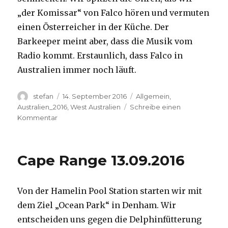
„der Komissar“ von Falco hören und vermuten
einen Österreicher in der Küche. Der
Barkeeper meint aber, dass die Musik vom
Radio kommt. Erstaunlich, dass Falco in
Australien immer noch läuft.
Autor
Veröffentlicht
Kategorien
stefan
14. September 2016
Allgemein
,
am
Australien_2016
,
West Australien
Schreibe einen
zu
Kommentar
Kalbarri
14.09.2016
Cape Range 13.09.2016
Von der Hamelin Pool Station starten wir mit
dem Ziel „Ocean Park“ in Denham. Wir
entscheiden uns gegen die Delphinfütterung