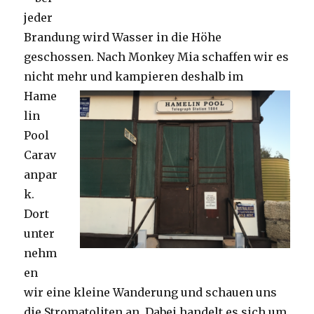
jeder
Brandung wird Wasser in die Höhe
geschossen. Nach Monkey Mia schaffen wir es
nicht mehr und kampieren deshalb im
Hame
lin
Pool
Carav
anpar
k.
Dort
unter
nehm
en
wir eine kleine Wanderung und schauen uns
die Stromatoliten an. Dabei handelt es sich um