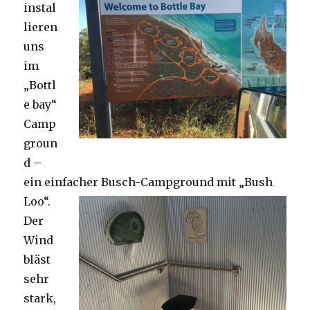
instal
lieren
uns
im
„Bottl
e bay“
Camp
groun
d –
ein einfacher Busch-Campground mit „Bush
Loo“.
Der
Wind
bläst
sehr
stark,