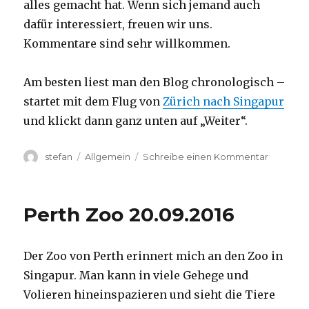
alles gemacht hat. Wenn sich jemand auch
dafür interessiert, freuen wir uns.
Kommentare sind sehr willkommen.
Am besten liest man den Blog chronologisch –
startet mit dem Flug von
Zürich nach Singapur
und klickt dann ganz unten auf „Weiter“.
Autor
Kategorien
zu
stefan
Allgemein
Schreibe einen Kommentar
Australie
2016
–
Perth Zoo 20.09.2016
von
Darwin
nach
Der Zoo von Perth erinnert mich an den Zoo in
Perth
Singapur. Man kann in viele Gehege und
Volieren hineinspazieren und sieht die Tiere