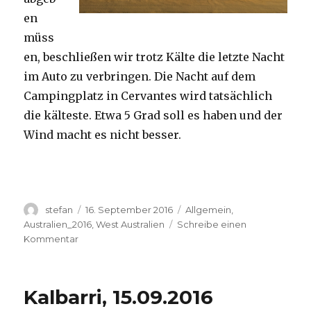
en
müss
en, beschließen wir trotz Kälte die letzte Nacht
im Auto zu verbringen. Die Nacht auf dem
Campingplatz in Cervantes wird tatsächlich
die kälteste. Etwa 5 Grad soll es haben und der
Wind macht es nicht besser.
Autor
Veröffentlicht
Kategorien
stefan
16. September 2016
Allgemein
,
am
Australien_2016
,
West Australien
Schreibe einen
zu
Kommentar
Pinnacles
16.09.2016
Kalbarri, 15.09.2016