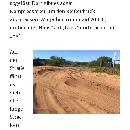
abgelöst. Dort gibt es sogar
Kompressoren, um den Reifendruck
anzupassen. Wir gehen runter auf 20 PSI,
drehen die „Hubs“ auf „Lock“ und starten mit
„H4“.
Auf
der
Straße
fährt
es
sich
über
lange
Strec
ken