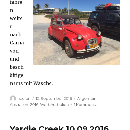
fahre
n
weite
r
nach
Carna
von
und
besch
äftige
n uns mit Wäsche.
Autor
Veröffentlicht
Kategorien
stefan
12. September 2016
Allgemein
,
am
zu
Australien_2016
,
West Australien
1 Kommentar
Carnavon
11.09.2016
Yardie Creek 10.09.2016