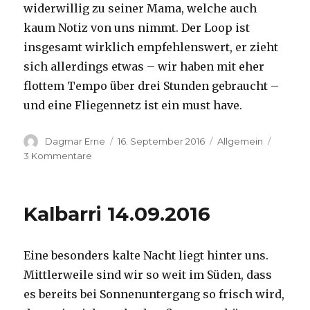
widerwillig zu seiner Mama, welche auch
kaum Notiz von uns nimmt. Der Loop ist
insgesamt wirklich empfehlenswert, er zieht
sich allerdings etwas – wir haben mit eher
flottem Tempo über drei Stunden gebraucht –
und eine Fliegennetz ist ein must have.
Autor
Veröffentlicht
Kategorien
Dagmar Erne
16. September 2016
Allgemein
am
zu
3 Kommentare
Kalbarri,
15.09.2016
Kalbarri 14.09.2016
Eine besonders kalte Nacht liegt hinter uns.
Mittlerweile sind wir so weit im Süden, dass
es bereits bei Sonnenuntergang so frisch wird,