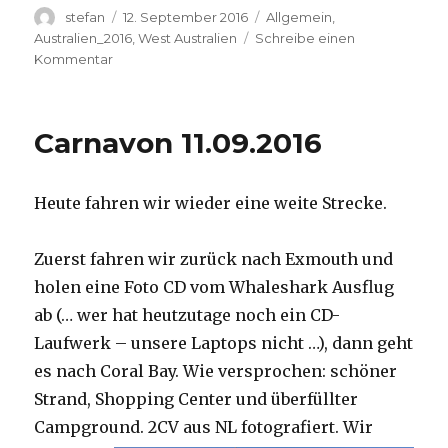
Autor
Veröffentlicht
Kategorien
stefan
12. September 2016
Allgemein
,
am
Australien_2016
,
West Australien
Schreibe einen
zu
Kommentar
Hamelin
Pool
12.09.2016
Carnavon 11.09.2016
Heute fahren wir wieder eine weite Strecke.
Zuerst fahren wir zurück nach Exmouth und
holen eine Foto CD vom Whaleshark Ausflug
ab (… wer hat heutzutage noch ein CD-
Laufwerk – unsere Laptops nicht …), dann geht
es nach Coral Bay. Wie versprochen: schöner
Strand, Shopping Center und überfüllter
Campground.
2CV aus NL fotografiert. Wir