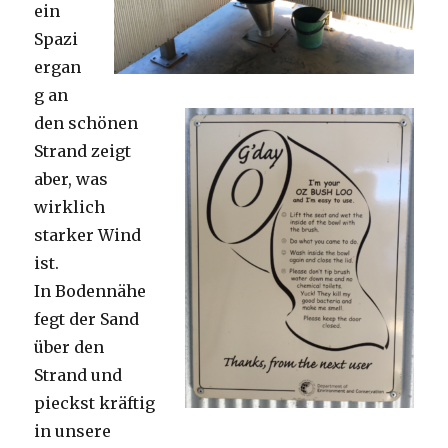
ein
Spazi
ergan
g an
den schönen
Strand zeigt
aber, was
wirklich
starker Wind
ist.
In Bodennähe
fegt der Sand
über den
Strand und
pieckst kräftig
in unsere