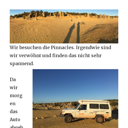
Wir besuchen die Pinnacles. Irgendwie sind
wir verwöhnt und finden das nicht sehr
spannend.
Da
wir
morg
en
das
Auto
abgeb