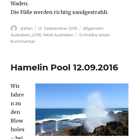
Waden.
Die Füße werden richtig sandgestrahlt.
Autor
Veröffentlicht
Kategorien
stefan
13. September 2016
Allgemein
,
am
Australien_2016
,
West Australien
Schreibe einen
zu
Kommentar
Cape
Range
13.09.2016
Hamelin Pool 12.09.2016
Wir
fahre
n zu
den
Blow
holes
– bei