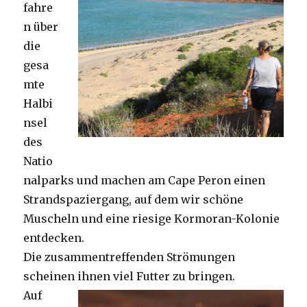
fahre
n über
die
gesa
mte
Halbi
nsel
des
Natio
nalparks und machen am Cape Peron einen
Strandspaziergang, auf dem wir schöne
Muscheln und eine riesige Kormoran-Kolonie
entdecken.
Die zusammentreffenden Strömungen
scheinen ihnen viel Futter zu bringen.
Auf