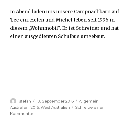
m Abend laden uns unsere Campnachbarn auf
Tee ein. Helen und Michel leben seit 1996 in
diesem „Wohnmobil“. Er ist Schreiner und hat
einen ausgedienten Schulbus umgebaut.
Autor
Veröffentlicht
Kategorien
stefan
10. September 2016
Allgemein
,
am
Australien_2016
,
West Australien
Schreibe einen
zu
Kommentar
Yardie
Creek
10.09.2016