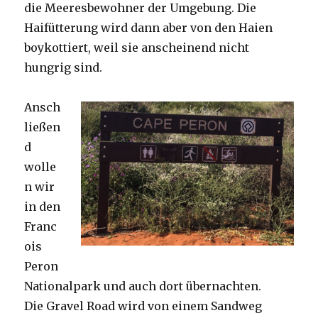
die Meeresbewohner der Umgebung. Die
Haifütterung wird dann aber von den Haien
boykottiert, weil sie anscheinend nicht
hungrig sind.
Ansch
ließen
d
wolle
n wir
in den
Franc
ois
Peron
Nationalpark und auch dort übernachten.
Die Gravel Road wird von einem Sandweg