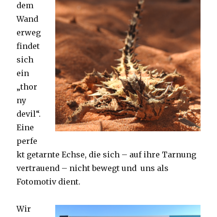
dem
Wand
erweg
findet
sich
ein
„thor
ny
devil“.
Eine
perfe
kt getarnte Echse, die sich – auf ihre Tarnung
vertrauend – nicht bewegt und uns als
Fotomotiv dient.
Wir