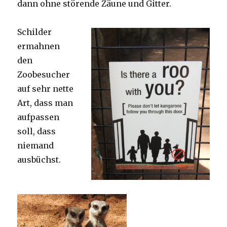
dann ohne störende Zäune und Gitter.
Schilder
ermahnen
den
Zoobesucher
auf sehr nette
Art, dass man
aufpassen
soll, dass
niemand
ausbüchst.