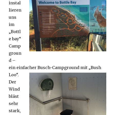
instal
lieren
uns
im
„Bottl
e bay“
Camp
groun
d –
ein einfacher Busch-Campground mit „Bush
Loo“.
Der
Wind
bläst
sehr
stark,