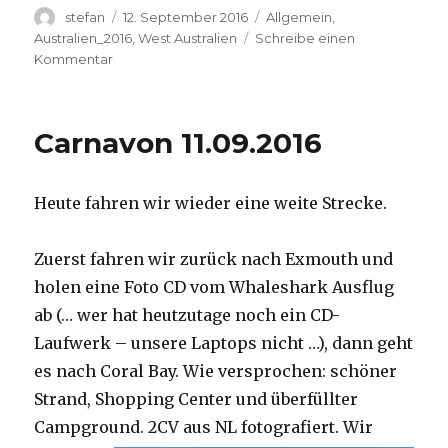
Autor
Veröffentlicht
Kategorien
stefan
12. September 2016
Allgemein
,
am
Australien_2016
,
West Australien
Schreibe einen
zu
Kommentar
Hamelin
Pool
12.09.2016
Carnavon 11.09.2016
Heute fahren wir wieder eine weite Strecke.
Zuerst fahren wir zurück nach Exmouth und
holen eine Foto CD vom Whaleshark Ausflug
ab (… wer hat heutzutage noch ein CD-
Laufwerk – unsere Laptops nicht …), dann geht
es nach Coral Bay. Wie versprochen: schöner
Strand, Shopping Center und überfüllter
Campground.
2CV aus NL fotografiert. Wir