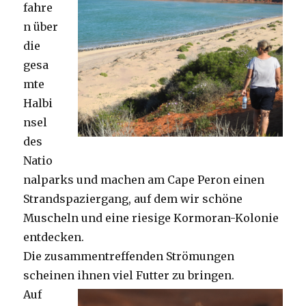
fahre
n über
die
gesa
mte
Halbi
nsel
des
Natio
nalparks und machen am Cape Peron einen
Strandspaziergang, auf dem wir schöne
Muscheln und eine riesige Kormoran-Kolonie
entdecken.
Die zusammentreffenden Strömungen
scheinen ihnen viel Futter zu bringen.
Auf