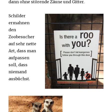
dann ohne störende Zäune und Gitter.
Schilder
ermahnen
den
Zoobesucher
auf sehr nette
Art, dass man
aufpassen
soll, dass
niemand
ausbüchst.