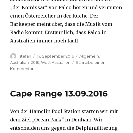
„der Komissar“ von Falco hören und vermuten
einen Österreicher in der Küche. Der
Barkeeper meint aber, dass die Musik vom
Radio kommt. Erstaunlich, dass Falco in
Australien immer noch läuft.
Autor
Veröffentlicht
Kategorien
stefan
14. September 2016
Allgemein
,
am
Australien_2016
,
West Australien
Schreibe einen
zu
Kommentar
Kalbarri
14.09.2016
Cape Range 13.09.2016
Von der Hamelin Pool Station starten wir mit
dem Ziel „Ocean Park“ in Denham. Wir
entscheiden uns gegen die Delphinfütterung