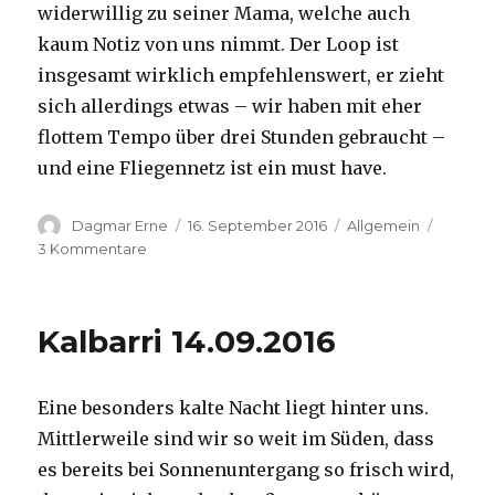
widerwillig zu seiner Mama, welche auch
kaum Notiz von uns nimmt. Der Loop ist
insgesamt wirklich empfehlenswert, er zieht
sich allerdings etwas – wir haben mit eher
flottem Tempo über drei Stunden gebraucht –
und eine Fliegennetz ist ein must have.
Autor
Veröffentlicht
Kategorien
Dagmar Erne
16. September 2016
Allgemein
am
zu
3 Kommentare
Kalbarri,
15.09.2016
Kalbarri 14.09.2016
Eine besonders kalte Nacht liegt hinter uns.
Mittlerweile sind wir so weit im Süden, dass
es bereits bei Sonnenuntergang so frisch wird,