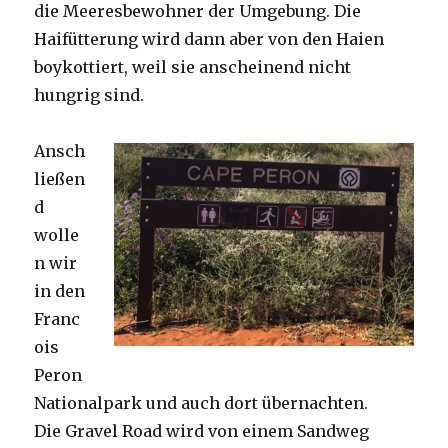
die Meeresbewohner der Umgebung. Die
Haifütterung wird dann aber von den Haien
boykottiert, weil sie anscheinend nicht
hungrig sind.
Ansch
ließen
d
wolle
n wir
in den
Franc
ois
Peron
Nationalpark und auch dort übernachten.
Die Gravel Road wird von einem Sandweg