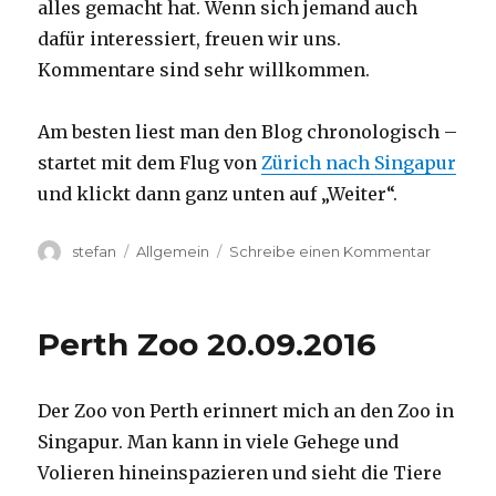
alles gemacht hat. Wenn sich jemand auch
dafür interessiert, freuen wir uns.
Kommentare sind sehr willkommen.
Am besten liest man den Blog chronologisch –
startet mit dem Flug von
Zürich nach Singapur
und klickt dann ganz unten auf „Weiter“.
Autor
Kategorien
zu
stefan
Allgemein
Schreibe einen Kommentar
Australie
2016
–
Perth Zoo 20.09.2016
von
Darwin
nach
Der Zoo von Perth erinnert mich an den Zoo in
Perth
Singapur. Man kann in viele Gehege und
Volieren hineinspazieren und sieht die Tiere