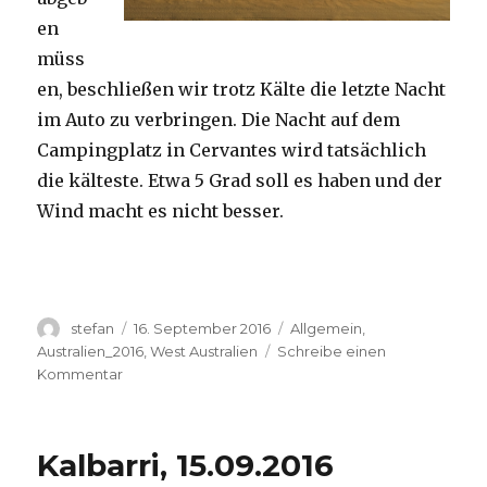
en
müss
en, beschließen wir trotz Kälte die letzte Nacht
im Auto zu verbringen. Die Nacht auf dem
Campingplatz in Cervantes wird tatsächlich
die kälteste. Etwa 5 Grad soll es haben und der
Wind macht es nicht besser.
Autor
Veröffentlicht
Kategorien
stefan
16. September 2016
Allgemein
,
am
Australien_2016
,
West Australien
Schreibe einen
zu
Kommentar
Pinnacles
16.09.2016
Kalbarri, 15.09.2016