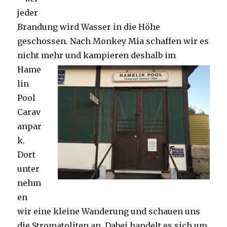
jeder
Brandung wird Wasser in die Höhe
geschossen. Nach Monkey Mia schaffen wir es
nicht mehr und kampieren deshalb im
Hame
lin
Pool
Carav
anpar
k.
Dort
unter
nehm
en
wir eine kleine Wanderung und schauen uns
die Stromatoliten an. Dabei handelt es sich um