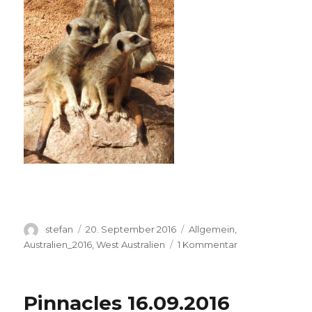
Autor
Veröffentlicht
Kategorien
stefan
20. September 2016
Allgemein
,
am
zu
Australien_2016
,
West Australien
1 Kommentar
Perth
Zoo
20.09.2016
Pinnacles 16.09.2016