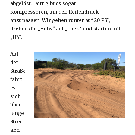
abgelöst. Dort gibt es sogar
Kompressoren, um den Reifendruck
anzupassen. Wir gehen runter auf 20 PSI,
drehen die „Hubs“ auf „Lock“ und starten mit
„H4“.
Auf
der
Straße
fährt
es
sich
über
lange
Strec
ken