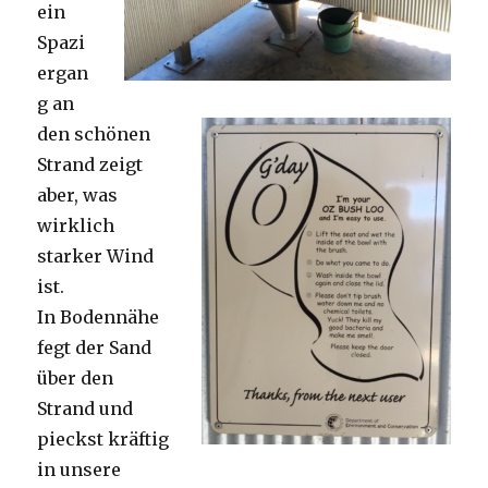
ein
Spazi
ergan
g an
den schönen
Strand zeigt
aber, was
wirklich
starker Wind
ist.
In Bodennähe
fegt der Sand
über den
Strand und
pieckst kräftig
in unsere