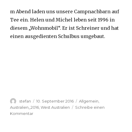
m Abend laden uns unsere Campnachbarn auf
Tee ein. Helen und Michel leben seit 1996 in
diesem „Wohnmobil“. Er ist Schreiner und hat
einen ausgedienten Schulbus umgebaut.
Autor
Veröffentlicht
Kategorien
stefan
10. September 2016
Allgemein
,
am
Australien_2016
,
West Australien
Schreibe einen
zu
Kommentar
Yardie
Creek
10.09.2016