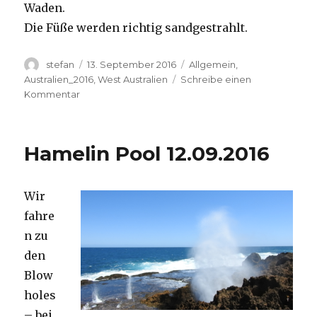
Waden.
Die Füße werden richtig sandgestrahlt.
Autor
Veröffentlicht
Kategorien
stefan
13. September 2016
Allgemein
,
am
Australien_2016
,
West Australien
Schreibe einen
zu
Kommentar
Cape
Range
13.09.2016
Hamelin Pool 12.09.2016
Wir
fahre
n zu
den
Blow
holes
– bei