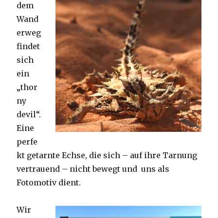
dem
Wand
erweg
findet
sich
ein
„thor
ny
devil“.
Eine
perfe
kt getarnte Echse, die sich – auf ihre Tarnung
vertrauend – nicht bewegt und uns als
Fotomotiv dient.
Wir