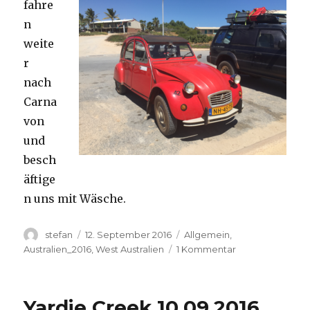
fahre
n
weite
r
nach
Carna
von
und
besch
äftige
n uns mit Wäsche.
Autor
Veröffentlicht
Kategorien
stefan
12. September 2016
Allgemein
,
am
zu
Australien_2016
,
West Australien
1 Kommentar
Carnavon
11.09.2016
Yardie Creek 10.09.2016