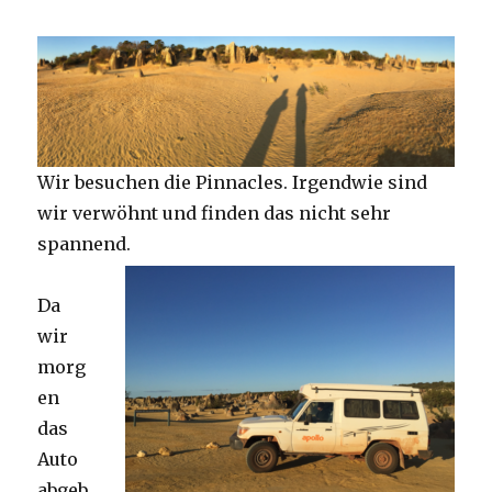
Wir besuchen die Pinnacles. Irgendwie sind
wir verwöhnt und finden das nicht sehr
spannend.
Da
wir
morg
en
das
Auto
abgeb