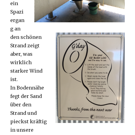
ein
Spazi
ergan
g an
den schönen
Strand zeigt
aber, was
wirklich
starker Wind
ist.
In Bodennähe
fegt der Sand
über den
Strand und
pieckst kräftig
in unsere