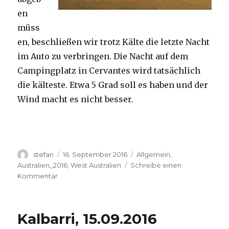
en
müss
en, beschließen wir trotz Kälte die letzte Nacht
im Auto zu verbringen. Die Nacht auf dem
Campingplatz in Cervantes wird tatsächlich
die kälteste. Etwa 5 Grad soll es haben und der
Wind macht es nicht besser.
Autor
Veröffentlicht
Kategorien
stefan
16. September 2016
Allgemein
,
am
Australien_2016
,
West Australien
Schreibe einen
zu
Kommentar
Pinnacles
16.09.2016
Kalbarri, 15.09.2016