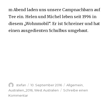
m Abend laden uns unsere Campnachbarn auf
Tee ein. Helen und Michel leben seit 1996 in
diesem „Wohnmobil“. Er ist Schreiner und hat
einen ausgedienten Schulbus umgebaut.
Autor
Veröffentlicht
Kategorien
stefan
10. September 2016
Allgemein
,
am
Australien_2016
,
West Australien
Schreibe einen
zu
Kommentar
Yardie
Creek
10.09.2016