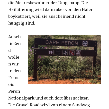
die Meeresbewohner der Umgebung. Die
Haifütterung wird dann aber von den Haien
boykottiert, weil sie anscheinend nicht
hungrig sind.
Ansch
ließen
d
wolle
n wir
in den
Franc
ois
Peron
Nationalpark und auch dort übernachten.
Die Gravel Road wird von einem Sandweg