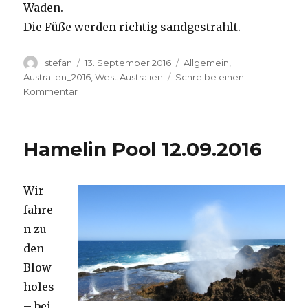
Waden.
Die Füße werden richtig sandgestrahlt.
Autor
Veröffentlicht
Kategorien
stefan
13. September 2016
Allgemein
,
am
Australien_2016
,
West Australien
Schreibe einen
zu
Kommentar
Cape
Range
13.09.2016
Hamelin Pool 12.09.2016
Wir
fahre
n zu
den
Blow
holes
– bei