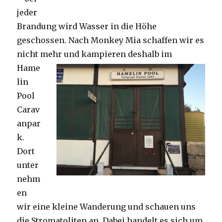
jeder
Brandung wird Wasser in die Höhe
geschossen. Nach Monkey Mia schaffen wir es
nicht mehr und kampieren deshalb im
Hame
lin
Pool
Carav
anpar
k.
Dort
unter
nehm
en
wir eine kleine Wanderung und schauen uns
die Stromatoliten an. Dabei handelt es sich um