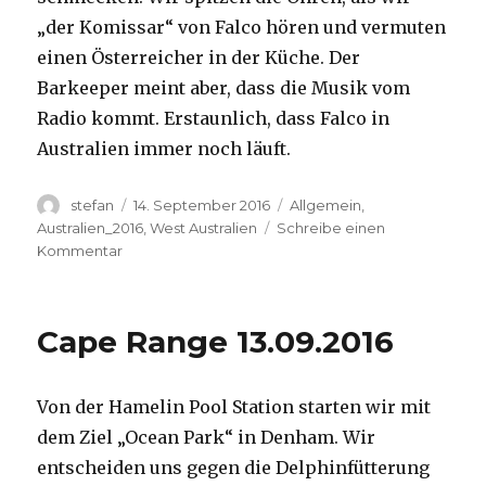
„der Komissar“ von Falco hören und vermuten
einen Österreicher in der Küche. Der
Barkeeper meint aber, dass die Musik vom
Radio kommt. Erstaunlich, dass Falco in
Australien immer noch läuft.
Autor
Veröffentlicht
Kategorien
stefan
14. September 2016
Allgemein
,
am
Australien_2016
,
West Australien
Schreibe einen
zu
Kommentar
Kalbarri
14.09.2016
Cape Range 13.09.2016
Von der Hamelin Pool Station starten wir mit
dem Ziel „Ocean Park“ in Denham. Wir
entscheiden uns gegen die Delphinfütterung