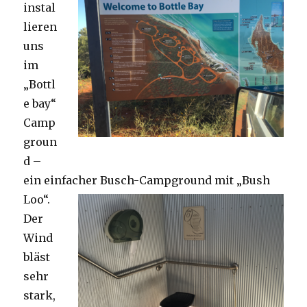
instal
lieren
uns
im
„Bottl
e bay“
Camp
groun
d –
ein einfacher Busch-Campground mit „Bush
Loo“.
Der
Wind
bläst
sehr
stark,