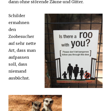
dann ohne störende Zäune und Gitter.
Schilder
ermahnen
den
Zoobesucher
auf sehr nette
Art, dass man
aufpassen
soll, dass
niemand
ausbüchst.