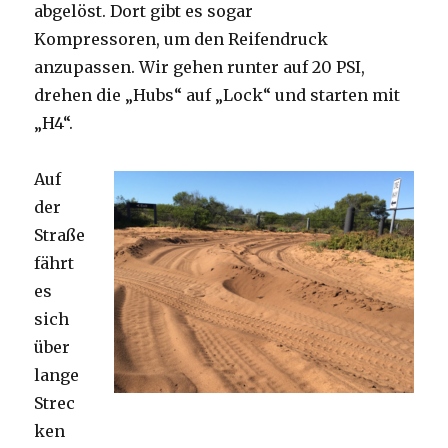
abgelöst. Dort gibt es sogar
Kompressoren, um den Reifendruck
anzupassen. Wir gehen runter auf 20 PSI,
drehen die „Hubs“ auf „Lock“ und starten mit
„H4“.
Auf
der
Straße
fährt
es
sich
über
lange
Strec
ken