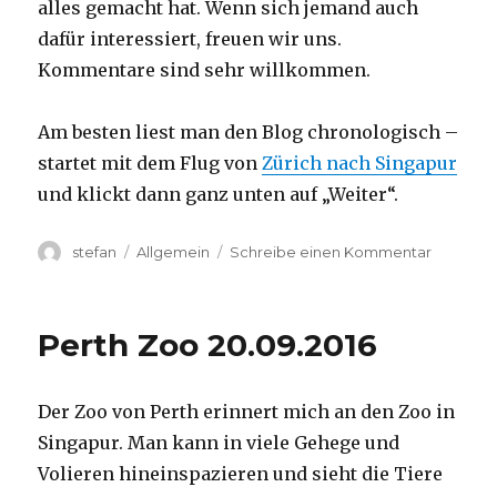
alles gemacht hat. Wenn sich jemand auch
dafür interessiert, freuen wir uns.
Kommentare sind sehr willkommen.
Am besten liest man den Blog chronologisch –
startet mit dem Flug von
Zürich nach Singapur
und klickt dann ganz unten auf „Weiter“.
Autor
Kategorien
zu
stefan
Allgemein
Schreibe einen Kommentar
Australie
2016
–
Perth Zoo 20.09.2016
von
Darwin
nach
Der Zoo von Perth erinnert mich an den Zoo in
Perth
Singapur. Man kann in viele Gehege und
Volieren hineinspazieren und sieht die Tiere