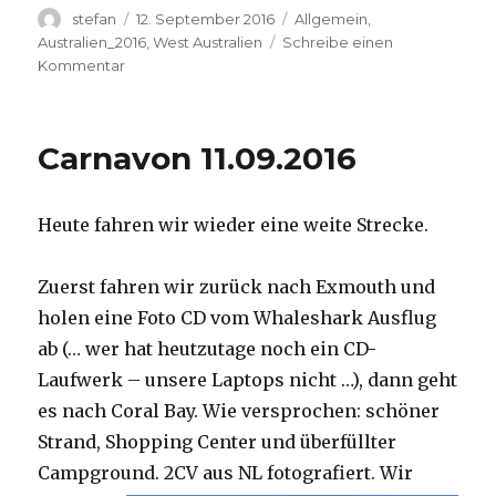
Autor
Veröffentlicht
Kategorien
stefan
12. September 2016
Allgemein
,
am
Australien_2016
,
West Australien
Schreibe einen
zu
Kommentar
Hamelin
Pool
12.09.2016
Carnavon 11.09.2016
Heute fahren wir wieder eine weite Strecke.
Zuerst fahren wir zurück nach Exmouth und
holen eine Foto CD vom Whaleshark Ausflug
ab (… wer hat heutzutage noch ein CD-
Laufwerk – unsere Laptops nicht …), dann geht
es nach Coral Bay. Wie versprochen: schöner
Strand, Shopping Center und überfüllter
Campground.
2CV aus NL fotografiert. Wir