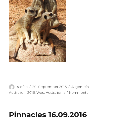
Autor
Veröffentlicht
Kategorien
stefan
20. September 2016
Allgemein
,
am
zu
Australien_2016
,
West Australien
1 Kommentar
Perth
Zoo
20.09.2016
Pinnacles 16.09.2016