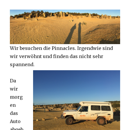
Wir besuchen die Pinnacles. Irgendwie sind
wir verwöhnt und finden das nicht sehr
spannend.
Da
wir
morg
en
das
Auto
abgeb