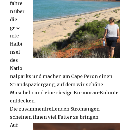
fahre
n über
die
gesa
mte
Halbi
nsel
des
Natio
nalparks und machen am Cape Peron einen
Strandspaziergang, auf dem wir schöne
Muscheln und eine riesige Kormoran-Kolonie
entdecken.
Die zusammentreffenden Strömungen
scheinen ihnen viel Futter zu bringen.
Auf