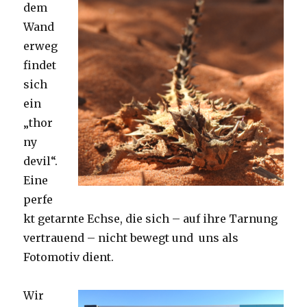
dem
Wand
erweg
findet
sich
ein
„thor
ny
devil“.
Eine
perfe
kt getarnte Echse, die sich – auf ihre Tarnung
vertrauend – nicht bewegt und uns als
Fotomotiv dient.
Wir