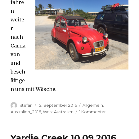
fahre
n
weite
r
nach
Carna
von
und
besch
äftige
n uns mit Wäsche.
Autor
Veröffentlicht
Kategorien
stefan
12. September 2016
Allgemein
,
am
zu
Australien_2016
,
West Australien
1 Kommentar
Carnavon
11.09.2016
Yardie Creek 10.09.2016