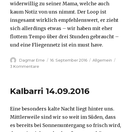
widerwillig zu seiner Mama, welche auch
kaum Notiz von uns nimmt. Der Loop ist
insgesamt wirklich empfehlenswert, er zieht
sich allerdings etwas – wir haben mit eher
flottem Tempo über drei Stunden gebraucht –
und eine Fliegennetz ist ein must have.
Autor
Veröffentlicht
Kategorien
Dagmar Erne
16. September 2016
Allgemein
am
zu
3 Kommentare
Kalbarri,
15.09.2016
Kalbarri 14.09.2016
Eine besonders kalte Nacht liegt hinter uns.
Mittlerweile sind wir so weit im Süden, dass
es bereits bei Sonnenuntergang so frisch wird,