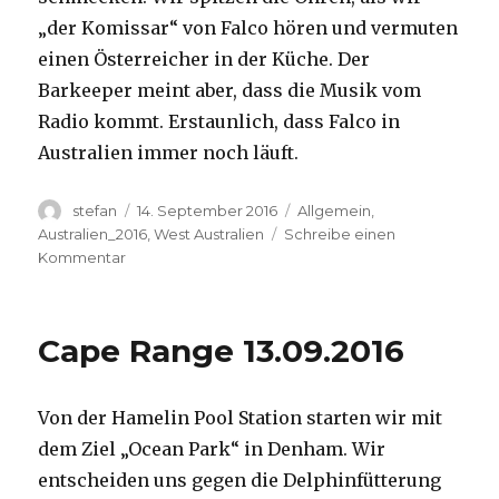
„der Komissar“ von Falco hören und vermuten
einen Österreicher in der Küche. Der
Barkeeper meint aber, dass die Musik vom
Radio kommt. Erstaunlich, dass Falco in
Australien immer noch läuft.
Autor
Veröffentlicht
Kategorien
stefan
14. September 2016
Allgemein
,
am
Australien_2016
,
West Australien
Schreibe einen
zu
Kommentar
Kalbarri
14.09.2016
Cape Range 13.09.2016
Von der Hamelin Pool Station starten wir mit
dem Ziel „Ocean Park“ in Denham. Wir
entscheiden uns gegen die Delphinfütterung