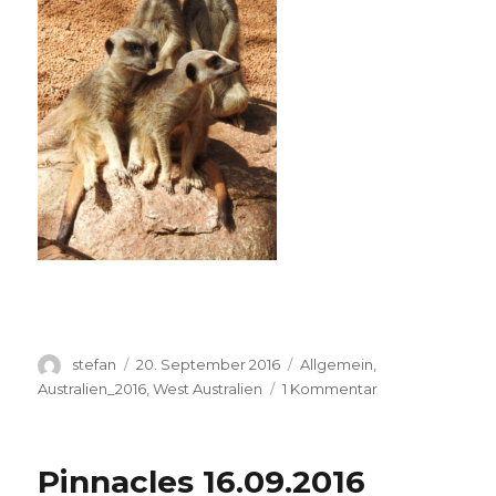
Autor
Veröffentlicht
Kategorien
stefan
20. September 2016
Allgemein
,
am
zu
Australien_2016
,
West Australien
1 Kommentar
Perth
Zoo
20.09.2016
Pinnacles 16.09.2016