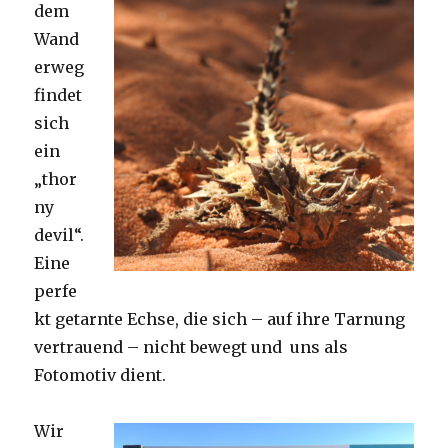
dem
Wand
erweg
findet
sich
ein
„thor
ny
devil“.
Eine
perfe
kt getarnte Echse, die sich – auf ihre Tarnung
vertrauend – nicht bewegt und uns als
Fotomotiv dient.
Wir