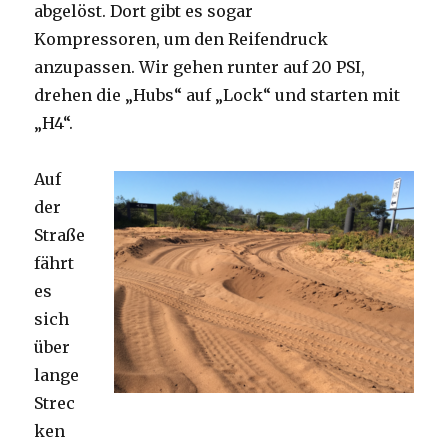
abgelöst. Dort gibt es sogar
Kompressoren, um den Reifendruck
anzupassen. Wir gehen runter auf 20 PSI,
drehen die „Hubs“ auf „Lock“ und starten mit
„H4“.
Auf
der
Straße
fährt
es
sich
über
lange
Strec
ken