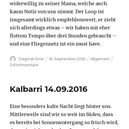
widerwillig zu seiner Mama, welche auch
kaum Notiz von uns nimmt. Der Loop ist
insgesamt wirklich empfehlenswert, er zieht
sich allerdings etwas – wir haben mit eher
flottem Tempo über drei Stunden gebraucht –
und eine Fliegennetz ist ein must have.
Autor
Veröffentlicht
Kategorien
Dagmar Erne
16. September 2016
Allgemein
am
zu
3 Kommentare
Kalbarri,
15.09.2016
Kalbarri 14.09.2016
Eine besonders kalte Nacht liegt hinter uns.
Mittlerweile sind wir so weit im Süden, dass
es bereits bei Sonnenuntergang so frisch wird,