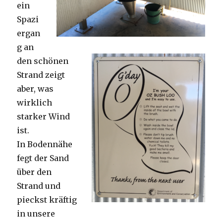
ein
Spazi
ergan
g an
den schönen
Strand zeigt
aber, was
wirklich
starker Wind
ist.
In Bodennähe
fegt der Sand
über den
Strand und
pieckst kräftig
in unsere