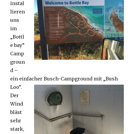
instal
lieren
uns
im
„Bottl
e bay“
Camp
groun
d –
ein einfacher Busch-Campground mit „Bush
Loo“.
Der
Wind
bläst
sehr
stark,