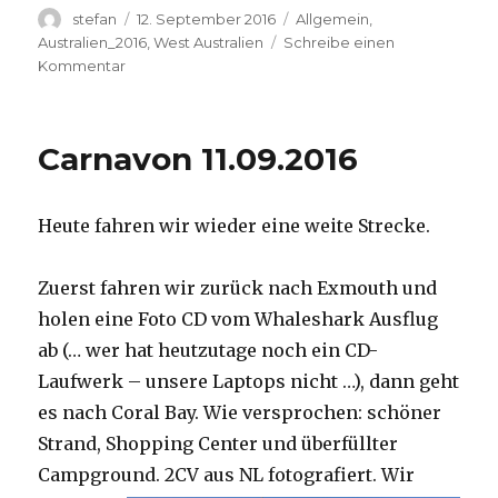
Autor
Veröffentlicht
Kategorien
stefan
12. September 2016
Allgemein
,
am
Australien_2016
,
West Australien
Schreibe einen
zu
Kommentar
Hamelin
Pool
12.09.2016
Carnavon 11.09.2016
Heute fahren wir wieder eine weite Strecke.
Zuerst fahren wir zurück nach Exmouth und
holen eine Foto CD vom Whaleshark Ausflug
ab (… wer hat heutzutage noch ein CD-
Laufwerk – unsere Laptops nicht …), dann geht
es nach Coral Bay. Wie versprochen: schöner
Strand, Shopping Center und überfüllter
Campground.
2CV aus NL fotografiert. Wir