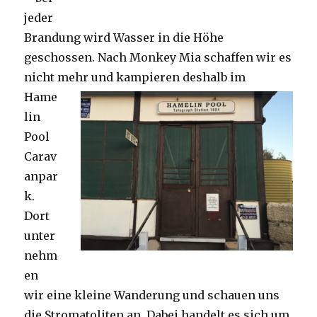
jeder
Brandung wird Wasser in die Höhe
geschossen. Nach Monkey Mia schaffen wir es
nicht mehr und kampieren deshalb im
Hame
lin
Pool
Carav
anpar
k.
Dort
unter
nehm
en
wir eine kleine Wanderung und schauen uns
die Stromatoliten an. Dabei handelt es sich um