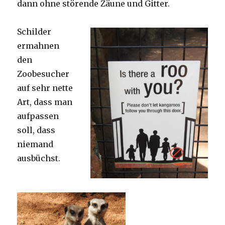
dann ohne störende Zäune und Gitter.
Schilder
ermahnen
den
Zoobesucher
auf sehr nette
Art, dass man
aufpassen
soll, dass
niemand
ausbüchst.