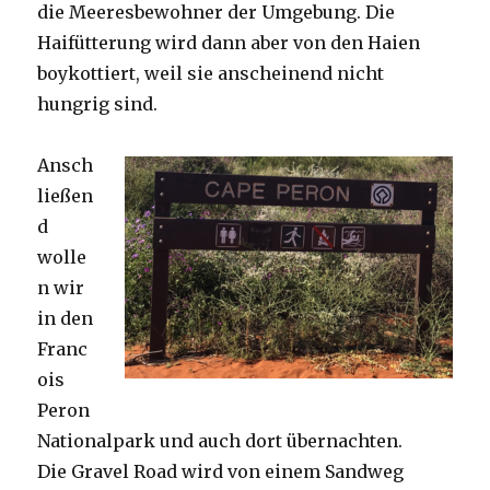
die Meeresbewohner der Umgebung. Die
Haifütterung wird dann aber von den Haien
boykottiert, weil sie anscheinend nicht
hungrig sind.
Ansch
ließen
d
wolle
n wir
in den
Franc
ois
Peron
Nationalpark und auch dort übernachten.
Die Gravel Road wird von einem Sandweg