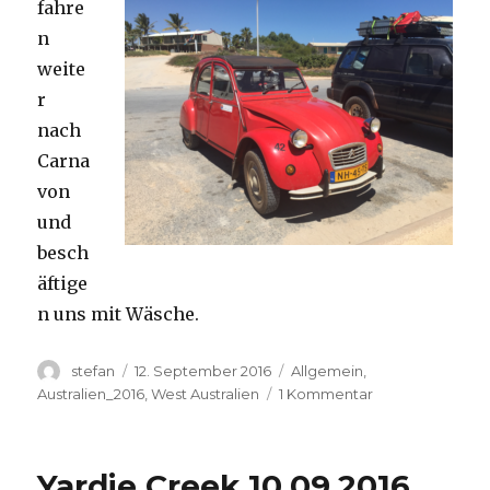
fahre
n
weite
r
nach
Carna
von
und
besch
äftige
n uns mit Wäsche.
Autor
Veröffentlicht
Kategorien
stefan
12. September 2016
Allgemein
,
am
zu
Australien_2016
,
West Australien
1 Kommentar
Carnavon
11.09.2016
Yardie Creek 10.09.2016