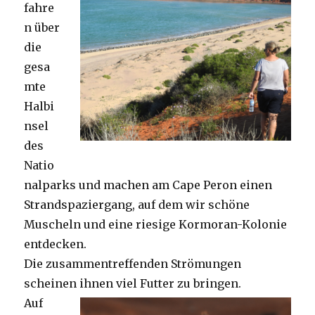
fahre
n über
die
gesa
mte
Halbi
nsel
des
Natio
nalparks und machen am Cape Peron einen
Strandspaziergang, auf dem wir schöne
Muscheln und eine riesige Kormoran-Kolonie
entdecken.
Die zusammentreffenden Strömungen
scheinen ihnen viel Futter zu bringen.
Auf