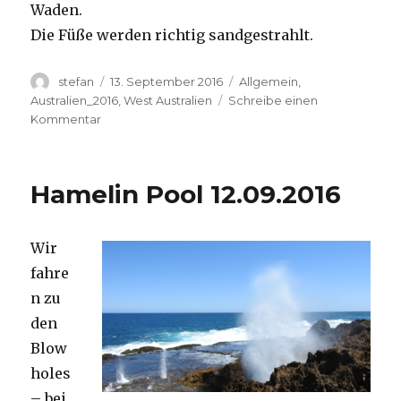
Waden.
Die Füße werden richtig sandgestrahlt.
Autor
Veröffentlicht
Kategorien
stefan
13. September 2016
Allgemein
,
am
Australien_2016
,
West Australien
Schreibe einen
zu
Kommentar
Cape
Range
13.09.2016
Hamelin Pool 12.09.2016
Wir
fahre
n zu
den
Blow
holes
– bei