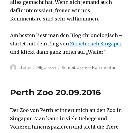
alles gemacht hat. Wenn sich jemand auch
dafür interessiert, freuen wir uns.
Kommentare sind sehr willkommen.
Am besten liest man den Blog chronologisch –
startet mit dem Flug von
Zürich nach Singapur
und klickt dann ganz unten auf „Weiter“.
Autor
Kategorien
zu
stefan
Allgemein
Schreibe einen Kommentar
Australie
2016
–
Perth Zoo 20.09.2016
von
Darwin
nach
Der Zoo von Perth erinnert mich an den Zoo in
Perth
Singapur. Man kann in viele Gehege und
Volieren hineinspazieren und sieht die Tiere