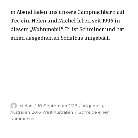
m Abend laden uns unsere Campnachbarn auf
Tee ein. Helen und Michel leben seit 1996 in
diesem „Wohnmobil“. Er ist Schreiner und hat
einen ausgedienten Schulbus umgebaut.
Autor
Veröffentlicht
Kategorien
stefan
10. September 2016
Allgemein
,
am
Australien_2016
,
West Australien
Schreibe einen
zu
Kommentar
Yardie
Creek
10.09.2016