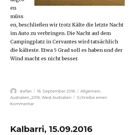
en
müss
en, beschließen wir trotz Kälte die letzte Nacht
im Auto zu verbringen. Die Nacht auf dem
Campingplatz in Cervantes wird tatsächlich
die kälteste. Etwa 5 Grad soll es haben und der
Wind macht es nicht besser.
Autor
Veröffentlicht
Kategorien
stefan
16. September 2016
Allgemein
,
am
Australien_2016
,
West Australien
Schreibe einen
zu
Kommentar
Pinnacles
16.09.2016
Kalbarri, 15.09.2016