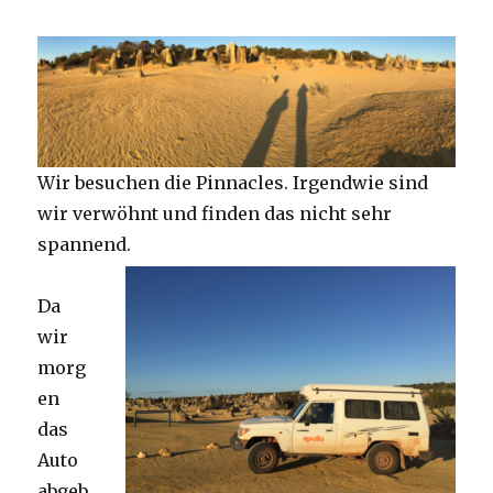
Wir besuchen die Pinnacles. Irgendwie sind
wir verwöhnt und finden das nicht sehr
spannend.
Da
wir
morg
en
das
Auto
abgeb