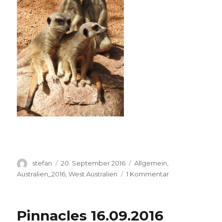
Autor
Veröffentlicht
Kategorien
stefan
20. September 2016
Allgemein
,
am
zu
Australien_2016
,
West Australien
1 Kommentar
Perth
Zoo
20.09.2016
Pinnacles 16.09.2016