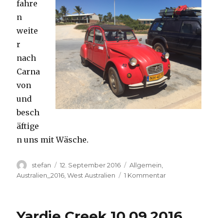
fahre
n
weite
r
nach
Carna
von
und
besch
äftige
n uns mit Wäsche.
Autor
Veröffentlicht
Kategorien
stefan
12. September 2016
Allgemein
,
am
zu
Australien_2016
,
West Australien
1 Kommentar
Carnavon
11.09.2016
Yardie Creek 10.09.2016