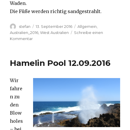
Waden.
Die Füße werden richtig sandgestrahlt.
Autor
Veröffentlicht
Kategorien
stefan
13. September 2016
Allgemein
,
am
Australien_2016
,
West Australien
Schreibe einen
zu
Kommentar
Cape
Range
13.09.2016
Hamelin Pool 12.09.2016
Wir
fahre
n zu
den
Blow
holes
– bei