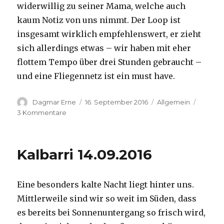
widerwillig zu seiner Mama, welche auch
kaum Notiz von uns nimmt. Der Loop ist
insgesamt wirklich empfehlenswert, er zieht
sich allerdings etwas – wir haben mit eher
flottem Tempo über drei Stunden gebraucht –
und eine Fliegennetz ist ein must have.
Autor
Veröffentlicht
Kategorien
Dagmar Erne
16. September 2016
Allgemein
am
zu
3 Kommentare
Kalbarri,
15.09.2016
Kalbarri 14.09.2016
Eine besonders kalte Nacht liegt hinter uns.
Mittlerweile sind wir so weit im Süden, dass
es bereits bei Sonnenuntergang so frisch wird,