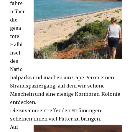
fahre
n über
die
gesa
mte
Halbi
nsel
des
Natio
nalparks und machen am Cape Peron einen
Strandspaziergang, auf dem wir schöne
Muscheln und eine riesige Kormoran-Kolonie
entdecken.
Die zusammentreffenden Strömungen
scheinen ihnen viel Futter zu bringen.
Auf