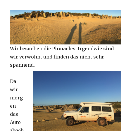
Wir besuchen die Pinnacles. Irgendwie sind
wir verwöhnt und finden das nicht sehr
spannend.
Da
wir
morg
en
das
Auto
abgeb