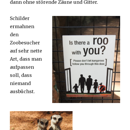
dann ohne störende Zäune und Gitter.
Schilder
ermahnen
den
Zoobesucher
auf sehr nette
Art, dass man
aufpassen
soll, dass
niemand
ausbüchst.