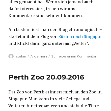
alles gemacht hat. Wenn sich jemand auch
dafür interessiert, freuen wir uns.
Kommentare sind sehr willkommen.
Am besten liest man den Blog chronologisch –
startet mit dem Flug von
Zürich nach Singapur
und klickt dann ganz unten auf „Weiter“.
Autor
Kategorien
zu
stefan
Allgemein
Schreibe einen Kommentar
Australie
2016
–
Perth Zoo 20.09.2016
von
Darwin
nach
Der Zoo von Perth erinnert mich an den Zoo in
Perth
Singapur. Man kann in viele Gehege und
Volieren hineinspazieren und sieht die Tiere