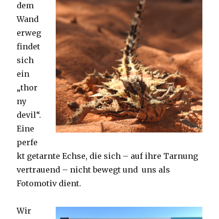
dem
Wand
erweg
findet
sich
ein
„thor
ny
devil“.
Eine
perfe
kt getarnte Echse, die sich – auf ihre Tarnung
vertrauend – nicht bewegt und uns als
Fotomotiv dient.
Wir