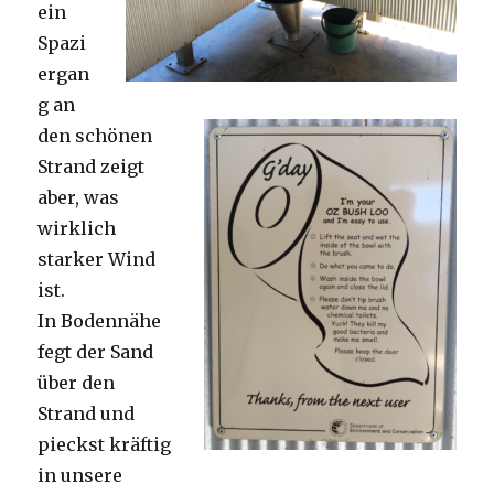
ein
Spazi
ergan
g an
den schönen
Strand zeigt
aber, was
wirklich
starker Wind
ist.
In Bodennähe
fegt der Sand
über den
Strand und
pieckst kräftig
in unsere