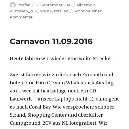
Autor
Veröffentlicht
Kategorien
stefan
12. September 2016
Allgemein
,
am
Australien_2016
,
West Australien
Schreibe einen
zu
Kommentar
Hamelin
Pool
12.09.2016
Carnavon 11.09.2016
Heute fahren wir wieder eine weite Strecke.
Zuerst fahren wir zurück nach Exmouth und
holen eine Foto CD vom Whaleshark Ausflug
ab (… wer hat heutzutage noch ein CD-
Laufwerk – unsere Laptops nicht …), dann geht
es nach Coral Bay. Wie versprochen: schöner
Strand, Shopping Center und überfüllter
Campground.
2CV aus NL fotografiert. Wir