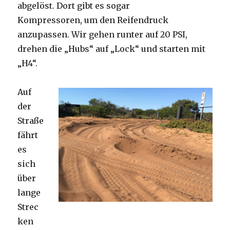
abgelöst. Dort gibt es sogar
Kompressoren, um den Reifendruck
anzupassen. Wir gehen runter auf 20 PSI,
drehen die „Hubs“ auf „Lock“ und starten mit
„H4“.
Auf
der
Straße
fährt
es
sich
über
lange
Strec
ken