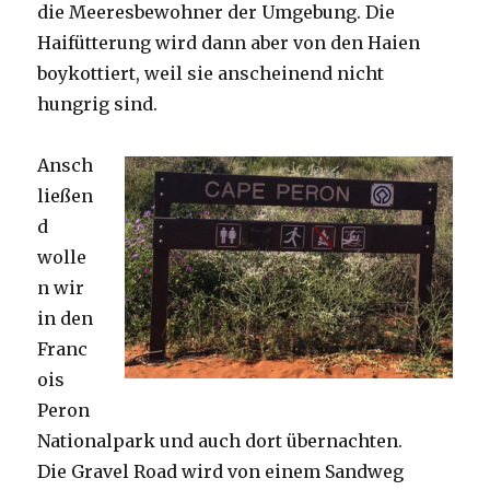
die Meeresbewohner der Umgebung. Die
Haifütterung wird dann aber von den Haien
boykottiert, weil sie anscheinend nicht
hungrig sind.
Ansch
ließen
d
wolle
n wir
in den
Franc
ois
Peron
Nationalpark und auch dort übernachten.
Die Gravel Road wird von einem Sandweg