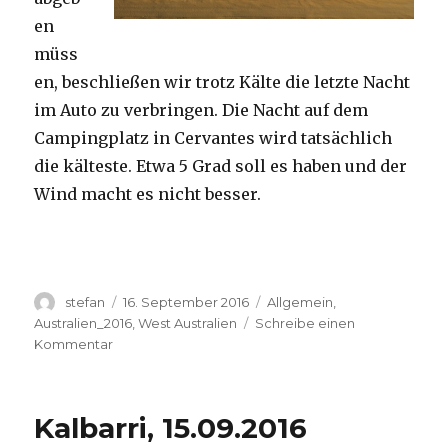
en
müss
en, beschließen wir trotz Kälte die letzte Nacht
im Auto zu verbringen. Die Nacht auf dem
Campingplatz in Cervantes wird tatsächlich
die kälteste. Etwa 5 Grad soll es haben und der
Wind macht es nicht besser.
Autor
Veröffentlicht
Kategorien
stefan
16. September 2016
Allgemein
,
am
Australien_2016
,
West Australien
Schreibe einen
zu
Kommentar
Pinnacles
16.09.2016
Kalbarri, 15.09.2016