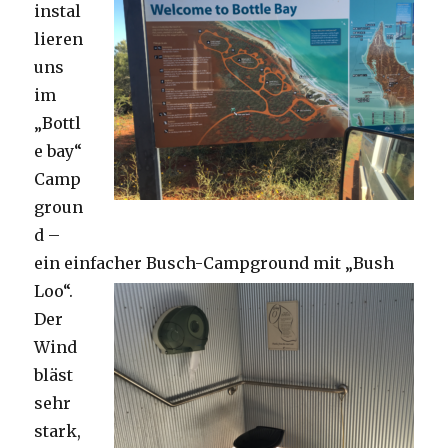
instal
lieren
uns
im
„Bottl
e bay“
Camp
groun
d –
ein einfacher Busch-Campground mit „Bush
Loo“.
Der
Wind
bläst
sehr
stark,