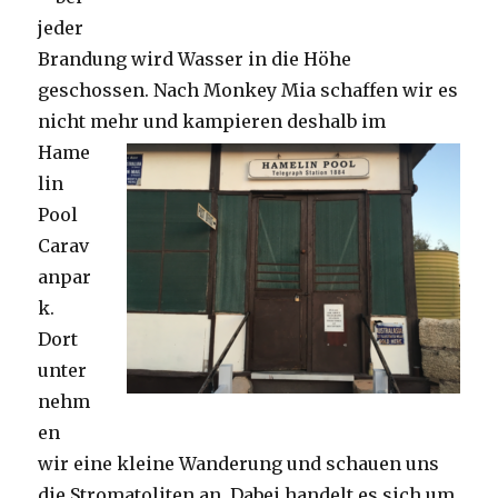
jeder
Brandung wird Wasser in die Höhe
geschossen. Nach Monkey Mia schaffen wir es
nicht mehr und kampieren deshalb im
Hame
lin
Pool
Carav
anpar
k.
Dort
unter
nehm
en
wir eine kleine Wanderung und schauen uns
die Stromatoliten an. Dabei handelt es sich um