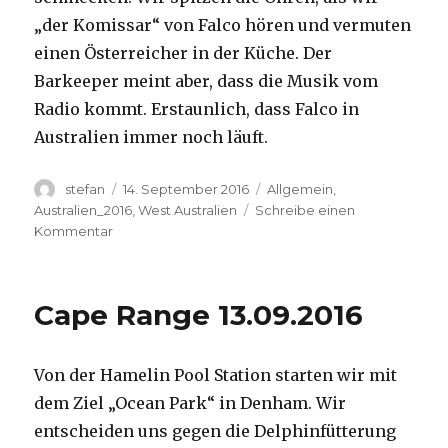
„der Komissar“ von Falco hören und vermuten
einen Österreicher in der Küche. Der
Barkeeper meint aber, dass die Musik vom
Radio kommt. Erstaunlich, dass Falco in
Australien immer noch läuft.
Autor
Veröffentlicht
Kategorien
stefan
14. September 2016
Allgemein
,
am
Australien_2016
,
West Australien
Schreibe einen
zu
Kommentar
Kalbarri
14.09.2016
Cape Range 13.09.2016
Von der Hamelin Pool Station starten wir mit
dem Ziel „Ocean Park“ in Denham. Wir
entscheiden uns gegen die Delphinfütterung