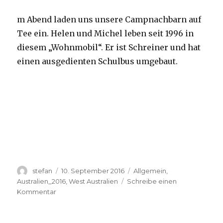
m Abend laden uns unsere Campnachbarn auf
Tee ein. Helen und Michel leben seit 1996 in
diesem „Wohnmobil“. Er ist Schreiner und hat
einen ausgedienten Schulbus umgebaut.
Autor
Veröffentlicht
Kategorien
stefan
10. September 2016
Allgemein
,
am
Australien_2016
,
West Australien
Schreibe einen
zu
Kommentar
Yardie
Creek
10.09.2016