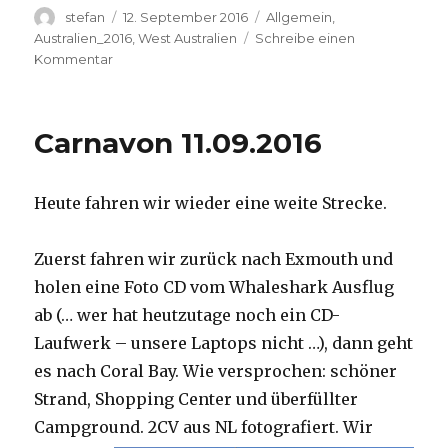
Autor
Veröffentlicht
Kategorien
stefan
12. September 2016
Allgemein
,
am
Australien_2016
,
West Australien
Schreibe einen
zu
Kommentar
Hamelin
Pool
12.09.2016
Carnavon 11.09.2016
Heute fahren wir wieder eine weite Strecke.
Zuerst fahren wir zurück nach Exmouth und
holen eine Foto CD vom Whaleshark Ausflug
ab (… wer hat heutzutage noch ein CD-
Laufwerk – unsere Laptops nicht …), dann geht
es nach Coral Bay. Wie versprochen: schöner
Strand, Shopping Center und überfüllter
Campground.
2CV aus NL fotografiert. Wir