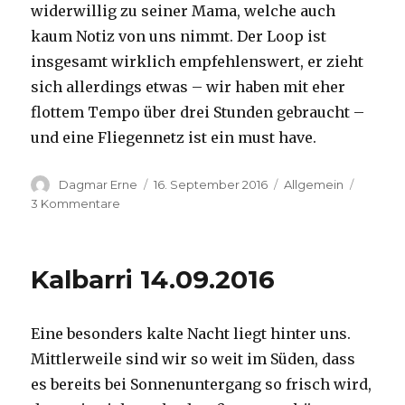
widerwillig zu seiner Mama, welche auch
kaum Notiz von uns nimmt. Der Loop ist
insgesamt wirklich empfehlenswert, er zieht
sich allerdings etwas – wir haben mit eher
flottem Tempo über drei Stunden gebraucht –
und eine Fliegennetz ist ein must have.
Autor
Veröffentlicht
Kategorien
Dagmar Erne
16. September 2016
Allgemein
am
zu
3 Kommentare
Kalbarri,
15.09.2016
Kalbarri 14.09.2016
Eine besonders kalte Nacht liegt hinter uns.
Mittlerweile sind wir so weit im Süden, dass
es bereits bei Sonnenuntergang so frisch wird,