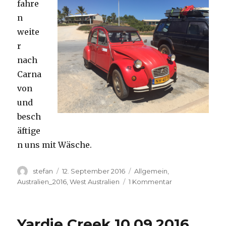
fahre
n
weite
r
nach
Carna
von
und
besch
äftige
n uns mit Wäsche.
Autor
Veröffentlicht
Kategorien
stefan
12. September 2016
Allgemein
,
am
zu
Australien_2016
,
West Australien
1 Kommentar
Carnavon
11.09.2016
Yardie Creek 10.09.2016