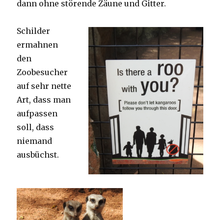
dann ohne störende Zäune und Gitter.
Schilder
ermahnen
den
Zoobesucher
auf sehr nette
Art, dass man
aufpassen
soll, dass
niemand
ausbüchst.