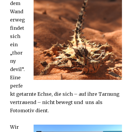
dem
Wand
erweg
findet
sich
ein
„thor
ny
devil“.
Eine
perfe
kt getarnte Echse, die sich – auf ihre Tarnung
vertrauend – nicht bewegt und uns als
Fotomotiv dient.
Wir