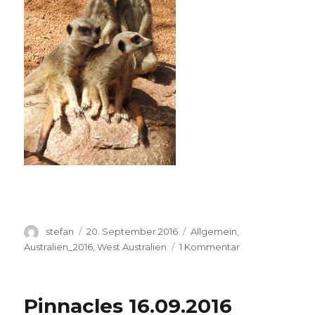
Autor
Veröffentlicht
Kategorien
stefan
20. September 2016
Allgemein
,
am
zu
Australien_2016
,
West Australien
1 Kommentar
Perth
Zoo
20.09.2016
Pinnacles 16.09.2016