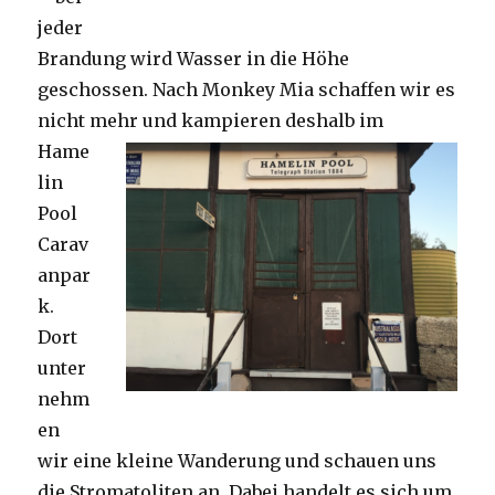
jeder
Brandung wird Wasser in die Höhe
geschossen. Nach Monkey Mia schaffen wir es
nicht mehr und kampieren deshalb im
Hame
lin
Pool
Carav
anpar
k.
Dort
unter
nehm
en
wir eine kleine Wanderung und schauen uns
die Stromatoliten an. Dabei handelt es sich um