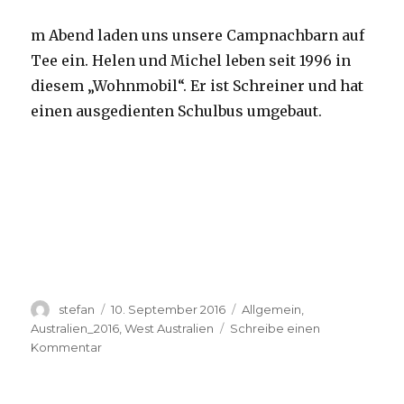
m Abend laden uns unsere Campnachbarn auf
Tee ein. Helen und Michel leben seit 1996 in
diesem „Wohnmobil“. Er ist Schreiner und hat
einen ausgedienten Schulbus umgebaut.
Autor
Veröffentlicht
Kategorien
stefan
10. September 2016
Allgemein
,
am
Australien_2016
,
West Australien
Schreibe einen
zu
Kommentar
Yardie
Creek
10.09.2016