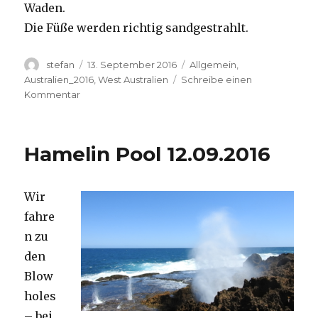
Waden.
Die Füße werden richtig sandgestrahlt.
Autor
Veröffentlicht
Kategorien
stefan
13. September 2016
Allgemein
,
am
Australien_2016
,
West Australien
Schreibe einen
zu
Kommentar
Cape
Range
13.09.2016
Hamelin Pool 12.09.2016
Wir
fahre
n zu
den
Blow
holes
– bei