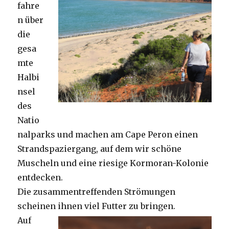
fahre
n über
die
gesa
mte
Halbi
nsel
des
Natio
nalparks und machen am Cape Peron einen
Strandspaziergang, auf dem wir schöne
Muscheln und eine riesige Kormoran-Kolonie
entdecken.
Die zusammentreffenden Strömungen
scheinen ihnen viel Futter zu bringen.
Auf