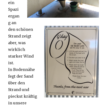
ein
Spazi
ergan
g an
den schönen
Strand zeigt
aber, was
wirklich
starker Wind
ist.
In Bodennähe
fegt der Sand
über den
Strand und
pieckst kräftig
in unsere