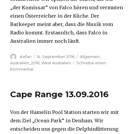
„der Komissar“ von Falco hören und vermuten
einen Österreicher in der Küche. Der
Barkeeper meint aber, dass die Musik vom
Radio kommt. Erstaunlich, dass Falco in
Australien immer noch läuft.
Autor
Veröffentlicht
Kategorien
stefan
14. September 2016
Allgemein
,
am
Australien_2016
,
West Australien
Schreibe einen
zu
Kommentar
Kalbarri
14.09.2016
Cape Range 13.09.2016
Von der Hamelin Pool Station starten wir mit
dem Ziel „Ocean Park“ in Denham. Wir
entscheiden uns gegen die Delphinfütterung