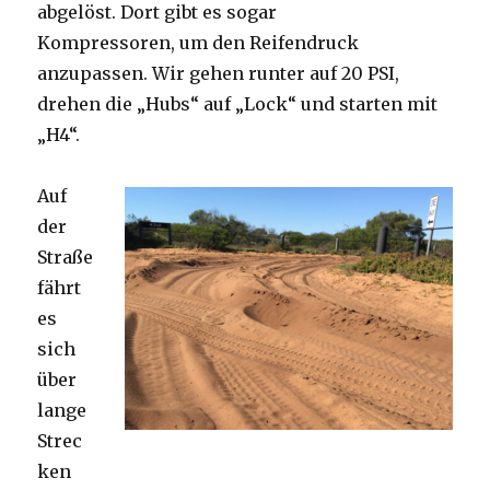
abgelöst. Dort gibt es sogar
Kompressoren, um den Reifendruck
anzupassen. Wir gehen runter auf 20 PSI,
drehen die „Hubs“ auf „Lock“ und starten mit
„H4“.
Auf
der
Straße
fährt
es
sich
über
lange
Strec
ken