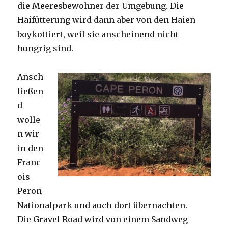
die Meeresbewohner der Umgebung. Die
Haifütterung wird dann aber von den Haien
boykottiert, weil sie anscheinend nicht
hungrig sind.
Ansch
ließen
d
wolle
n wir
in den
Franc
ois
Peron
Nationalpark und auch dort übernachten.
Die Gravel Road wird von einem Sandweg