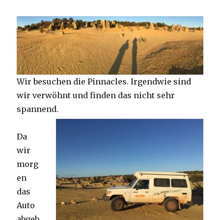
Wir besuchen die Pinnacles. Irgendwie sind
wir verwöhnt und finden das nicht sehr
spannend.
Da
wir
morg
en
das
Auto
abgeb