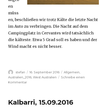
en
müss
en, beschließen wir trotz Kälte die letzte Nacht
im Auto zu verbringen. Die Nacht auf dem
Campingplatz in Cervantes wird tatsächlich
die kälteste. Etwa 5 Grad soll es haben und der
Wind macht es nicht besser.
Autor
Veröffentlicht
Kategorien
stefan
16. September 2016
Allgemein
,
am
Australien_2016
,
West Australien
Schreibe einen
zu
Kommentar
Pinnacles
16.09.2016
Kalbarri, 15.09.2016