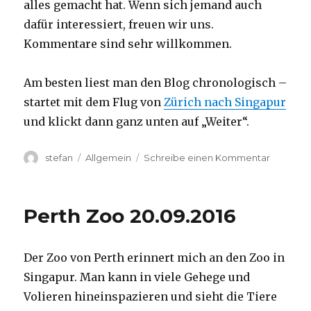
alles gemacht hat. Wenn sich jemand auch
dafür interessiert, freuen wir uns.
Kommentare sind sehr willkommen.
Am besten liest man den Blog chronologisch –
startet mit dem Flug von
Zürich nach Singapur
und klickt dann ganz unten auf „Weiter“.
Autor
Kategorien
zu
stefan
Allgemein
Schreibe einen Kommentar
Australie
2016
–
Perth Zoo 20.09.2016
von
Darwin
nach
Der Zoo von Perth erinnert mich an den Zoo in
Perth
Singapur. Man kann in viele Gehege und
Volieren hineinspazieren und sieht die Tiere