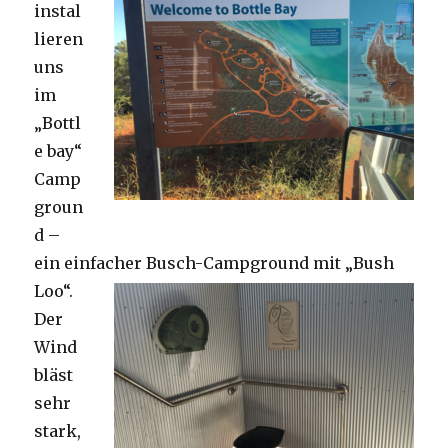
instal
lieren
uns
im
„Bottl
e bay“
Camp
groun
d –
ein einfacher Busch-Campground mit „Bush
Loo“.
Der
Wind
bläst
sehr
stark,