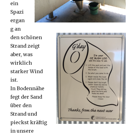
ein
Spazi
ergan
g an
den schönen
Strand zeigt
aber, was
wirklich
starker Wind
ist.
In Bodennähe
fegt der Sand
über den
Strand und
pieckst kräftig
in unsere