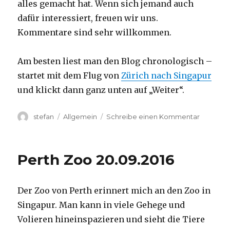
alles gemacht hat. Wenn sich jemand auch
dafür interessiert, freuen wir uns.
Kommentare sind sehr willkommen.
Am besten liest man den Blog chronologisch –
startet mit dem Flug von
Zürich nach Singapur
und klickt dann ganz unten auf „Weiter“.
Autor
Kategorien
zu
stefan
Allgemein
Schreibe einen Kommentar
Australie
2016
–
Perth Zoo 20.09.2016
von
Darwin
nach
Der Zoo von Perth erinnert mich an den Zoo in
Perth
Singapur. Man kann in viele Gehege und
Volieren hineinspazieren und sieht die Tiere