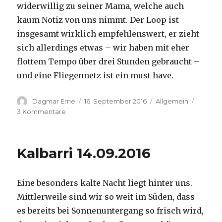
widerwillig zu seiner Mama, welche auch
kaum Notiz von uns nimmt. Der Loop ist
insgesamt wirklich empfehlenswert, er zieht
sich allerdings etwas – wir haben mit eher
flottem Tempo über drei Stunden gebraucht –
und eine Fliegennetz ist ein must have.
Autor
Veröffentlicht
Kategorien
Dagmar Erne
16. September 2016
Allgemein
am
zu
3 Kommentare
Kalbarri,
15.09.2016
Kalbarri 14.09.2016
Eine besonders kalte Nacht liegt hinter uns.
Mittlerweile sind wir so weit im Süden, dass
es bereits bei Sonnenuntergang so frisch wird,