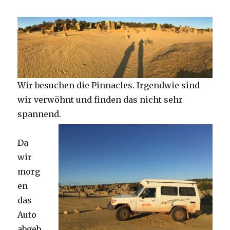
Wir besuchen die Pinnacles. Irgendwie sind
wir verwöhnt und finden das nicht sehr
spannend.
Da
wir
morg
en
das
Auto
abgeb