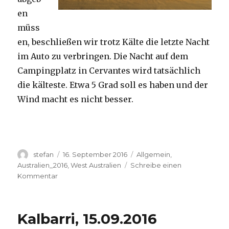
en
müss
en, beschließen wir trotz Kälte die letzte Nacht
im Auto zu verbringen. Die Nacht auf dem
Campingplatz in Cervantes wird tatsächlich
die kälteste. Etwa 5 Grad soll es haben und der
Wind macht es nicht besser.
Autor
Veröffentlicht
Kategorien
stefan
16. September 2016
Allgemein
,
am
Australien_2016
,
West Australien
Schreibe einen
zu
Kommentar
Pinnacles
16.09.2016
Kalbarri, 15.09.2016