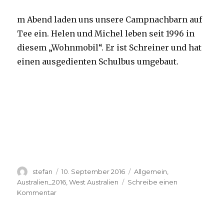
m Abend laden uns unsere Campnachbarn auf
Tee ein. Helen und Michel leben seit 1996 in
diesem „Wohnmobil“. Er ist Schreiner und hat
einen ausgedienten Schulbus umgebaut.
Autor
Veröffentlicht
Kategorien
stefan
10. September 2016
Allgemein
,
am
Australien_2016
,
West Australien
Schreibe einen
zu
Kommentar
Yardie
Creek
10.09.2016