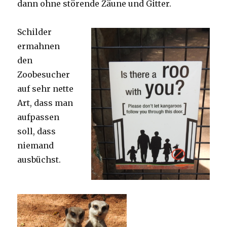
dann ohne störende Zäune und Gitter.
Schilder
ermahnen
den
Zoobesucher
auf sehr nette
Art, dass man
aufpassen
soll, dass
niemand
ausbüchst.