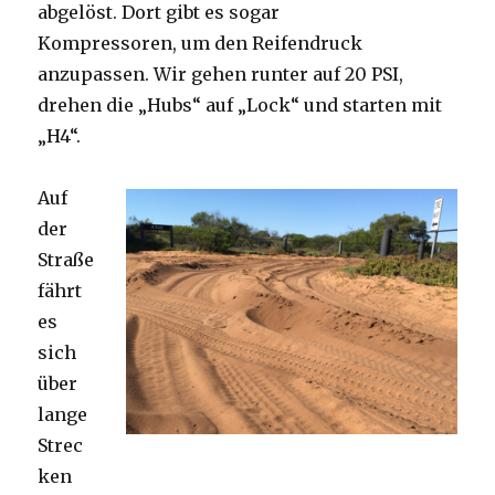
abgelöst. Dort gibt es sogar
Kompressoren, um den Reifendruck
anzupassen. Wir gehen runter auf 20 PSI,
drehen die „Hubs“ auf „Lock“ und starten mit
„H4“.
Auf
der
Straße
fährt
es
sich
über
lange
Strec
ken