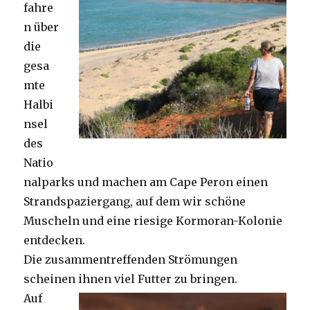
fahre
n über
die
gesa
mte
Halbi
nsel
des
Natio
nalparks und machen am Cape Peron einen
Strandspaziergang, auf dem wir schöne
Muscheln und eine riesige Kormoran-Kolonie
entdecken.
Die zusammentreffenden Strömungen
scheinen ihnen viel Futter zu bringen.
Auf