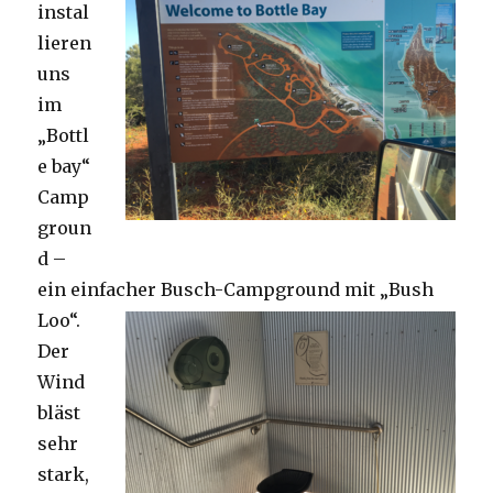
instal
lieren
uns
im
„Bottl
e bay“
Camp
groun
d –
ein einfacher Busch-Campground mit „Bush
Loo“.
Der
Wind
bläst
sehr
stark,