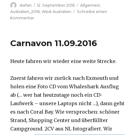
Autor
Veröffentlicht
Kategorien
stefan
12. September 2016
Allgemein
,
am
Australien_2016
,
West Australien
Schreibe einen
zu
Kommentar
Hamelin
Pool
12.09.2016
Carnavon 11.09.2016
Heute fahren wir wieder eine weite Strecke.
Zuerst fahren wir zurück nach Exmouth und
holen eine Foto CD vom Whaleshark Ausflug
ab (… wer hat heutzutage noch ein CD-
Laufwerk – unsere Laptops nicht …), dann geht
es nach Coral Bay. Wie versprochen: schöner
Strand, Shopping Center und überfüllter
Campground.
2CV aus NL fotografiert. Wir