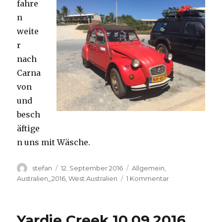
fahre
n
weite
r
nach
Carna
von
und
besch
äftige
n uns mit Wäsche.
Autor
Veröffentlicht
Kategorien
stefan
12. September 2016
Allgemein
,
am
zu
Australien_2016
,
West Australien
1 Kommentar
Carnavon
11.09.2016
Yardie Creek 10.09.2016