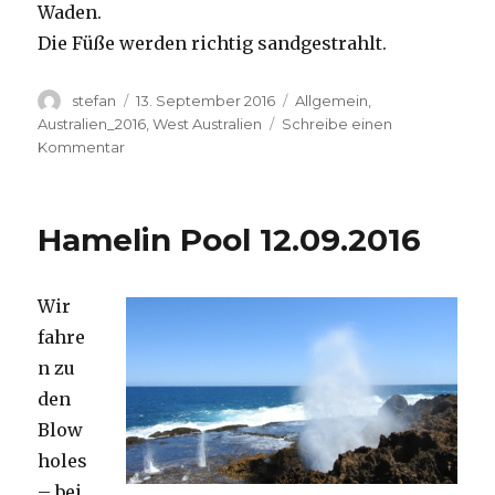
Waden.
Die Füße werden richtig sandgestrahlt.
Autor
Veröffentlicht
Kategorien
stefan
13. September 2016
Allgemein
,
am
Australien_2016
,
West Australien
Schreibe einen
zu
Kommentar
Cape
Range
13.09.2016
Hamelin Pool 12.09.2016
Wir
fahre
n zu
den
Blow
holes
– bei