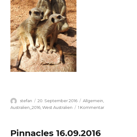
Autor
Veröffentlicht
Kategorien
stefan
20. September 2016
Allgemein
,
am
zu
Australien_2016
,
West Australien
1 Kommentar
Perth
Zoo
20.09.2016
Pinnacles 16.09.2016