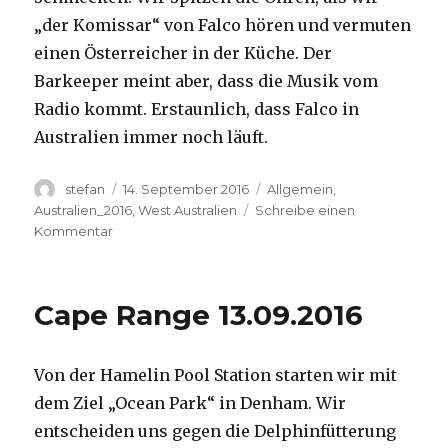
„der Komissar“ von Falco hören und vermuten
einen Österreicher in der Küche. Der
Barkeeper meint aber, dass die Musik vom
Radio kommt. Erstaunlich, dass Falco in
Australien immer noch läuft.
Autor
Veröffentlicht
Kategorien
stefan
14. September 2016
Allgemein
,
am
Australien_2016
,
West Australien
Schreibe einen
zu
Kommentar
Kalbarri
14.09.2016
Cape Range 13.09.2016
Von der Hamelin Pool Station starten wir mit
dem Ziel „Ocean Park“ in Denham. Wir
entscheiden uns gegen die Delphinfütterung