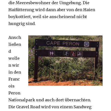
die Meeresbewohner der Umgebung. Die
Haifütterung wird dann aber von den Haien
boykottiert, weil sie anscheinend nicht
hungrig sind.
Ansch
ließen
d
wolle
n wir
in den
Franc
ois
Peron
Nationalpark und auch dort übernachten.
Die Gravel Road wird von einem Sandweg