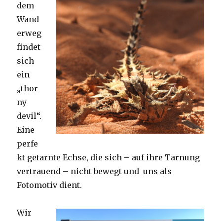
dem
Wand
erweg
findet
sich
ein
„thor
ny
devil“.
Eine
perfe
kt getarnte Echse, die sich – auf ihre Tarnung
vertrauend – nicht bewegt und uns als
Fotomotiv dient.
Wir