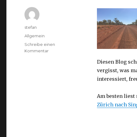
Autor
stefan
Kategorien
Allgemein
Schreibe einen
zu
Kommentar
Australien
Diesen Blog sch
2016
–
vergisst, was m
von
interessiert, f
Darwin
nach
Perth
Am besten liest
Zürich nach Si