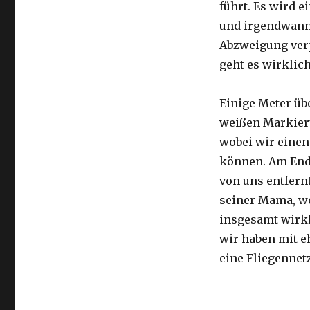
führt. Es wird e
und irgendwann 
Abzweigung ver
geht es wirklic
Einige Meter üb
weißen Markier
wobei wir eine
können. Am Ende
von uns entfernt
seiner Mama, we
insgesamt wirkl
wir haben mit e
eine Fliegennetz