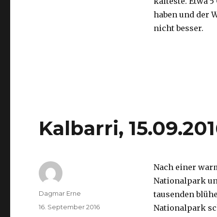
kälteste. Etwa 5
haben und der 
nicht besser.
Kalbarri, 15.09.20
Nach einer war
Nationalpark un
Autor
Dagmar Erne
tausenden blüh
Veröffentlicht
16. September 2016
Nationalpark sc
am