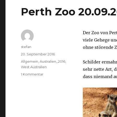
Perth Zoo 20.09.
Der Zoo von Per
viele Gehege un
Autor
stefan
ohne störende Z
Veröffentlicht
20. September 2016
am
Kategorien
Allgemein
,
Australien_2016
,
Schilder ermah
West Australien
sehr nette Art, 
zu
1 Kommentar
dass niemand a
Perth
Zoo
20.09.2016