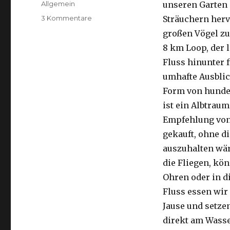
Kategorien
Allgemein
unseren Garten 
zu
3 Kommentare
Sträuchern herv
Kalbarri,
großen Vögel zu
15.09.2016
8 km Loop, der 
Fluss hinunter f
umhafte Ausblic
Form von hunder
ist ein Albtraum
Empfehlung von 
gekauft, ohne di
auszuhalten wä
die Fliegen, kön
Ohren oder in d
Fluss essen wir
Jause und setze
direkt am Wasse