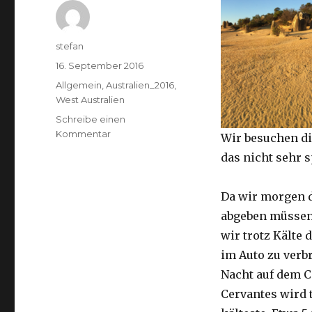
Autor
stefan
Veröffentlicht
16. September 2016
am
Kategorien
Allgemein
,
Australien_2016
,
West Australien
Schreibe einen
zu
Kommentar
Wir besuchen di
Pinnacles
das nicht sehr 
16.09.2016
Da wir morgen 
abgeben müssen
wir trotz Kälte d
im Auto zu verb
Nacht auf dem 
Cervantes wird 