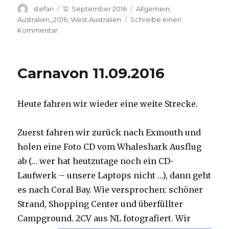
Autor
Veröffentlicht
Kategorien
stefan
12. September 2016
Allgemein
,
am
Australien_2016
,
West Australien
Schreibe einen
zu
Kommentar
Hamelin
Pool
12.09.2016
Carnavon 11.09.2016
Heute fahren wir wieder eine weite Strecke.
Zuerst fahren wir zurück nach Exmouth und
holen eine Foto CD vom Whaleshark Ausflug
ab (… wer hat heutzutage noch ein CD-
Laufwerk – unsere Laptops nicht …), dann geht
es nach Coral Bay. Wie versprochen: schöner
Strand, Shopping Center und überfüllter
Campground.
2CV aus NL fotografiert. Wir