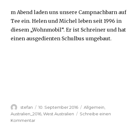
m Abend laden uns unsere Campnachbarn auf
Tee ein. Helen und Michel leben seit 1996 in
diesem „Wohnmobil“. Er ist Schreiner und hat
einen ausgedienten Schulbus umgebaut.
Autor
Veröffentlicht
Kategorien
stefan
10. September 2016
Allgemein
,
am
Australien_2016
,
West Australien
Schreibe einen
zu
Kommentar
Yardie
Creek
10.09.2016