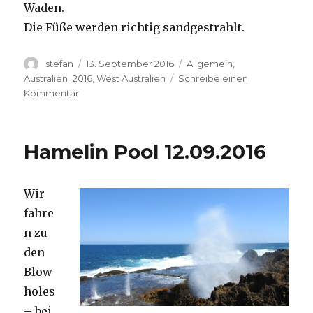
Waden.
Die Füße werden richtig sandgestrahlt.
Autor
Veröffentlicht
Kategorien
stefan
13. September 2016
Allgemein
,
am
Australien_2016
,
West Australien
Schreibe einen
zu
Kommentar
Cape
Range
13.09.2016
Hamelin Pool 12.09.2016
Wir
fahre
n zu
den
Blow
holes
– bei