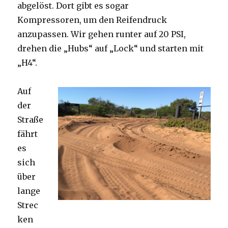
abgelöst. Dort gibt es sogar
Kompressoren, um den Reifendruck
anzupassen. Wir gehen runter auf 20 PSI,
drehen die „Hubs“ auf „Lock“ und starten mit
„H4“.
Auf
der
Straße
fährt
es
sich
über
lange
Strec
ken