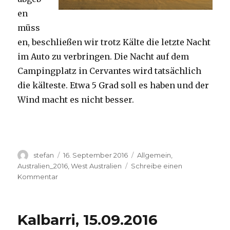
en
müss
en, beschließen wir trotz Kälte die letzte Nacht
im Auto zu verbringen. Die Nacht auf dem
Campingplatz in Cervantes wird tatsächlich
die kälteste. Etwa 5 Grad soll es haben und der
Wind macht es nicht besser.
Autor
Veröffentlicht
Kategorien
stefan
16. September 2016
Allgemein
,
am
Australien_2016
,
West Australien
Schreibe einen
zu
Kommentar
Pinnacles
16.09.2016
Kalbarri, 15.09.2016