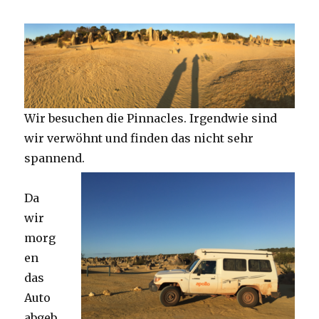
Wir besuchen die Pinnacles. Irgendwie sind
wir verwöhnt und finden das nicht sehr
spannend.
Da
wir
morg
en
das
Auto
abgeb