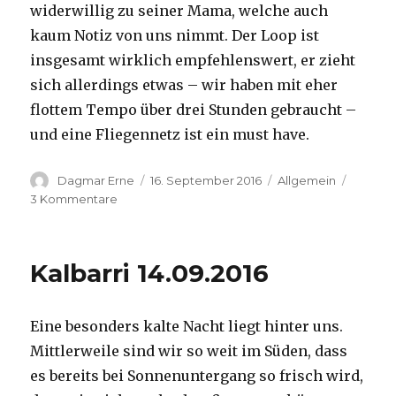
widerwillig zu seiner Mama, welche auch
kaum Notiz von uns nimmt. Der Loop ist
insgesamt wirklich empfehlenswert, er zieht
sich allerdings etwas – wir haben mit eher
flottem Tempo über drei Stunden gebraucht –
und eine Fliegennetz ist ein must have.
Autor
Veröffentlicht
Kategorien
Dagmar Erne
16. September 2016
Allgemein
am
zu
3 Kommentare
Kalbarri,
15.09.2016
Kalbarri 14.09.2016
Eine besonders kalte Nacht liegt hinter uns.
Mittlerweile sind wir so weit im Süden, dass
es bereits bei Sonnenuntergang so frisch wird,