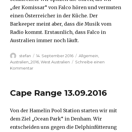
„der Komissar“ von Falco hören und vermuten
einen Österreicher in der Küche. Der
Barkeeper meint aber, dass die Musik vom
Radio kommt. Erstaunlich, dass Falco in
Australien immer noch läuft.
Autor
Veröffentlicht
Kategorien
stefan
14. September 2016
Allgemein
,
am
Australien_2016
,
West Australien
Schreibe einen
zu
Kommentar
Kalbarri
14.09.2016
Cape Range 13.09.2016
Von der Hamelin Pool Station starten wir mit
dem Ziel „Ocean Park“ in Denham. Wir
entscheiden uns gegen die Delphinfütterung