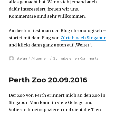
alles gemacht hat. Wenn sich jemand auch
dafür interessiert, freuen wir uns.
Kommentare sind sehr willkommen.
Am besten liest man den Blog chronologisch –
startet mit dem Flug von
Zürich nach Singapur
und klickt dann ganz unten auf „Weiter“.
Autor
Kategorien
zu
stefan
Allgemein
Schreibe einen Kommentar
Australie
2016
–
Perth Zoo 20.09.2016
von
Darwin
nach
Der Zoo von Perth erinnert mich an den Zoo in
Perth
Singapur. Man kann in viele Gehege und
Volieren hineinspazieren und sieht die Tiere