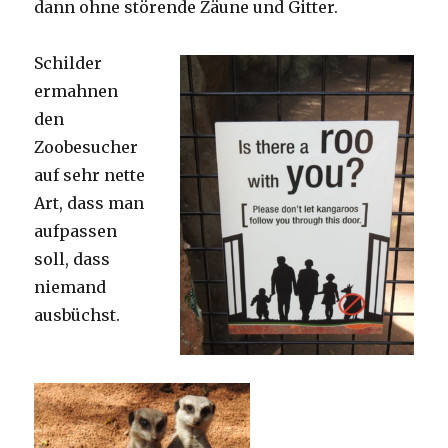
dann ohne störende Zäune und Gitter.
Schilder
ermahnen
den
Zoobesucher
auf sehr nette
Art, dass man
aufpassen
soll, dass
niemand
ausbüchst.