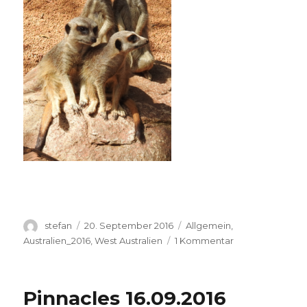
Autor
Veröffentlicht
Kategorien
stefan
20. September 2016
Allgemein
,
am
zu
Australien_2016
,
West Australien
1 Kommentar
Perth
Zoo
20.09.2016
Pinnacles 16.09.2016