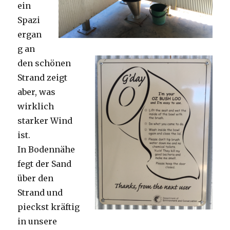
ein
Spazi
ergan
g an
den schönen
Strand zeigt
aber, was
wirklich
starker Wind
ist.
In Bodennähe
fegt der Sand
über den
Strand und
pieckst kräftig
in unsere