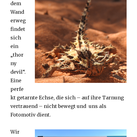
dem
Wand
erweg
findet
sich
ein
„thor
ny
devil“.
Eine
perfe
kt getarnte Echse, die sich – auf ihre Tarnung
vertrauend – nicht bewegt und uns als
Fotomotiv dient.
Wir