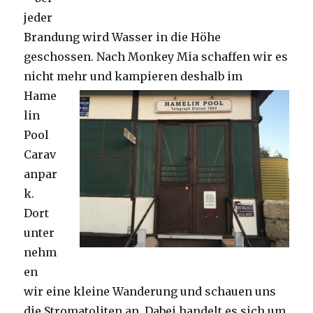
jeder
Brandung wird Wasser in die Höhe
geschossen. Nach Monkey Mia schaffen wir es
nicht mehr und kampieren deshalb im
Hame
lin
Pool
Carav
anpar
k.
Dort
unter
nehm
en
wir eine kleine Wanderung und schauen uns
die Stromatoliten an. Dabei handelt es sich um