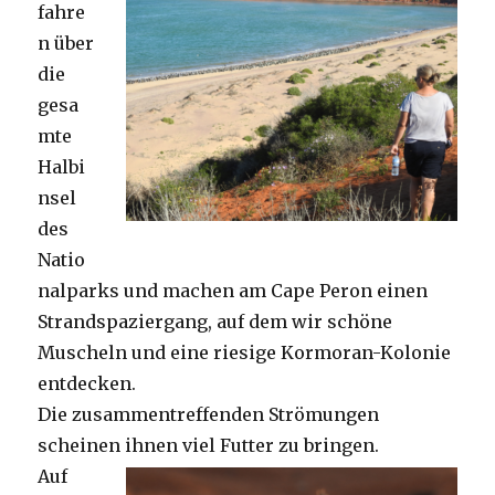
fahre
n über
die
gesa
mte
Halbi
nsel
des
Natio
nalparks und machen am Cape Peron einen
Strandspaziergang, auf dem wir schöne
Muscheln und eine riesige Kormoran-Kolonie
entdecken.
Die zusammentreffenden Strömungen
scheinen ihnen viel Futter zu bringen.
Auf