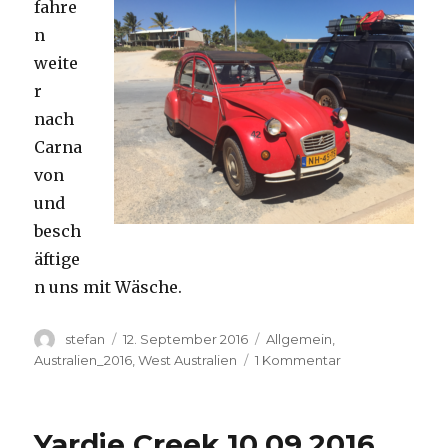
fahre
n
weite
r
nach
Carna
von
und
besch
äftige
n uns mit Wäsche.
Autor
Veröffentlicht
Kategorien
stefan
12. September 2016
Allgemein
,
am
zu
Australien_2016
,
West Australien
1 Kommentar
Carnavon
11.09.2016
Yardie Creek 10.09.2016