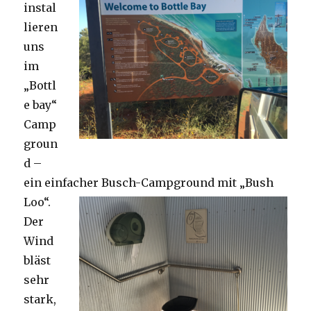
instal
lieren
uns
im
„Bottl
e bay“
Camp
groun
d –
ein einfacher Busch-Campground mit „Bush
Loo“.
Der
Wind
bläst
sehr
stark,