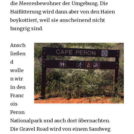
die Meeresbewohner der Umgebung. Die
Haifütterung wird dann aber von den Haien
boykottiert, weil sie anscheinend nicht
hungrig sind.
Ansch
ließen
d
wolle
n wir
in den
Franc
ois
Peron
Nationalpark und auch dort übernachten.
Die Gravel Road wird von einem Sandweg