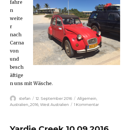
fahre
n
weite
r
nach
Carna
von
und
besch
äftige
n uns mit Wäsche.
Autor
Veröffentlicht
Kategorien
stefan
12. September 2016
Allgemein
,
am
zu
Australien_2016
,
West Australien
1 Kommentar
Carnavon
11.09.2016
Yardie Creek 10.09.2016