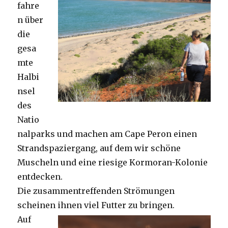
fahre
n über
die
gesa
mte
Halbi
nsel
des
Natio
nalparks und machen am Cape Peron einen
Strandspaziergang, auf dem wir schöne
Muscheln und eine riesige Kormoran-Kolonie
entdecken.
Die zusammentreffenden Strömungen
scheinen ihnen viel Futter zu bringen.
Auf