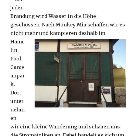
jeder
Brandung wird Wasser in die Höhe
geschossen. Nach Monkey Mia schaffen wir es
nicht mehr und kampieren deshalb im
Hame
lin
Pool
Carav
anpar
k.
Dort
unter
nehm
en
wir eine kleine Wanderung und schauen uns
die Stromatoliten an. Dabei handelt es sich um