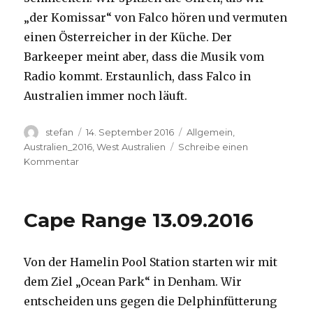
„der Komissar“ von Falco hören und vermuten
einen Österreicher in der Küche. Der
Barkeeper meint aber, dass die Musik vom
Radio kommt. Erstaunlich, dass Falco in
Australien immer noch läuft.
Autor
Veröffentlicht
Kategorien
stefan
14. September 2016
Allgemein
,
am
Australien_2016
,
West Australien
Schreibe einen
zu
Kommentar
Kalbarri
14.09.2016
Cape Range 13.09.2016
Von der Hamelin Pool Station starten wir mit
dem Ziel „Ocean Park“ in Denham. Wir
entscheiden uns gegen die Delphinfütterung