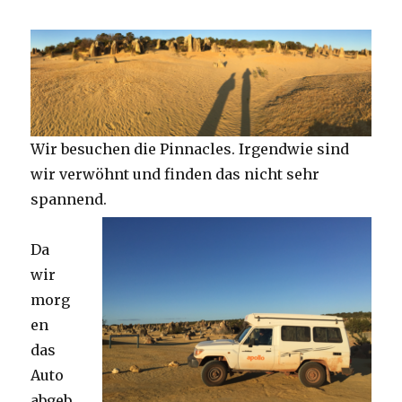
Wir besuchen die Pinnacles. Irgendwie sind
wir verwöhnt und finden das nicht sehr
spannend.
Da
wir
morg
en
das
Auto
abgeb