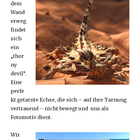
dem
Wand
erweg
findet
sich
ein
„thor
ny
devil“.
Eine
perfe
kt getarnte Echse, die sich – auf ihre Tarnung
vertrauend – nicht bewegt und uns als
Fotomotiv dient.
Wir