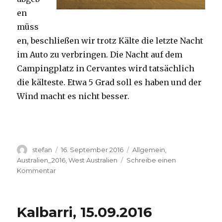
en
müss
en, beschließen wir trotz Kälte die letzte Nacht
im Auto zu verbringen. Die Nacht auf dem
Campingplatz in Cervantes wird tatsächlich
die kälteste. Etwa 5 Grad soll es haben und der
Wind macht es nicht besser.
Autor
Veröffentlicht
Kategorien
stefan
16. September 2016
Allgemein
,
am
Australien_2016
,
West Australien
Schreibe einen
zu
Kommentar
Pinnacles
16.09.2016
Kalbarri, 15.09.2016