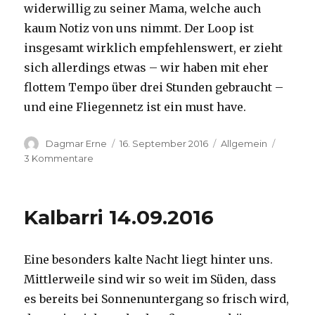
widerwillig zu seiner Mama, welche auch
kaum Notiz von uns nimmt. Der Loop ist
insgesamt wirklich empfehlenswert, er zieht
sich allerdings etwas – wir haben mit eher
flottem Tempo über drei Stunden gebraucht –
und eine Fliegennetz ist ein must have.
Autor
Veröffentlicht
Kategorien
Dagmar Erne
16. September 2016
Allgemein
am
zu
3 Kommentare
Kalbarri,
15.09.2016
Kalbarri 14.09.2016
Eine besonders kalte Nacht liegt hinter uns.
Mittlerweile sind wir so weit im Süden, dass
es bereits bei Sonnenuntergang so frisch wird,