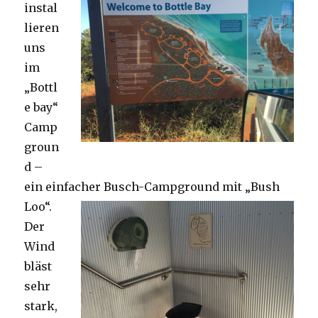
instal
lieren
uns
im
„Bottl
e bay“
Camp
groun
d –
ein einfacher Busch-Campground mit „Bush
Loo“.
Der
Wind
bläst
sehr
stark,