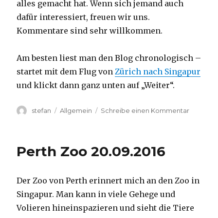
alles gemacht hat. Wenn sich jemand auch
dafür interessiert, freuen wir uns.
Kommentare sind sehr willkommen.
Am besten liest man den Blog chronologisch –
startet mit dem Flug von
Zürich nach Singapur
und klickt dann ganz unten auf „Weiter“.
Autor
Kategorien
zu
stefan
Allgemein
Schreibe einen Kommentar
Australie
2016
–
Perth Zoo 20.09.2016
von
Darwin
nach
Der Zoo von Perth erinnert mich an den Zoo in
Perth
Singapur. Man kann in viele Gehege und
Volieren hineinspazieren und sieht die Tiere