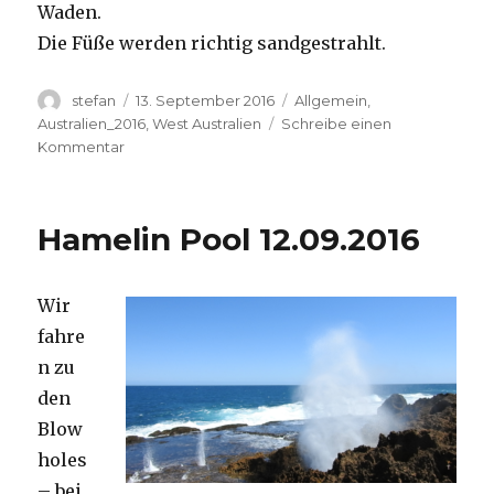
Waden.
Die Füße werden richtig sandgestrahlt.
Autor
Veröffentlicht
Kategorien
stefan
13. September 2016
Allgemein
,
am
Australien_2016
,
West Australien
Schreibe einen
zu
Kommentar
Cape
Range
13.09.2016
Hamelin Pool 12.09.2016
Wir
fahre
n zu
den
Blow
holes
– bei