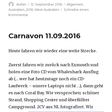
Autor
Veröffentlicht
Kategorien
stefan
12. September 2016
Allgemein
,
am
Australien_2016
,
West Australien
Schreibe einen
zu
Kommentar
Hamelin
Pool
12.09.2016
Carnavon 11.09.2016
Heute fahren wir wieder eine weite Strecke.
Zuerst fahren wir zurück nach Exmouth und
holen eine Foto CD vom Whaleshark Ausflug
ab (… wer hat heutzutage noch ein CD-
Laufwerk – unsere Laptops nicht …), dann geht
es nach Coral Bay. Wie versprochen: schöner
Strand, Shopping Center und überfüllter
Campground.
2CV aus NL fotografiert. Wir