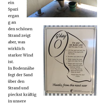
ein
Spazi
ergan
g an
den schönen
Strand zeigt
aber, was
wirklich
starker Wind
ist.
In Bodennähe
fegt der Sand
über den
Strand und
pieckst kräftig
in unsere