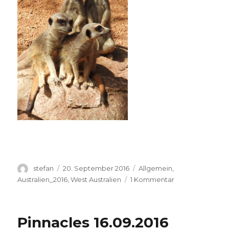
Autor
Veröffentlicht
Kategorien
stefan
20. September 2016
Allgemein
,
am
zu
Australien_2016
,
West Australien
1 Kommentar
Perth
Zoo
20.09.2016
Pinnacles 16.09.2016