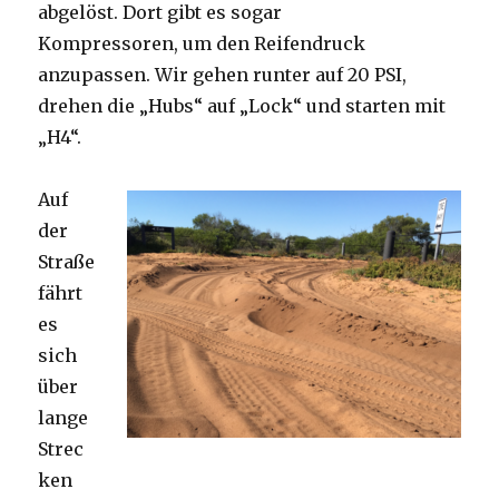
abgelöst. Dort gibt es sogar
Kompressoren, um den Reifendruck
anzupassen. Wir gehen runter auf 20 PSI,
drehen die „Hubs“ auf „Lock“ und starten mit
„H4“.
Auf
der
Straße
fährt
es
sich
über
lange
Strec
ken