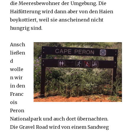
die Meeresbewohner der Umgebung. Die
Haifütterung wird dann aber von den Haien
boykottiert, weil sie anscheinend nicht
hungrig sind.
Ansch
ließen
d
wolle
n wir
in den
Franc
ois
Peron
Nationalpark und auch dort übernachten.
Die Gravel Road wird von einem Sandweg