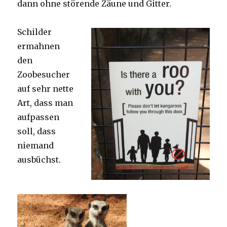
dann ohne störende Zäune und Gitter.
Schilder
ermahnen
den
Zoobesucher
auf sehr nette
Art, dass man
aufpassen
soll, dass
niemand
ausbüchst.