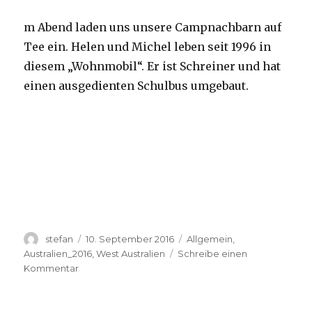
m Abend laden uns unsere Campnachbarn auf
Tee ein. Helen und Michel leben seit 1996 in
diesem „Wohnmobil“. Er ist Schreiner und hat
einen ausgedienten Schulbus umgebaut.
Autor
Veröffentlicht
Kategorien
stefan
10. September 2016
Allgemein
,
am
Australien_2016
,
West Australien
Schreibe einen
zu
Kommentar
Yardie
Creek
10.09.2016